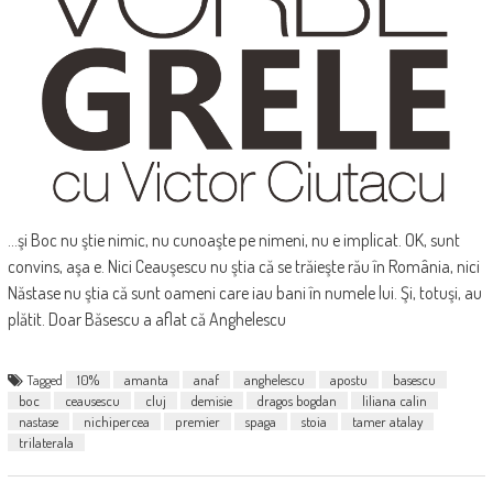
...şi Boc nu ştie nimic, nu cunoaşte pe nimeni, nu e implicat. OK, sunt
convins, aşa e. Nici Ceauşescu nu ştia că se trăieşte rău în România, nici
Năstase nu ştia că sunt oameni care iau bani în numele lui. Şi, totuşi, au
plătit. Doar Băsescu a aflat că Anghelescu
Tagged
10%
amanta
anaf
anghelescu
apostu
basescu
boc
ceausescu
cluj
demisie
dragos bogdan
liliana calin
nastase
nichipercea
premier
spaga
stoia
tamer atalay
trilaterala