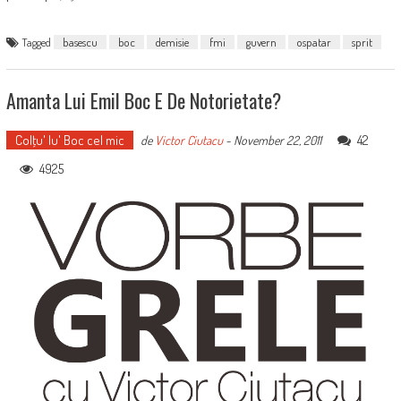
Tagged
basescu
boc
demisie
fmi
guvern
ospatar
sprit
Amanta Lui Emil Boc E De Notorietate?
Colţu' lu' Boc cel mic
42
de
Victor Ciutacu
-
November 22, 2011
4925