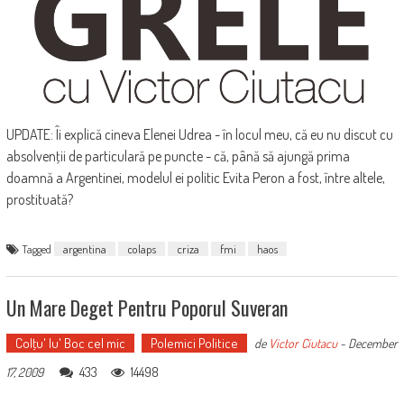
UPDATE: Îi explică cineva Elenei Udrea - în locul meu, că eu nu discut cu
absolvenţii de particulară pe puncte - că, până să ajungă prima
doamnă a Argentinei, modelul ei politic Evita Peron a fost, între altele,
prostituată?
Tagged
argentina
colaps
criza
fmi
haos
Un Mare Deget Pentru Poporul Suveran
Colţu' lu' Boc cel mic
Polemici Politice
de
Victor Ciutacu
-
December
433
14498
17, 2009