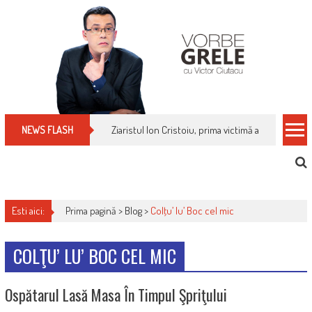
Skip
to
content
Ziaristul Ion Cristoiu, prima victimă a noi cenzuri 
NEWS FLASH
Esti aici:
Prima pagină >
Blog
>
Colţu’ lu’ Boc cel mic
COLŢU’ LU’ BOC CEL MIC
Ospătarul Lasă Masa În Timpul Şpriţului