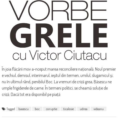
În joia flăcării mov a-nceput marea reconciliere naţională. Noul premier
e vechiul, demisul, interimarul, ieşitul din termen, umilul, slugarnicul şi,
nu în ultimul rând, penibilul Boc. La vremuri de criză grea, Băsescu ne
umple frigiderele de carne. În termeni politici, se cheamă soluţie de
criză. Dacă tot era disponibil pe piaţă
Tagged
basescu
boc
coruptie
ticalosie
udrea
videanu