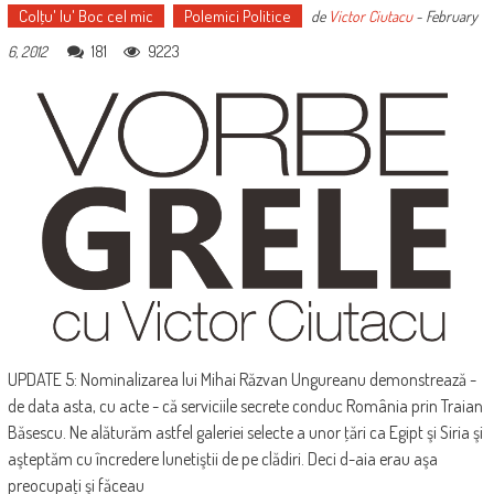
Colţu' lu' Boc cel mic
Polemici Politice
de
Victor Ciutacu
-
February
181
9223
6, 2012
UPDATE 5: Nominalizarea lui Mihai Răzvan Ungureanu demonstrează -
de data asta, cu acte - că serviciile secrete conduc România prin Traian
Băsescu. Ne alăturăm astfel galeriei selecte a unor ţări ca Egipt şi Siria şi
aşteptăm cu încredere lunetiştii de pe clădiri. Deci d-aia erau aşa
preocupaţi şi făceau