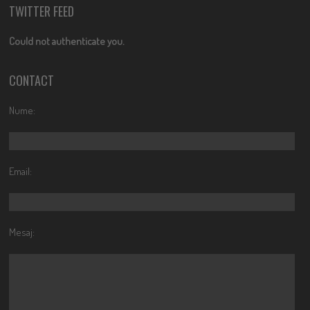
TWITTER FEED
Could not authenticate you.
CONTACT
Nume:
Email:
Mesaj: