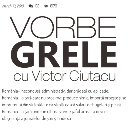
153
8179
March 10, 2010
România-i necondusă administrativ, dar prădată cu aplicaţie.
România-i o ţară care nu prea mai produce nimic, importă orbeşte şi se
împrumută din străinătate ca să plătească salarii de bugetari şi pensii.
România-i o ţară unde, în ultima vreme, jaful armat a devenit
obişnuinţă a jurnalelor de ştiri şi tinde să