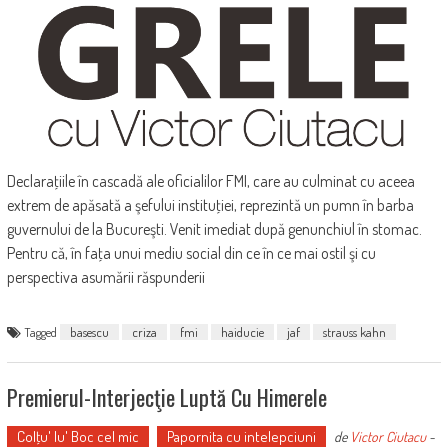
Declaraţiile în cascadă ale oficialilor FMI, care au culminat cu aceea
extrem de apăsată a şefului instituţiei, reprezintă un pumn în barba
guvernului de la Bucureşti. Venit imediat după genunchiul în stomac.
Pentru că, în faţa unui mediu social din ce în ce mai ostil şi cu
perspectiva asumării răspunderii
Tagged
basescu
criza
fmi
haiducie
jaf
strauss kahn
Premierul-Interjecţie Luptă Cu Himerele
Colţu' lu' Boc cel mic
Papornita cu intelepciuni
de
Victor Ciutacu
-