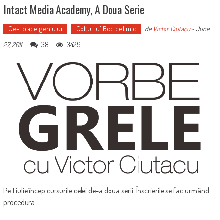
Intact Media Academy, A Doua Serie
Ce-i place geniului
Colţu' lu' Boc cel mic
de
Victor Ciutacu
-
June
38
3429
27, 2011
Pe 1 iulie încep cursurile celei de-a doua serii. Înscrierile se fac urmând
procedura