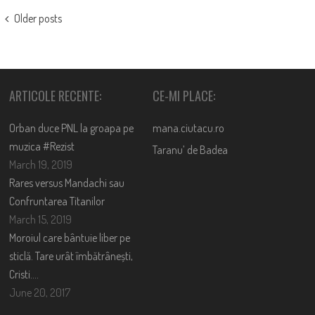
POSTS
Older posts
NAVIGATION
ARTICOLE RECENTE:
CE-MI PLACE:
Orban duce PNL la groapa pe
mana.ciutacu.ro
muzica #Rezist
Taranu’ de Badea
March 19, 2019
Rares versus Mandachi sau
Confruntarea Titanilor
March 15, 2019
Moroiul care bântuie liber pe
sticlă. Tare urât îmbătrânești,
Cristi….
June 20, 2017