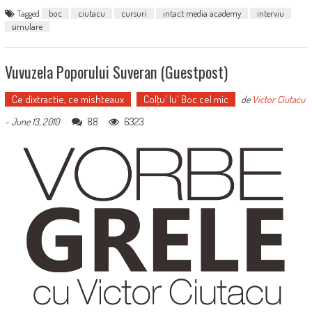
Tagged
boc
ciutacu
cursuri
intact media academy
interviu
simulare
Vuvuzela Poporului Suveran (guestpost)
Ce dixtractie, ce mishteaux
Colţu' lu' Boc cel mic
de
Victor Ciutacu
88
6323
-
June 13, 2010