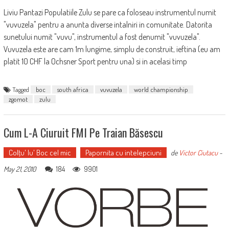
Liviu Pantazi Populatiile Zulu se pare ca foloseau instrumentul numit
"vuvuzela" pentru a anunta diverse intalniri in comunitate. Datorita
sunetului numit "vuvu", instrumentul a fost denumit "vuvuzela".
Vuvuzela este are cam 1m lungime, simplu de construit, ieftina (eu am
platit 10 CHF la Ochsner Sport pentru una) si in acelasi timp
Tagged
boc
south africa
vuvuzela
world championship
zgomot
zulu
Cum L-A Ciuruit FMI Pe Traian Băsescu
Colţu' lu' Boc cel mic
Papornita cu intelepciuni
de
Victor Ciutacu
-
184
9901
May 21, 2010