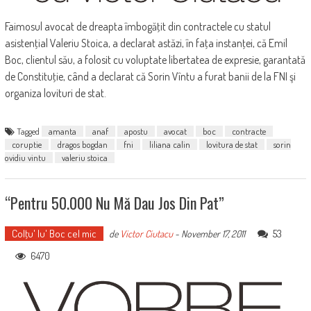
Faimosul avocat de dreapta îmbogăţit din contractele cu statul
asistenţial Valeriu Stoica, a declarat astăzi, în faţa instanţei, că Emil
Boc, clientul său, a folosit cu voluptate libertatea de expresie, garantată
de Constituţie, când a declarat că Sorin Vîntu a furat banii de la FNI şi
organiza lovituri de stat.
Tagged
amanta
anaf
apostu
avocat
boc
contracte
coruptie
dragos bogdan
fni
liliana calin
lovitura de stat
sorin
ovidiu vintu
valeriu stoica
“Pentru 50.000 Nu Mă Dau Jos Din Pat”
Colţu' lu' Boc cel mic
53
de
Victor Ciutacu
-
November 17, 2011
6470