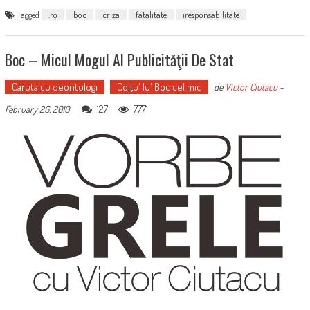
Tagged
.ro
boc
criza
fatalitate
iresponsabilitate
Boc – Micul Mogul Al Publicităţii De Stat
Caruta cu deontologi
Colţu' lu' Boc cel mic
de
Victor Ciutacu
-
127
7771
February 26, 2010