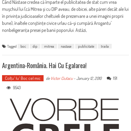
Când Năstase credea că împarte el publicitatea de stat cum vrea
muşchiul lui (că Mitrea şi cu DIP aveau, de obicei, alte păreri decât ale lui
în privinţa judicioaselor cheltuieli de prezervare a unei imagini proprii
bune), înaltele conştiinţe civice urlau că-şi cumpără Arogantu'
nonbeligeranţa presei pe banii poporului. Astăzi,
Tagged
boc
dip
mitrea
nastase
publicitate
traila
Argentina-România. Hai Cu Egalarea!
Colţu' lu' Boc cel mic
191
de
Victor Ciutacu
-
January 12, 2010
9543