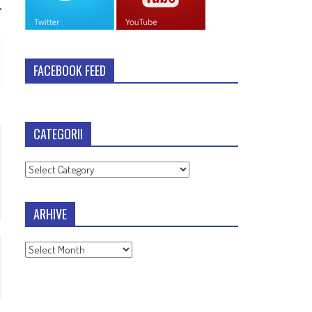
FACEBOOK FEED
CATEGORII
Categorii
ARHIVE
Arhive