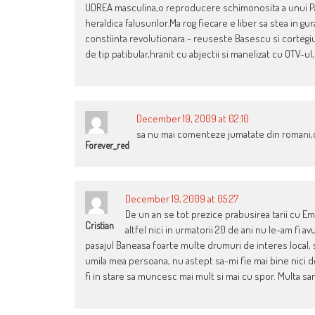
UDREA masculina,o reproducere schimonosita a unui Pat
heraldica falusurilor.Ma rog fiecare e liber sa stea in 
constiinta revolutionara.- reuseste Basescu si cortegiul
de tip patibular,hranit cu abjectii si manelizat cu OTV-ul,
December 19, 2009 at 02:10
sa nu mai comenteze jumatate din romani,ca
Forever_red
December 19, 2009 at 05:27
De un an se tot prezice prabusirea tarii cu Em
Cristian
altfel nici in urmatorii 20 de ani nu le-am fi 
pasajul Baneasa foarte multe drumuri de interes local, 
umila mea persoana, nu astept sa-mi fie mai bine nici de
fi in stare sa muncesc mai mult si mai cu spor. Multa san