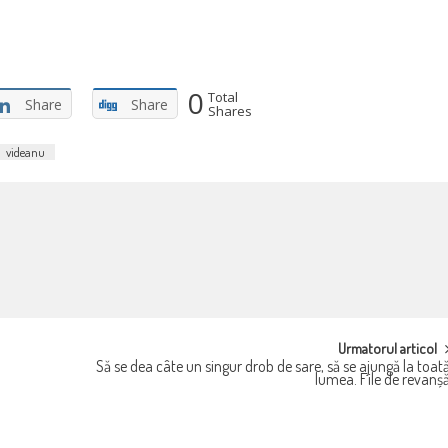
0
Total
Share
Share
Shares
videanu
Urmatorul articol
Să se dea câte un singur drob de sare, să se ajungă la toat
lumea. File de revanș