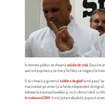
În termeni politici, se cheamă
soluţie de criză
. Dacă tot e
aia) ura populară şi să mai şi fie fălos ca măgarul la tră
O să-i treacă şi guvernul,
Iudele-s de găsit
la tot pasul. Ia
mai înstelat pe umeri (şi la fel de independent de logică)
Adriean la ţuţuroiul lovelelor şi, nu în ultimul rând, cu tit
în malaxorul DNA
. A vrut putere absolută, poporul suver