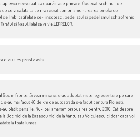
apievici neevoluat cu doar 5 clase primare. Obsedat si chinuit de
gura cu ce vrea.Iata ca ce n-a reusit comunismul-crearea omului cu
 de limbi catifelate ce-l insotesc : pedelistul si pedelismul schizofrenic
 Taraful si Nasul.Halal sa va vie.LEPRELOR.
 ei au ales prostia asta….
il Boc in frunte. Si vezi minune: s-au adoptat niste legi esentiale pe care
avut, s-au mai facut 40 de km de autostrada s-a facut centura Ploiesti,
s-au platit pensiile. Nu-i bai, amanam prabusirea pentru 2010. Cat despre
 la Boc nici de la Basescu nici de la Vantu sau Voiculescu ci doar daca voi
atate la toata lumea.