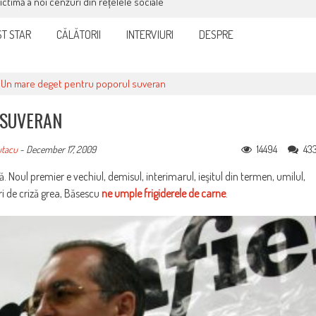
victimă a noi cenzuri din rețelele sociale
T STAR
CĂLĂTORII
INTERVIURI
DESPRE
>
Un mare deget pentru poporul suveran
 SUVERAN
14494
43
utacu
-
December 17, 2009
. Noul premier e vechiul, demisul, interimarul, ieşitul din termen, umilul,
ri de criză grea, Băsescu
ne umple frigiderele de carne
.