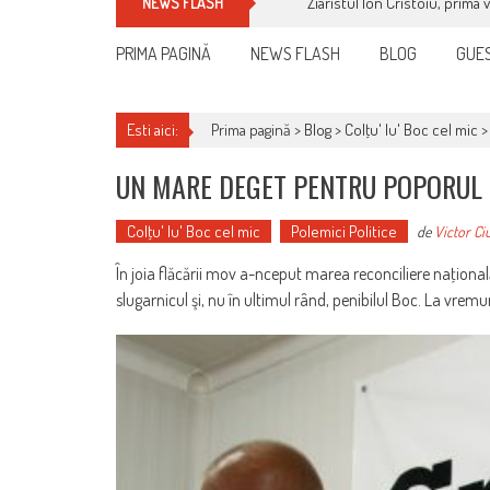
Ziaristul Ion Cristoiu, prima 
NEWS FLASH
PRIMA PAGINĂ
NEWS FLASH
BLOG
GUES
Esti aici:
Prima pagină >
Blog
>
Colţu' lu' Boc cel mic
UN MARE DEGET PENTRU POPORUL
Colţu' lu' Boc cel mic
Polemici Politice
de
Victor Ci
În joia flăcării mov a-nceput marea reconciliere naţională
slugarnicul şi, nu în ultimul rând, penibilul Boc. La vremu