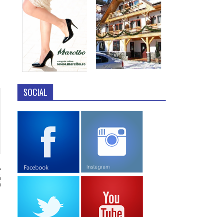
SOCIAL
ă
ă