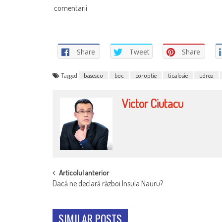
comentarii
Share
Tweet
Share
Tagged
basescu
boc
coruptie
ticalosie
udrea
Victor Ciutacu
POST
Articolul anterior
Dacă ne declară război Insula Nauru?
NAVIGATION
SIMILAR POSTS