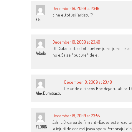
December 18, 2009 at 23:16
cine e ,totusi, ‘artistul’?
Fla
December 18, 2009 at 23:48
Dl. Ciutacu, daca tot suntem juma-juma ce-ar f
Adada
nu e.Sa se *bucure* de el.
December 18, 2009 at 23:48
De unde o fi scos Boc degetul ala ca-l
Alex.dumitrascu
December 18, 2009 at 23:55
Jalnic.Oroarea de film anti-Badea este rezulta
FLORIN
la injurii de cea mai joasa speta.Personajul di