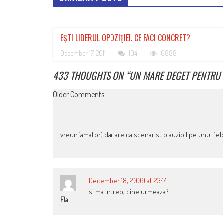
EŞTI LIDERUL OPOZIŢIEI. CE FACI CONCRET?
December 17, 2011
104
6888
433 THOUGHTS ON “
UN MARE DEGET PENTRU
COMMENT
Older Comments
NAVIGATION
vreun ‘amator’, dar are ca scenarist plauzibil pe unul fe
December 18, 2009 at 23:14
si ma intreb, cine urmeaza?
Fla