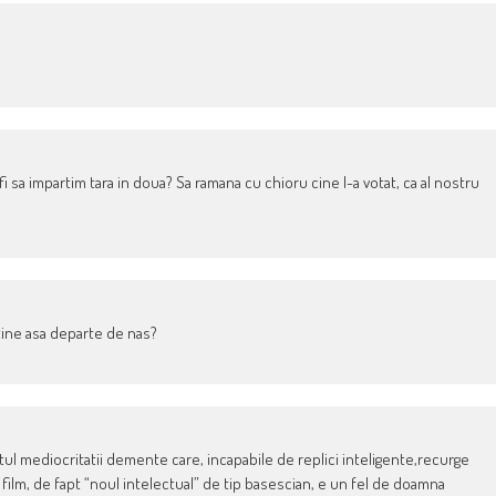
i sa impartim tara in doua? Sa ramana cu chioru cine l-a votat, ca al nostru
 tine asa departe de nas?
tul mediocritatii demente care, incapabile de replici inteligente,recurge
n film, de fapt “noul intelectual” de tip basescian, e un fel de doamna