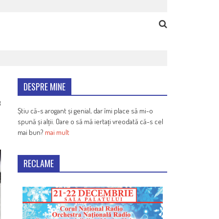
DESPRE MINE
3
Știu că-s arogant și genial, dar îmi place să mi-o
spună și alții. Oare o să mă iertați vreodată că-s cel
mai bun?
mai mult
RECLAME