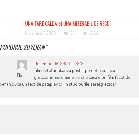
UNA TARE CALDĂ ŞI UNA MIZERABIL DE RECE
November 7, 2008
56
5904
 POPORUL SUVERAN
”
December 18, 2009 at 23:13
filmuletul antibadea postat pe net e culmea
Fla
gretzosheniei umane.nu stiu daca e un film facut de
ld-man,dupa un text de patapievici , in studiourile serei.gretzos!