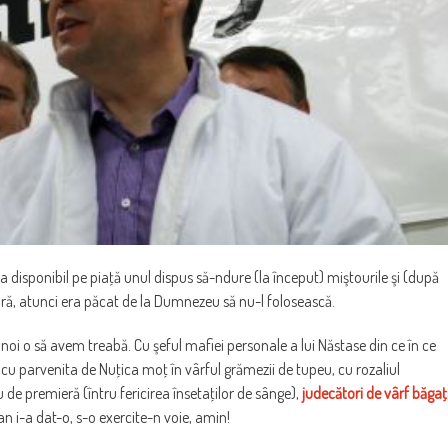
ra disponibil pe piaţă unul dispus să-ndure (la început) miştourile şi (după
sură, atunci era păcat de la Dumnezeu să nu-l folosească.
r noi o să avem treabă. Cu şeful mafiei personale a lui Năstase din ce în ce
, cu parvenita de Nuţica moţ în vârful grămezii de tupeu, cu rozaliul
lu de premieră (întru fericirea însetaţilor de sânge),
judecători de vârf băgaţ
an i-a dat-o, s-o exercite-n voie, amin!