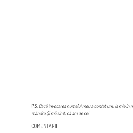
P.S.
Dacă invocarea numelui meu a contat unu la mie în mot
mândru.Şi mă simt, că am de ce!
COMENTARII