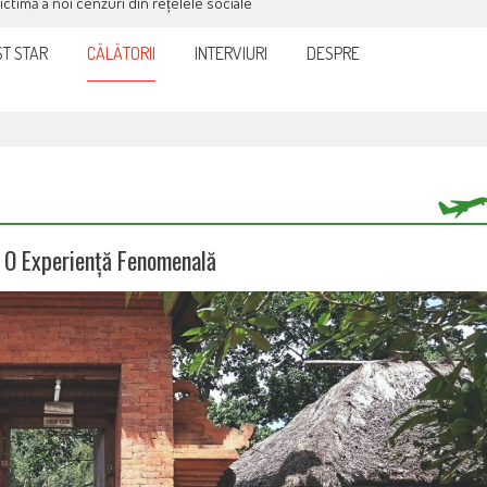
it și eficient, furnizorul de curent sau gaze
T STAR
CĂLĂTORII
INTERVIURI
DESPRE
i, O Experiență Fenomenală