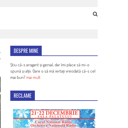
DESPRE MINE
Știu că-s arogant și genial, dar îmi place să mi-o
spună și alții. Oare o să mă iertați vreodată că-s cel
mai bun?
mai mult
RECLAME