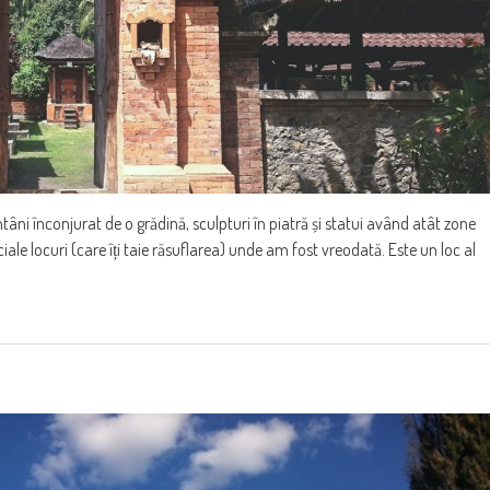
ntâni înconjurat de o grădină, sculpturi în piatră și statui având atât zone
ciale locuri (care îți taie răsuflarea) unde am fost vreodată. Este un loc al