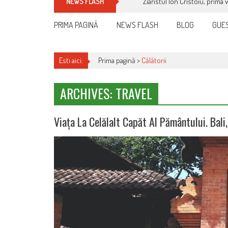
Cum îți schimbi, rapid, gratu
NEWS FLASH
PRIMA PAGINĂ
NEWS FLASH
BLOG
GUES
Esti aici:
Prima pagină >
Călătorii
ARCHIVES: TRAVEL
Viața La Celălalt Capăt Al Pământului. Bal