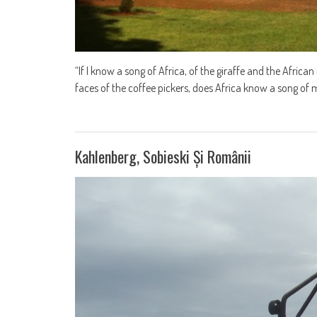
“If I know a song of Africa, of the giraffe and the Afric
faces of the coffee pickers, does Africa know a song of me
Kahlenberg, Sobieski Și Românii