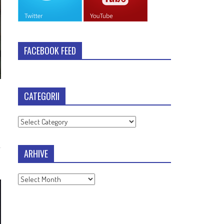
FACEBOOK FEED
CATEGORII
Categorii
ARHIVE
Arhive