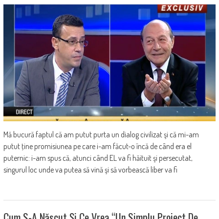
Mă bucură faptul că am putut purta un dialog civilizat şi că mi-am
putut ţine promisiunea pe care i-am făcut-o încă de când era el
puternic: i-am spus că, atunci când EL va fi hăituit şi persecutat,
singurul loc unde va putea să vină şi să vorbească liber va fi
Cum S-A Născut Și Ce Vrea “Un Simplu Proiect De