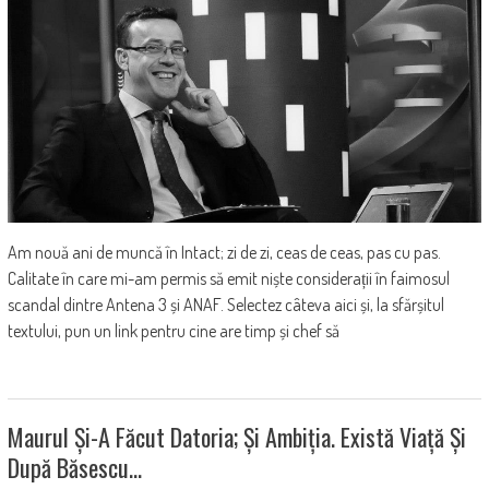
Am nouă ani de muncă în Intact; zi de zi, ceas de ceas, pas cu pas.
Calitate în care mi-am permis să emit niște considerații în faimosul
scandal dintre Antena 3 și ANAF. Selectez câteva aici și, la sfărșitul
textului, pun un link pentru cine are timp și chef să
Maurul Și-A Făcut Datoria; Și Ambiția. Există Viață Și
După Băsescu…