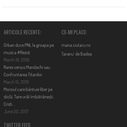
ARTICOLE RECENTE:
CE-MI PLACE:
Orban duce PNL la groapa pe
mana.ciutacu.ro
muzica #Rezist
Taranu’ de Badea
March 19, 2019
Rares versus Mandachi sau
Confruntarea Titanilor
March 15, 2019
Moroiul care bântuie liber pe
sticlă. Tare urât îmbătrânești,
Cristi….
June 20, 2017
TWITTER FEED