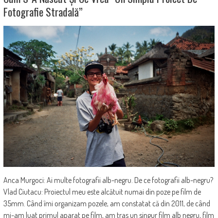
Fotografie Stradală”
Anca Murgoci: Ai multe fotografii alb-negru. De ce fotografii alb-negru?
Vlad Ciutacu: Proiectul meu este alcătuit numai din poze pe film de
35mm. Când îmi organizam pozele, am constatat că din 2011, de când
mi-am luat primul aparat pe film, am tras un singur film alb negru, film