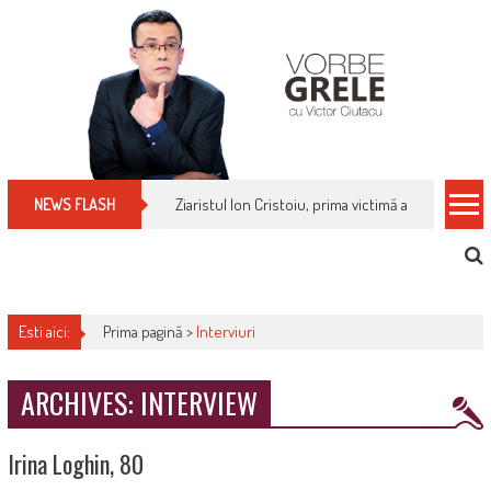
Skip
to
content
Ziaristul Ion Cristoiu, prima victimă a noi cenzuri 
NEWS FLASH
Esti aici:
Prima pagină >
Interviuri
ARCHIVES: INTERVIEW
Irina Loghin, 80