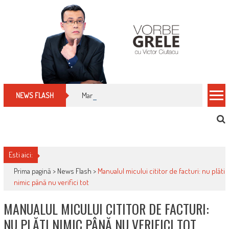
Skip
to
content
Manualul micului cititor de facturi: nu plăti nimic 
NEWS FLASH
Esti aici:
Prima pagină >
News Flash
>
Manualul micului cititor de facturi: nu plăti
nimic până nu verifici tot
MANUALUL MICULUI CITITOR DE FACTURI:
NU PLĂTI NIMIC PÂNĂ NU VERIFICI TOT