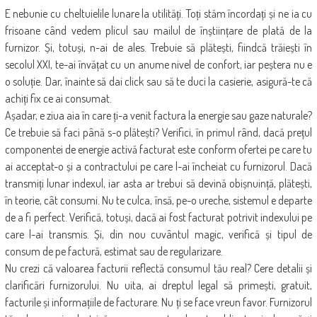
E nebunie cu cheltuielile lunare la utilități. Toți stăm încordați și ne ia cu
frisoane când vedem plicul sau mailul de înștiințare de plată de la
furnizor. Și, totuși, n-ai de ales. Trebuie să plătești, fiindcă trăiești în
secolul XXI, te-ai învățat cu un anume nivel de confort, iar peștera nu e
o soluție. Dar, înainte să dai click sau să te duci la casierie, asigură-te că
achiți fix ce ai consumat.
Așadar, e ziua aia în care ți-a venit factura la energie sau gaze naturale?
Ce trebuie să faci până s-o plătești? Verifici, în primul rând, dacă prețul
componentei de energie activă facturat este conform ofertei pe care tu
ai acceptat-o și a contractului pe care l-ai încheiat cu furnizorul. Dacă
transmiți lunar indexul, iar asta ar trebui să devină obișnuință, plătești,
în teorie, cât consumi. Nu te culca, însă, pe-o ureche, sistemul e departe
de a fi perfect. Verifică, totuși, dacă ai fost facturat potrivit indexului pe
care l-ai transmis. Și, din nou cuvântul magic, verifică și tipul de
consum de pe factură, estimat sau de regularizare.
Nu crezi că valoarea facturii reflectă consumul tău real? Cere detalii și
clarificări furnizorului. Nu uita, ai dreptul legal să primești, gratuit,
facturile și informațiile de facturare. Nu ți se face vreun favor. Furnizorul