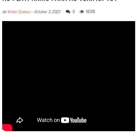
0
18381
de
Victor Ciutacu
-
October 3, 2022