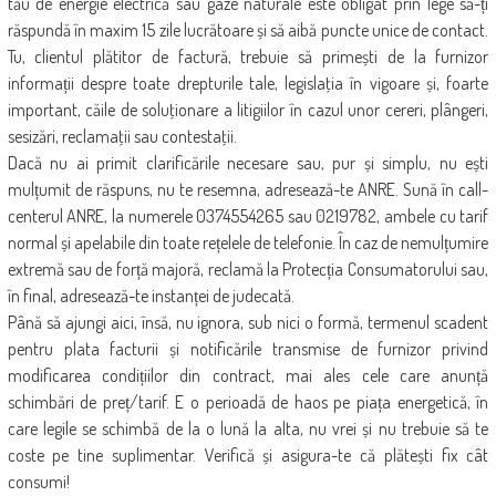
tău de energie electrică sau gaze naturale este obligat prin lege să-ți
răspundă în maxim 15 zile lucrătoare și să aibă puncte unice de contact.
Tu, clientul plătitor de factură, trebuie să primești de la furnizor
informații despre toate drepturile tale, legislaţia în vigoare și, foarte
important, căile de soluţionare a litigiilor în cazul unor cereri, plângeri,
sesizări, reclamaţii sau contestaţii.
Dacă nu ai primit clarificările necesare sau, pur și simplu, nu ești
mulțumit de răspuns, nu te resemna, adresează-te ANRE. Sună în call-
centerul ANRE, la numerele 0374554265 sau 0219782, ambele cu tarif
normal și apelabile din toate rețelele de telefonie. În caz de nemulțumire
extremă sau de forță majoră, reclamă la Protecția Consumatorului sau,
în final, adresează-te instanței de judecată.
Până să ajungi aici, însă, nu ignora, sub nici o formă, termenul scadent
pentru plata facturii și notificările transmise de furnizor privind
modificarea condițiilor din contract, mai ales cele care anunță
schimbări de preț/tarif. E o perioadă de haos pe piața energetică, în
care legile se schimbă de la o lună la alta, nu vrei și nu trebuie să te
coste pe tine suplimentar. Verifică și asigura-te că plătești fix cât
consumi!