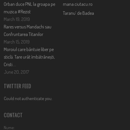
Orban duce PNL la groapa pe
mana.ciutacu.ro
muzica #Rezist
Taranu’ de Badea
March 19, 2019
Rares versus Mandachi sau
Confruntarea Titanilor
March 15, 2019
Moroiul care bântuie liber pe
sticlă. Tare urât îmbătrânești,
Cristi….
June 20, 2017
TWITTER FEED
Could not authenticate you.
CONTACT
Nume: