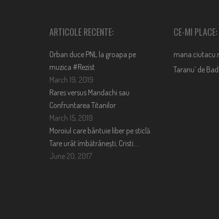
ARTICOLE RECENTE:
CE-MI PLACE:
Orban duce PNL la groapa pe
mana.ciutacu.
muzica #Rezist
Taranu’ de Ba
March 19, 2019
Rares versus Mandachi sau
Confruntarea Titanilor
March 15, 2019
Moroiul care bântuie liber pe sticlă.
Tare urât îmbătrânești, Cristi….
June 20, 2017