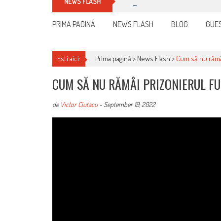
Manualul micului cititor de fa
NEWS FLASH
PRIMA PAGINĂ
NEWS FLASH
BLOG
GUES
Esti aici:
Prima pagină >
News Flash
>
Cum să nu rămâi
CUM SĂ NU RĂMÂI PRIZONIERUL FU
de
Victor Ciutacu
-
September 19, 2022