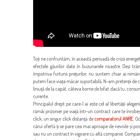
Toți ne confruntăm, în această perioadă de criză energetic
efectele găurilor date în buzunarele noastre. Deși tr
împotriva furtunii prețurilor, nu suntem chiar ai nimăn
putem face viața măcar suportabilă. N-am pretenții de cu
liniuță de la capăt, câteva borne de bifat dacă tu, consum
curente.
Principalul drept pe care-l ai este cel al libertății alege
rămâi prizonier pe viață într-un contract care te înrobe
click, un singur click distanță de
comparatorul ANRE
. O
cărui ofertă ți se pare cea mai aproape de nevoile și posib
sau nu un contract în vigoare cu altă companie. Companii