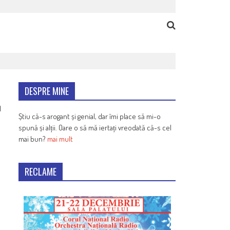
DESPRE MINE
1
Știu că-s arogant și genial, dar îmi place să mi-o
spună și alții. Oare o să mă iertați vreodată că-s cel
mai bun?
mai mult
RECLAME