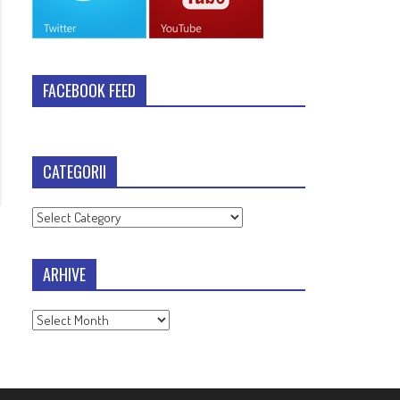
FACEBOOK FEED
CATEGORII
Categorii
ARHIVE
Arhive