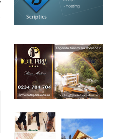
e
n
,