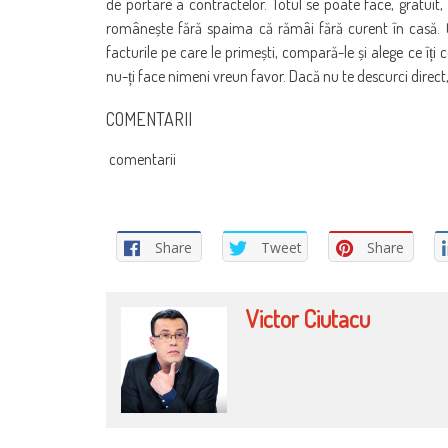
de portare a contractelor. Totul se poate face, gratuit
românește fără spaima că rămâi fără curent în casă. C
facturile pe care le primești, compară-le și alege ce îți co
nu-ți face nimeni vreun favor. Dacă nu te descurci direct,
COMENTARII
comentarii
Share
Tweet
Share
Victor Ciutacu