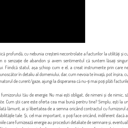
ă profundă, cu nebunia creșterii necontrolate a facturilor la utilități și c
ăim o senzație de abandon și avem sentimentul că suntem lăsați singur
ui. Fiindcă statul, așa șchiop cum e el, a creat instrumente prin care n
noscător în detaliu al domeniului, dar, cum nevoia te învață, pot înșira, c
atorul de curent/gaze, ajungi la disperarea că nu-ți mai poți plăti facturil
rii furnizorului tău de energie. Nu mai ești obligat, de nimeni și de nimic, s
ște. Cum știi care este oferta cea mai bună pentru tine? Simplu, ești la u
dată lămurit, ai și libertatea de a semna oricând contractul cu furnizorul 
ilitățile tale. Și, cel mai important, o poți face oricând, indiferent dacă a
le care furnizează energie au proceduri detaliate de semnare și, eventual