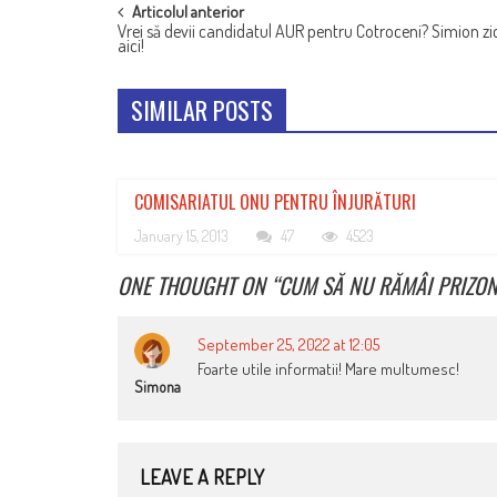
POST
Articolul anterior
Vrei să devii candidatul AUR pentru Cotroceni? Simion zic
NAVIGATION
aici!
SIMILAR POSTS
COMISARIATUL ONU PENTRU ÎNJURĂTURI
January 15, 2013
47
4523
ONE THOUGHT ON “
CUM SĂ NU RĂMÂI PRIZON
September 25, 2022 at 12:05
Foarte utile informatii! Mare multumesc!
Simona
LEAVE A REPLY