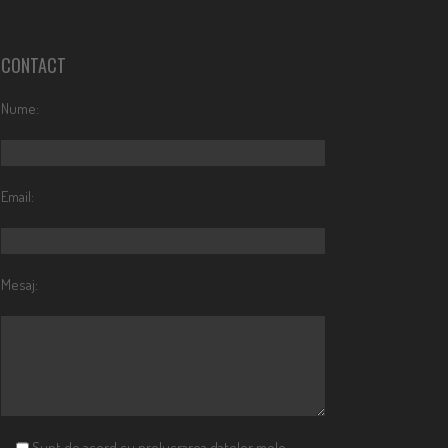
CONTACT
Nume:
Email:
Mesaj:
Sunt de acord cu prelucrarea datelor mele