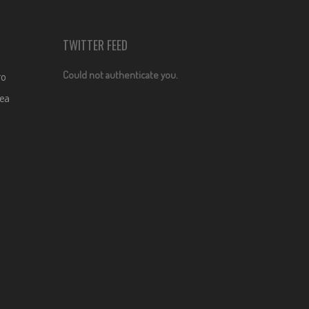
TWITTER FEED
Could not authenticate you.
ro
dea