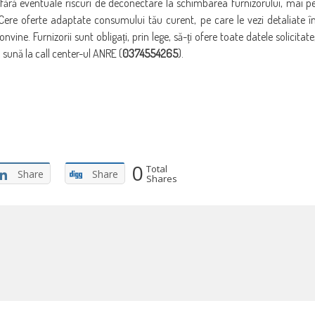
, fără eventuale riscuri de deconectare la schimbarea furnizorului, mai p
ere oferte adaptate consumului tău curent, pe care le vezi detaliate î
nvine. Furnizorii sunt obligați, prin lege, să-ți ofere toate datele solicitate
 sună la call center-ul ANRE (
0374554265
).
0
Total
Share
Share
Shares