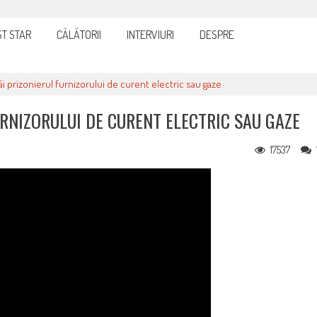
cturi: nu plăti nimic până nu verifici tot
T STAR
CĂLĂTORII
INTERVIURI
DESPRE
 prizonierul furnizorului de curent electric sau gaze
RNIZORULUI DE CURENT ELECTRIC SAU GAZE
17537