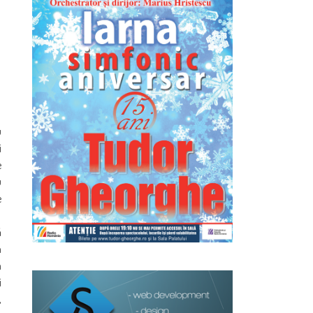
u
i
e
u
e
ă
n
a
i
,