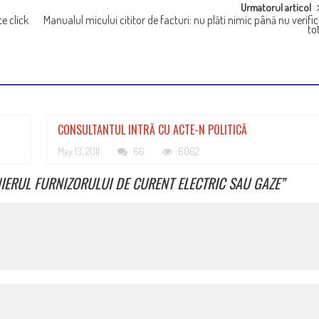
Urmatorul articol
e click
Manualul micului cititor de facturi: nu plăti nimic până nu verific
to
CONSULTANTUL INTRĂ CU ACTE-N POLITICĂ
May 13, 2011
66
6062
IERUL FURNIZORULUI DE CURENT ELECTRIC SAU GAZE
”