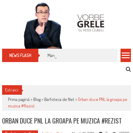
Skip
to
content
Manualul micului cititor de facturi: nu plăti nimic 
NEWS FLASH
Esti aici:
Prima pagină >
Blog
>
Barfoteca de Net
>
Orban duce PNL la groapa pe
muzica #Rezist
ORBAN DUCE PNL LA GROAPA PE MUZICA #REZIST