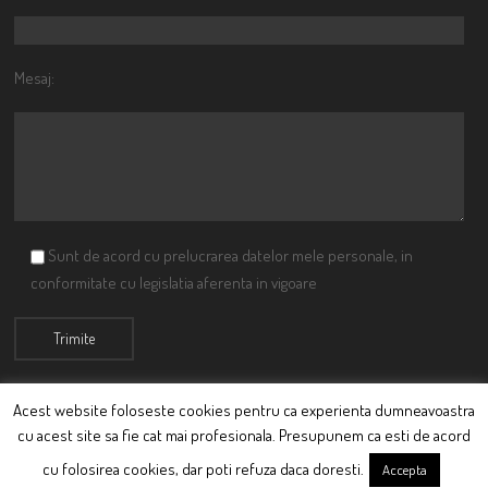
Mesaj:
Sunt de acord cu prelucrarea datelor mele personale, in
conformitate cu legislatia aferenta in vigoare
Acest website foloseste cookies pentru ca experienta dumneavoastra
cu acest site sa fie cat mai profesionala. Presupunem ca esti de acord
© Ciutacu 2015 Parte a Imperiului Ciutacesc.
cu folosirea cookies, dar poti refuza daca doresti.
Accepta
Powered By
Scriptics