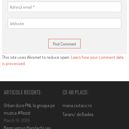
This site uses Akismet to reduce spam.
Learn how your comment data
is processed
.
ARTICOLE RECENTE:
CE-MI PLACE:
Orban duce PNL la groapa pe
mana.ciutacu.ro
muzica #Rezist
Taranu’ de Badea
March 19, 2019
Rares versus Mandachi sau