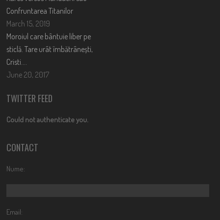
Confruntarea Titanilor
March 15, 2019
Moroiul care bântuie liber pe
sticlă. Tare urât îmbătrânești,
Cristi….
June 20, 2017
TWITTER FEED
Could not authenticate you.
CONTACT
Nume:
Email: