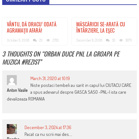
VÂNTU, DĂ DRACU’ ODATĂ
MĂSCĂRICII SE-ARATĂ CU
AGRAMAŢII AFARĂ!
ÎNTÂRZIERE, LA EŞEC
October 9, 2008
29
2785
December 8, 2008
59
5879
3 THOUGHTS ON “
ORBAN DUCE PNL LA GROAPA PE
MUZICA #REZIST
”
March 31, 2020 at 10:19
Niste postaci tembeli au sarit in capul lui CIUTACU CARE
Anton Vasile
a spus adevarul despre GASCA SASO -PNL-I ista care
devalizeaza ROMANIA
December 3, 2024 at 17:36
Pacat ca nu scrii mai des….