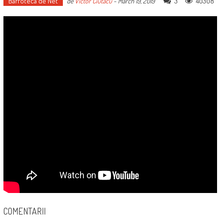
Barfoteca de Net
3
40308
de
Victor Ciutacu
-
March 19, 2019
COMENTARII