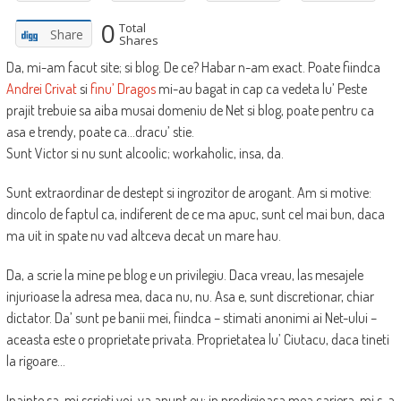
0
Total
Share
Shares
Da, mi-am facut site; si blog. De ce? Habar n-am exact. Poate fiindca
Andrei Crivat
si
finu’ Dragos
mi-au bagat in cap ca vedeta lu’ Peste
prajit trebuie sa aiba musai domeniu de Net si blog, poate pentru ca
asa e trendy, poate ca…dracu’ stie.
Sunt Victor si nu sunt alcoolic; workaholic, insa, da.
Sunt extraordinar de destept si ingrozitor de arogant. Am si motive:
dincolo de faptul ca, indiferent de ce ma apuc, sunt cel mai bun, daca
ma uit in spate nu vad altceva decat un mare hau.
Da, a scrie la mine pe blog e un privilegiu. Daca vreau, las mesajele
injurioase la adresa mea, daca nu, nu. Asa e, sunt discretionar, chiar
dictator. Da’ sunt pe banii mei, fiindca – stimati anonimi ai Net-ului –
aceasta este o proprietate privata. Proprietatea lu’ Ciutacu, daca tineti
la rigoare…
Inainte sa-mi scrieti voi, va anunt eu: in prodigioasa mea cariera, mi s-a