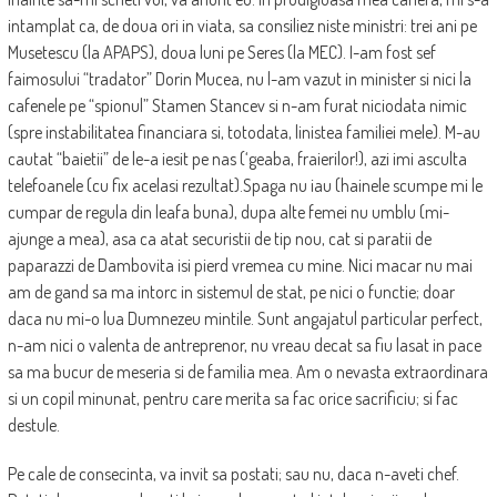
intamplat ca, de doua ori in viata, sa consiliez niste ministri: trei ani pe
Musetescu (la APAPS), doua luni pe Seres (la MEC). I-am fost sef
faimosului “tradator” Dorin Mucea, nu l-am vazut in minister si nici la
cafenele pe “spionul” Stamen Stancev si n-am furat niciodata nimic
(spre instabilitatea financiara si, totodata, linistea familiei mele). M-au
cautat “baietii” de le-a iesit pe nas (‘geaba, fraierilor!), azi imi asculta
telefoanele (cu fix acelasi rezultat).Spaga nu iau (hainele scumpe mi le
cumpar de regula din leafa buna), dupa alte femei nu umblu (mi-
ajunge a mea), asa ca atat securistii de tip nou, cat si paratii de
paparazzi de Dambovita isi pierd vremea cu mine. Nici macar nu mai
am de gand sa ma intorc in sistemul de stat, pe nici o functie; doar
daca nu mi-o lua Dumnezeu mintile. Sunt angajatul particular perfect,
n-am nici o valenta de antreprenor, nu vreau decat sa fiu lasat in pace
sa ma bucur de meseria si de familia mea. Am o nevasta extraordinara
si un copil minunat, pentru care merita sa fac orice sacrificiu; si fac
destule.
Pe cale de consecinta, va invit sa postati; sau nu, daca n-aveti chef.