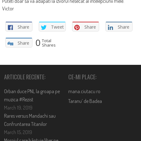
Puteti doar sa va adapati la izvorul nesecat al intelepciunii mele.
Victor
Share
Tweet
Share
Share
0
Total
Share
Shares
ARTICOLE RECENTE:
CE-MI PLACE:
Orban duce PNL la groapa pe
mana.ciutacu.ro
muzica #Rezist
Taranu’ de Badea
March 19, 2019
Rares versus Mandachi sau
Confruntarea Titanilor
March 15, 2019
Moroiul care bântuie liber pe