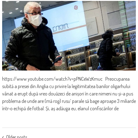
https://www.youtube.com/watch?v=pPNCeWzKmuc Preocuparea
subită a presei din Anglia cu privire la legitimitatea banilor oligarhului
vânat a erupt după vreo douăzeci de anișori în care nimeni nu și-a pus
problema de unde are (mă rog) rusu’ parale să bage aproape 3 miliarde
într-o echipă de fotbal. Și, aș adăuga eu, elanul confiscărilor de
POSTS
Older posts