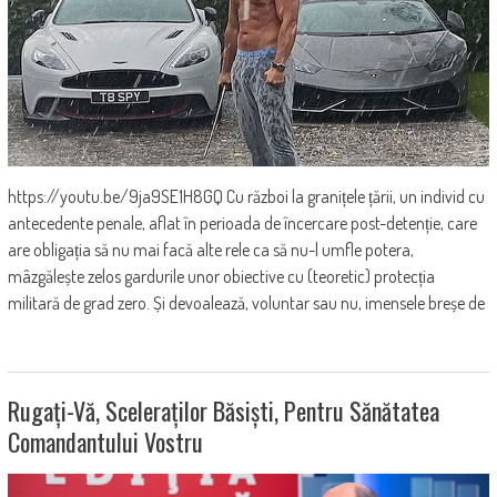
https://youtu.be/9ja9SE1H8GQ Cu război la granițele țării, un individ cu
antecedente penale, aflat în perioada de încercare post-detenție, care
are obligația să nu mai facă alte rele ca să nu-l umfle potera,
mâzgălește zelos gardurile unor obiective cu (teoretic) protecția
militară de grad zero. Și devoalează, voluntar sau nu, imensele breșe de
Rugați-Vă, Sceleraților Băsiști, Pentru Sănătatea
Comandantului Vostru