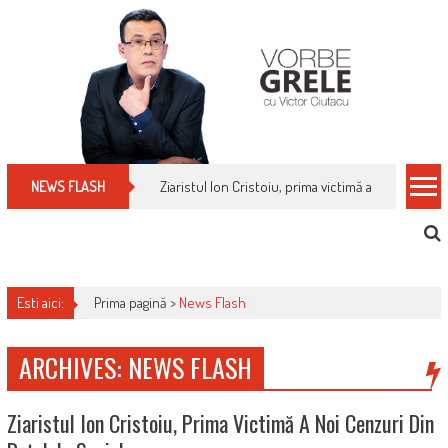
Skip
to
content
Ziaristul Ion Cristoiu, prima victimă a noi cenzuri 
NEWS FLASH
Esti aici:
Prima pagină >
News Flash
ARCHIVES: NEWS FLASH
Ziaristul Ion Cristoiu, Prima Victimă A Noi Cenzuri Din