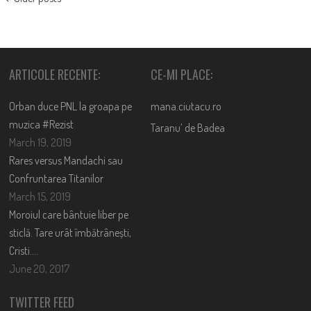
NAVIGATION
ARTICOLE RECENTE:
CE-MI PLACE:
Orban duce PNL la groapa pe
mana.ciutacu.ro
muzica #Rezist
Taranu’ de Badea
March 19, 2019
Rares versus Mandachi sau
Confruntarea Titanilor
March 15, 2019
Moroiul care bântuie liber pe
sticlă. Tare urât îmbătrânești,
Cristi….
June 20, 2017
TWITTER FEED