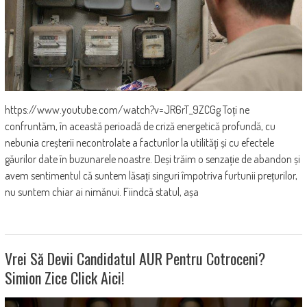
https://www.youtube.com/watch?v=JR6rT_9ZCGg Toți ne
confruntăm, în această perioadă de criză energetică profundă, cu
nebunia creșterii necontrolate a facturilor la utilități și cu efectele
găurilor date în buzunarele noastre. Deși trăim o senzație de abandon și
avem sentimentul că suntem lăsați singuri împotriva furtunii prețurilor,
nu suntem chiar ai nimănui. Fiindcă statul, așa
Vrei Să Devii Candidatul AUR Pentru Cotroceni?
Simion Zice Click Aici!