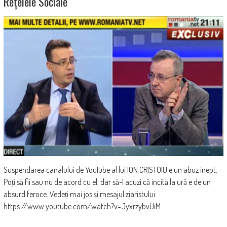
Rețelele Sociale
Suspendarea canalului de YouTube al lui ION CRISTOIU e un abuz inept.
Poți să fii sau nu de acord cu el, dar să-l acuzi că incită la ură e de un
absurd feroce. Vedeți mai jos și mesajul ziaristului
https://www.youtube.com/watch?v=JyxrzybvUiM