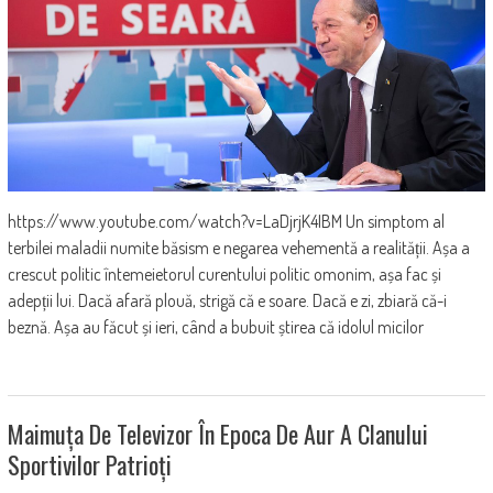
https://www.youtube.com/watch?v=LaDjrjK4IBM Un simptom al
terbilei maladii numite băsism e negarea vehementă a realității. Așa a
crescut politic întemeietorul curentului politic omonim, așa fac și
adepții lui. Dacă afară plouă, strigă că e soare. Dacă e zi, zbiară că-i
beznă. Așa au făcut și ieri, când a bubuit știrea că idolul micilor
Maimuța De Televizor În Epoca De Aur A Clanului
Sportivilor Patrioți