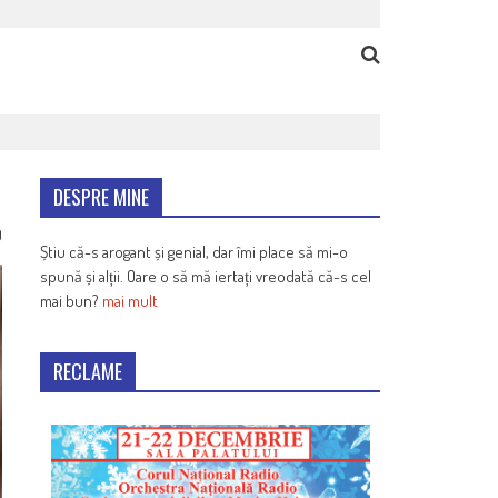
DESPRE MINE
0
Știu că-s arogant și genial, dar îmi place să mi-o
spună și alții. Oare o să mă iertați vreodată că-s cel
mai bun?
mai mult
RECLAME