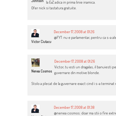
Johnson
la EvZ adica in prima linie inamica.
Ofer nick si tastatura gratuite.
December 17, 2008 at 01:26
@FYT: nu e parlamentar, pentru ca s-a ale
Victor Ciutacu
December 17, 2008 at 01:26
Victor, tu esti un dragalas, il banuiesti 
Nenea Cosmos
guvernare din motive blonde.
Stolo a plecat de la guvernare exact cind i s-a terminat 
December 17, 2008 at 01:38
@nenea cosmos: doar ma stii o fire extr