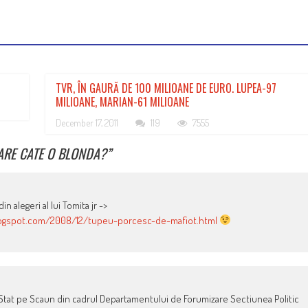
TVR, ÎN GAURĂ DE 100 MILIOANE DE EURO. LUPEA-97
MILIOANE, MARIAN-61 MILIOANE
December 17, 2011
119
7555
 ARE CATE O BLONDA?
”
 alegeri al lui Tomita jr ->
blogspot.com/2008/12/tupeu-porcesc-de-mafiot.html
 Stat pe Scaun din cadrul Departamentului de Forumizare Sectiunea Politic