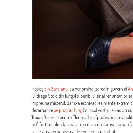
Inteleg
din Gardianul
ca nenominalizarea in guvern ai
An
lu’ draga Stolo din lungul si penibilul sir al renuntarilo
impreuna misterul, dar s-a eschivat realmente extrem de
dezamagire
pe propriul blog
(in locul vostru, eu as citi c
Traian Basescu pentru Elena Udrea (profesionala si politic
ar fi fost tot blonda, ma intreb daca nu cumva taman fa
societatea romaneasca de consum si de rahat.