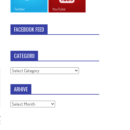
FACEBOOK FEED
CATEGORII
Categorii
ARHIVE
Arhive
X