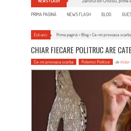
Ziaristul Ion Cristoiu, prima 
NEWS FLASH
PRIMA PAGINĂ
NEWS FLASH
BLOG
GUES
Esti aici:
Prima pagină >
Blog
>
Ce-mi provoaca scarb
CHIAR FIECARE POLITRUC ARE CAT
Ce-mi provoaca scarba
Polemici Politice
de
Victor 