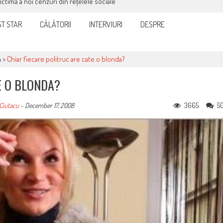
victimă a noi cenzuri din rețelele sociale
T STAR
CĂLĂTORII
INTERVIURI
DESPRE
a
>
Chiar fiecare politruc are cate o blonda?
E O BLONDA?
3665
5
Ciutacu
-
December 17, 2008