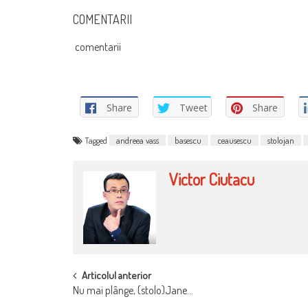
COMENTARII
comentarii
Share
Tweet
Share
Tagged
andreea vass
basescu
ceausescu
stolojan
Victor Ciutacu
POST
Articolul anterior
Nu mai plânge, (stolo)Jane…
NAVIGATION