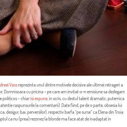
dreei Vass
reprezinta unul dintre motivele decisive ale ultimei retrageri a
r sale. Domnisoara cu pricina – pe care am invitat-o-n emisiune sa dezlegam
 politicos – chiar
isi expune
, in scris, cu destul talent dramatic, puternica
u atentie raspunsurile la comentarii). Date fiind, pe de o parte, obsesia lui
a, desigur, bai, perversilor), respectiv barfa “pe surse” ca Elena din Troia
ptul ca nu (prea) rezonez la blonde ma face atat de inadaptat in