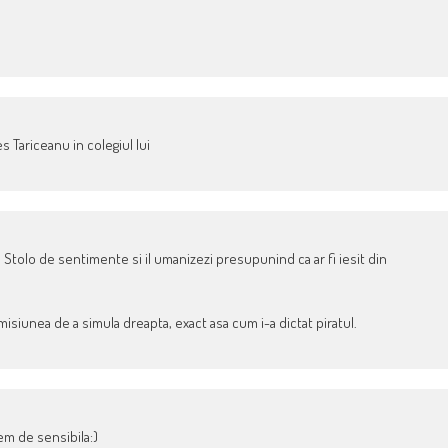
s Tariceanu in colegiul lui
pe Stolo de sentimente si il umanizezi presupunind ca ar fi iesit din
misiunea de a simula dreapta, exact asa cum i-a dictat piratul.
em de sensibila:)