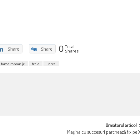
0
Total
Share
Share
Shares
toma roman jr
troia
udrea
Urmatorul articol
Maşina cu succesuri parchează fix pe 