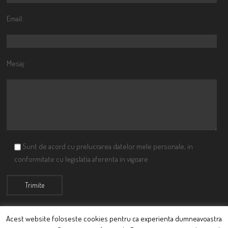
Email:
Mesaj:
Sunt de acord cu prelucrarea datelor mele personale, in
conformitate cu legislatia aferenta in vigoare
Acest website foloseste cookies pentru ca experienta dumneavoastra