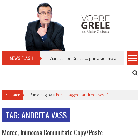
Skip
to
content
Ziaristul Ion Cristoiu, prima victimă a noi cenzuri 
NEWS FLASH
Esti aici:
Prima pagină >
Posts tagged "andreea vass"
TAG: ANDREEA VASS
Marea, Inimoasa Comunitate Copy/paste