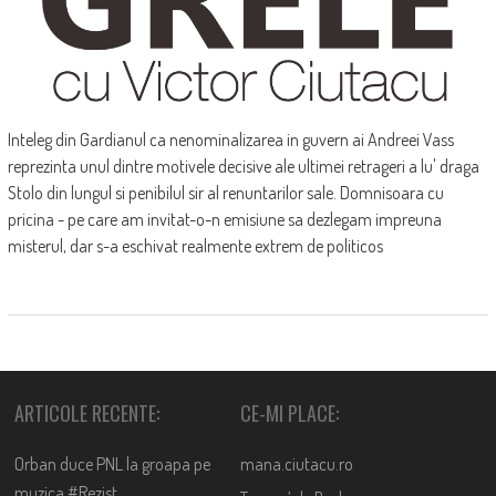
Inteleg din Gardianul ca nenominalizarea in guvern ai Andreei Vass
reprezinta unul dintre motivele decisive ale ultimei retrageri a lu' draga
Stolo din lungul si penibilul sir al renuntarilor sale. Domnisoara cu
pricina - pe care am invitat-o-n emisiune sa dezlegam impreuna
misterul, dar s-a eschivat realmente extrem de politicos
ARTICOLE RECENTE:
CE-MI PLACE:
Orban duce PNL la groapa pe
mana.ciutacu.ro
muzica #Rezist