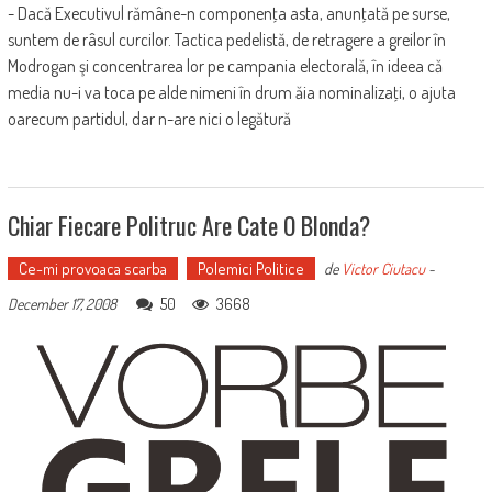
- Dacă Executivul rămâne-n componenţa asta, anunţată pe surse,
suntem de râsul curcilor. Tactica pedelistă, de retragere a greilor în
Modrogan şi concentrarea lor pe campania electorală, în ideea că
media nu-i va toca pe alde nimeni în drum ăia nominalizaţi, o ajuta
oarecum partidul, dar n-are nici o legătură
Chiar Fiecare Politruc Are Cate O Blonda?
Ce-mi provoaca scarba
Polemici Politice
de
Victor Ciutacu
-
50
3668
December 17, 2008