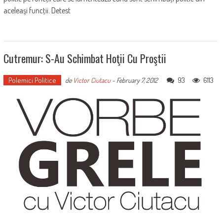
aceleaşi funcţii. Detest
Cutremur: S-Au Schimbat Hoţii Cu Proştii
Polemici Politice
93
6113
de
Victor Ciutacu
-
February 7, 2012