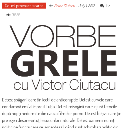
Ce-mi provoaca scarba
95
de
Victor Ciutacu
-
July 1, 2012
7656
Detest şpăgarii care ţin lecţii de anticorupţie. Detest curvele care
condamnă emfatic prostituţia. Detest misoginii care-njură femeile
după nopţi nedormite din cauza filmelor porno. Detest beţivii care ţin
prelegeri despre virtuţile sucurilor naturale. Detest oamenii numiţi
politic pe funcţii care se lamentează când sunt schimbaţi politic din