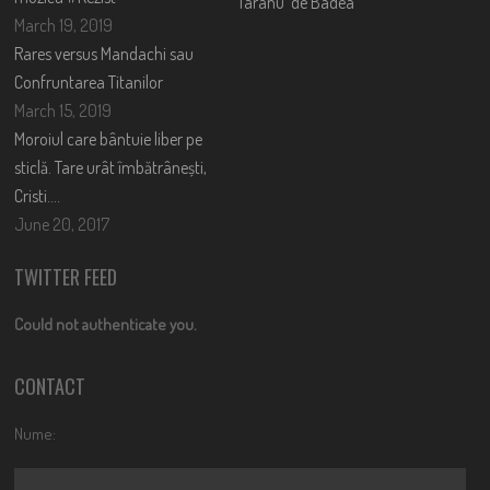
Taranu’ de Badea
March 19, 2019
Rares versus Mandachi sau
Confruntarea Titanilor
March 15, 2019
Moroiul care bântuie liber pe
sticlă. Tare urât îmbătrânești,
Cristi….
June 20, 2017
TWITTER FEED
Could not authenticate you.
CONTACT
Nume: