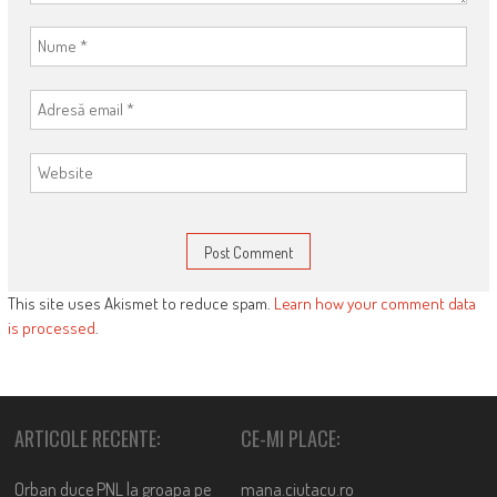
This site uses Akismet to reduce spam.
Learn how your comment data
is processed
.
ARTICOLE RECENTE:
CE-MI PLACE:
Orban duce PNL la groapa pe
mana.ciutacu.ro