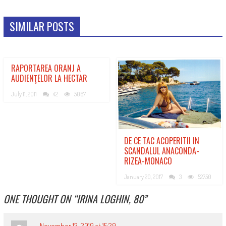
SIMILAR POSTS
RAPORTAREA ORANJ A
AUDIENŢELOR LA HECTAR
July 11, 2011
42
5067
DE CE TAC ACOPERITII IN
SCANDALUL ANACONDA-
RIZEA-MONACO
January 20, 2017
3
52750
ONE THOUGHT ON “
IRINA LOGHIN, 80
”
November 13, 2019 at 15:29