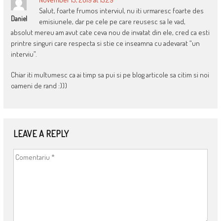
Salut, foarte frumos interviul, nu iti urmaresc foarte des
Daniel
emisiunele, dar pe cele pe care reusesc sa le vad,
absolut mereu am avut cate ceva nou de invatat din ele, cred ca esti
printre singuri care respecta si stie ce inseamna cu adevarat “un
interviu”.
Chiar iti multumesc ca ai timp sa pui si pe blog articole sa citim si noi
oameni de rand :)))
LEAVE A REPLY