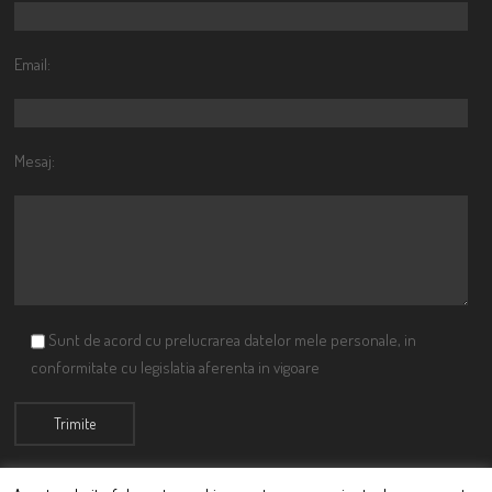
Email:
Mesaj:
Sunt de acord cu prelucrarea datelor mele personale, in
conformitate cu legislatia aferenta in vigoare