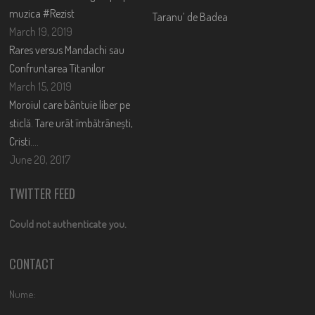
muzica #Rezist
Taranu’ de Badea
March 19, 2019
Rares versus Mandachi sau
Confruntarea Titanilor
March 15, 2019
Moroiul care bântuie liber pe
sticlă. Tare urât îmbătrânești,
Cristi….
June 20, 2017
TWITTER FEED
Could not authenticate you.
CONTACT
Nume: