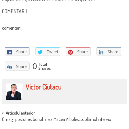
COMENTARII
comentarii
Share
Tweet
Share
Share
0
Total
Share
Shares
Victor Ciutacu
POST
Articolul anterior
Omagii postume, bunul meu. Mircea Albulescu, ultimul interviu
NAVIGATION