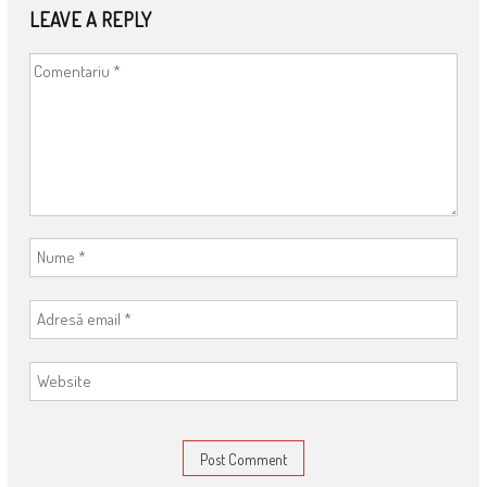
comentarii
Share
Tweet
Share
Share
0
Total
Share
Shares
Victor Ciutacu
POST
Articolul anterior
Mai sus de-atâta nu se poate
NAVIGATION
Urmatorul articol
Acasă la Karen Blixen