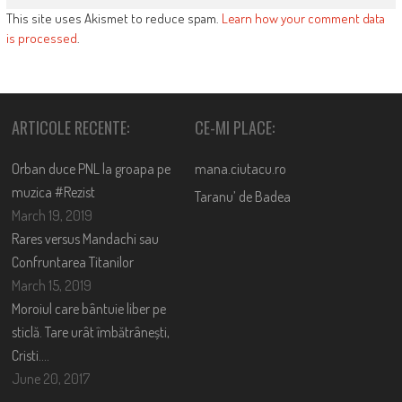
SIMILAR POSTS
MAŢU’ L-AŢI PUS, CÂRNATU’
AUTORITARISMUL
CÂND NI-L DAŢI?
IMPOTENŢILOR
October 21, 2008
52
5624
February 17, 2009
45
3512
LEAVE A REPLY