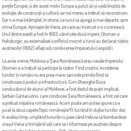
porțile Europei, și din acest motiv Europa a putut să-și vadă liniștită de
evoluție, de construcții și cultură, iar noi mereu a trebuit să reconstruim.
Dar s-a mai întâmplat, în istorie, ca turcii să ajungă și mai departe, spre
inima Europei. Aproape de Viena, pe care au încercat s-o cucerească.
Unul dintre asedii a fost în 1683, când cele două imperii, Otoman și
Habsburgic, au externalizat conflictul mocnit și turcii au declarat război
austriecilor (1682) aflați sub conducerea împăratului Leopold I.
La acea vreme, Moldova și Țara Românească erau vasale Imperiului
Otoman și a trebuit să participe la război. Fiind creștini, încrederea
turcilor în români nu era prea mare, sarcinile primite fiind să
construiască poduri și infrastructură. Cum Gheorghe Duca,
conducătorul de atunci al Moldovei, a fost destul de puțin implicat,
Șerban Cantacuzino, care conducea Țara Românească, a fost cel care
a preluat inițiativa românească. Acum poate am putea spune că a
jucat la două capete (tipic românește?!), lucrând în slujba turcilor, dar,
în același timp, umplând tunurile cu paie când trebuia să bombardeze
orașul Viena și trimițând soli care să-i informeze pe austrieci despre