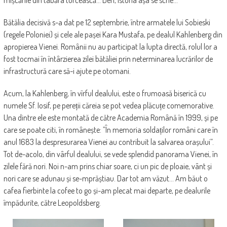
mișcările din tabăra turcească… Deh, istoria așa se scrie…
Bătălia decisivă s-a dat pe 12 septembrie, între armatele lui Sobieski
(regele Poloniei) și cele ale pașei Kara Mustafa, pe dealul Kahlenberg din
apropierea Vienei. Românii nu au participat la lupta directă, rolul lor a
fost tocmai în întârzierea zilei bătăliei prin neterminarea lucrărilor de
infrastructură care să-i ajute pe otomani.
Acum, la Kahlenberg, în vîrful dealului, este o frumoasă biserică cu
numele Sf. Iosif, pe pereții căreia se pot vedea plăcuțe comemorative.
Una dintre ele este montată de către Academia Română în 1999, și pe
care se poate citi, în românește: ”În memoria soldaților români care în
anul 1683 la despresurarea Vienei au contribuit la salvarea orașului”.
Tot de-acolo, din vârful dealului, se vede splendid panorama Vienei, în
zilele fără nori. Noi n-am prins chiar soare, ci un pic de ploaie, vânt și
nori care se adunau și se-mprăștiau. Dar tot am văzut… Am băut o
cafea fierbinte la cofee to go și-am plecat mai departe, pe dealurile
împădurite, către Leopoldsberg.