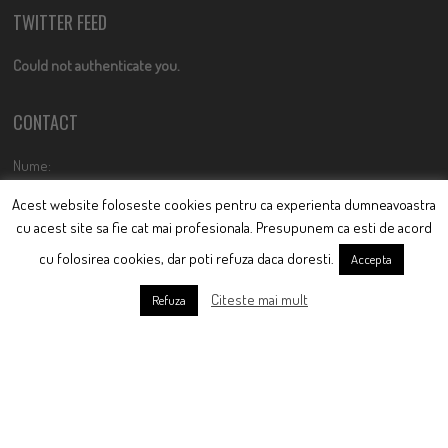
Acest website foloseste cookies pentru ca experienta dumneavoastra
cu acest site sa fie cat mai profesionala. Presupunem ca esti de acord
cu folosirea cookies, dar poti refuza daca doresti.
Accepta
This site uses Akismet to reduce spam.
Learn how your comment data
is processed
.
Citeste mai mult
Refuza
ARTICOLE RECENTE:
CE-MI PLACE:
Orban duce PNL la groapa pe
mana.ciutacu.ro