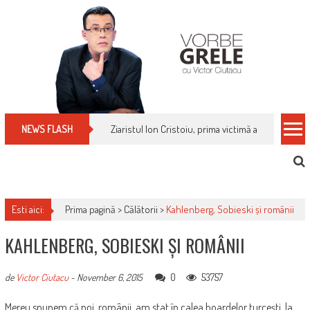
Skip
to
content
Ziaristul Ion Cristoiu, prima victimă a noi cenzuri 
NEWS FLASH
Esti aici:
Prima pagină >
Călătorii
>
Kahlenberg, Sobieski și românii
KAHLENBERG, SOBIESKI ȘI ROMÂNII
0
53757
de
Victor Ciutacu
-
November 6, 2015
Mereu spunem că noi, românii, am stat în calea hoardelor turcești, la