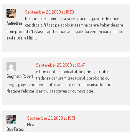
September 25, 2008 at 18:53
Nu stiu cine-i omu’ asta si ce a facut la guvern. In orice
Antiudrea
caz daca o fi fost pe acolo inseamna ca are habar despre
cum proceda Nastase cand isi numara ouale. Sa vedem daca asta o
sa-l ajute la Mizil…
September 25, 2008 at 19:47
e bun contracandidatul, pe principiu iubim
Siegmeth Robert
tradarea dar uram tradatorul, coroborat cu
megagigaqvasinecunoscutul, am uitat cum il cheama, Domnul
Nastase felicitari pentru castigarea circumscriptiei.
September 25, 2008 at 19:51
Mda…
Dan Terteci