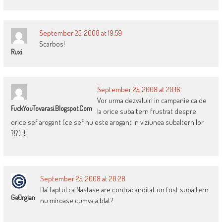
September 25, 2008 at 19:59
Scarbos!
Ruxi
September 25, 2008 at 20:16
Vor urma dezvaluiri in campanie ca de
FuckYouTovarasi.blogspot.com
la orice subaltern frustrat despre
orice sef arogant (ce sef nu este arogant in viziunea subalternilor
?!?) !!!
September 25, 2008 at 20:28
Da’ faptul ca Nastase are contracanditat un fost subaltern
Ge0rgian
nu miroase cumva a blat?