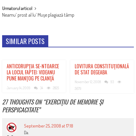
Urmatorul articol
Neamu’ prost al lu’ Muşe plagiază tâmp
SIMILAR POSTS
ANTICORUPŢIA SE-NTOARCE
LOVITURA CONSTITUŢIONALĂ
LA LOCUL FAPTEI: VIDEANU
DE STAT DEGEABA
PUNE MANŢOG PE CLANŢĂ
November 12, 2008
93
January 14, 2009
34
2825
5679
27 THOUGHTS ON “
EXERCIŢIU DE MEMORIE ŞI
PERSPICACITATE
”
September 25, 2008 at 17:18
Da.