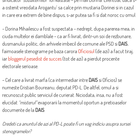
sindicatul
“subalternilor”
lui Nastase – pe mail Dorina. Eventual, daca s-
a ostenit vreodata Arogantu’ sa calce prin mustaria Dorinei si in cazul
in care era extrem de bine dispus, s-ar putea sa fi si dat noroc cu omul.
– Dorina Mihailescu a fost suspectata – nedrept, dupa parerea mea, in
ciuda multelor ei damblale – ca ar fi livrat, dintr-un soi de rezbunare,
dusmanului politic, din arhivele imbecil de comune ale PSD si
DAIS
,
faimoasele stenograme pe baza carora
Oficiosul
(de azi) a facut tiraj,
iar
bloggerul pesedist de succes
(tot de azi) a pierdut procente
electorale serioase.
– Cel care a livrat marfa (ca intermediar intre
DAIS
si Oficios) se
numeste Cristian Boureanu, deputat PD-L. De altfel, omul a si
recunoscut public serviciul de curierat. Niciodata, insa, nu a fost
elucidat
“misterul”
evaporarii la momentul oportun a pretioaselor
documente de la
DAIS
.
Credeti ca anuntul de azi al PD-L poate fi un vag indiciu asupra sursei
stenogramelor?