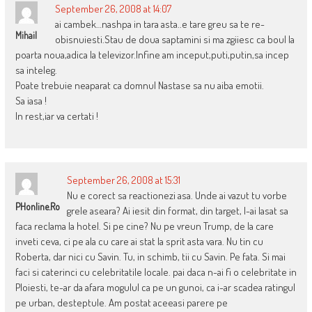
September 26, 2008 at 14:07
ai cambek…nashpa in tara asta..e tare greu sa te re-
Mihail
obisnuiesti.Stau de doua saptamini si ma zgiiesc ca boul la
poarta noua,adica la televizor.Infine am inceput,puti,putin,sa incep
sa inteleg.
Poate trebuie neaparat ca domnul Nastase sa nu aiba emotii.
Sa iasa !
In rest,iar va certati !
September 26, 2008 at 15:31
Nu e corect sa reactionezi asa. Unde ai vazut tu vorbe
PHonline.ro
grele aseara? Ai iesit din format, din target, l-ai lasat sa
faca reclama la hotel. Si pe cine? Nu pe vreun Trump, de la care
inveti ceva, ci pe ala cu care ai stat la sprit asta vara. Nu tin cu
Roberta, dar nici cu Savin. Tu, in schimb, tii cu Savin. Pe fata. Si mai
faci si caterinci cu celebritatile locale. pai daca n-ai fi o celebritate in
Ploiesti, te-ar da afara mogulul ca pe un gunoi, ca i-ar scadea ratingul
pe urban, desteptule. Am postat aceeasi parere pe