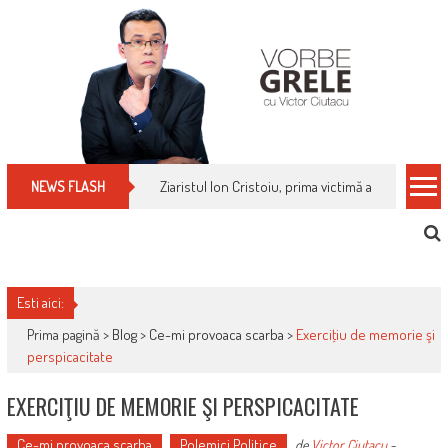
Skip
to
content
Ziaristul Ion Cristoiu, prima victimă a noi cenzuri 
NEWS FLASH
Esti aici:
Prima pagină >
Blog
>
Ce-mi provoaca scarba
>
Exerciţiu de memorie şi
perspicacitate
EXERCIŢIU DE MEMORIE ŞI PERSPICACITATE
Ce-mi provoaca scarba
Polemici Politice
de
Victor Ciutacu
-