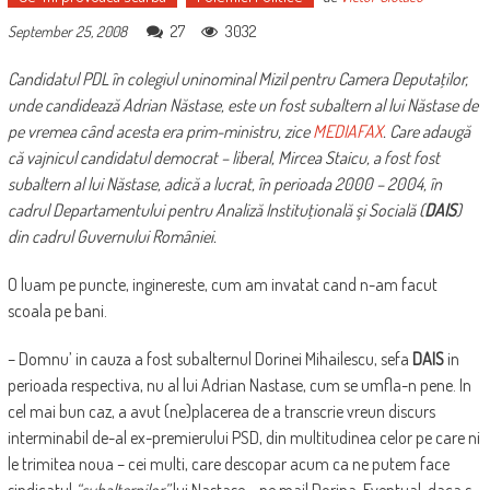
27
3032
September 25, 2008
Candidatul PDL în colegiul uninominal Mizil pentru Camera Deputaţilor,
unde candidează Adrian Năstase, este un fost subaltern al lui Năstase de
pe vremea când acesta era prim-ministru, zice
MEDIAFAX
. Care adaugă
că vajnicul candidatul democrat – liberal, Mircea Staicu, a fost fost
subaltern al lui Năstase, adică a lucrat, în perioada 2000 – 2004, în
cadrul Departamentului pentru Analiză Instituţională şi Socială (
DAIS
)
din cadrul Guvernului României.
O luam pe puncte, inginereste, cum am invatat cand n-am facut
scoala pe bani.
– Domnu’ in cauza a fost subalternul Dorinei Mihailescu, sefa
DAIS
in
perioada respectiva, nu al lui Adrian Nastase, cum se umfla-n pene. In
cel mai bun caz, a avut (ne)placerea de a transcrie vreun discurs
interminabil de-al ex-premierului PSD, din multitudinea celor pe care ni
le trimitea noua – cei multi, care descopar acum ca ne putem face