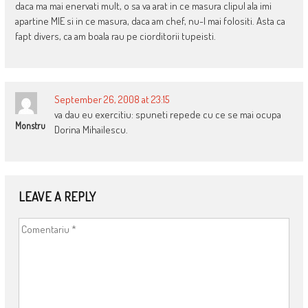
daca ma mai enervati mult, o sa va arat in ce masura clipul ala imi
apartine MIE si in ce masura, daca am chef, nu-l mai folositi. Asta ca
fapt divers, ca am boala rau pe ciorditorii tupeisti.
September 26, 2008 at 23:15
va dau eu exercitiu: spuneti repede cu ce se mai ocupa
Monstru
Dorina Mihailescu.
LEAVE A REPLY