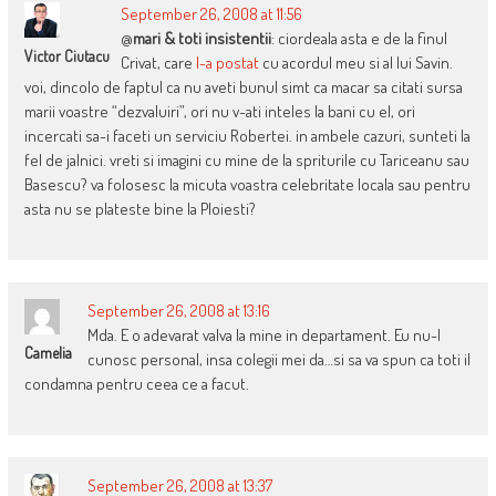
September 26, 2008 at 11:56
@
mari & toti insistentii
: ciordeala asta e de la finul
Victor Ciutacu
Crivat, care
l-a postat
cu acordul meu si al lui Savin.
voi, dincolo de faptul ca nu aveti bunul simt ca macar sa citati sursa
marii voastre “dezvaluiri”, ori nu v-ati inteles la bani cu el, ori
incercati sa-i faceti un serviciu Robertei. in ambele cazuri, sunteti la
fel de jalnici. vreti si imagini cu mine de la spriturile cu Tariceanu sau
Basescu? va folosesc la micuta voastra celebritate locala sau pentru
asta nu se plateste bine la Ploiesti?
September 26, 2008 at 13:16
Mda. E o adevarat valva la mine in departament. Eu nu-l
Camelia
cunosc personal, insa colegii mei da…si sa va spun ca toti il
condamna pentru ceea ce a facut.
September 26, 2008 at 13:37