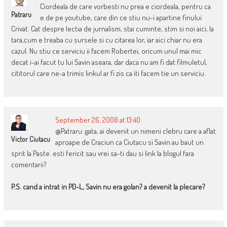
Ciordeala de care vorbesti nu prea e ciordeala, pentru ca
Patraru
e de pe youtube, care din ce stiu nu-i apartine finului
Crivat. Cat despre lectia de jurnalism, stai cuminte, stim si noi aici, la
tara,cum e treaba cu sursele si cu citarea lor, iar aici chiar nu era
cazul. Nu stiu ce serviciu ii facem Robertei, oricum unul mai mic
decat i-ai facut tu lui Savin aseara, dar daca nu am fi dat filmuletul,
cititorul care ne-a trimis linkul ar fi zis ca iti facem tie un serviciu.
September 26, 2008 at 13:40
@Patraru: gata, ai devenit un nimeni clebru care a aflat
Victor Ciutacu
aproape de Craciun ca Ciutacu si Savin au baut un
sprit la Paste. esti fericit sau vrei sa-ti dau si link la blogul fara
comentarii?
P.S. cand a intrat in PD-L, Savin nu era golan? a devenit la plecare?