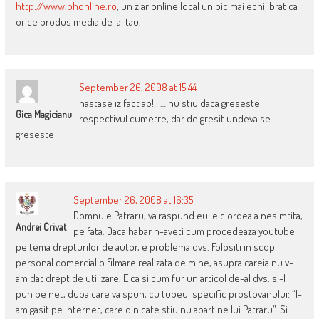
http://www.phonline.ro
, un ziar online local un pic mai echilibrat ca
orice produs media de-al tau.
September 26, 2008 at 15:44
nastase iz fact ap!!! … nu stiu daca greseste
Gica Magicianu
respectivul cumetre, dar de gresit undeva se
greseste
September 26, 2008 at 16:35
Domnule Patraru, va raspund eu: e ciordeala nesimtita,
Andrei Crivat
pe fata. Daca habar n-aveti cum procedeaza youtube
pe tema drepturilor de autor, e problema dvs. Folositi in scop
personal
comercial o filmare realizata de mine, asupra careia nu v-
am dat drept de utilizare. E ca si cum fur un articol de-al dvs. si-l
pun pe net, dupa care va spun, cu tupeul specific prostovanului: “l-
am gasit pe Internet, care din cate stiu nu apartine lui Patraru”. Si