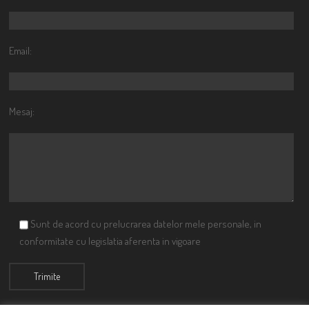
Email:
Mesaj:
Sunt de acord cu prelucrarea datelor mele personale, in
conformitate cu legislatia aferenta in vigoare