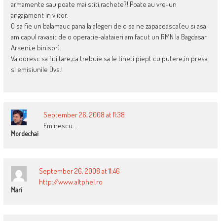
armamente sau poate mai stiti,rachete?! Poate au vre-un
angajament in viitor.
O sa fie un balamauc pana la alegeri de o sa ne zapaceasca(eu si asa
am capul ravasit de o operatie-alataieri am facut un RMN la Bagdasar
Arseni,e binisor).
Va doresc sa fiti tare,ca trebuie sa le tineti piept cu putere,in presa
si emisiunile Dvs.!
September 26, 2008 at 11:38
Eminescu….
Mordechai
September 26, 2008 at 11:46
http://www.altphel.ro
Mari