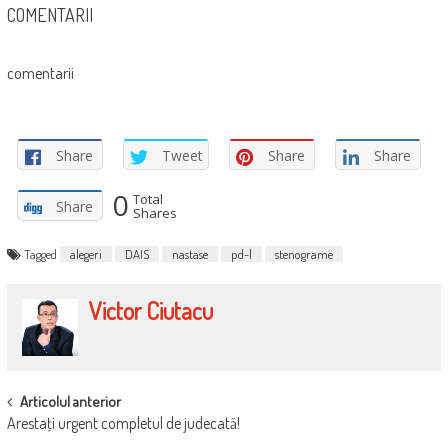
COMENTARII
comentarii
Share
Tweet
Share
Share
0
Total
Share
Shares
Tagged
alegeri
DAIS
nastase
pd-l
stenograme
Victor Ciutacu
POST
Articolul anterior
Arestaţi urgent completul de judecată!
NAVIGATION