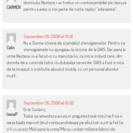
domnului Nastase i-ar trebui un contracandidat pe masura
CARMEN
pentru a avea si noi parte de niste replici ”adevarate”.
September 26, 2008 at 10:01
Nu e Dorina straina de scandalul stenogramelor. Pentru ca
Calin
stenogramele nu ajungeau la oricine de la DAIS. Dar pana la
urma Nastase si-a facut-o cu manutza lui, ca orice individ care, din
dorinta de a controla totul, isi dubealza serviciile. DAIS a fost o inca
de la inceput o institutie absolut inutila, cu un personal absolut
inutil…
September 26, 2008 at 10:02
D-le Ciutacu,
IoanaP
Toate se amesteca acum,in prag electoral-totul va fi ca o
varza taiata marunt.Unul contacandideaza pe altul,toti sunt la fel.Ce
o fi cu acest Mizil pana la urma?Mai au unitati militare,fabrici de