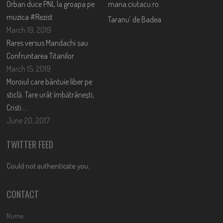
Orban duce PNL la groapa pe
mana.ciutacu.ro
muzica #Rezist
Taranu’ de Badea
March 19, 2019
Rares versus Mandachi sau
Confruntarea Titanilor
March 15, 2019
Moroiul care bântuie liber pe
sticlă. Tare urât îmbătrânești,
Cristi….
June 20, 2017
TWITTER FEED
Could not authenticate you.
CONTACT
Nume: