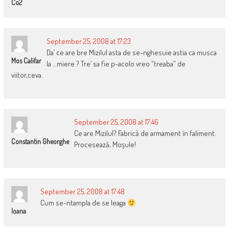
Co2
September 25, 2008 at 17:23
Da’ ce are bre Mizilul asta de se-nghesuie astia ca musca
Mos Califar
la …miere ? Tre’ sa fie p-acolo vreo “treaba” de
viitor,ceva.
September 25, 2008 at 17:46
Ce are Mizilul? Fabrică de armament în faliment.
Constantin Gheorghe
Procesează, Moşule!
September 25, 2008 at 17:48
Cum se-ntampla de se leaga
Ioana