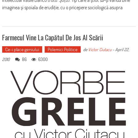
imaginea şi spoiala de erudiţie, cu o pricepere sociologică asupra
Farmecul Vine La Capătul De Jos Al Scării
Ce-i place geniului
Polemici Politice
de
Victor Ciutacu
-
April 22,
86
6300
2010