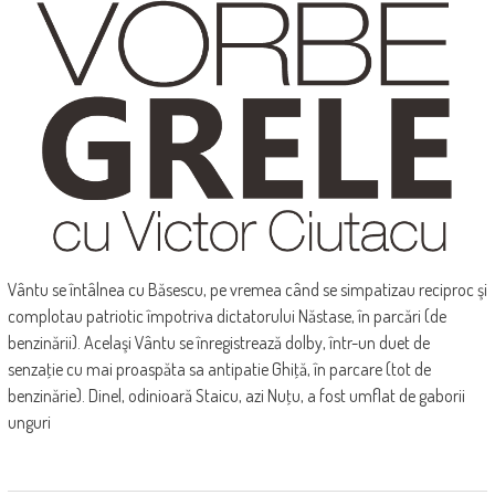
Vântu se întâlnea cu Băsescu, pe vremea când se simpatizau reciproc şi
complotau patriotic împotriva dictatorului Năstase, în parcări (de
benzinării). Acelaşi Vântu se înregistrează dolby, într-un duet de
senzaţie cu mai proaspăta sa antipatie Ghiţă, în parcare (tot de
benzinărie). Dinel, odinioară Staicu, azi Nuţu, a fost umflat de gaborii
unguri