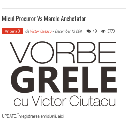
Micul Procuror Vs Marele Anchetator
Antena 3
49
3773
de
Victor Ciutacu
-
December 16, 2011
UPDATE: Înregistrarea emisiunii, aici