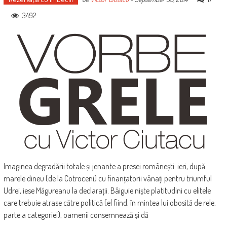
3492
Imaginea degradării totale și jenante a presei românești: ieri, după
marele dineu (de la Cotroceni) cu finanțatorii vânați pentru triumful
Udrei, iese Măgureanu la declarații. Bâiguie niște platitudini cu elitele
care trebuie atrase către politică (el fiind, în mintea lui obosită de rele,
parte a categoriei), oamenii consemnează și dă