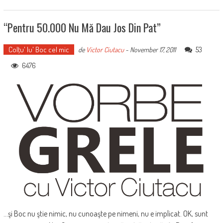
“Pentru 50.000 Nu Mă Dau Jos Din Pat”
Colţu' lu' Boc cel mic
53
de
Victor Ciutacu
-
November 17, 2011
6476
...şi Boc nu ştie nimic, nu cunoaşte pe nimeni, nu e implicat. OK, sunt