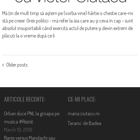
Mă ţin de mult timp să aştern pe (vorba vine) hârtie o chestie care-mi
stă pe creier. Greii politici - mă refer la ăia care au şi ceva în cap - sunt
absolut insuportabili când exercită actul de putere şi devin extrem de
plăcuţi la o vreme după ce li
POSTS
Older posts
NAVIGATION
ARTICOLE RECENTE:
CE-MI PLACE:
Orban duce PNL la groapa pe
mana.ciutacu.ro
muzica #Rezist
Taranu’ de Badea
March 19, 2019
Rares versus Mandachi sau