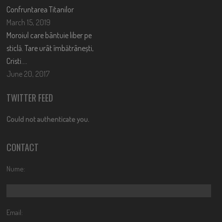
Confruntarea Titanilor
March 15, 2019
Moroiul care bântuie liber pe
sticlă. Tare urât îmbătrânești,
Cristi….
June 20, 2017
TWITTER FEED
Could not authenticate you.
CONTACT
Nume:
Email: