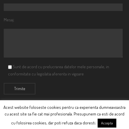
Mesaj:
Sunt de acord cu prelucrarea datelor mele personale, in
conformitate cu legislatia aferenta in vigoare
Acest website foloseste cookies pentru ca experienta dumneavoastra
cu acest site sa fie cat mai profesionala. Presupunem ca esti de acord
© Ciutacu 2015 Parte a Imperiului Ciutacesc.
cu folosirea cookies, dar poti refuza daca doresti.
Accepta
Powered By
Scriptics