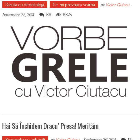
Caruta cu deontologi
Ce-mi provoaca scarba
de
Victor Ciutacu
-
66
6675
November 22, 2014
Hai Să Închidem Dracu’ Presa! Merităm
Rezervaţia cu imbecili
17
de
Victor Ciutacu
-
September 30, 2014