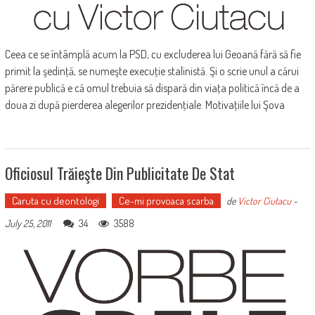
Ceea ce se întâmplă acum la PSD, cu excluderea lui Geoană fără să fie
primit la şedinţă, se numeşte execuţie stalinistă. Şi o scrie unul a cărui
părere publică e că omul trebuia să dispară din viaţa politică încă de a
doua zi după pierderea alegerilor prezidenţiale. Motivaţiile lui Şova
Oficiosul Trăieşte Din Publicitate De Stat
Caruta cu deontologi
Ce-mi provoaca scarba
de
Victor Ciutacu
-
34
3588
July 25, 2011