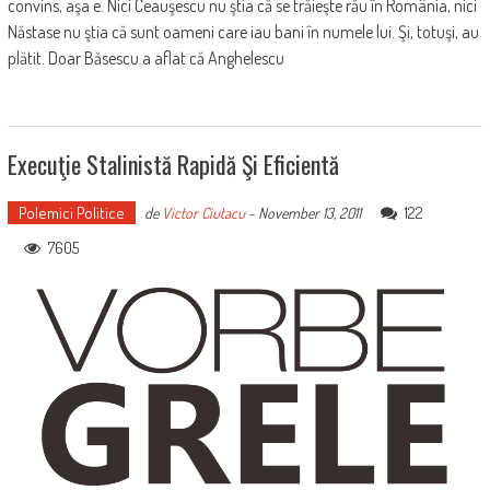
convins, aşa e. Nici Ceauşescu nu ştia că se trăieşte rău în România, nici
Năstase nu ştia că sunt oameni care iau bani în numele lui. Şi, totuşi, au
plătit. Doar Băsescu a aflat că Anghelescu
Execuţie Stalinistă Rapidă Şi Eficientă
Polemici Politice
122
de
Victor Ciutacu
-
November 13, 2011
7605