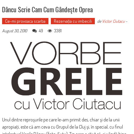
Dâncu Scrie Cam Cum Gândeşte Oprea
Ce-mi provoaca scarba
Rezervaţia cu imbecili
de
Victor Ciutacu
-
49
3381
August 30, 2010
Unul dintre reproşurile pe care le-am primit des, chiar şi de la unii
apropiaţi, este că am ceva cu Grupul de la Cluj şi, în special, cu finul
intelectual Vasile Dâncu (foto: Şuţu). Tip care a ştiut să-şi vândă bine