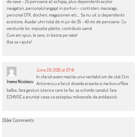
de nave – 25 persoane x2 echipaj, plus dependentii acelor
navigatori, personalul angajat in porturi – controleri, macaragii,
personal CFR, docheri, magazioneri etc… Sa nu uit si dependentii
acestora. Asadar uhn total de in jur de 35 – 40 mii de persoane. Cu
veniturile lor, impozite platite, contributii samd.
Cum am spus, la sare, in bezna pe viata!
Asa sa-i ajute!
June 29, 2012 at 07:41
In sfarsit avem reactia unui veritabil om de stat.Crin
Ireene Nicolescu
Antonescu a facut dovada aceasta si ma bucur!Fara
balbe, fara gesturi isterice care te fac sa schimbi canalul, fara
ECHIVOC a anuntat ceea ce asteptau milioanele de antibasisti.
COMMENT
Older Comments
NAVIGATION