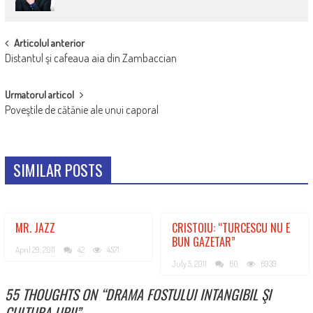
POST
Articolul anterior
Distantul şi cafeaua aia din Zambaccian
NAVIGATION
Urmatorul articol
Poveştile de cătănie ale unui caporal
SIMILAR POSTS
MR. JAZZ
CRISTOIU: “TURCESCU NU E
BUN GAZETAR”
April 29, 2011
42
4571
July 5, 2011
60
6939
55 THOUGHTS ON “
DRAMA FOSTULUI INTANGIBIL ŞI
CULTURA URII
”