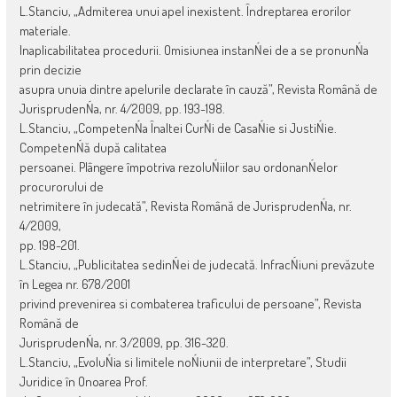
L.Stanciu, „Admiterea unui apel inexistent. Îndreptarea erorilor
materiale.
Inaplicabilitatea procedurii. Omisiunea instanŃei de a se pronunŃa
prin decizie
asupra unuia dintre apelurile declarate în cauză”, Revista Română de
JurisprudenŃa, nr. 4/2009, pp. 193-198.
L.Stanciu, „CompetenŃa Înaltei CurŃi de CasaŃie si JustiŃie.
CompetenŃă după calitatea
persoanei. Plângere împotriva rezoluŃiilor sau ordonanŃelor
procurorului de
netrimitere în judecată”, Revista Română de JurisprudenŃa, nr.
4/2009,
pp. 198-201.
L.Stanciu, „Publicitatea sedinŃei de judecată. InfracŃiuni prevăzute
în Legea nr. 678/2001
privind prevenirea si combaterea traficului de persoane”, Revista
Română de
JurisprudenŃa, nr. 3/2009, pp. 316-320.
L.Stanciu, „EvoluŃia si limitele noŃiunii de interpretare”, Studii
Juridice în Onoarea Prof.