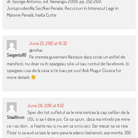
dr. George Antoniu, ed. Hamangiu 2009, pp. 252-269.
JurisprudenŃa SecŃiei Penale, Recursuri în Interesul Legii în
Materie Penală, Inalta Curte
June 25, 2012 at 16:32
@mihai:
Sergentul10
Pe vremea guvernarii Nastase daca scriai un astfel de
manifest, nu doar ca iti spargeau site-ul sau contul de facebook, iti
spargeau usa de la casa si te luau pe sus! Ask Mugur Ciuvica for
more details
June 28, 2012 at 11:52
Sper din tot sufletul sa le vina mintea la cap sefilor de la
Stealthrun
USL si sa-l deie jos. Ce sa spun…daca ma intrebi pe mine
ce i-as dori….e foarte rau si nu am sa scriu aici. Dar macar sa se reia
‘Flota’ si sa aud ca taie la sare pana la adanci batraneti, asa merita. 350