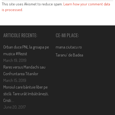
This site uses Akismet to reduce spam.
Learn how your comment data
is processed
.
ARTICOLE RECENTE:
CE-MI PLACE:
Orban duce PNL la groapa pe
mana.ciutacu.ro
muzica #Rezist
Taranu’ de Badea
March 19, 2019
Rares versus Mandachi sau
Confruntarea Titanilor
March 15, 2019
Moroiul care bântuie liber pe
sticlă. Tare urât îmbătrânești,
Cristi….
June 20, 2017