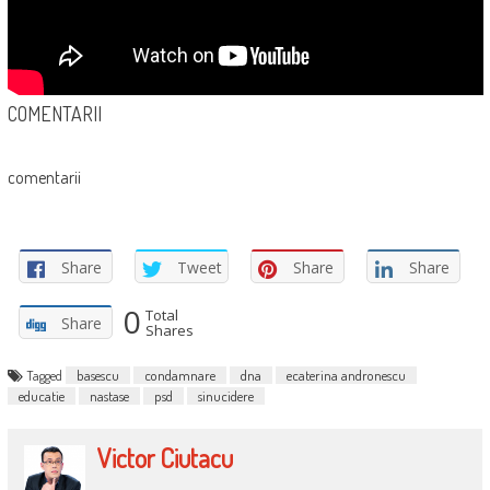
COMENTARII
comentarii
Share
Tweet
Share
Share
0
Total
Share
Shares
Tagged
basescu
condamnare
dna
ecaterina andronescu
educatie
nastase
psd
sinucidere
Victor Ciutacu