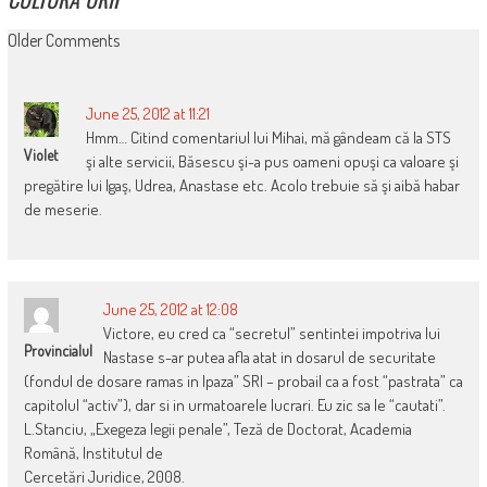
COMMENT
Older Comments
NAVIGATION
June 25, 2012 at 11:21
Hmm… Citind comentariul lui Mihai, mă gândeam că la STS
Violet
şi alte servicii, Băsescu şi-a pus oameni opuşi ca valoare şi
pregătire lui Igaş, Udrea, Anastase etc. Acolo trebuie să şi aibă habar
de meserie.
June 25, 2012 at 12:08
Victore, eu cred ca “secretul” sentintei impotriva lui
Provincialul
Nastase s-ar putea afla atat in dosarul de securitate
(fondul de dosare ramas in |paza” SRI – probail ca a fost “pastrata” ca
capitolul “activ”), dar si in urmatoarele lucrari. Eu zic sa le “cautati”.
L.Stanciu, „Exegeza legii penale”, Teză de Doctorat, Academia
Română, Institutul de
Cercetări Juridice, 2008.