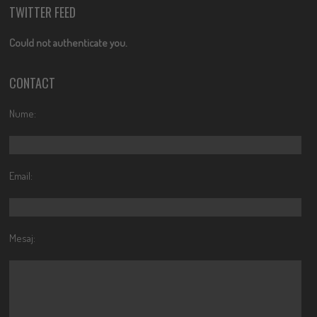
TWITTER FEED
Could not authenticate you.
CONTACT
Nume:
Email:
Mesaj: