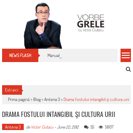
Skip
to
content
Manualul micului cititor de facturi: nu plăti nimic 
NEWS FLASH
Esti aici:
Prima pagină >
Blog
>
Antena 3
>
Drama fostului intangibil şi cultura urii
DRAMA FOSTULUI INTANGIBIL ŞI CULTURA URII
Antena 3
55
5807
de
Victor Ciutacu
-
June 22, 2012