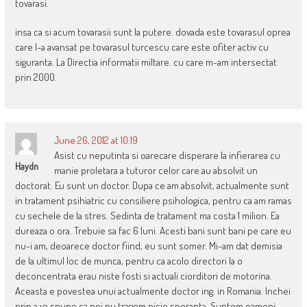
tovarasi.
insa ca si acum tovarasii sunt la putere. dovada este tovarasul oprea
care l-a avansat pe tovarasul turcescu care este ofiter activ cu
siguranta. La Directia informatii miltare. cu care m-am intersectat
prin 2000.
June 26, 2012 at 10:19
Asist cu neputinta si oarecare disperare la infierarea cu
Haydn
manie proletara a tuturor celor care au absolvit un
doctorat. Eu sunt un doctor. Dupa ce am absolvit, actualmente sunt
in tratament psihiatric cu consiliere psihologica, pentru ca am ramas
cu sechele de la stres. Sedinta de tratament ma costa 1 milion. Ea
dureaza o ora. Trebuie sa fac 6 luni. Acesti bani sunt bani pe care eu
nu-i am, deoarece doctor fiind, eu sunt somer. Mi-am dat demisia
de la ultimul loc de munca, pentru ca acolo directori la o
deconcentrata erau niste fosti si actuali ciorditori de motorina.
Aceasta e povestea unui actualmente doctor ing. in Romania. Inchei
prin a va spune ca noi nu tragem nicio speranta. Suntem oameni