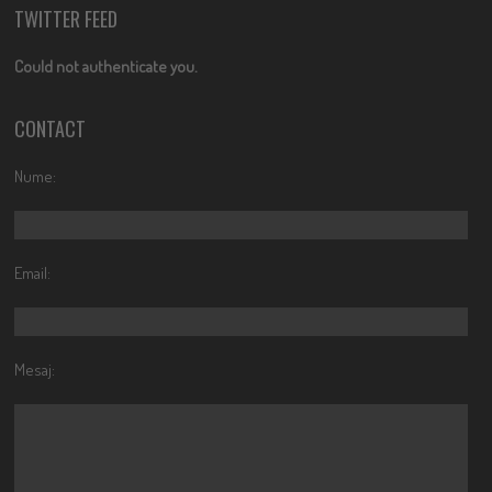
TWITTER FEED
Could not authenticate you.
CONTACT
Nume:
Email:
Mesaj: