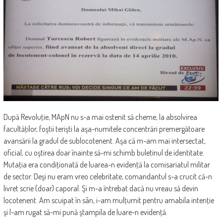
După Revoluţie, MApN nu s-a mai ostenit să cheme, la absolvirea
facultăţilor, foştii terişti la aşa-numitele concentrări premergătoare
avansării la gradul de sublocotenent. Aşa că m-am mai intersectat,
oficial, cu oştirea doar înainte să-mi schimb buletinul de identitate.
Mutaţia era condiţionată de luarea-n evidenţă la comisariatul militar
de sector. Deşi nu eram vreo celebritate, comandantul s-a crucit că-n
livret scrie (doar) caporal. Şi m-a întrebat dacă nu vreau să devin
locotenent. Am scuipat în sân, i-am mulţumit pentru amabila intenţie
şi l-am rugat să-mi pună ştampila de luare-n evidenţă.