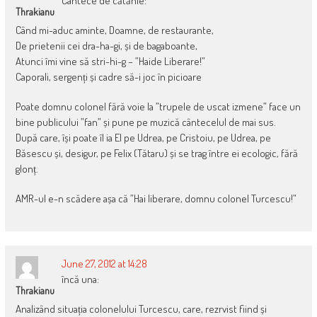
Cântece de cătănie:
Thrakianu
Când mi-aduc aminte, Doamne, de restaurante,
De prietenii cei dra-ha-gi, și de bagaboante,
Atunci îmi vine să stri-hi-g – ”Haide Liberare!”
Caporali, sergenți și cadre să-i joc în picioare
Poate domnu colonel fără voie la ”trupele de uscat izmene” face un
bine publicului ”fan” și pune pe muzică cântecelul de mai sus.
După care, își poate îl ia El pe Udrea, pe Cristoiu, pe Udrea, pe
Băsescu și, desigur, pe Felix (Tătaru) și se trag între ei ecologic, fără
glonț.
AMR-ul e-n scădere așa că ”Hai liberare, domnu colonel Turcescu!”
June 27, 2012 at 14:28
încă una:
Thrakianu
Analizând situația colonelului Turcescu, care, rezrvist fiind și