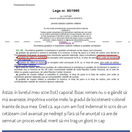
Astăzi, în livretul meu scrie (tot) caporal. Bizar, nimeni nu s-a gândit să
mă avanseze, împotriva voinţei mele, la gradul de locotenent-colonel
înainte de ziua mea. Cred că, aşa cum am fost îndemnat în scris de un
cetăţeam civil avansat pe nedrept şi fără să fie anunţat că are de
semnat un proces verbal, merit să-mi trag un glonţ în cap.