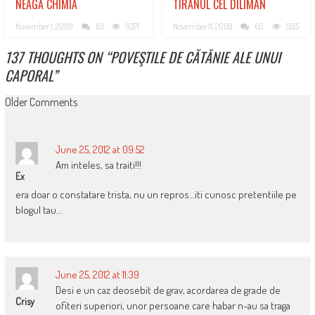
NEAGĂ CHIMIA
TIRANUL CEL DILIMAN
November 1, 2009
63
9371
November 11, 2008
60
5515
137 THOUGHTS ON “
POVEŞTILE DE CĂTĂNIE ALE UNUI
CAPORAL
”
COMMENT
Older Comments
NAVIGATION
June 25, 2012 at 09:52
Am inteles, sa traiti!!!
Ex
era doar o constatare trista, nu un repros…iti cunosc pretentiile pe
blogul tau…
June 25, 2012 at 11:39
Desi e un caz deosebit de grav, acordarea de grade de
Crisy
ofiteri superiori, unor persoane care habar n-au sa traga