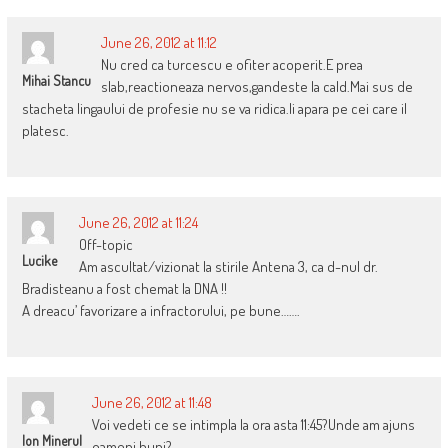
June 26, 2012 at 11:12
Nu cred ca turcescu e ofiter acoperit.E prea
Mihai Stancu
slab,reactioneaza nervos,gandeste la cald.Mai sus de
stacheta lingaului de profesie nu se va ridica.Ii apara pe cei care il
platesc.
June 26, 2012 at 11:24
Off-topic
Lucike
Am ascultat/vizionat la stirile Antena 3, ca d-nul dr.
Bradisteanu a fost chemat la DNA !!
A dreacu’ favorizare a infractorului, pe bune…….
June 26, 2012 at 11:48
Voi vedeti ce se intimpla la ora asta 11:45?Unde am ajuns
Ion Minerul
oameni buni?