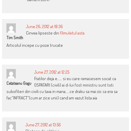
June 26, 2012 at 18:36
Cinvea lipseste din
filmuletul asta
Tim Smith
Articolul incepe cu poze trucate
June 27, 2012 at 12:25
Fratilor deja e…… si eu care ramasesem socat ca
Cetateanu Gogu
OSPATARI (civili) ai d-lui fost ministru sunt toti
subofiteri din civili cu tava in mana…..ce draku sa mai zic ca era sa
fac”INFRACT”(cum ar zice unii) cand am vazut lista aia
June 27, 2012 at 13:56