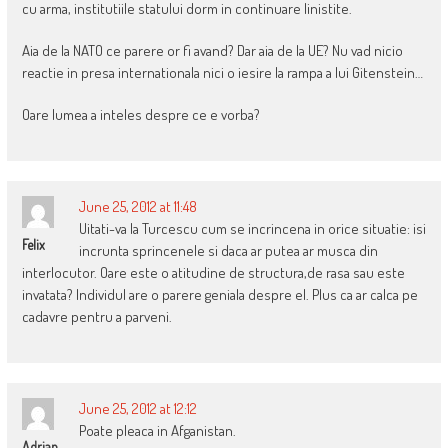
cu arma, institutiile statului dorm in continuare linistite.
Aia de la NATO ce parere or fi avand? Dar aia de la UE? Nu vad nicio
reactie in presa internationala nici o iesire la rampa a lui Gitenstein…
Oare lumea a inteles despre ce e vorba?
June 25, 2012 at 11:48
Uitati-va la Turcescu cum se incrincena in orice situatie: isi
Felix
incrunta sprincenele si daca ar putea ar musca din
interlocutor. Oare este o atitudine de structura,de rasa sau este
invatata? Individul are o parere geniala despre el. Plus ca ar calca pe
cadavre pentru a parveni.
June 25, 2012 at 12:12
Poate pleaca in Afganistan.
Adrian