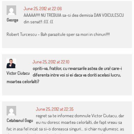
June 25, 2012 at 22:06
AAAAA!!!!! NU TREBUIA sa-si dea demisia DAN VOICULESCU
George
din senat!! :((( :((
Robert Turcescu – Bah parazitule sper sa mori in chinuri!!!!
June 25, 2012 at 22:10
opriti-va, fratilor, cu revarsarile astea de ura! care-i
Victor Ciutacu
diferenta intre voi si ei daca va doriti acelasi lucru,
moartea celorlalti?
June 25, 2012 at 22:35
regret sa te informez domnule Victor Ciutacu, dar
Cetateanul Gogu
eu nu doresc moartea celorlalti, de fapt vreau sa
fac in asa fel incat sa si-o doreasca singuri… si chiar nu glumesc. as