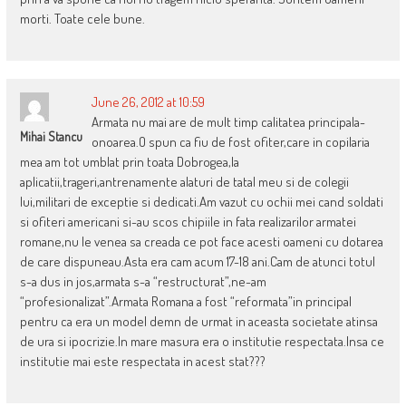
morti. Toate cele bune.
June 26, 2012 at 10:59
Armata nu mai are de mult timp calitatea principala-
Mihai Stancu
onoarea.O spun ca fiu de fost ofiter,care in copilaria
mea am tot umblat prin toata Dobrogea,la
aplicatii,trageri,antrenamente alaturi de tatal meu si de colegii
lui,militari de exceptie si dedicati.Am vazut cu ochii mei cand soldati
si ofiteri americani si-au scos chipiile in fata realizarilor armatei
romane,nu le venea sa creada ce pot face acesti oameni cu dotarea
de care dispuneau.Asta era cam acum 17-18 ani.Cam de atunci totul
s-a dus in jos,armata s-a “restructurat”,ne-am
“profesionalizat”.Armata Romana a fost “reformata”in principal
pentru ca era un model demn de urmat in aceasta societate atinsa
de ura si ipocrizie.In mare masura era o institutie respectata.Insa ce
institutie mai este respectata in acest stat???