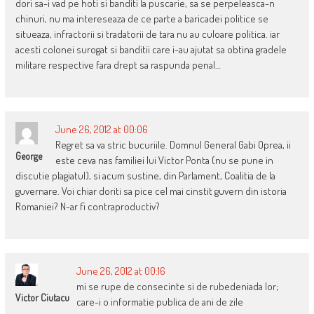
dori sa-i vad pe hoti si banditi la puscarie, sa se perpeleasca-n
chinuri, nu ma intereseaza de ce parte a baricadei politice se
situeaza, infractorii si tradatorii de tara nu au culoare politica. iar
acesti colonei surogat si banditii care i-au ajutat sa obtina gradele
militare respective fara drept sa raspunda penal…
June 26, 2012 at 00:06
Regret sa va stric bucuriile. Domnul General Gabi Oprea, ii
George
este ceva nas familiei lui Victor Ponta (nu se pune in
discutie plagiatul), si acum sustine, din Parlament, Coalitia de la
guvernare. Voi chiar doriti sa pice cel mai cinstit guvern din istoria
Romaniei? N-ar fi contraproductiv?
June 26, 2012 at 00:16
mi se rupe de consecinte si de rubedeniada lor;
Victor Ciutacu
care-i o informatie publica de ani de zile