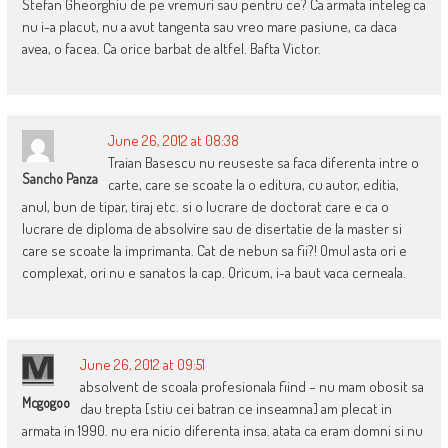
Stefan Gheorghiu de pe vremuri sau pentru ce? Ca armata inteleg ca
nu i-a placut, nu a avut tangenta sau vreo mare pasiune, ca daca
avea, o facea. Ca orice barbat de altfel. Bafta Victor.
June 26, 2012 at 08:38
Traian Basescu nu reuseste sa faca diferenta intre o
Sancho Panza
carte, care se scoate la o editura, cu autor, editia,
anul, bun de tipar, tiraj etc. si o lucrare de doctorat care e ca o
lucrare de diploma de absolvire sau de disertatie de la master si
care se scoate la imprimanta. Cat de nebun sa fii?! Omul asta ori e
complexat, ori nu e sanatos la cap. Oricum, i-a baut vaca cerneala.
June 26, 2012 at 09:51
absolvent de scoala profesionala fiind – nu mam obosit sa
Mcgogoo
dau trepta [stiu cei batran ce inseamna] am plecat in
armata in 1990. nu era nicio diferenta insa. atata ca eram domni si nu