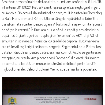
Am făcut armata înainte de facultate, nu mi-am amânat-o. 9 luni, TR,
infanterie, UM 01027, Piatra Neamţ, ieşirea spre Săvineşti, gard în gard
cu Avicola. Obiectivul ăla industrial pe care, mult înaintea lui Cherecheş
la Baia Mare, primarul Rotaru (ăla cu sângele-n păsărică al Udrei) l-a
transformat în cartier pentru ţigani. A fost nasol la aşa-numita “şcoală
de ofiţeri în rezervă”. În fine, am dus-o până la capăt şi am absolvit-o,
după nesfârşite trageri de noapte şi un “examen” cu AKM-ul şi AG-ul
simultan în spinare pe Pietricica, cu gradul de caporal. Cutuma vremii
era că (mai) toţi teriştii se liberau sergenţi. Regimentul de la Piatra, fost
batalion disciplinar pentru cadre, era mai cu moţ. Acolo sergenţii erau
excepţiile, nu regula. Am plecat acasă (aproape) din arest. Nu înainte
de a muta, la lopată, un munte de pământ pietrificat peste iarnă în
mijlocul unei alei. Celebrul colonel Mierlici ştie ce mai bine povestea.