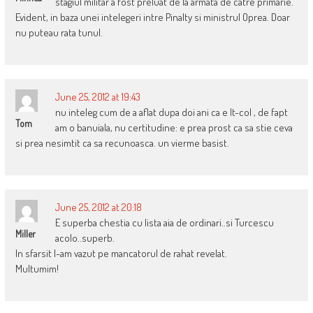
stagiul militar a fost preluat de la armata de catre primarie.
Evident, in baza unei intelegeri intre Pinalty si ministrul Oprea. Doar
nu puteau rata tunul.
June 25, 2012 at 19:43
nu inteleg cum de a aflat dupa doi ani ca e lt-col , de fapt
Tom
am o banuiala, nu certitudine: e prea prost ca sa stie ceva
si prea nesimtit ca sa recunoasca. un vierme basist.
June 25, 2012 at 20:18
E superba chestia cu lista aia de ordinari..si Turcescu
Miller
acolo..superb.
In sfarsit l-am vazut pe mancatorul de rahat revelat.
Multumim!