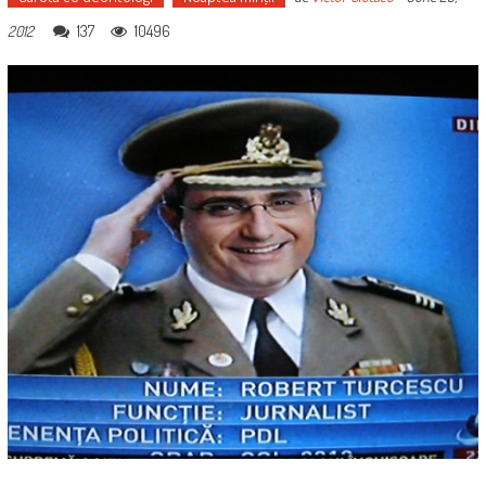
137
10496
2012