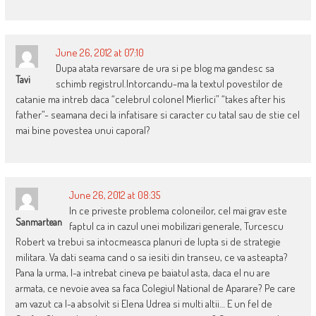
June 26, 2012 at 07:10
Dupa atata revarsare de ura si pe blog ma gandesc sa
Tavi
schimb registrul.Intorcandu-ma la textul povestilor de
catanie ma intreb daca “celebrul colonel Mierlici” “takes after his
father”- seamana deci la infatisare si caracter cu tatal sau de stie cel
mai bine povestea unui caporal?
June 26, 2012 at 08:35
In ce priveste problema coloneilor, cel mai grav este
Sanmartean
faptul ca in cazul unei mobilizari generale, Turcescu
Robert va trebui sa intocmeasca planuri de lupta si de strategie
militara. Va dati seama cand o sa iesiti din transeu, ce va asteapta?
Pana la urma, l-a intrebat cineva pe baiatul asta, daca el nu are
armata, ce nevoie avea sa faca Colegiul National de Aparare? Pe care
am vazut ca l-a absolvit si Elena Udrea si multi altii… E un fel de