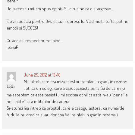
IoanaP
De turcescu mi-am spus opinia.Mi-e rusine ca e si argesan…
E o zi speciala pentru Dvs. astazi:ii doresc lui Vlad multa bafta ,putine
emotii si SUCCES!
Cu acelasi respect,numai bine,
IoanaP
June 25, 2012 at 13:48
Ma intreb care era miza acestor inaintari in grad , in rezerva
Lotzi
, pt. ca un coleg , care a vazut aceasta tema (si de care nu
ma asteptam ca este basist) , imi scotea ochii ca astia n-au “pensiile
nesimtite” ca a militarilor de cariera.
Si-atunci ma intreb ca prostul , care e castigul astora , ca numai de
fudulie nu cred ca si-au dorit sa fie inaintati in grad in rezerva ?