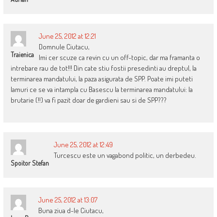
June 25, 2012 at 12:21
Domnule Ciutacu,
Traienica
Imi cer scuze ca revin cu un off-topic, dar ma framanta o
intrebare rau de tot!!! Din cate stiu fostii presedinti au dreptul, la
terminarea mandatului, la paza asigurata de SPP. Poate imi puteti
lamuri ce se va intampla cu Basescu la terminarea mandatului: la
brutarie (!!) va fi pazit doar de gardieni sau si de SPP???
June 25, 2012 at 12:49
Turcescu este un vagabond politic, un derbedeu.
Spoitor Stefan
June 25, 2012 at 13:07
Buna ziua d-le Ciutacu,