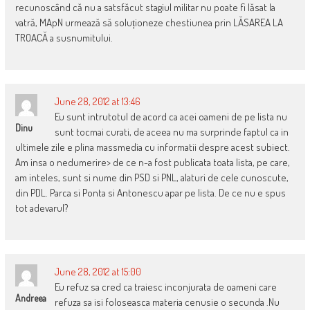
recunoscând că nu a satsfăcut stagiul militar nu poate fi lăsat la
vatră, MApN urmează să soluționeze chestiunea prin LĂSAREA LA
TROACĂ a susnumitului.
June 28, 2012 at 13:46
Eu sunt intrutotul de acord ca acei oameni de pe lista nu
Dinu
sunt tocmai curati, de aceea nu ma surprinde faptul ca in
ultimele zile e plina massmedia cu informatii despre acest subiect.
Am insa o nedumerire> de ce n-a fost publicata toata lista, pe care,
am inteles, sunt si nume din PSD si PNL, alaturi de cele cunoscute,
din PDL. Parca si Ponta si Antonescu apar pe lista. De ce nu e spus
tot adevarul?
June 28, 2012 at 15:00
Eu refuz sa cred ca traiesc inconjurata de oameni care
Andreea
refuza sa isi foloseasca materia cenusie o secunda .Nu