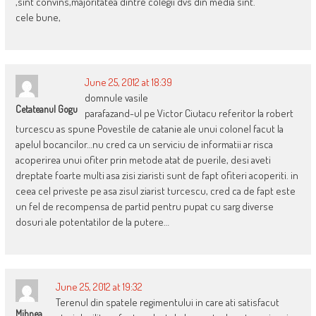
,sint convins,majoritatea dintre colegii dvs din media sint.
cele bune,
June 25, 2012 at 18:39
domnule vasile
Cetateanul Gogu
parafazand-ul pe Victor Ciutacu referitor la robert
turcescu as spune Povestile de catanie ale unui colonel facut la
apelul bocancilor…nu cred ca un serviciu de informatii ar risca
acoperirea unui ofiter prin metode atat de puerile, desi aveti
dreptate foarte multi asa zisi ziaristi sunt de fapt ofiteri acoperiti. in
ceea cel priveste pe asa zisul ziarist turcescu, cred ca de fapt este
un fel de recompensa de partid pentru pupat cu sarg diverse
dosuri ale potentatilor de la putere…
June 25, 2012 at 19:32
Terenul din spatele regimentului in care ati satisfacut
Mihnea