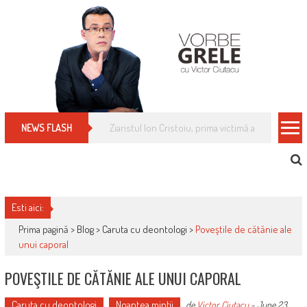
Skip
to
content
Cum îți schimbi, rapid, gratuit și eficient, furniz
NEWS FLASH
Esti aici:
Prima pagină >
Blog
>
Caruta cu deontologi
>
Poveştile de cătănie ale
unui caporal
POVEŞTILE DE CĂTĂNIE ALE UNUI CAPORAL
Caruta cu deontologi
Noaptea minţii
de
Victor Ciutacu
-
June 23,