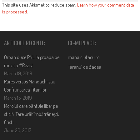
This site uses Akismet to reduce spam.
Learn how your comment data
is processed
.
ARTICOLE RECENTE:
CE-MI PLACE:
Orban duce PNL la groapa pe
mana.ciutacu.ro
muzica #Rezist
Taranu’ de Badea
March 19, 2019
Rares versus Mandachi sau
Confruntarea Titanilor
March 15, 2019
Moroiul care bântuie liber pe
sticlă. Tare urât îmbătrânești,
Cristi….
June 20, 2017