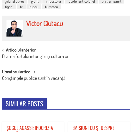
gabriel oprea
glont
impostura
locotenent colonel
piatra neamt
tigani
tr
tupeu
turcescu
Victor Ciutacu
POST
Articolul anterior
Drama fostului intangibil şi cultura urii
NAVIGATION
Urmatorul articol
Conştiinţele publice sunt în vacanţă
SIMILAR POSTS
ȘOCUL AGASSI: IPOCRIZIA
EMISIUNI CU ŞI DESPRE