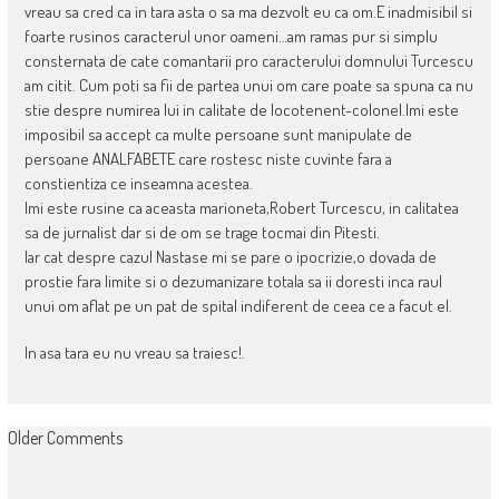
vreau sa cred ca in tara asta o sa ma dezvolt eu ca om.E inadmisibil si
foarte rusinos caracterul unor oameni…am ramas pur si simplu
consternata de cate comantarii pro caracterului domnului Turcescu
am citit. Cum poti sa fii de partea unui om care poate sa spuna ca nu
stie despre numirea lui in calitate de locotenent-colonel.Imi este
imposibil sa accept ca multe persoane sunt manipulate de
persoane ANALFABETE care rostesc niste cuvinte fara a
constientiza ce inseamna acestea.
Imi este rusine ca aceasta marioneta,Robert Turcescu, in calitatea
sa de jurnalist dar si de om se trage tocmai din Pitesti.
Iar cat despre cazul Nastase mi se pare o ipocrizie,o dovada de
prostie fara limite si o dezumanizare totala sa ii doresti inca raul
unui om aflat pe un pat de spital indiferent de ceea ce a facut el.
In asa tara eu nu vreau sa traiesc!.
COMMENT
Older Comments
NAVIGATION