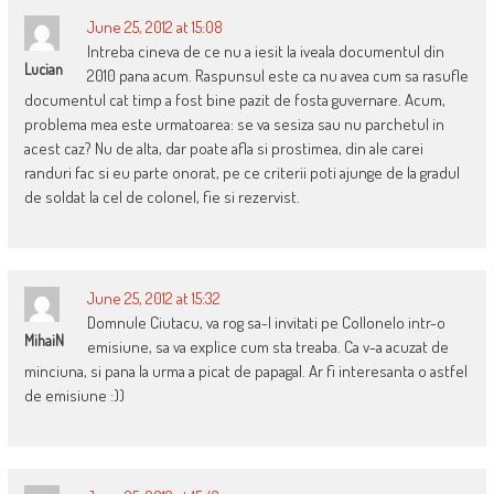
June 25, 2012 at 15:08
Intreba cineva de ce nu a iesit la iveala documentul din
Lucian
2010 pana acum. Raspunsul este ca nu avea cum sa rasufle
documentul cat timp a fost bine pazit de fosta guvernare. Acum,
problema mea este urmatoarea: se va sesiza sau nu parchetul in
acest caz? Nu de alta, dar poate afla si prostimea, din ale carei
randuri fac si eu parte onorat, pe ce criterii poti ajunge de la gradul
de soldat la cel de colonel, fie si rezervist.
June 25, 2012 at 15:32
Domnule Ciutacu, va rog sa-l invitati pe Collonelo intr-o
MihaiN
emisiune, sa va explice cum sta treaba. Ca v-a acuzat de
minciuna, si pana la urma a picat de papagal. Ar fi interesanta o astfel
de emisiune :))