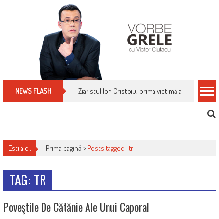
Skip
to
content
Ziaristul Ion Cristoiu, prima victimă a noi cenzuri 
NEWS FLASH
Esti aici:
Prima pagină >
Posts tagged "tr"
TAG: TR
Poveştile De Cătănie Ale Unui Caporal