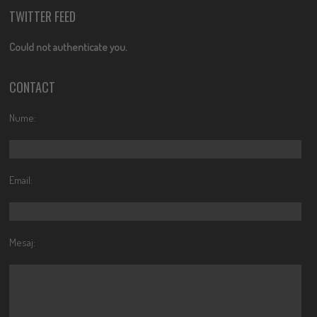
TWITTER FEED
Could not authenticate you.
CONTACT
Nume:
Email:
Mesaj: