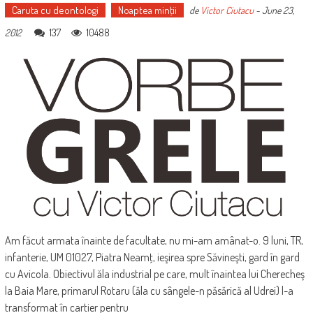
Caruta cu deontologi
Noaptea minţii
de
Victor Ciutacu
-
June 23,
137
10488
2012
Am făcut armata înainte de facultate, nu mi-am amânat-o. 9 luni, TR,
infanterie, UM 01027, Piatra Neamţ, ieşirea spre Săvineşti, gard în gard
cu Avicola. Obiectivul ăla industrial pe care, mult înaintea lui Cherecheş
la Baia Mare, primarul Rotaru (ăla cu sângele-n păsărică al Udrei) l-a
transformat în cartier pentru