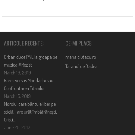
ARTICOLE RECENTE:
CE-MI PLACE:
Orban duce PNL la groapa pe
mana.ciutacu.ro
muzica #Rezist
Taranu’ de Badea
March 19, 2019
Rares versus Mandachi sau
Confruntarea Titanilor
March 15, 2019
Moroiul care bântuie liber pe
sticlă. Tare urât îmbătrânești,
Cristi….
June 20, 2017