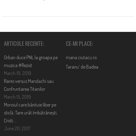
ARTICOLE RECENTE:
CE-MI PLACE:
Orban duce PNL la groapa pe
mana.ciutacu.ro
muzica #Rezist
Taranu’ de Badea
March 19, 2019
Rares versus Mandachi sau
Confruntarea Titanilor
March 15, 2019
Moroiul care bântuie liber pe
sticlă. Tare urât îmbătrânești,
Cristi….
June 20, 2017