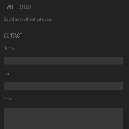
TWITTER FEED
Could not authenticate you.
CONTACT
Nume:
Email:
Mesaj: