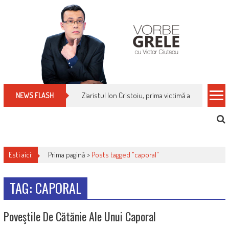
Skip
to
content
Ziaristul Ion Cristoiu, prima victimă a noi cenzuri 
NEWS FLASH
Esti aici:
Prima pagină >
Posts tagged "caporal"
TAG: CAPORAL
Poveştile De Cătănie Ale Unui Caporal