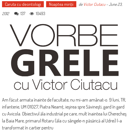
Caruta cu deontologi
Noaptea minţii
de
Victor Ciutacu
-
June 23,
137
10493
2012
Am făcut armata înainte de facultate, nu mi-am amânat-o. 9 luni, TR,
infanterie, UM 01027, Piatra Neamţ, ieşirea spre Săvineşti, gard în gard
cu Avicola. Obiectivul ăla industrial pe care, mult înaintea lui Cherecheş
la Baia Mare, primarul Rotaru (ăla cu sângele-n păsărică al Udrei) l-a
transformat în cartier pentru