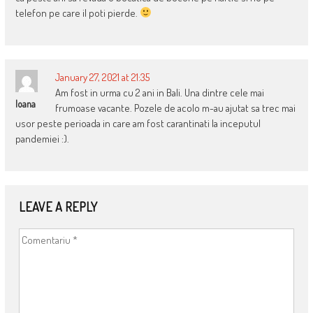
telefon pe care il poti pierde.
January 27, 2021 at 21:35
Am fost in urma cu 2 ani in Bali. Una dintre cele mai
Ioana
frumoase vacante. Pozele de acolo m-au ajutat sa trec mai
usor peste perioada in care am fost carantinati la inceputul
pandemiei :).
LEAVE A REPLY