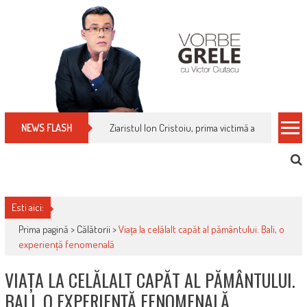
Skip
to
content
Ziaristul Ion Cristoiu, prima victimă a noi cenzuri 
NEWS FLASH
Esti aici:
Prima pagină >
Călătorii
>
Viața la celălalt capăt al pământului. Bali, o
experiență fenomenală
VIAȚA LA CELĂLALT CAPĂT AL PĂMÂNTULUI.
BALI, O EXPERIENȚĂ FENOMENALĂ