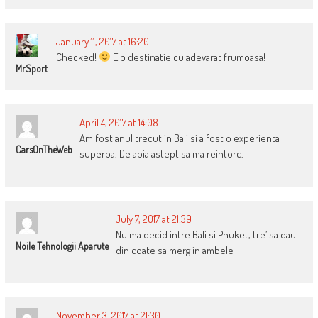
January 11, 2017 at 16:20
Checked!
E o destinatie cu adevarat frumoasa!
MrSport
April 4, 2017 at 14:08
Am fost anul trecut in Bali si a fost o experienta
CarsOnTheWeb
superba. De abia astept sa ma reintorc.
July 7, 2017 at 21:39
Nu ma decid intre Bali si Phuket, tre’ sa dau
Noile Tehnologii Aparute
din coate sa merg in ambele
November 3, 2017 at 21:30