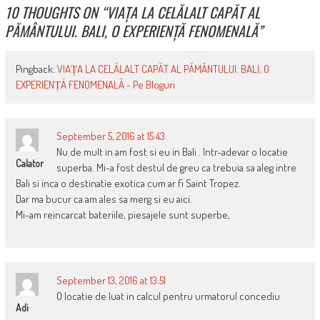
10 THOUGHTS ON “
VIAȚA LA CELĂLALT CAPĂT AL
PĂMÂNTULUI. BALI, O EXPERIENȚĂ FENOMENALĂ
”
Pingback:
VIAȚA LA CELĂLALT CAPĂT AL PĂMÂNTULUI. BALI, O
EXPERIENȚĂ FENOMENALĂ - Pe Bloguri
September 5, 2016 at 15:43
Nu de mult in am fost si eu in Bali . Intr-adevar o locatie
Calator
superba. Mi-a fost destul de greu ca trebuia sa aleg intre
Bali si inca o destinatie exotica cum ar fi Saint Tropez.
Dar ma bucur ca am ales sa merg si eu aici.
Mi-am reincarcat bateriile, piesajele sunt superbe,
September 13, 2016 at 13:51
O locatie de luat in calcul pentru urmatorul concediu
Adi