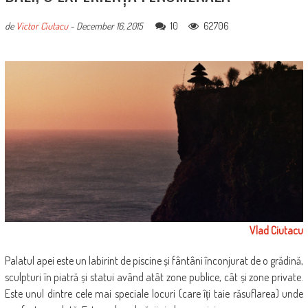
10
62706
de
Victor Ciutacu
-
December 16, 2015
Vlad Ciutacu
Palatul apei este un labirint de piscine și fântâni înconjurat de o grădină,
sculpturi în piatră și statui având atât zone publice, cât și zone private.
Este unul dintre cele mai speciale locuri (care îți taie răsuflarea) unde