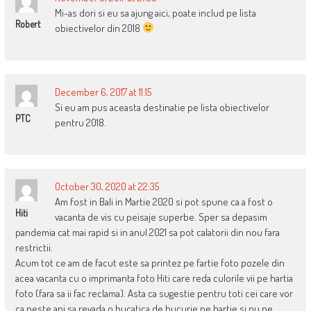
Mi-as dori si eu sa ajung aici, poate includ pe lista
Robert
obiectivelor din 2018
December 6, 2017 at 11:15
Si eu am pus aceasta destinatie pe lista obiectivelor
PTC
pentru 2018.
October 30, 2020 at 22:35
Am fost in Bali in Martie 2020 si pot spune ca a fost o
Hiti
vacanta de vis cu peisaje superbe. Sper sa depasim
pandemia cat mai rapid si in anul 2021 sa pot calatorii din nou fara
restrictii.
Acum tot ce am de facut este sa printez pe fartie foto pozele din
acea vacanta cu o imprimanta foto Hiti care reda culorile vii pe hartia
foto (fara sa ii fac reclama). Asta ca sugestie pentru toti cei care vor
ca peste ani sa revada o bucatica de bucurie pe hartie si nu pe