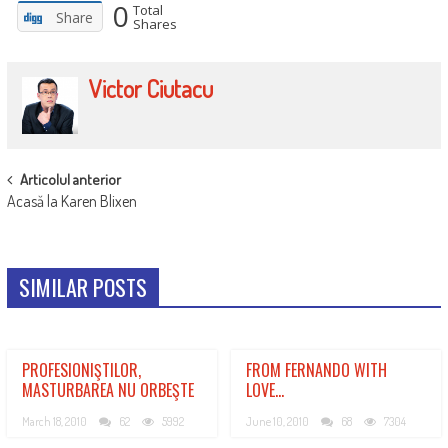
0
Total
Share
Shares
Victor Ciutacu
POST
Articolul anterior
Acasă la Karen Blixen
NAVIGATION
SIMILAR POSTS
PROFESIONIŞTILOR,
FROM FERNANDO WITH
MASTURBAREA NU ORBEŞTE
LOVE…
March 18, 2010
62
5992
June 10, 2010
68
7304