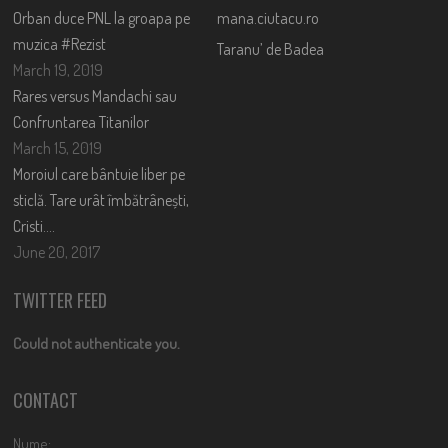
Orban duce PNL la groapa pe
mana.ciutacu.ro
muzica #Rezist
Taranu’ de Badea
March 19, 2019
Rares versus Mandachi sau
Confruntarea Titanilor
March 15, 2019
Moroiul care bântuie liber pe
sticlă. Tare urât îmbătrânești,
Cristi….
June 20, 2017
TWITTER FEED
Could not authenticate you.
CONTACT
Nume: