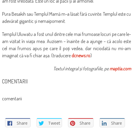
am fost vreodată. Este un loc al păcii și al armoniei.
Pura Besakih sau Templul Mamă m-a lăsat fără cuvinte. Templul este cu
adevărat gigantic și nemaipomenit.
Templul Uluwatu a fost unul dintre cele mai frumoase locuri pe care le-
am vizitat în viața mea. Auzisem – înainte de a ajunge – că acolo este
cel mai frumos apus pe care îl poți vedea, dar niciodată nu mi-am
imaginat că va fi chiar așa. (traducere
dcnews.ro
)
Textul integral și fotografiile, pe
maptia.com
COMENTARII
comentarii
Share
Tweet
Share
Share