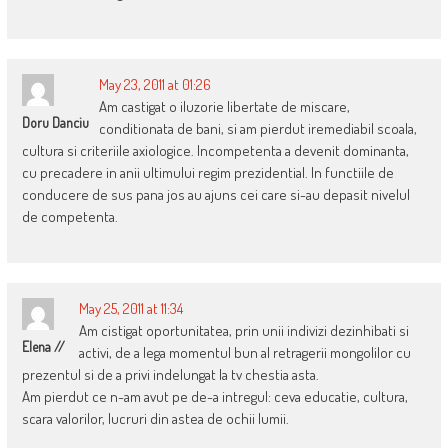
May 23, 2011 at 01:26
Am castigat o iluzorie libertate de miscare,
Doru Danciu
conditionata de bani, si am pierdut iremediabil scoala,
cultura si criteriile axiologice. Incompetenta a devenit dominanta,
cu precadere in anii ultimului regim prezidential. In functiile de
conducere de sus pana jos au ajuns cei care si-au depasit nivelul
de competenta.
May 25, 2011 at 11:34
Am cistigat oportunitatea, prin unii indivizi dezinhibati si
Elena //
activi, de a lega momentul bun al retragerii mongolilor cu
prezentul si de a privi indelungat la tv chestia asta.
Am pierdut ce n-am avut pe de-a intregul: ceva educatie, cultura,
scara valorilor, lucruri din astea de ochii lumii.