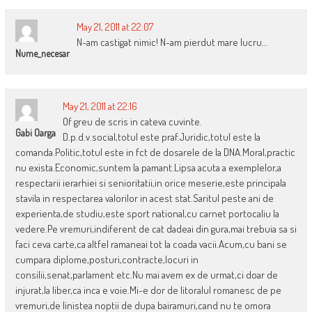
May 21, 2011 at 22:07
N-am castigat nimic! N-am pierdut mare lucru…
Nume_necesar
May 21, 2011 at 22:16
Of greu de scris in cateva cuvinte.
Gabi Oarga
D.p.d.v.social,totul este praf.Juridic,totul este la
comanda.Politic,totul este in fct de dosarele de la DNA.Moral,practic
nu exista.Economic,suntem la pamant.Lipsa acuta a exemplelor,a
respectarii ierarhiei si senioritatii,in orice meserie,este principala
stavila in respectarea valorilor in acest stat.Saritul peste ani de
experienta,de studiu,este sport national,cu carnet portocaliu la
vedere.Pe vremuri,indiferent de cat dadeai din gura,mai trebuia sa si
faci ceva carte,ca altfel ramaneai tot la coada vacii.Acum,cu bani se
cumpara diplome,posturi,contracte,locuri in
consilii,senat,parlament etc.Nu mai avem ex de urmat,ci doar de
injurat,la liber,ca inca e voie.Mi-e dor de litoralul romanesc de pe
vremuri,de linistea noptii de dupa bairamuri,cand nu te omora