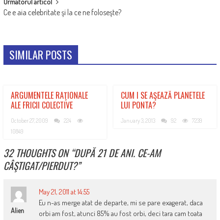
Urmatorul articol
Ce e aia celebritate şi la ce ne foloseşte?
SIMILAR POSTS
ARGUMENTELE RAŢIONALE
CUM I SE AŞEAZĂ PLANETELE
ALE FRICII COLECTIVE
LUI PONTA?
October 27, 2009
224
January 3, 2013
92
7239
10849
32 THOUGHTS ON “
DUPĂ 21 DE ANI. CE-AM
CÂŞTIGAT/PIERDUT?
”
May 21, 2011 at 14:55
Eu n-as merge atat de departe, mi se pare exagerat, daca
Alien
orbi am fost, atunci 85% au fost orbi, deci tara cam toata