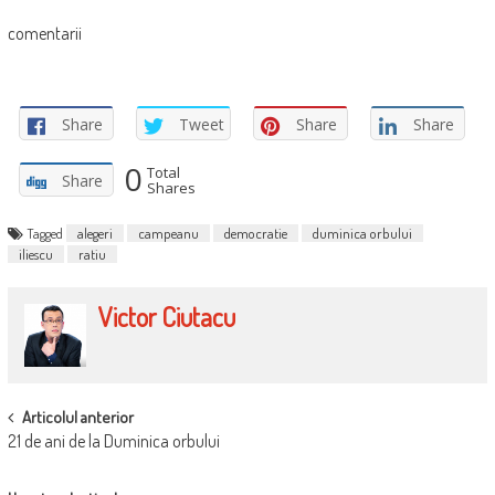
comentarii
Share
Tweet
Share
Share
0
Total
Share
Shares
Tagged
alegeri
campeanu
democratie
duminica orbului
iliescu
ratiu
Victor Ciutacu
POST
Articolul anterior
21 de ani de la Duminica orbului
NAVIGATION