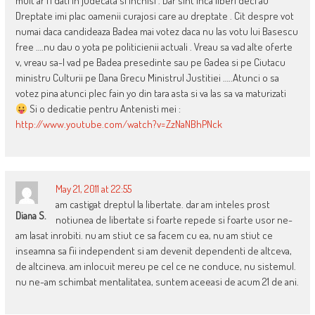
mult ar fi dati in judecata si inchisi . Dar sint inca liberi deci au
Dreptate imi plac oamenii curajosi care au dreptate . Cit despre vot
numai daca candideaza Badea mai votez daca nu las votu lui Basescu
free ….nu dau o yota pe politicienii actuali . Vreau sa vad alte oferte
v, vreau sa-l vad pe Badea presedinte sau pe Gadea si pe Ciutacu
ministru Culturii pe Dana Grecu Ministrul Justitiei …..Atunci o sa
votez pina atunci plec fain yo din tara asta si va las sa va maturizati
Si o dedicatie pentru Antenisti mei :
http://www.youtube.com/watch?v=ZzNaNBhPNck
May 21, 2011 at 22:55
am castigat dreptul la libertate. dar am inteles prost
Diana S.
notiunea de libertate si foarte repede si foarte usor ne-
am lasat inrobiti. nu am stiut ce sa facem cu ea, nu am stiut ce
inseamna sa fii independent si am devenit dependenti de altceva,
de altcineva. am inlocuit mereu pe cel ce ne conduce, nu sistemul.
nu ne-am schimbat mentalitatea, suntem aceeasi de acum 21 de ani.