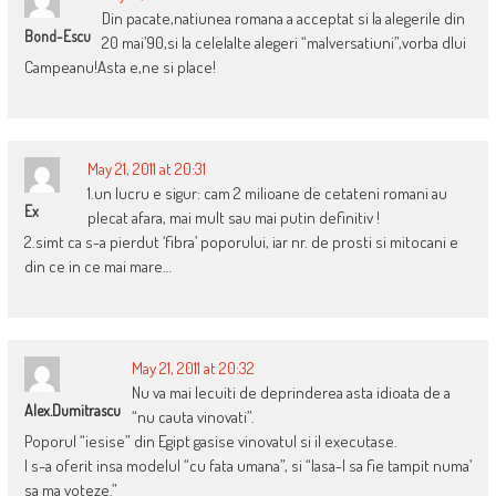
Din pacate,natiunea romana a acceptat si la alegerile din
Bond-Escu
20 mai’90,si la celelalte alegeri “malversatiuni”,vorba dlui
Campeanu!Asta e,ne si place!
May 21, 2011 at 20:31
1.un lucru e sigur: cam 2 milioane de cetateni romani au
Ex
plecat afara, mai mult sau mai putin definitiv !
2.simt ca s-a pierdut ‘fibra’ poporului, iar nr. de prosti si mitocani e
din ce in ce mai mare…
May 21, 2011 at 20:32
Nu va mai lecuiti de deprinderea asta idioata de a
Alex.dumitrascu
“nu cauta vinovati”.
Poporul “iesise” din Egipt gasise vinovatul si il executase.
I s-a oferit insa modelul “cu fata umana”, si “lasa-l sa fie tampit numa’
sa ma voteze.”