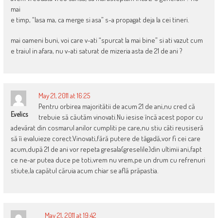
mai
e timp, “lasa ma, ca merge si asa” s-a propagat deja la cei tineri.
mai oameni buni, voi care v-ati “spurcat la mai bine” si ati vazut cum
e traiul in afara, nu v-ati saturat de mizeria asta de 21 de ani ?
May 21, 2011 at 16:25
Pentru orbirea majoritătii de acum 21 de ani,nu cred că
Evelics
trebuie să căutăm vinovati.Nu iesise încă acest popor cu
adevărat din cosmarul anilor cumpliti pe care,nu stiu câti reusiseră
să îi evaluieze corect.Vinovati,fără putere de tăgadă,vor fi cei care
acum,după 21 de ani vor repeta gresala(greselile)din ultimii ani,fapt
ce ne-ar putea duce pe toti,vrem nu vrem,pe un drum cu refrenuri
stiute,la capătul căruia acum chiar se află prăpastia.
May 21, 2011 at 19:42