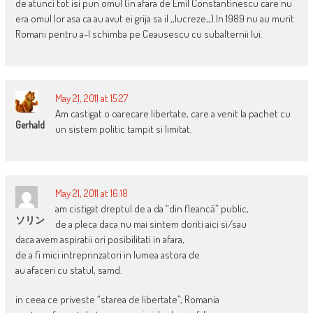
de atunci tot isi pun omul (in afara de Emil Constantinescu care nu
era omul lor asa ca au avut ei grija sa il ,,lucreze,,).In 1989 nu au murit
Romani pentru a-l schimba pe Ceausescu cu subalternii lui.
May 21, 2011 at 15:27
Am castigat o oarecare libertate, care a venit la pachet cu
Gerhald
un sistem politic tampit si limitat.
May 21, 2011 at 16:18
am cistigat dreptul de a da “din fleancă” public,
ソリン
de a pleca daca nu mai sintem doriti aici si/sau
daca avem aspiratii ori posibilitati in afara,
de a fi mici intreprinzatori in lumea astora de
au afaceri cu statul, samd.
in ceea ce priveste “starea de libertate”, Romania