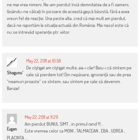
ne mai vrea nimeni. Ne-am pierdut însă demnitatea de a fi oameni,
lăsându-ne călcaţi în picioare de această gaşcă băsistă, fără a avea
vreun fel de reacţie. Una peste alta, cred că mai mult am pierdut,
dacă ne raportăm la situaţia actuală din România. Mai nasol este că
nu se întrevăd speranţe ptr. viitor.
May 22, 2011 at 10:58
De cîştigat am cîştigat multe, aia-i clar! Baiu-i că sîntem pe
Shogunu'
cale să pierdem tot! Din nepăsare, ignoranţă sau de prea
“neamuri proaste” ce sîntem, sau sîntem pe cale să devenim.
Banzai!
May 22, 2011 at 11:29
Am pierdut BUNUL SIMT , in primul rand !!!…
Eugen
Este vremea celor ca MONI , TALMACEAN , EBA , UDREA ,
PLACINTA …