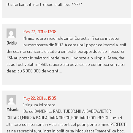
Daca ai bani , iti mai trebuie si altceva ??????
May 22, 2011 at 12:38
Nimic, nu are nicio relevanta. Corect ar fi sa se inceapa
Ovidiu
numaratoarea din 1992. A cere unui popor ce tocmai a iesit
din cea mai crancena dictatura din estul europei dupa ce Iliescul si
FSN au pozat in salvatorii natiei sa nu ii voteze e o utopie. Aaaaa, dar
ca au fost votati in 1992, e, aici e alta poveste ce continuua si in ziua
de azi cu 5.000.000 de votanti….
May 22, 2011 at 15:05
1 singura intrebare :
Mihaela
De ce OAMENI ca RADU TUDOR,MIHAI GADEA,VICTOR
CIUTACU,MIRCEA BADEA,DANA GRECU,BOGDAN TEODORESCU + multi
altii care culmea sunt in viata si sunt cel putin pentru mine PERFECTI
sa ne reprezinte, nu intra in politica sa inlocuiasca “oameni” ca boc,