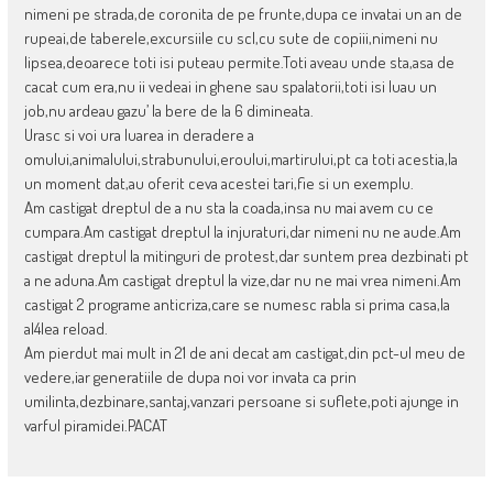
nimeni pe strada,de coronita de pe frunte,dupa ce invatai un an de
rupeai,de taberele,excursiile cu scl,cu sute de copiii,nimeni nu
lipsea,deoarece toti isi puteau permite.Toti aveau unde sta,asa de
cacat cum era,nu ii vedeai in ghene sau spalatorii,toti isi luau un
job,nu ardeau gazu’ la bere de la 6 dimineata.
Urasc si voi ura luarea in deradere a
omului,animalului,strabunului,eroului,martirului,pt ca toti acestia,la
un moment dat,au oferit ceva acestei tari,fie si un exemplu.
Am castigat dreptul de a nu sta la coada,insa nu mai avem cu ce
cumpara.Am castigat dreptul la injuraturi,dar nimeni nu ne aude.Am
castigat dreptul la mitinguri de protest,dar suntem prea dezbinati pt
a ne aduna.Am castigat dreptul la vize,dar nu ne mai vrea nimeni.Am
castigat 2 programe anticriza,care se numesc rabla si prima casa,la
al4lea reload.
Am pierdut mai mult in 21 de ani decat am castigat,din pct-ul meu de
vedere,iar generatiile de dupa noi vor invata ca prin
umilinta,dezbinare,santaj,vanzari persoane si suflete,poti ajunge in
varful piramidei.PACAT