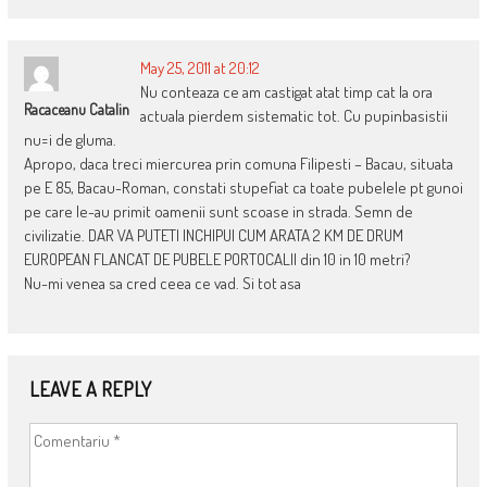
May 25, 2011 at 20:12
Nu conteaza ce am castigat atat timp cat la ora
Racaceanu Catalin
actuala pierdem sistematic tot. Cu pupinbasistii
nu=i de gluma.
Apropo, daca treci miercurea prin comuna Filipesti – Bacau, situata
pe E 85, Bacau-Roman, constati stupefiat ca toate pubelele pt gunoi
pe care le-au primit oamenii sunt scoase in strada. Semn de
civilizatie. DAR VA PUTETI INCHIPUI CUM ARATA 2 KM DE DRUM
EUROPEAN FLANCAT DE PUBELE PORTOCALII din 10 in 10 metri?
Nu-mi venea sa cred ceea ce vad. Si tot asa
LEAVE A REPLY