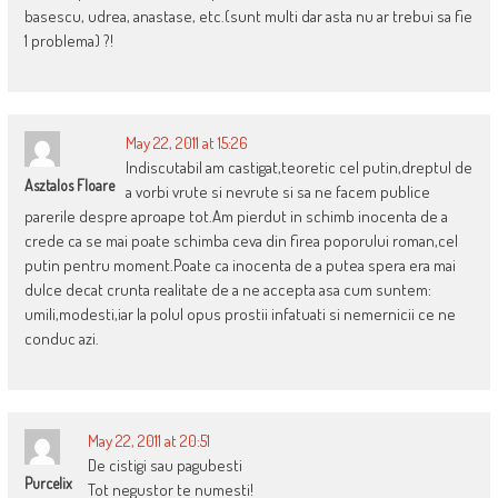
basescu, udrea, anastase, etc.(sunt multi dar asta nu ar trebui sa fie
1 problema) ?!
May 22, 2011 at 15:26
Indiscutabil am castigat,teoretic cel putin,dreptul de
Asztalos Floare
a vorbi vrute si nevrute si sa ne facem publice
parerile despre aproape tot.Am pierdut in schimb inocenta de a
crede ca se mai poate schimba ceva din firea poporului roman,cel
putin pentru moment.Poate ca inocenta de a putea spera era mai
dulce decat crunta realitate de a ne accepta asa cum suntem:
umili,modesti,iar la polul opus prostii infatuati si nemernicii ce ne
conduc azi.
May 22, 2011 at 20:51
De cistigi sau pagubesti
Purcelix
Tot negustor te numesti!