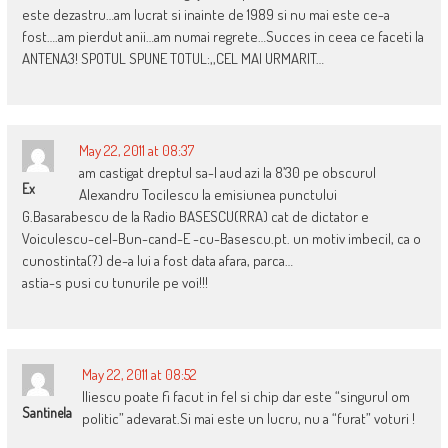
este dezastru…am lucrat si inainte de 1989 si nu mai este ce-a
fost….am pierdut anii…am numai regrete…Succes in ceea ce faceti la
ANTENA3! SPOTUL SPUNE TOTUL:,,CEL MAI URMARIT…
May 22, 2011 at 08:37
am castigat dreptul sa-l aud azi la 8’30 pe obscurul
Ex
Alexandru Tocilescu la emisiunea punctului
G.Basarabescu de la Radio BASESCU(RRA) cat de dictator e
Voiculescu-cel-Bun-cand-E -cu-Basescu.pt. un motiv imbecil, ca o
cunostinta(?) de-a lui a fost data afara, parca…
astia-s pusi cu tunurile pe voi!!!
May 22, 2011 at 08:52
Iliescu poate fi facut in fel si chip dar este “singurul om
Santinela
politic” adevarat.Si mai este un lucru, nu a “furat” voturi !