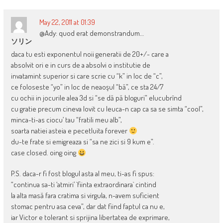
May 22, 2011 at 01:39
@Ady: quod erat demonstrandum…
ソリン
daca tu esti exponentul noii generatii de 20+/- care a
absolvit ori e in curs de a absolvi o institutie de
invatamint superior si care scrie cu “k” in loc de “c”,
ce foloseste “yo” in loc de neaoşul “bă”, ce sta 24/7
cu ochii in jocurile alea 3d si “se dă pă bloguri” elucubrînd
cu gratie precum cineva lovit cu leuca-n cap ca sa se simta “cool”,
minca-ti-as ciocu’ tau “fratili meu alb”,
soarta natiei asteia e pecetluita forever
du-te frate si emigreaza si “sa ne zici si 9 kum e”.
case closed. oing oing
P.S. daca-r fi fost blogul asta al meu, ti-as fi spus:
“continua sa-ti ‘atmiri’ `fiinta extraordinara` cintind
la alta masă fara cratima si virgula, n-avem suficient
stomac pentru asa ceva”, dar dat fiind faptul ca nu e,
iar Victor e tolerant si sprijina libertatea de exprimare,