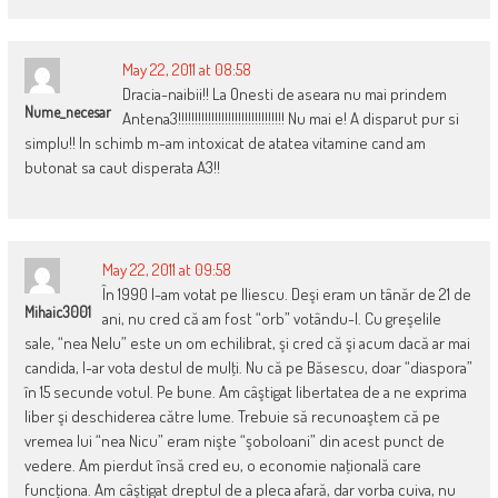
May 22, 2011 at 08:58
Dracia-naibii!! La Onesti de aseara nu mai prindem
Nume_necesar
Antena3!!!!!!!!!!!!!!!!!!!!!!!!!!!!!!!! Nu mai e! A disparut pur si
simplu!! In schimb m-am intoxicat de atatea vitamine cand am
butonat sa caut disperata A3!!
May 22, 2011 at 09:58
În 1990 l-am votat pe Iliescu. Deşi eram un tânăr de 21 de
Mihaic3001
ani, nu cred că am fost “orb” votându-l. Cu greşelile
sale, “nea Nelu” este un om echilibrat, şi cred că şi acum dacă ar mai
candida, l-ar vota destul de mulţi. Nu că pe Băsescu, doar “diaspora”
în 15 secunde votul. Pe bune. Am câştigat libertatea de a ne exprima
liber şi deschiderea către lume. Trebuie să recunoaştem că pe
vremea lui “nea Nicu” eram nişte “şoboloani” din acest punct de
vedere. Am pierdut însă cred eu, o economie naţională care
funcţiona. Am câştigat dreptul de a pleca afară, dar vorba cuiva, nu