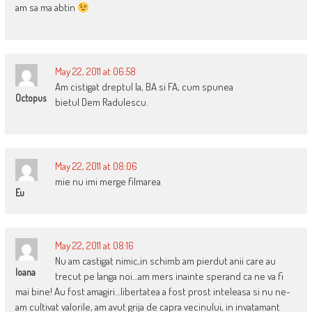
am sa ma abtin
May 22, 2011 at 06:58
Am cistigat dreptul la, BA si FA, cum spunea
Octopus
bietul Dem Radulescu.
May 22, 2011 at 08:06
mie nu imi merge filmarea
Eu
May 22, 2011 at 08:16
Nu am castigat nimic,in schimb am pierdut anii care au
Ioana
trecut pe langa noi…am mers inainte sperand ca ne va fi
mai bine! Au fost amagiri…libertatea a fost prost inteleasa si nu ne-
am cultivat valorile, am avut grija de capra vecinului, in invatamant