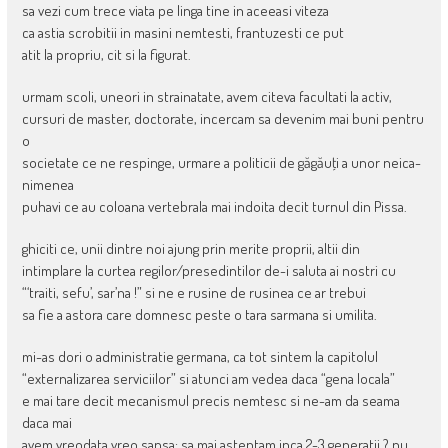
sa vezi cum trece viata pe linga tine in aceeasi viteza
ca astia scrobitii in masini nemtesti, frantuzesti ce put
atit la propriu, cit si la figurat.
urmam scoli, uneori in strainatate, avem citeva facultati la activ,
cursuri de master, doctorate, incercam sa devenim mai buni pentru
o
societate ce ne respinge, urmare a politicii de găgăuţi a unor neica-
nimenea
puhavi ce au coloana vertebrala mai indoita decit turnul din Pissa.
ghiciti ce, unii dintre noi ajung prin merite proprii, altii din
intimplare la curtea regilor/presedintilor de-i saluta ai nostri cu
“‘traiti, sefu’, sar’na !” si ne e rusine de rusinea ce ar trebui
sa fie a astora care domnesc peste o tara sarmana si umilita.
mi-as dori o administratie germana, ca tot sintem la capitolul
“externalizarea serviciilor” si atunci am vedea daca “gena locala”
e mai tare decit mecanismul precis nemtesc si ne-am da seama
daca mai
avem vreodata vreo sansa; sa mai asteptam inca 2-3 generatii ? nu