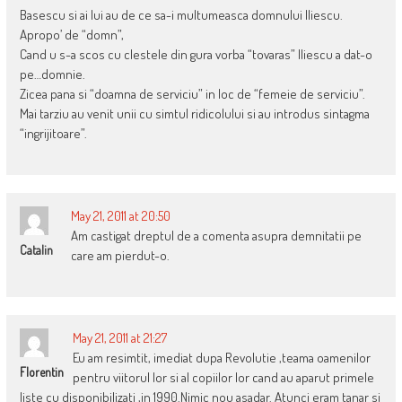
Basescu si ai lui au de ce sa-i multumeasca domnului Iliescu.
Apropo’ de “domn”,
Cand u s-a scos cu clestele din gura vorba “tovaras” Iliescu a dat-o
pe…domnie.
Zicea pana si “doamna de serviciu” in loc de “femeie de serviciu”.
Mai tarziu au venit unii cu simtul ridicolului si au introdus sintagma
“ingrijitoare”.
May 21, 2011 at 20:50
Am castigat dreptul de a comenta asupra demnitatii pe
Catalin
care am pierdut-o.
May 21, 2011 at 21:27
Eu am resimtit, imediat dupa Revolutie ,teama oamenilor
Florentin
pentru viitorul lor si al copiilor lor cand au aparut primele
liste cu disponibilizati ,in 1990.Nimic nou asadar. Atunci eram tanar si