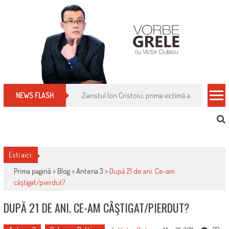
Skip
to
content
Cum îți schimbi, rapid, gratuit și eficient, furniz
NEWS FLASH
Esti aici:
Prima pagină >
Blog
>
Antena 3
>
După 21 de ani. Ce-am
câştigat/pierdut?
DUPĂ 21 DE ANI. CE-AM CÂŞTIGAT/PIERDUT?