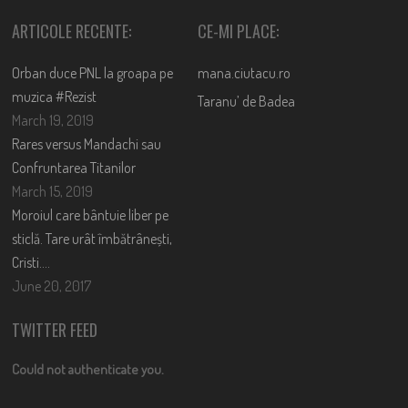
ARTICOLE RECENTE:
CE-MI PLACE:
Orban duce PNL la groapa pe
mana.ciutacu.ro
muzica #Rezist
Taranu’ de Badea
March 19, 2019
Rares versus Mandachi sau
Confruntarea Titanilor
March 15, 2019
Moroiul care bântuie liber pe
sticlă. Tare urât îmbătrânești,
Cristi….
June 20, 2017
TWITTER FEED
Could not authenticate you.