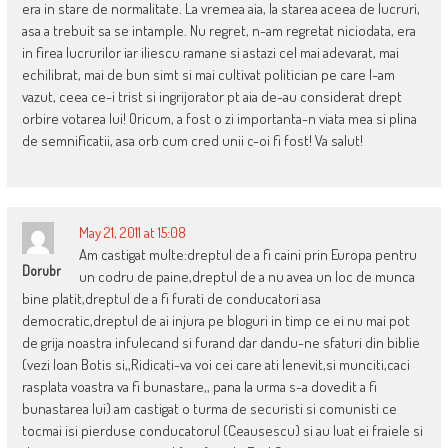
era in stare de normalitate. La vremea aia, la starea aceea de lucruri,
asa a trebuit sa se intample. Nu regret, n-am regretat niciodata, era
in firea lucrurilor iar iliescu ramane si astazi cel mai adevarat, mai
echilibrat, mai de bun simt si mai cultivat politician pe care l-am
vazut, ceea ce-i trist si ingrijorator pt aia de-au considerat drept
orbire votarea lui! Oricum, a fost o zi importanta-n viata mea si plina
de semnificatii, asa orb cum cred unii c-oi fi fost! Va salut!
May 21, 2011 at 15:08
Am castigat multe:dreptul de a fi caini prin Europa pentru
Dorubr
un codru de paine,dreptul de a nu avea un loc de munca
bine platit,dreptul de a fi furati de conducatori asa
democratic,dreptul de ai injura pe bloguri in timp ce ei nu mai pot
de grija noastra infulecand si furand dar dandu-ne sfaturi din biblie
(vezi Ioan Botis si,,Ridicati-va voi cei care ati lenevit,si munciti,caci
rasplata voastra va fi bunastare,, pana la urma s-a dovedit a fi
bunastarea lui) am castigat o turma de securisti si comunisti ce
tocmai isi pierduse conducatorul (Ceausescu) si au luat ei fraiele si