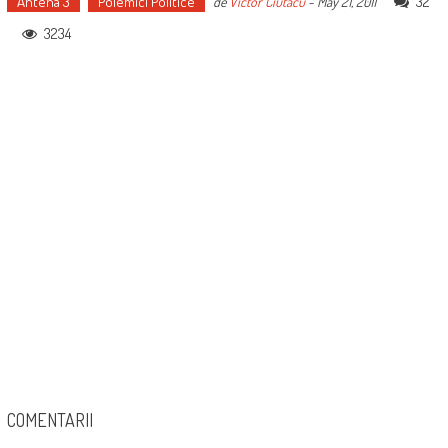
Antena 3
Polemici Politice
32
de
Victor Ciutacu
-
May 21, 2011
3234
COMENTARII