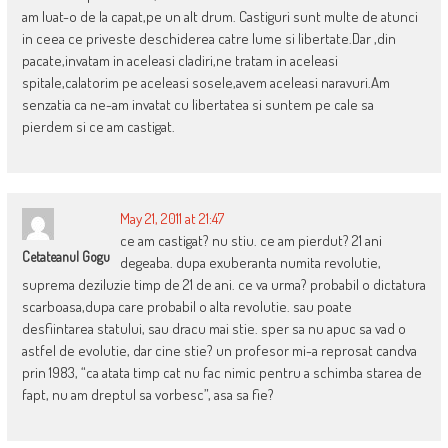
am luat-o de la capat,pe un alt drum. Castiguri sunt multe de atunci
in ceea ce priveste deschiderea catre lume si libertate.Dar ,din
pacate,invatam in aceleasi cladiri,ne tratam in aceleasi
spitale,calatorim pe aceleasi sosele,avem aceleasi naravuri.Am
senzatia ca ne-am invatat cu libertatea si suntem pe cale sa
pierdem si ce am castigat.
May 21, 2011 at 21:47
ce am castigat? nu stiu. ce am pierdut? 21 ani
Cetateanul Gogu
degeaba. dupa exuberanta numita revolutie,
suprema deziluzie timp de 21 de ani. ce va urma? probabil o dictatura
scarboasa,dupa care probabil o alta revolutie. sau poate
desfiintarea statului, sau dracu mai stie. sper sa nu apuc sa vad o
astfel de evolutie, dar cine stie? un profesor mi-a reprosat candva
prin 1983, “ca atata timp cat nu fac nimic pentru a schimba starea de
fapt, nu am dreptul sa vorbesc”, asa sa fie?