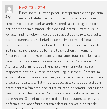
May 21, 2011 at 22:55
Purcelino multumesc pentru interpretari dar esti pe langa
Ady
materie fratele meu . In primu rand daca tu crezi ca eu
cred intr-o lupta te inseli amarnic .Eu cred ca exista legi prin care
poti schimba administratoru de bloc cind locatari jumate plus unu
vor asta fiind nemultumiti de serviciile acestuia . Rezulta ca cred ca
doar concurenta la un alt nivel poate schimba ceva . Mai exact un
Partid nou cu oameni de inalt nivel moral , extrem de inalt …atit de
inalt incit sa nu le pese de bani si alte smecherii . In Romania
Crestina acest lucru nu e posibil , toata lumea fura , toata lumea isi
bate joc de toata lumea …fa ceva daca ai cu cine . Astia sintem ?
Atunci sa suferim frateeee!!! Pina ne smerim si invatam sa ne
respectam intre noi cum se respecta ungurii intre ei . Personal m-
am saturat de Romania si o sa plec , aici nu te poti astepta de nimeni
la ceva bun asa ca …Eu il atmir pe Basescu asta ce tupeu are si cum
poate controla fara probleme atitea milioane de romanii , pare un tip
bazat puternic descurcaret . Si nu stiu care e treaba ta ca mie imi
place Antena 3 de ei imi place si mai mult ca au tupeul sa le-o zica
pe fatza la toti mocofani si scuzama daca nu ar avea dreptate de