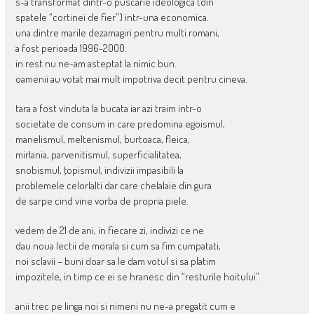
s-a transformat dintr-o puscarie ideologica (din
spatele “cortinei de fier”) intr-una economica.
una dintre marile dezamagiri pentru multi romani,
a fost perioada 1996-2000.
in rest nu ne-am asteptat la nimic bun.
oamenii au votat mai mult impotriva decit pentru cineva.
tara a fost vinduta la bucata iar azi traim intr-o
societate de consum in care predomina egoismul,
manelismul, meltenismul, burtoaca, fleica,
mirlania, parvenitismul, superficialitatea,
snobismul, ţopismul, indivizii impasibili la
problemele celorlalti dar care chelalaie din gura
de sarpe cind vine vorba de propria piele.
vedem de 21 de ani, in fiecare zi, indivizi ce ne
dau noua lectii de morala si cum sa fim cumpatati,
noi sclavii – buni doar sa le dam votul si sa platim
impozitele, in timp ce ei se hranesc din “resturile hoitului”.
anii trec pe linga noi si nimeni nu ne-a pregatit cum e