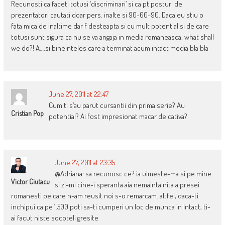
Recunosti ca faceti totusi ‘discriminari’ si ca pt posturi de
prezentatori cautati doar pers. inalte si 90-60-90. Daca eu stiu o
fata mica de inaltime dar f desteapta si cu mult potential si de care
totusi sunt sigura ca nu se va angaja in media romaneasca, what shall
we do?! A….si bineinteles care a terminat acum intact media bla bla
June 27, 2011 at 22:47
Cum ti s’au parut cursantii din prima serie? Au
Cristian Pop
potential? Ai fost impresionat macar de cativa?
June 27, 2011 at 23:35
@Adriana: sa recunosc ce? ia uimeste-ma si pe mine
Victor Ciutacu
si zi-mi cine-i speranta aia nemaintalnita a presei
romanesti pe care n-am reusit noi s-o remarcam. altfel, daca-ti
inchipui ca pe 1.500 poti sa-ti cumperi un loc de munca in Intact, ti-
ai facut niste socoteli gresite