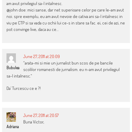
am avut privilegiul sa-l intalnesc.
@john doe: mici sanse, dar net superioare celor pe care le-am avut
noi. spre exemplu, eu am avut nevoie de cativa ani sa-l intalnesc in
viu pe CTP si sa vada cu ochii lui ce-s in stare sa fac. ei, cei de azi, ne
pot convinge live, daca au ce…
June 27, 2011 at 20:09
“arata-mi si mie un jurnalist bun scos de pe bancile
Bubulea
scolilor romanesti de jurnalism. eu n-am avut privilegiul
sa-l intalnesc.“
Da’ Turcescu ce e ?!
June 27, 2011 at 20:57
Buna Victor,
Adriana