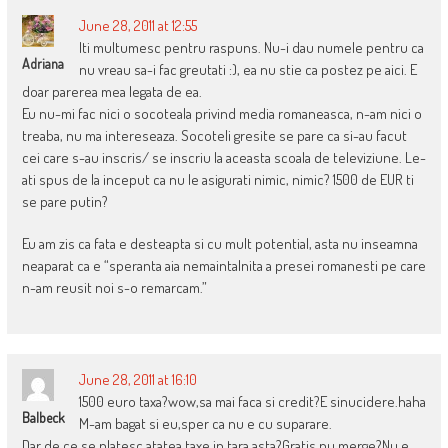
June 28, 2011 at 12:55
Iti multumesc pentru raspuns. Nu-i dau numele pentru ca
Adriana
nu vreau sa-i fac greutati :), ea nu stie ca postez pe aici. E
doar parerea mea legata de ea.
Eu nu-mi fac nici o socoteala privind media romaneasca, n-am nici o
treaba, nu ma intereseaza. Socoteli gresite se pare ca si-au facut
cei care s-au inscris/ se inscriu la aceasta scoala de televiziune. Le-
ati spus de la inceput ca nu le asigurati nimic, nimic? 1500 de EUR ti
se pare putin?
Eu am zis ca fata e desteapta si cu mult potential, asta nu inseamna
neaparat ca e “speranta aia nemaintalnita a presei romanesti pe care
n-am reusit noi s-o remarcam.”
June 28, 2011 at 16:10
1500 euro taxa?wow,sa mai faca si credit?E sinucidere.haha
Balbeck
M-am bagat si eu,sper ca nu e cu suparare.
Dar de ce se platesc atatea taxe in tara asta?Gratis nu merge?Nu e