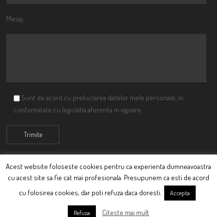
Mesaj:
Sunt de acord cu prelucrarea datelor mele personale, in
conformitate cu legislatia aferenta in vigoare
Acest website foloseste cookies pentru ca experienta dumneavoastra
cu acest site sa fie cat mai profesionala. Presupunem ca esti de acord
© Ciutacu 2015 Parte a Imperiului Ciutacesc.
cu folosirea cookies, dar poti refuza daca doresti.
Accepta
Powered By
Scriptics
Citeste mai mult
Refuza