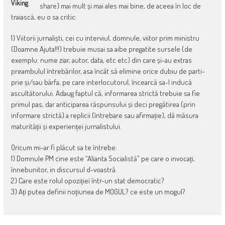
Viking
share) mai mult și mai ales mai bine, de aceea în loc de
traiască, eu o sa critic:
1) Viitorii jurnaliști, cei cu interviul, domnule, viitor prim ministru
(Doamne Ajuta!!!) trebuie musai sa aibe pregatite sursele (de
exemplu: nume ziar, autor, data, etc etc) din care și-au extras
preambulul întrebărilor, asa încât să elimine orice dubiu de parti-
prie și/sau bârfa, pe care interlocutorul, încearcă sa-l inducă
ascultătorului. Adaug faptul că, informarea strictă trebuie sa fie
primul pas, dar anticiparea răspunsului și deci pregătirea (prin
informare strictă) a replicii (întrebare sau afirmație), dă măsura
maturității și experienței jurnalistului.
Oricum mi-ar fi plăcut sa te întrebe:
1) Domnule PM cine este “Alianta Socialistă” pe care o invocați,
înnebunitor, in discursul d-voastră.
2) Care este rolul opoziției într-un stat democratic?
3) Ați putea definii noțiunea de MOGUL? ce este un mogul?