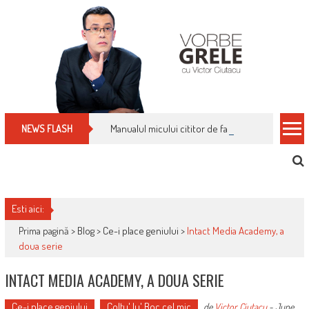
Skip
to
content
Manualul micului cititor de facturi: nu plăti nimic 
NEWS FLASH
Esti aici:
Prima pagină >
Blog
>
Ce-i place geniului
>
Intact Media Academy, a
doua serie
INTACT MEDIA ACADEMY, A DOUA SERIE
Ce-i place geniului
Colţu' lu' Boc cel mic
de
Victor Ciutacu
-
June