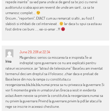
repede inainte” sa vad pana unde ai de gand sa te joci cu nervii
auditoriului si abia apoi am revenit de unde am sarit , ca sa te
urmaresc complet …
Oricum , “reporterii”, EXACT cum au remarcat si altii , au fost f.
slabisti si inhibati de cel intervievat .
Iar daca tu spui ca astia au
fost dintre cei buni … , vai-si-amar …!!!
June 29, 2011 at 22:34
Ma gandesc serios ca miscarea ta e inspirata.Te-ai
Irina
indreptat spre guvernare ce nu are explicatii pentru
rateuri economice ,iar “latraul de televiziune” Base(eu am inventat
termenul deci am dreptul sa il folosesc ,chiar daca e preluat de
Base)iese din nou la rampa cu constitutia,cu
reorganizarea,bla,bla,bla,numai presa sa nu priveasca la guvernare.Si
vor fi momente grele in urmatorul an.Grecia a iesit in evidenta
astazi.Avem nevoie sa privim la constitutie,la reorganizare,numai sa
nu privim la guvernare.Privind la guvernare,privim la pdl.Iar atacul la
rege se inscrie in aceeasi chestiune.