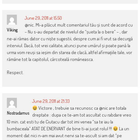
June 29, 2011 at 15:50
@nic. Mi-a plăcut mult comentariul tău și sunt de acord cu
Viking
– Nu s-au departat de nivelul de “șueta la o bere” – , dar
ne-ai rămas dator cu niște sugestii, despre cum ai fi vrut sa decurgă
interviul. Dacă, tot vrei calitate, atunci pune umărul și poate pană la
urma vom reuși sa ieșim din starea de clacă, altfel afirmațiile tale, vor
rămâne tot la capitolul, cârcoteală româneasca.
Respect.
June 29, 2011 at 21:33
Victore , trebuie sa recunosc ca @nic are totala
Nostradamus
dreptate : dupa ce te-am tot ascultat cu rabdare vreo
10 min. cat esti tu de Ciutacu dar tot imi venea “sa te iau la
bumbaceala” ATAT DE ENERVANT de bine ti-ai jucat rolul !!!
La un
moment dat nici n-am mai avut nervi sa te-ascult si am dat “pe