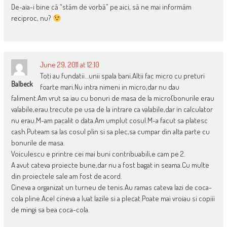
De-aia-i bine că “stăm de vorbă” pe aici, să ne mai informăm
reciproc, nu?
June 29, 2011 at 12:10
Toti au fundatii…unii spala bani.Altii fac micro cu preturi
Balbeck
foarte mari.Nu intra nimeni in micro,dar nu dau
faliment.Am vrut sa iau cu bonuri de masa de la micro(bonurile erau
valabile,erau trecute pe usa de la intrare ca valabile,dar in calculator
nu erau.M-am pacalit o data.Am umplut cosul.M-a facut sa platesc
cash.Puteam sa las cosul plin si sa plec,sa cumpar din alta parte cu
bonurile de masa.
Voiculescu e printre cei mai buni contribuabili,e cam pe 2.
A avut cateva proiecte bune,dar nu a fost bagat in seama.Cu multe
din proiectele sale am fost de acord.
Cineva a organizat un turneu de tenis.Au ramas cateva lazi de coca-
cola pline.Acel cineva a luat lazile si a plecat.Poate mai vroiau si copiii
de mingi sa bea coca-cola.