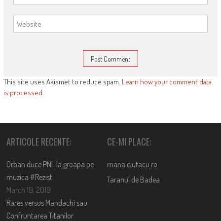
This site uses Akismet to reduce spam.
Learn how your comment data
is processed
.
ARTICOLE RECENTE:
CE-MI PLACE:
Orban duce PNL la groapa pe
mana.ciutacu.ro
muzica #Rezist
Taranu’ de Badea
March 19, 2019
Rares versus Mandachi sau
Confruntarea Titanilor