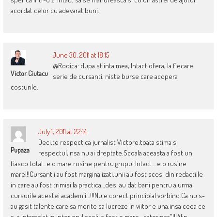
acordat celor cu adevarat buni.
June 30, 2011 at 18:15
@Rodica: dupa stiinta mea, Intact ofera, la fiecare
Victor Ciutacu
serie de cursanti, niste burse care acopera
costurile.
July 1, 2011 at 22:14
Deci,te respect ca jurnalist Victore,toata stima si
Pupaza
respectul,insa nu ai dreptate.Scoala aceasta a fost un
fiasco total…e o mare rusine pentru grupul Intact….e o rusine
mare!!!Cursantii au fost marginalizati,unii au fost scosi din redactiile
in care au fost trimisi la practica…desi au dat bani pentru a urma
cursurile acestei academii…!!!Nu e corect principial vorbind.Ca nu s-
au gasit talente care sa merite sa lucreze in viitor e una,insa ceea ce
s-a intamplat in interiorul scolii a fost o mare ,,caterinca”!!!Alin