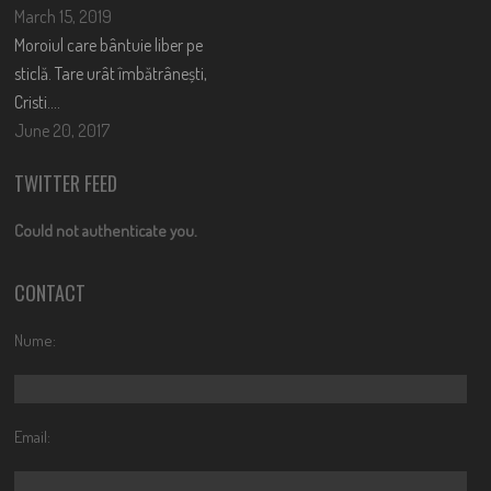
March 15, 2019
Moroiul care bântuie liber pe
sticlă. Tare urât îmbătrânești,
Cristi….
June 20, 2017
TWITTER FEED
Could not authenticate you.
CONTACT
Nume:
Email: