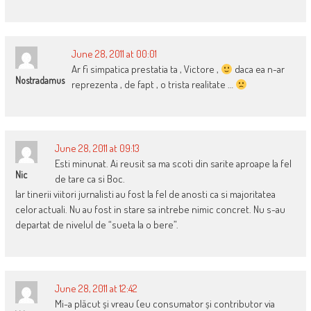
June 28, 2011 at 00:01
Ar fi simpatica prestatia ta , Victore ,
daca ea n-ar
Nostradamus
reprezenta , de fapt , o trista realitate …
June 28, 2011 at 09:13
Esti minunat. Ai reusit sa ma scoti din sarite aproape la fel
Nic
de tare ca si Boc.
Iar tinerii viitori jurnalisti au fost la fel de anosti ca si majoritatea
celor actuali. Nu au fost in stare sa intrebe nimic concret. Nu s-au
departat de nivelul de “sueta la o bere”.
June 28, 2011 at 12:42
Mi-a plăcut și vreau (eu consumator și contributor via