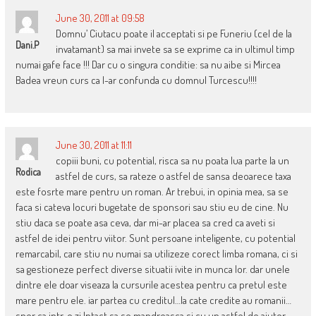
June 30, 2011 at 09:58
Domnu’ Ciutacu poate il acceptati si pe Funeriu (cel de la
Dani.p
invatamant) sa mai invete sa se exprime ca in ultimul timp
numai gafe face !!! Dar cu o singura conditie: sa nu aibe si Mircea
Badea vreun curs ca l-ar confunda cu domnul Turcescu!!!!
June 30, 2011 at 11:11
copiii buni, cu potential, risca sa nu poata lua parte la un
Rodica
astfel de curs, sa rateze o astfel de sansa deoarece taxa
este fosrte mare pentru un roman. Ar trebui, in opinia mea, sa se
faca si cateva locuri bugetate de sponsori sau stiu eu de cine. Nu
stiu daca se poate asa ceva, dar mi-ar placea sa cred ca aveti si
astfel de idei pentru viitor. Sunt persoane inteligente, cu potential
remarcabil, care stiu nu numai sa utilizeze corect limba romana, ci si
sa gestioneze perfect diverse situatii ivite in munca lor. dar unele
dintre ele doar viseaza la cursurile acestea pentru ca pretul este
mare pentru ele. iar partea cu creditul…la cate credite au romanii…
sper ca intr-o zi Intact sa se mandreasca si cu un astfel de ajutor