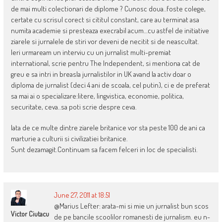
de mai multi colectionari de diplome ? Cunosc doua..foste colege,
certate cu scrisul corect si cititul constant, care au terminat asa
numita academie si presteaza execrabil acum…cu astfel de initiative
ziarele si jurnalele de stiri vor deveni de necitit si de neascultat.
Ieri urmaream un interviu cu un jurnalist multi-premiat
international, scrie pentru The Independent, si mentiona cat de
greu e sa intri in breasla jurnalistilor in UK avand la activ doar o
diploma de jurnalist (deci 4 ani de scoala, cel putin), ci e de preferat
sa mai ai o specializare:litere, lingvistica, economie, politica,
securitate, ceva..sa poti scrie despre ceva.
Iata de ce multe dintre ziarele britanice vor sta peste 100 de ani ca
marturie a culturii si civilizatiei britanice.
Sunt dezamagit.Continuam sa facem felceri in loc de specialisti.
June 27, 2011 at 18:51
@Marius Lefter: arata-mi si mie un jurnalist bun scos
Victor Ciutacu
de pe bancile scoolilor romanesti de jurnalism. eu n-