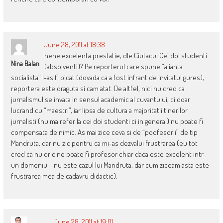
June 28, 2011 at 18:38
hehe excelenta prestatie, dle Ciutacu! Cei doi studenti
Nina Balan
(absolventi)? Pe reporterul care spune “alianta
socialista” l-as fi picat (dovada ca a fost infrant de invitatul gures),
reportera este draguta si cam atat. De altfel, nici nu cred ca
jurnalismul se invata in sensul academic al cuvantului, ci doar
lucrand cu “maestri”, iar lipsa de cultura a majoritatii tinerilor
jurnalisti (nu ma refer la cei doi studenti ci in general) nu poate fi
compensata de nimic. As mai zice ceva si de “poofesorii” de tip
Mandruta, dar nu zic pentru ca mi-as dezvalui frustrarea (eu tot
cred ca nu oricine poate fi profesor chiar daca este excelent intr-
un domeniu – nu este cazul lui Mandruta, dar cum ziceam asta este
frustrarea mea de cadavru didactic).
June 28, 2011 at 19:01