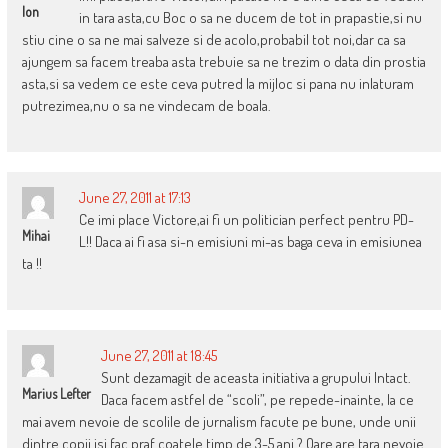
Ion
in tara asta,cu Boc o sa ne ducem de tot in prapastie,si nu
stiu cine o sa ne mai salveze si de acolo,probabil tot noi,dar ca sa
ajungem sa facem treaba asta trebuie sa ne trezim o data din prostia
asta,si sa vedem ce este ceva putred la mijloc si pana nu inlaturam
putrezimea,nu o sa ne vindecam de boala.
June 27, 2011 at 17:13
Ce imi place Victore,ai fi un politician perfect pentru PD-
Mihai
L!! Daca ai fi asa si-n emisiuni mi-as baga ceva in emisiunea
ta !!
June 27, 2011 at 18:45
Sunt dezamagit de aceasta initiativa a grupului Intact.
Marius Lefter
Daca facem astfel de “scoli”, pe repede-inainte, la ce
mai avem nevoie de scolile de jurnalism facute pe bune, unde unii
dintre copii isi fac praf coatele timp de 3-5 ani ? Oare are tara nevoie