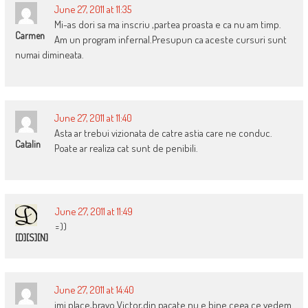
June 27, 2011 at 11:35
Mi-as dori sa ma inscriu ,partea proasta e ca nu am timp.
Carmen
Am un program infernal.Presupun ca aceste cursuri sunt
numai dimineata.
June 27, 2011 at 11:40
Asta ar trebui vizionata de catre astia care ne conduc.
Catalin
Poate ar realiza cat sunt de penibili.
June 27, 2011 at 11:49
=))
[D][S][N]
June 27, 2011 at 14:40
imi place,bravo Victor,din pacate nu e bine ceea ce vedem