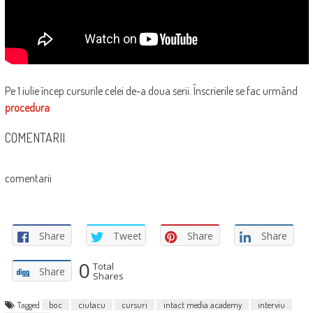
Pe 1 iulie încep cursurile celei de-a doua serii. Înscrierile se fac urmând
procedura
COMENTARII
comentarii
Share
Tweet
Share
Share
0
Total
Share
Shares
Tagged
boc
ciutacu
cursuri
intact media academy
interviu