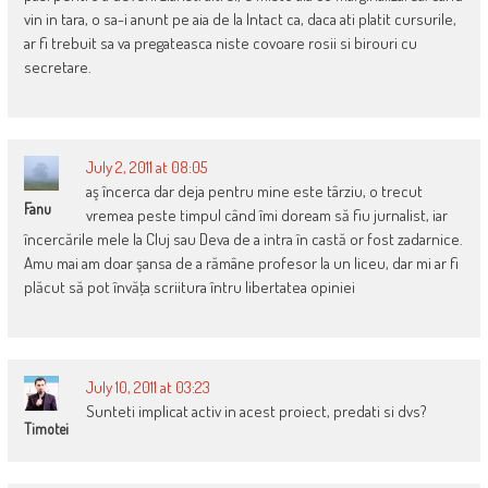
vin in tara, o sa-i anunt pe aia de la Intact ca, daca ati platit cursurile,
ar fi trebuit sa va pregateasca niste covoare rosii si birouri cu
secretare.
July 2, 2011 at 08:05
aş încerca dar deja pentru mine este târziu, o trecut
Fanu
vremea peste timpul când îmi doream să fiu jurnalist, iar
încercările mele la Cluj sau Deva de a intra în castă or fost zadarnice.
Amu mai am doar şansa de a rămâne profesor la un liceu, dar mi ar fi
plăcut să pot învăţa scriitura întru libertatea opiniei
July 10, 2011 at 03:23
Sunteti implicat activ in acest proiect, predati si dvs?
Timotei