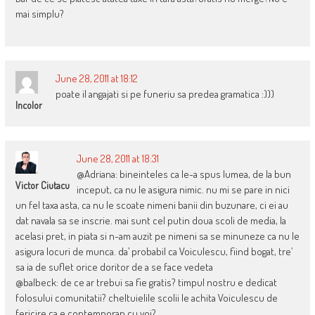
mai simplu?
June 28, 2011 at 18:12
poate il angajati si pe funeriu sa predea gramatica :)))
Incolor
June 28, 2011 at 18:31
@Adriana: bineinteles ca le-a spus lumea, de la bun
Victor Ciutacu
inceput, ca nu le asigura nimic. nu mi se pare in nici
un fel taxa asta, ca nu le scoate nimeni banii din buzunare, ci ei au
dat navala sa se inscrie. mai sunt cel putin doua scoli de media, la
acelasi pret, in piata si n-am auzit pe nimeni sa se minuneze ca nu le
asigura locuri de munca. da’ probabil ca Voiculescu, fiind bogat, tre’
sa ia de suflet orice doritor de a se face vedeta
@balbeck: de ce ar trebui sa fie gratis? timpul nostru e dedicat
folosului comunitatii? cheltuielile scolii le achita Voiculescu de
fericire ca e contemporan cu voi?