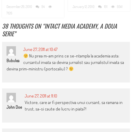
December 29, 2010
94
January 12, 2010
191
9541
7126
38 THOUGHTS ON “
INTACT MEDIA ACADEMY, A DOUA
SERIE
”
June 27, 2011 at 10:47
Nu prea m-am prins ce se-ntampla la academia asta:
Bubulea
cursantul invata sa devina jurnalist sau jurnalistul invata sa
devina prim-ministru (portocaliu) ?
June 27, 2011 at 11:10
Victore, care ar fi perspectiva unui cursant, sa ramana in
John Doe
trust, sa-si caute de lucru in piata?!