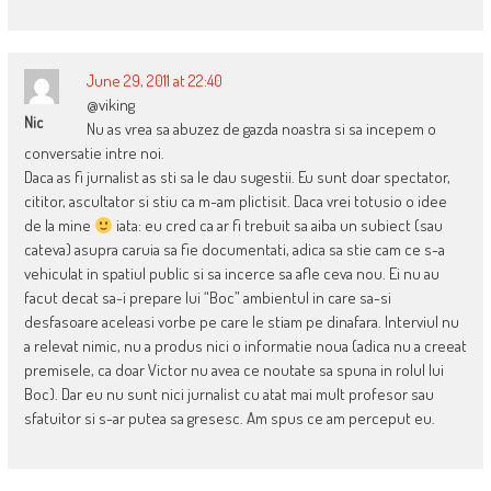
June 29, 2011 at 22:40
@viking
Nic
Nu as vrea sa abuzez de gazda noastra si sa incepem o
conversatie intre noi.
Daca as fi jurnalist as sti sa le dau sugestii. Eu sunt doar spectator,
cititor, ascultator si stiu ca m-am plictisit. Daca vrei totusio o idee
de la mine
iata: eu cred ca ar fi trebuit sa aiba un subiect (sau
cateva) asupra caruia sa fie documentati, adica sa stie cam ce s-a
vehiculat in spatiul public si sa incerce sa afle ceva nou. Ei nu au
facut decat sa-i prepare lui “Boc” ambientul in care sa-si
desfasoare aceleasi vorbe pe care le stiam pe dinafara. Interviul nu
a relevat nimic, nu a produs nici o informatie noua (adica nu a creeat
premisele, ca doar Victor nu avea ce noutate sa spuna in rolul lui
Boc). Dar eu nu sunt nici jurnalist cu atat mai mult profesor sau
sfatuitor si s-ar putea sa gresesc. Am spus ce am perceput eu.