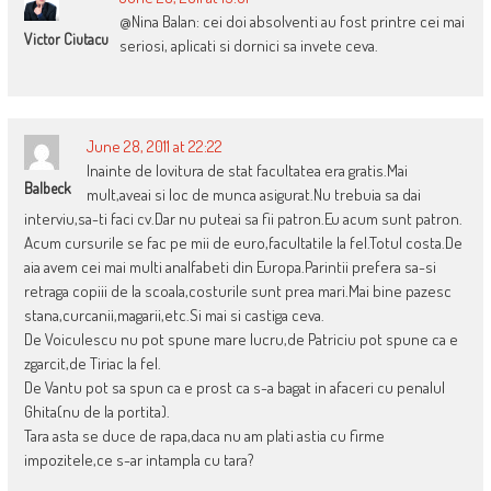
@Nina Balan: cei doi absolventi au fost printre cei mai
Victor Ciutacu
seriosi, aplicati si dornici sa invete ceva.
June 28, 2011 at 22:22
Inainte de lovitura de stat facultatea era gratis.Mai
Balbeck
mult,aveai si loc de munca asigurat.Nu trebuia sa dai
interviu,sa-ti faci cv.Dar nu puteai sa fii patron.Eu acum sunt patron.
Acum cursurile se fac pe mii de euro,facultatile la fel.Totul costa.De
aia avem cei mai multi analfabeti din Europa.Parintii prefera sa-si
retraga copiii de la scoala,costurile sunt prea mari.Mai bine pazesc
stana,curcanii,magarii,etc.Si mai si castiga ceva.
De Voiculescu nu pot spune mare lucru,de Patriciu pot spune ca e
zgarcit,de Tiriac la fel.
De Vantu pot sa spun ca e prost ca s-a bagat in afaceri cu penalul
Ghita(nu de la portita).
Tara asta se duce de rapa,daca nu am plati astia cu firme
impozitele,ce s-ar intampla cu tara?