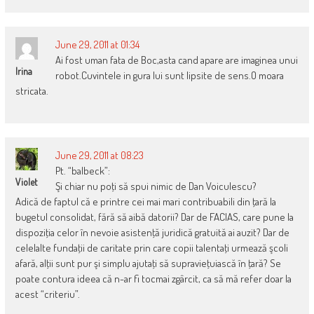
June 29, 2011 at 01:34
Ai fost uman fata de Boc,asta cand apare are imaginea unui
Irina
robot.Cuvintele in gura lui sunt lipsite de sens.O moara
stricata.
June 29, 2011 at 08:23
Pt. “balbeck”:
Violet
Şi chiar nu poţi să spui nimic de Dan Voiculescu?
Adică de faptul că e printre cei mai mari contribuabili din ţară la
bugetul consolidat, fără să aibă datorii? Dar de FACIAS, care pune la
dispoziţia celor în nevoie asistenţă juridică gratuită ai auzit? Dar de
celelalte fundaţii de caritate prin care copii talentaţi urmează şcoli
afară, alţii sunt pur şi simplu ajutaţi să supravieţuiască în ţară? Se
poate contura ideea că n-ar fi tocmai zgârcit, ca să mă refer doar la
acest “criteriu”.