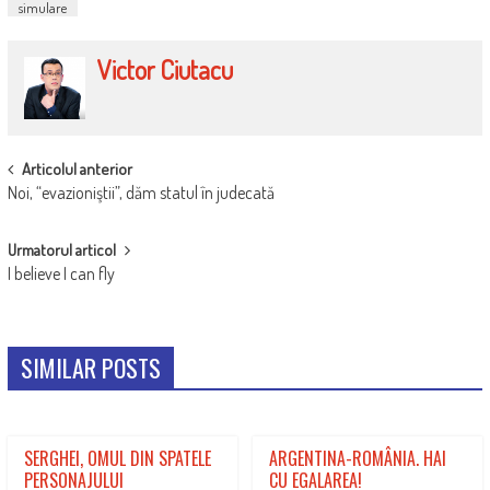
simulare
Victor Ciutacu
POST
Articolul anterior
Noi, “evazioniştii”, dăm statul în judecată
NAVIGATION
Urmatorul articol
I believe I can fly
SIMILAR POSTS
SERGHEI, OMUL DIN SPATELE
ARGENTINA-ROMÂNIA. HAI
PERSONAJULUI
CU EGALAREA!