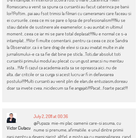
Romascanu a venit sa spuna ca cursantii au facut caterinca pe banii
lor?Poftim…pai aau fsot trimisi la filmari cu cameramani care faceau si
ei cursurile..ceea ce mi se pare o lipsa de profesionalism!!!!Nu se
stiau datele de sustinere ale examenelor..s-au auntat in ultimul
moment..ceea ce iar mi se pare total deplasat!!!Nu e normal ce s-a
intamplat…!!!Vor fi multe comentarii..pentru ca ceea ce zice Sandra
la Observator..ca ii e tare drag de elevi si ca au invatat multe in ale
jurnalismului-e ca sa fie dat bine pe sticla…Toti,dar absolut toti
cursantii primului modul au plecat cu un gust amar,si nu meritau
asta….!!!Ar fi cazul ca academia asta sa se opreasca aici..nu de
alta..dar critcile or sa curga si acest lucru ar fi in defavoarea
postului!!!Multi cursanti au venit plin de elan,de entuziasm,doreau
doar sa invete cvea..nicidecum sa fie angajati!!!Pacat…foarte pacat!!!
July 2, 2011 at 00:36
@Pupaza: mie-mi plac oamenii care-si asuma, cu
Victor Ciutacu
nume si prenume, afirmatiile. e unul dintre primii
pasi pentru a deveni ziarist. altfel, e misto aia cu marginalizarea. cand