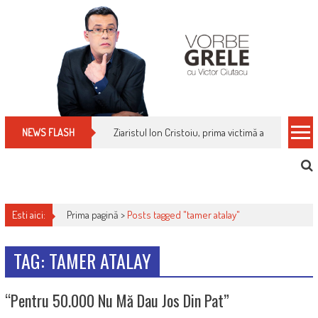
Skip
to
content
Ziaristul Ion Cristoiu, prima victimă a noi cenzuri 
NEWS FLASH
Esti aici:
Prima pagină >
Posts tagged "tamer atalay"
TAG: TAMER ATALAY
“Pentru 50.000 Nu Mă Dau Jos Din Pat”