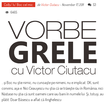
Colţu' lu' Boc cel mic
53
de
Victor Ciutacu
-
November 17, 2011
6465
...şi Boc nu ştie nimic, nu cunoaşte pe nimeni, nu e implicat. OK, sunt
convins, aşa e. Nici Ceauşescu nu ştia că se trăieşte rău în România, nici
Năstase nu ştia că sunt oameni care iau bani în numele lui. Şi, totuşi, au
plătit. Doar Băsescu a aflat că Anghelescu