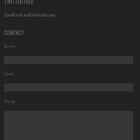
TWITTER FEED
Could not authenticate you.
CONTACT
Nume:
Email:
Mesaj: