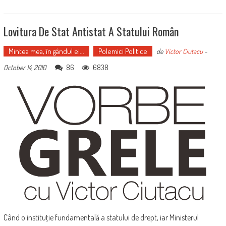
Lovitura De Stat Antistat A Statului Român
Mintea mea, în gândul ei...
Polemici Politice
de
Victor Ciutacu
-
86
6838
October 14, 2010
Când o instituţie fundamentală a statului de drept, iar Ministerul