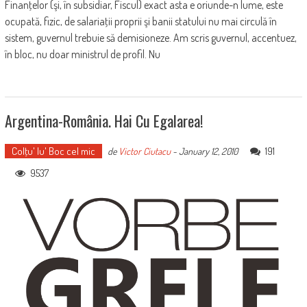
Finanţelor (şi, în subsidiar, Fiscul) exact asta e oriunde-n lume, este
ocupată, fizic, de salariaţii proprii şi banii statului nu mai circulă în
sistem, guvernul trebuie să demisioneze. Am scris guvernul, accentuez,
în bloc, nu doar ministrul de profil. Nu
Argentina-România. Hai Cu Egalarea!
Colţu' lu' Boc cel mic
191
de
Victor Ciutacu
-
January 12, 2010
9537