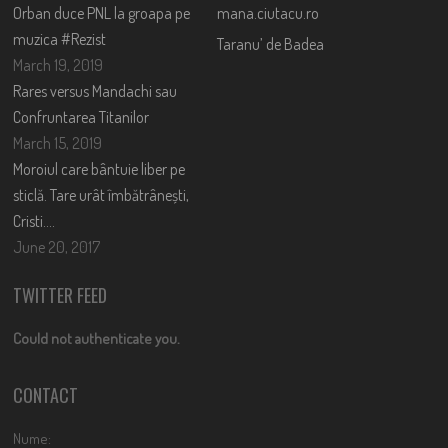
Orban duce PNL la groapa pe
mana.ciutacu.ro
muzica #Rezist
Taranu’ de Badea
March 19, 2019
Rares versus Mandachi sau
Confruntarea Titanilor
March 15, 2019
Moroiul care bântuie liber pe
sticlă. Tare urât îmbătrânești,
Cristi….
June 20, 2017
TWITTER FEED
Could not authenticate you.
CONTACT
Nume: