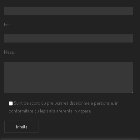
Email:
Mesaj:
Sunt de acord cu prelucrarea datelor mele personale, in
conformitate cu legislatia aferenta in vigoare