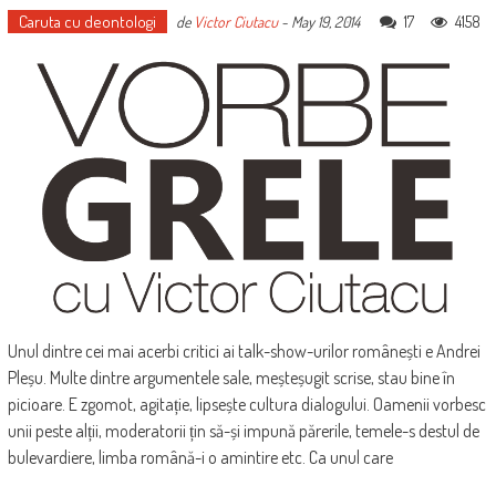
Caruta cu deontologi
17
4158
de
Victor Ciutacu
-
May 19, 2014
Unul dintre cei mai acerbi critici ai talk-show-urilor românești e Andrei
Pleșu. Multe dintre argumentele sale, meșteșugit scrise, stau bine în
picioare. E zgomot, agitație, lipsește cultura dialogului. Oamenii vorbesc
unii peste alții, moderatorii țin să-și impună părerile, temele-s destul de
bulevardiere, limba română-i o amintire etc. Ca unul care