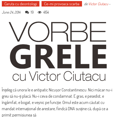
Caruta cu deontologi
Ce-mi provoaca scarba
de
Victor Ciutacu
-
19
4154
June 24, 2014
Înțeleg că unora le e antipatic Nicușor Constantinescu. Nici măcar nu-i
greu să nu-ți placă. Nu-i ceva de condamnat. E gras, e pesedist, e
îngâmfat, e bogat, e veșnic pe funcție. Omul este acum căutat cu
mandat internațional de arestare, fiindcă DNA susține că, după ce a
primit permisiunea să