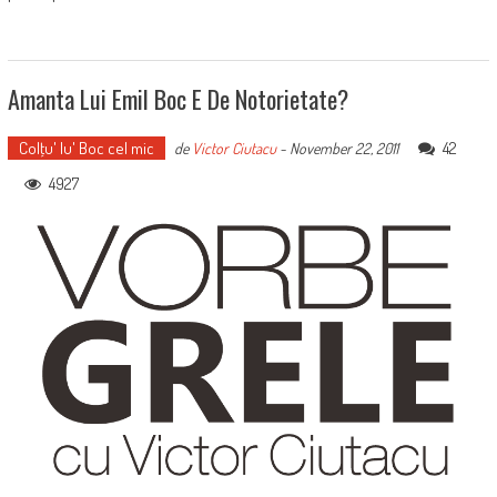
Amanta Lui Emil Boc E De Notorietate?
Colţu' lu' Boc cel mic
42
de
Victor Ciutacu
-
November 22, 2011
4927