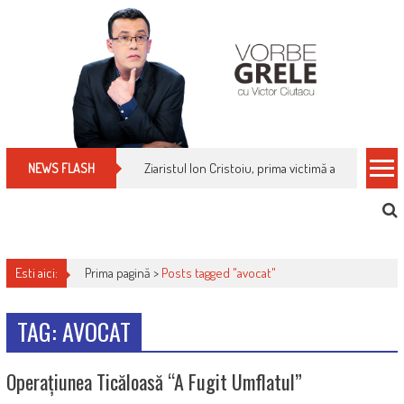
Skip
to
content
Ziaristul Ion Cristoiu, prima victimă a noi cenzuri 
NEWS FLASH
Esti aici:
Prima pagină >
Posts tagged "avocat"
TAG: AVOCAT
Operațiunea Ticăloasă “a Fugit Umflatul”