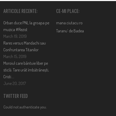
ARTICOLE RECENTE:
CE-MI PLACE:
Orban duce PNL la groapa pe
mana.ciutacu.ro
muzica #Rezist
Taranu’ de Badea
March 19, 2019
Rares versus Mandachi sau
Confruntarea Titanilor
March 15, 2019
Moroiul care bântuie liber pe
sticlă. Tare urât îmbătrânești,
Cristi….
June 20, 2017
TWITTER FEED
Could not authenticate you.