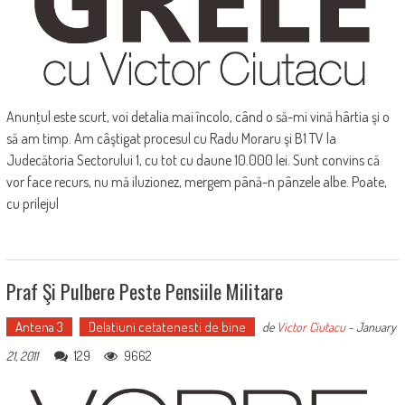
Anunţul este scurt, voi detalia mai încolo, când o să-mi vină hârtia şi o
să am timp. Am câştigat procesul cu Radu Moraru şi B1 TV la
Judecătoria Sectorului 1, cu tot cu daune 10.000 lei. Sunt convins că
vor face recurs, nu mă iluzionez, mergem până-n pânzele albe. Poate,
cu prilejul
Praf Şi Pulbere Peste Pensiile Militare
Antena 3
Delatiuni cetatenesti de bine
de
Victor Ciutacu
-
January
129
9662
21, 2011