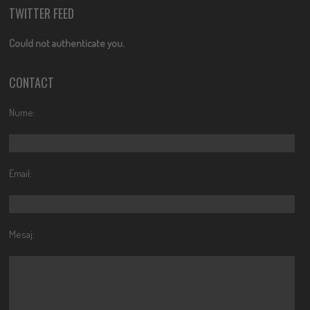
TWITTER FEED
Could not authenticate you.
CONTACT
Nume:
Email:
Mesaj: