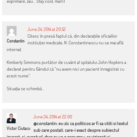
exprimare, zau… Stay cool, man!)
June 24, 2014 at 20:52
Citesc în presă faptul că, din declaraţiile oficialilor
Constantin
instituţiei medicale, N. Constantinescu nu se mai află
internat.
Kimberly Simmons purtător de cuvânt al spitalului John Hopkins a
declarat pentru Gândul că ”nu avem nici un pacient înregistrat cu
acest nume”.
Situaţia se schimbă…
June 24, 2014 at 22:00
@constantin: eu zic ca politicos ar fi sa cititi si textul
Victor Ciutacu
sub care postati. care-i exact despre subiectul
invocat. si, eventual, daca nu va e prea greu, sa vizionati si