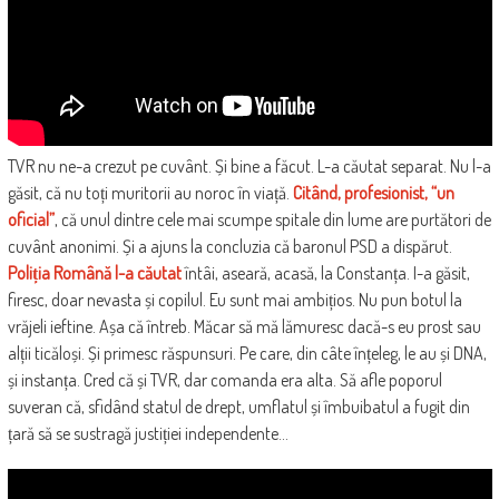
TVR nu ne-a crezut pe cuvânt. Și bine a făcut. L-a căutat separat. Nu l-a
găsit, că nu toți muritorii au noroc în viață.
Citând, profesionist, “un
oficial”
, că unul dintre cele mai scumpe spitale din lume are purtători de
cuvânt anonimi. Și a ajuns la concluzia că baronul PSD a dispărut.
Poliția Română l-a căutat
întâi, aseară, acasă, la Constanța. I-a găsit,
firesc, doar nevasta și copilul. Eu sunt mai ambițios. Nu pun botul la
vrăjeli ieftine. Așa că întreb. Măcar să mă lămuresc dacă-s eu prost sau
alții ticăloși. Și primesc răspunsuri. Pe care, din câte înțeleg, le au și DNA,
și instanța. Cred că și TVR, dar comanda era alta. Să afle poporul
suveran că, sfidând statul de drept, umflatul și îmbuibatul a fugit din
țară să se sustragă justiției independente…