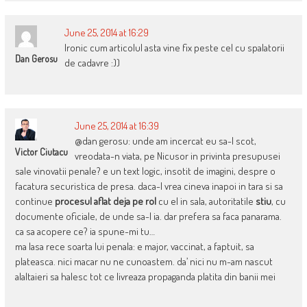
June 25, 2014 at 16:29
Ironic cum articolul asta vine fix peste cel cu spalatorii
Dan Gerosu
de cadavre :))
June 25, 2014 at 16:39
@dan gerosu: unde am incercat eu sa-l scot,
Victor Ciutacu
vreodata-n viata, pe Nicusor in privinta presupusei
sale vinovatii penale? e un text logic, insotit de imagini, despre o
facatura securistica de presa. daca-l vrea cineva inapoi in tara si sa
continue
procesul aflat deja pe rol
cu el in sala, autoritatile
stiu
, cu
documente oficiale, de unde sa-l ia. dar prefera sa faca panarama.
ca sa acopere ce? ia spune-mi tu…
ma lasa rece soarta lui penala: e major, vaccinat, a faptuit, sa
plateasca. nici macar nu ne cunoastem. da’ nici nu m-am nascut
alaltaieri sa halesc tot ce livreaza propaganda platita din banii mei