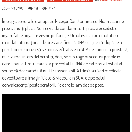
19
4154
June 24, 2014
Înțeleg că unora le e antipatic Nicușor Constantinescu. Nici măcar nu-i
greu să nu-ți placă. Nu-i ceva de condamnat. E gras, e pesedist, e
îngâmfat, e bogat, e veșnic pe funcție. Omul este acum căutat cu
mandat internațional de arestare, fiindcă DNA susține că, după ce a
primit permisiunea să se opereze/trateze în SUA de cancer la prostată,
nu s-a mai întors deliberat și, deci, se sustrage procedurii penale în
care-i parte. Omul, care s-a prezentat la DNA de câte ori a fost citat,
spune că deocamdată nu-i transportabil. A trimis scrisori medicale
doveditoare și imagini (foto & video), din SUA, de pe patul
convalescenței postoperatorii. Pe care le-am dat pe post.