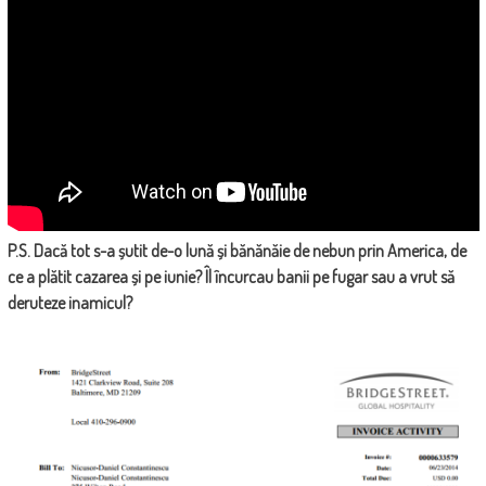
P.S. Dacă tot s-a șutit de-o lună și bănănăie de nebun prin America, de
ce a plătit cazarea și pe iunie? Îl încurcau banii pe fugar sau a vrut să
deruteze inamicul?