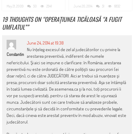
May 21, 2009
50
2941
June 20, 2014
51
6832
19 THOUGHTS ON “
OPERAȚIUNEA TICĂLOASĂ “A FUGIT
UMFLATUL”
”
June 24, 2014 at 19:38
Nu înţeleg excesul de zel al judecătorilor cu privire la
Constantin
arestarea preventivă, indiferent de numele
nefericitului. Şi aici se impune o clarificare: în România, arestarea
preventivă nu este ordonată de către poliţişti sau procurori (ei
doar reţin), ci de către JUDECĂTORI. Aici ar trebui să nuanţeze şi
presa; procurorii doar solicită arestarea preventivă. Aşa se întâmplă
în toată lumea civilizată. De asemenea,ca şi la noi, toţi procurorii îi
vor pe suspecţi arestaţi, pentru că starea de arest le uşurează
munca. Judecătorii sunt cei care trebuie să analizeze probele,
circumstanţele şi să decidă în conformitate cu prevederile legale.
Deci, dacă cineva este arestat preventiv în mod abuziv, vinovat este
judecătorul.