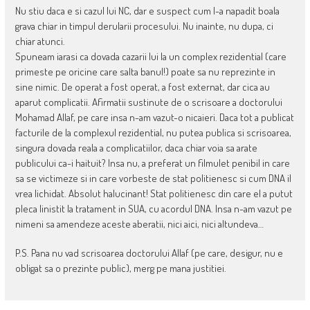
Nu stiu daca e si cazul lui NC, dar e suspect cum l-a napadit boala
grava chiar in timpul derularii procesului. Nu inainte, nu dupa, ci
chiar atunci.
Spuneam iarasi ca dovada cazarii lui la un complex rezidential (care
primeste pe oricine care salta banul!) poate sa nu reprezinte in
sine nimic. De operat a fost operat, a fost externat, dar cica au
aparut complicatii. Afirmatii sustinute de o scrisoare a doctorului
Mohamad Allaf, pe care insa n-am vazut-o nicaieri. Daca tot a publicat
facturile de la complexul rezidential, nu putea publica si scrisoarea,
singura dovada reala a complicatiilor, daca chiar voia sa arate
publicului ca-i haituit? Insa nu, a preferat un filmulet penibil in care
sa se victimeze si in care vorbeste de stat politienesc si cum DNA il
vrea lichidat. Absolut halucinant! Stat politienesc din care el a putut
pleca linistit la tratament in SUA, cu acordul DNA. Insa n-am vazut pe
nimeni sa amendeze aceste aberatii, nici aici, nici altundeva…
P.S. Pana nu vad scrisoarea doctorului Allaf (pe care, desigur, nu e
obligat sa o prezinte public), merg pe mana justitiei.