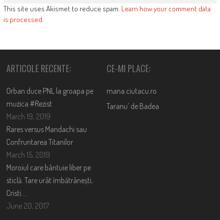
This site uses Akismet to reduce spam.
Learn how your comment data
is processed
.
ARTICOLE RECENTE:
CE-MI PLACE:
Orban duce PNL la groapa pe
mana.ciutacu.ro
muzica #Rezist
Taranu’ de Badea
March 19, 2019
Rares versus Mandachi sau
Confruntarea Titanilor
March 15, 2019
Moroiul care bântuie liber pe
sticlă. Tare urât îmbătrânești,
Cristi….
June 20, 2017