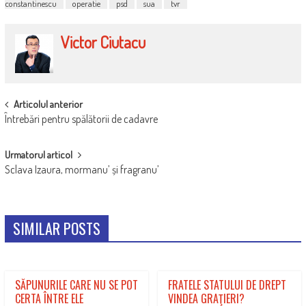
constantinescu
operatie
psd
sua
tvr
Victor Ciutacu
POST
Articolul anterior
Întrebări pentru spălătorii de cadavre
NAVIGATION
Urmatorul articol
Sclava Izaura, mormanu’ și fragranu’
SIMILAR POSTS
SĂPUNURILE CARE NU SE POT
FRATELE STATULUI DE DREPT
CERTA ÎNTRE ELE
VINDEA GRAŢIERI?