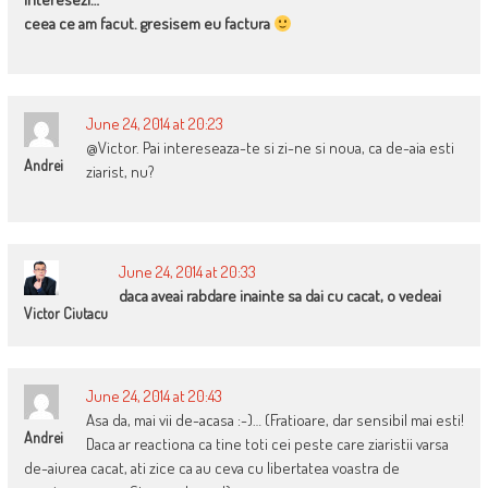
ceea ce am facut. gresisem eu factura
June 24, 2014 at 20:23
@Victor. Pai intereseaza-te si zi-ne si noua, ca de-aia esti
Andrei
ziarist, nu?
June 24, 2014 at 20:33
daca aveai rabdare inainte sa dai cu cacat, o vedeai
Victor Ciutacu
June 24, 2014 at 20:43
Asa da, mai vii de-acasa :-)… (Fratioare, dar sensibil mai esti!
Andrei
Daca ar reactiona ca tine toti cei peste care ziaristii varsa
de-aiurea cacat, ati zice ca au ceva cu libertatea voastra de