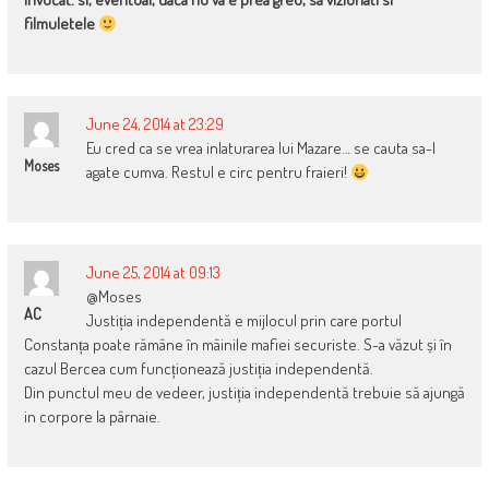
filmuletele
June 24, 2014 at 23:29
Eu cred ca se vrea inlaturarea lui Mazare… se cauta sa-l
Moses
agate cumva. Restul e circ pentru fraieri!
June 25, 2014 at 09:13
@Moses
AC
Justiția independentă e mijlocul prin care portul
Constanța poate rămâne în mâinile mafiei securiste. S-a văzut și în
cazul Bercea cum funcționează justiția independentă.
Din punctul meu de vedeer, justiția independentă trebuie să ajungă
in corpore la pârnaie.