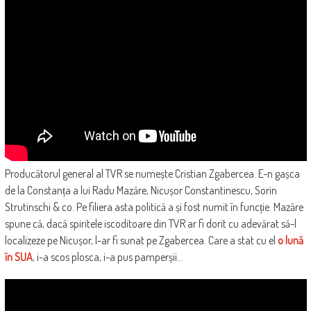
Producătorul general al TVR se numește Cristian Zgabercea. E-n gașca
de la Constanța a lui Radu Mazăre, Nicușor Constantinescu, Sorin
Strutinschi & co. Pe filiera asta politică a și fost numit în funcție. Mazăre
spune că, dacă spiritele iscoditoare din TVR ar fi dorit cu adevărat să-l
localizeze pe Nicușor, l-ar fi sunat pe Zgabercea. Care a stat cu el
o lună
în SUA
, i-a scos plosca, i-a pus pamperșii…