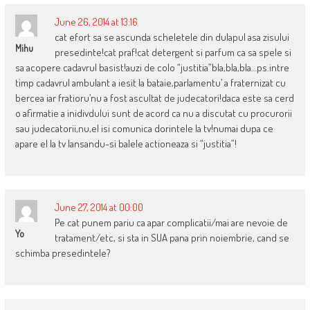
June 26, 2014 at 13:16
cat efort sa se ascunda scheletele din dulapul asa zisului
Mihu
presedinte!cat praf!cat detergent si parfum ca sa spele si
sa acopere cadavrul basist!auzi de colo “justitia”bla,bla,bla…ps.intre
timp cadavrul ambulant a iesit la bataie,parlamentu’ a fraternizat cu
bercea iar fratioru’nu a fost ascultat de judecatori!daca este sa cerd
o afirmatie a inidivdului sunt de acord ca nu a discutat cu procurorii
sau judecatorii,nu,el isi comunica dorintele la tv!numai dupa ce
apare el la tv lansandu-si balele actioneaza si “justitia”!
June 27, 2014 at 00:00
Pe cat punem pariu ca apar complicatii/mai are nevoie de
Yo
tratament/etc, si sta in SUA pana prin noiembrie, cand se
schimba presedintele?