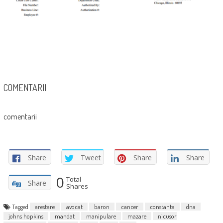
COMENTARII
comentarii
Share
Tweet
Share
Share
0
Total
Share
Shares
Tagged
arestare
avocat
baron
cancer
constanta
dna
johns hopkins
mandat
manipulare
mazare
nicusor