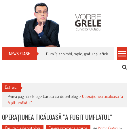
Skip
to
content
Cum îți schimbi, rapid, gratuit și eficient, furniz
NEWS FLASH
Esti aici:
Prima pagină >
Blog
>
Caruta cu deontologi
>
Operațiunea ticăloasă “a
fugit umflatul”
OPERAȚIUNEA TICĂLOASĂ “A FUGIT UMFLATUL”
Caruta cu deontologi
Ce-mi provoaca scarba
de
Victor Ciutacu
-