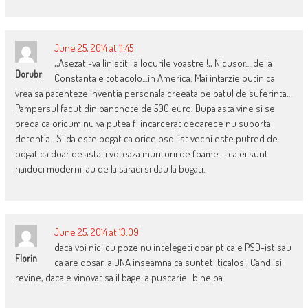
June 25, 2014 at 11:45
,,Asezati-va linistiti la locurile voastre !,, Nicusor….de la
Dorubr
Constanta e tot acolo…in America. Mai intarzie putin ca
vrea sa patenteze inventia personala creeata pe patul de suferinta…
Pampersul facut din bancnote de 500 euro. Dupa asta vine si se
preda ca oricum nu va putea fi incarcerat deoarece nu suporta
detentia . Si da este bogat ca orice psd-ist vechi este putred de
bogat ca doar de asta ii voteaza muritorii de foame…..ca ei sunt
haiduci moderni iau de la saraci si dau la bogati.
June 25, 2014 at 13:09
daca voi nici cu poze nu intelegeti doar pt ca e PSD-ist sau
Florin
ca are dosar la DNA inseamna ca sunteti ticalosi. Cand isi
revine, daca e vinovat sa il bage la puscarie…bine pa.