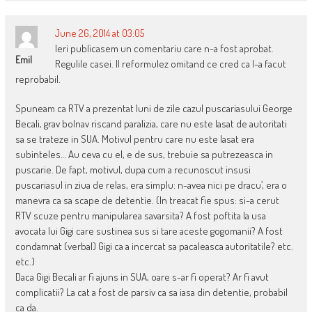
June 26, 2014 at 03:05
Ieri publicasem un comentariu care n-a fost aprobat.
Emil
Regulile casei. Il reformulez omitand ce cred ca l-a facut
reprobabil.
Spuneam ca RTV a prezentat luni de zile cazul puscariasului George
Becali, grav bolnav riscand paralizia, care nu este lasat de autoritati
sa se trateze in SUA. Motivul pentru care nu este lasat era
subinteles… Au ceva cu el, e de sus, trebuie sa putrezeasca in
puscarie. De fapt, motivul, dupa cum a recunoscut insusi
puscariasul in ziua de relas, era simplu: n-avea nici pe dracu’, era o
manevra ca sa scape de detentie. (In treacat fie spus: si-a cerut
RTV scuze pentru manipularea savarsita? A fost poftita la usa
avocata lui Gigi care sustinea sus si tare aceste gogomanii? A fost
condamnat (verbal) Gigi ca a incercat sa pacaleasca autoritatile? etc.
etc.)
Daca Gigi Becali ar fi ajuns in SUA, oare s-ar fi operat? Ar fi avut
complicatii? La cat a fost de parsiv ca sa iasa din detentie, probabil
ca da.