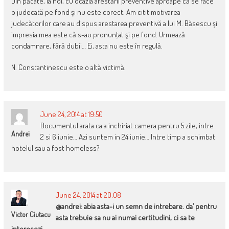
Din păcate, la noi, cu ocazia arestării preventive aproape că se face
o judecată pe fond şi nu este corect. Am citit motivarea
judecătorilor care au dispus arestarea preventivă a lui M. Băsescu şi
impresia mea este că s-au pronunţat şi pe fond. Urmează
condamnare, fără dubii… Ei, asta nu este în regulă.
N. Constantinescu este o altă victimă.
June 24, 2014 at 19:50
Documentul arata ca a inchiriat camera pentru 5 zile, intre
Andrei
2 si 6 iunie… Azi suntem in 24 iunie… Intre timp a schimbat
hotelul sau a fost homeless?
June 24, 2014 at 20:08
@andrei: abia asta-i un semn de intrebare. da’ pentru
Victor Ciutacu
asta trebuie sa nu ai numai certitudini, ci sa te
interesezi…