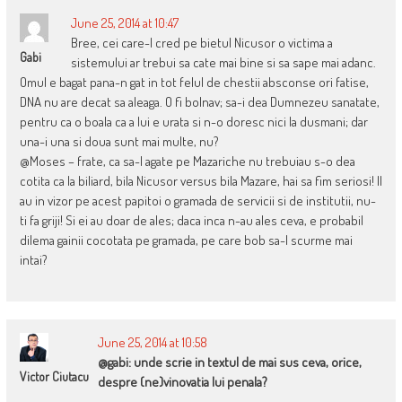
June 25, 2014 at 10:47
Bree, cei care-l cred pe bietul Nicusor o victima a
Gabi
sistemului ar trebui sa cate mai bine si sa sape mai adanc.
Omul e bagat pana-n gat in tot felul de chestii absconse ori fatise,
DNA nu are decat sa aleaga. O fi bolnav; sa-i dea Dumnezeu sanatate,
pentru ca o boala ca a lui e urata si n-o doresc nici la dusmani; dar
una-i una si doua sunt mai multe, nu?
@Moses – frate, ca sa-l agate pe Mazariche nu trebuiau s-o dea
cotita ca la biliard, bila Nicusor versus bila Mazare, hai sa fim seriosi! Il
au in vizor pe acest papitoi o gramada de servicii si de institutii, nu-
ti fa griji! Si ei au doar de ales; daca inca n-au ales ceva, e probabil
dilema gainii cocotata pe gramada, pe care bob sa-l scurme mai
intai?
June 25, 2014 at 10:58
@gabi: unde scrie in textul de mai sus ceva, orice,
Victor Ciutacu
despre (ne)vinovatia lui penala?