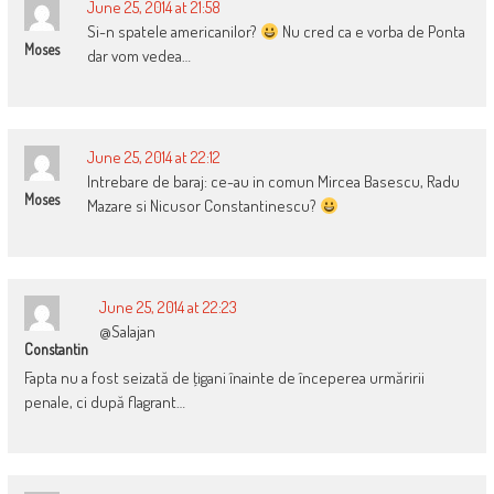
June 25, 2014 at 21:58
Si-n spatele americanilor?
Nu cred ca e vorba de Ponta
Moses
dar vom vedea…
June 25, 2014 at 22:12
Intrebare de baraj: ce-au in comun Mircea Basescu, Radu
Moses
Mazare si Nicusor Constantinescu?
June 25, 2014 at 22:23
@Salajan
Constantin
Fapta nu a fost seizată de ţigani înainte de începerea urmăririi
penale, ci după flagrant…