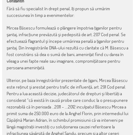
Constantin
Fără să fiu specialist în drept penal, îţi propun să urmărim
succesiunea în timp a evenimentelor:
Mircea Băsescu formulează o plângere împotriva ţiganilor pentru
şantaj, infracţiune prevăzută şi pedepsită de art. 207 Cod penal. Se
efectuează flagrantul şi începe urmărirea penală a ţiganilor pentru
şantaj. Din înregistrările DNA-ului rezultă cu claritate că M. Băsescu a
fost constrâns să dea o sumă de bani, ameninţat fiind cu darea în
vileag a unei fapte reale sau imaginare, compromiţătoare pentru
persoana ameninţată.
Ulterior, pe baza înregistrărilor prezentate de ţigani, Mircea Băsescu
este reţinut şi arestat pentru trafic de influenţă, art. 291 Cod penal.
Pentru a lua această decizie, judecătorul de drepturi şi libertăţi a
considerat “că există în cauză probe care conduc la o presupunere
rezonabilă că în perioada …2011 – ….2012 inculpatul Băsescu Mircea a
primit suma de 250.000 euro de la Anghel Florin, prin intermediul lui
Căpățînă Marian Adrian, în schimbul promisiunii că va interveni pe
lângă magistraţii investiţi cu soluţionarea cauzei referitoare la
infracţiunea săvârşită de Anghel Sandu, precum şi a altor cereri