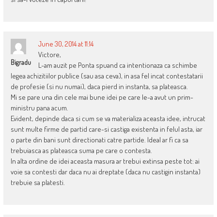
June 30, 2014 at 11:14
Victore,
Bigradu
L-am auzit pe Ponta spuand ca intentionaza ca schimbe
legea achizitiilor publice (sau asa ceva), in asa fel incat contestatarii
de profesie (si nu numai), daca pierd in instanta, sa plateasca.
Mi se pare una din cele mai bune idei pe care le-a avut un prim-
ministru pana acum.
Evident, depinde daca si cum se va materializa aceasta idee, intrucat
sunt multe firme de partid care-si castiga existenta in felul asta, iar
o parte din bani sunt directionati catre partide. Ideal ar fi ca sa
trebuiasca as plateasca suma pe care o contesta.
In alta ordine de idei aceasta masura ar trebui extinsa peste tot: ai
voie sa contesti dar daca nu ai dreptate (daca nu castigin instanta)
trebuie sa platesti.