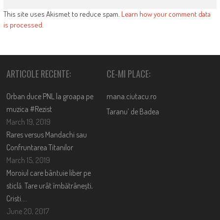
This site uses Akismet to reduce spam.
Learn how your comment data
is processed
.
ARTICOLE RECENTE:
CE-MI PLACE:
Orban duce PNL la groapa pe
mana.ciutacu.ro
muzica #Rezist
Taranu’ de Badea
March 19, 2019
Rares versus Mandachi sau
Confruntarea Titanilor
March 15, 2019
Moroiul care bântuie liber pe
sticlă. Tare urât îmbătrânești,
Cristi….
June 20, 2017