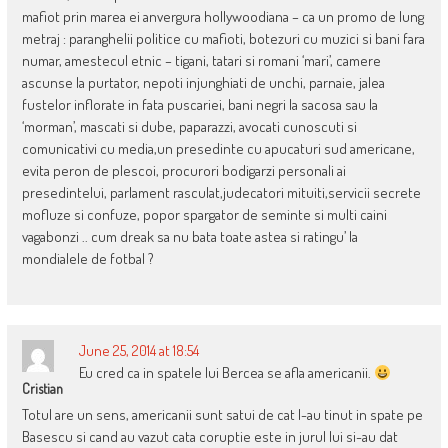
mafiot prin marea ei anvergura hollywoodiana – ca un promo de lung
metraj : paranghelii politice cu mafioti, botezuri cu muzici si bani fara
numar, amestecul etnic – tigani, tatari si romani ‘mari’, camere
ascunse la purtator, nepoti injunghiati de unchi, parnaie, jalea
fustelor inflorate in fata puscariei, bani negri la sacosa sau la
‘morman’, mascati si dube, paparazzi, avocati cunoscuti si
comunicativi cu media,un presedinte cu apucaturi sud americane,
evita peron de plescoi, procurori bodigarzi personali ai
presedintelui, parlament rasculat,judecatori mituiti,servicii secrete
mofluze si confuze, popor spargator de seminte si multi caini
vagabonzi .. cum dreak sa nu bata toate astea si ratingu’ la
mondialele de fotbal ?
June 25, 2014 at 18:54
Eu cred ca in spatele lui Bercea se afla americanii.
Cristian
Totul are un sens, americanii sunt satui de cat l-au tinut in spate pe
Basescu si cand au vazut cata coruptie este in jurul lui si-au dat