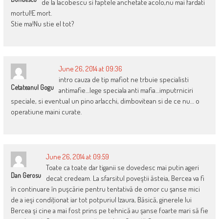
de la Iacobescu si faptele anchetate acolo,nu mai fardati
mortul!E mort.
Stie ma!Nu stie el tot?
June 26, 2014 at 09:36
intro cauza de tip mafiot ne trbuie specialisti
Cetateanul Gogu
antimafie…lege speciala anti mafia…imputrniciri
speciale, si eventual un pino arlacchi, dimbovitean si de ce nu… o
operatiune maini curate.
June 26, 2014 at 09:59
Toate ca toate dar tiganii se dovedesc mai putin ageri
Dan Gerosu
decat credeam. La sfarsitul poveştii ăsteia, Bercea va fi
în continuare în puşcărie pentru tentativă de omor cu şanse mici
de a ieşi condiţionat iar tot potpuriul Izaura, Băsică, ginerele lui
Bercea şi cine a mai fost prins pe tehnică au şanse foarte mari să fie