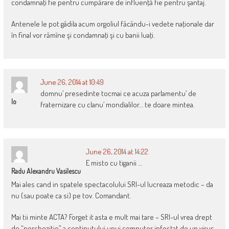
condamnaţi fie pentru cumpărare de influenţă fie pentru şantaj.
Antenele le pot gâdila acum orgoliul făcându-i vedete naţionale dar
în final vor rămîne şi condamnaţi şi cu banii luaţi.
June 26, 2014 at 10:49
domnu’ presedinte tocmai ce acuza parlamentu’ de
Io
fraternizare cu clanu’ mondialilor… te doare mintea.
June 26, 2014 at 14:22
E misto cu tiganii …
Radu Alexandru Vasilescu
Mai ales cand in spatele spectacolului SRI-ul lucreaza metodic – da
nu (sau poate ca si) pe tov. Comandant.
Mai tii minte ACTA? Forget it asta e mult mai tare – SRI-ul vrea drept
de “perchezitie” a continutului unui computer infestat de un virus