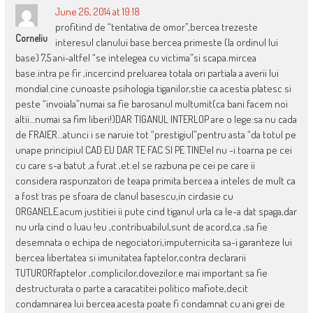
June 26, 2014 at 19:18
profitind de “tentativa de omor”,bercea trezeste
Corneliu
interesul clanului base.bercea primeste (la ordinul lui
base) 7,5 ani-altfel “se intelegea cu victima”si scapa.mircea
base.intra pe fir ,incercind preluarea totala ori partiala a averii lui
mondial.cine cunoaste psihologia tiganilor,stie ca acestia platesc si
peste “invoiala”numai sa fie barosanul multumit(ca bani facem noi
altii…numai sa fim liberi!)DAR TIGANUL INTERLOP are o lege:sa nu cada
de FRAIER…atunci i se naruie tot “prestigiul”pentru asta “da totul pe
unape principiul CAD EU DAR TE FAC SI PE TINE!el nu -i toarna pe cei
cu care s-a batut ,a furat ,et.el se razbuna pe cei pe care ii
considera raspunzatori de teapa primita.bercea a inteles de mult ca
a fost tras pe sfoara de clanul basescu,in cirdasie cu
ORGANELE.acum justitiei ii pute cind tiganul urla ca le-a dat spaga,dar
nu urla cind o luau !eu ,contribuabilul,sunt de acord,ca ,sa fie
desemnata o echipa de negociatori,imputernicita sa-i garanteze lui
bercea libertatea si imunitatea faptelor,contra declararii
TUTURORfaptelor ,complicilor,dovezilor.e mai important sa fie
destructurata o parte a caracatitei politico mafiote,decit
condamnarea lui bercea.acesta poate fi condamnat cu ani grei de