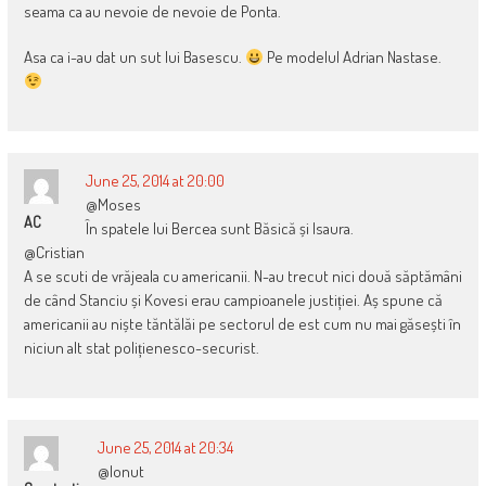
seama ca au nevoie de nevoie de Ponta.
Asa ca i-au dat un sut lui Basescu.
Pe modelul Adrian Nastase.
June 25, 2014 at 20:00
@Moses
AC
În spatele lui Bercea sunt Băsică și Isaura.
@Cristian
A se scuti de vrăjeala cu americanii. N-au trecut nici două săptămâni
de când Stanciu și Kovesi erau campioanele justiției. Aș spune că
americanii au niște tăntălăi pe sectorul de est cum nu mai găsești în
niciun alt stat polițienesco-securist.
June 25, 2014 at 20:34
@Ionut