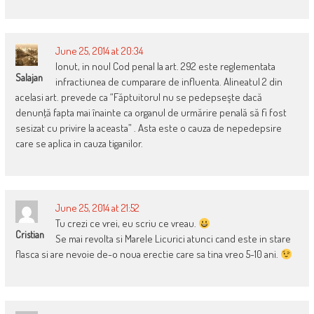
June 25, 2014 at 20:34
Ionut, in noul Cod penal la art. 292 este reglementata
Salajan
infractiunea de cumparare de influenta. Alineatul 2 din
acelasi art. prevede ca “Făptuitorul nu se pedepseşte dacă
denunţă fapta mai înainte ca organul de urmărire penală să fi fost
sesizat cu privire la aceasta” . Asta este o cauza de nepedepsire
care se aplica in cauza tiganilor.
June 25, 2014 at 21:52
Tu crezi ce vrei, eu scriu ce vreau.
Cristian
Se mai revolta si Marele Licurici atunci cand este in stare
flasca si are nevoie de-o noua erectie care sa tina vreo 5-10 ani.