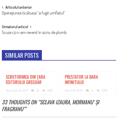
POST
Articolul anterior
Operațiunea ticăloasă “a fugit umflatul”
NAVIGATION
Urmatorul articol
Scuze că n-am revenit în sicriu de plumb
SIMILAR POSTS
SCRIITORIMEA DIN ŢARA
PRESTATOR LA BARA
EDITORULUI GREGOAR
INFINITULUI
November 18, 2010
58
6180
March 18, 2009
21
2798
33 THOUGHTS ON “
SCLAVA IZAURA, MORMANU’ ȘI
FRAGRANU’
”