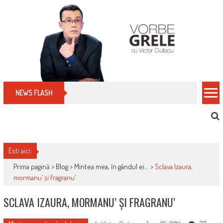
Skip
to
content
Cum îți schimbi, rapid, gratuit și eficient, furniz
NEWS FLASH
Esti aici:
Prima pagină >
Blog
>
Mintea mea, în gândul ei...
>
Sclava Izaura,
mormanu’ și fragranu’
SCLAVA IZAURA, MORMANU’ ȘI FRAGRANU’