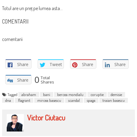
Totul are un preț pe lumea asta…
COMENTARII
comentarii
Share
Tweet
Share
Share
0
Total
Share
Shares
Tagged
abraham
bani
bercea mondialu
coruptie
demisie
dna
flagrant
mircea basescu
scandal
spaga
traian basescu
Victor Ciutacu