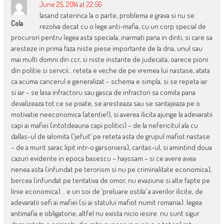
June 25, 2014 at 22:56
lasand caterinca la o parte, problema e grava si nu se
Cola
rezolva decat cu o lege anti-mafia, cu un corp special de
procurori pentru legea asta speciala, inarmati pana in dinti, si care sa
aresteze in prima faza niste piese importante de la dna, unul sau
mai multi domni din ccr, si niste instante de judecata, oarece pioni
din politie si servcii.. reteta e veche de pe vremea lui nastase, atata
ca acuma cancerul e generalizat – schema e simpla, si se repeta iar
si iar – se lasa infractoru sau gasca de infractori sa comita pana
devalizeaza tot ce se poate, se aresteaza sau se santajeaza pe o
motivatie neeconomica (atentie!), si averea ilicita ajunge la adevaratii
capi ai mafiei (intotdeauna capi politici) – de la nefericitul ala cu
dallas-ul de ialomita (‘jefuit’ pe reteta asta de grupul mafiot nastase
– de a murit sarac lipit intr-o garsoniera), caritas-ul, si amintind doua
cazuri evidente in epoca basescu – hayssam – si ce avere avea
nenea asta (infundat pe terorism si nu pe criminalitate economica),
bercea (infundat pe tentativa de omor, nu evaziune si alte fapte pe
linie economica) .. e un soi de ‘preluare ostila’ a averilor ilicite, de
adevaratii sefi ai mafiei (si ai statului mafiot numit romania). legea
antimafia e obligatorie, altfel nu exista nicio iesire. nu sunt sigur