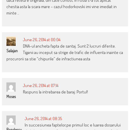
daca reteta e originala, din cate cunosc in rusia s-a tot aplicat
chestia asta la scara mare – cazul hodorkovski imi vine imediat in
minte ..
June 26, 2014 at 00:04
DNA-ul ancheta fapta de santaj. Sunt 2 lucruri diferite.
Salajan
Tiganii au inceput sa strige de trafic de influenta inainte ca
procurorii sa stie “chipurile” de infractiunea asta
June 26, 2014 at 07:14
Raspuns la intrebarea de baraj: Portul!
Moses
June 26, 2014 at 08:35
In succesiunea faptelor,pe primul loc e luarea dosarului
Bondescu