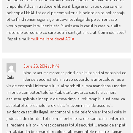
chipurile. Adica in traducere libera iti baga ei un virus dupa care iti
pot copia LEGAL tot ce ai pe computer si bineinteles te pot santaja
pt ca fiind roman sigur sigur ai ceva luat ilegal de pe torrent sau
vreun program fara licenta etc. Si asta asa in cazul in care n-ai alte
materiale personale cu care poti fi santajat si lucrat. Opinii idei ceva?
Repet e mult
mult mai tare decat ACTA
June 26, 2014 at 14:44
bine ca acuma macar sa prind laolalta basisti si nebasisti ce
Cola
idei de securisti stalinisti au subordonatii lui coldea, vis a
vis de controlul internetului si al perchizitiei fara mandat sau motive
,in orice computer/telefon/tableta/cravata cu sau fara camera
ascunsa. golania a inceput de ceva timp, si toti tampitii sustineau ca
ascultatul telefoanelor e ok, daca ‘n-avem nimic de ascuns’ ..
evident ca asculta ilegal, iar companiile de telefonie ar trebui date in
judecata de clienti – tot ce mai controleaza ele sunt call-center-ele
si reclamele la tv – in rest opereaza totul securistii.. macar de ar plati
sri-ul, dar din buzunarul lui coldea, abonamentele noastre.. taman