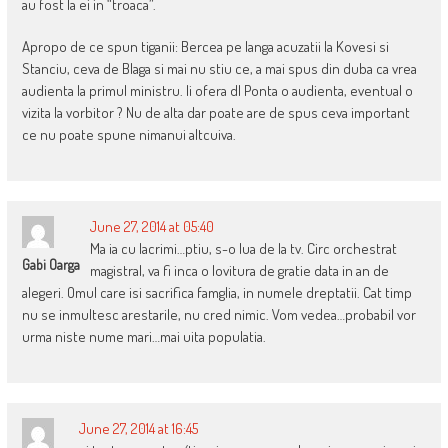
au fost la ei in “troaca”.
Apropo de ce spun tiganii: Bercea pe langa acuzatii la Kovesi si
Stanciu, ceva de Blaga si mai nu stiu ce, a mai spus din duba ca vrea
audienta la primul ministru. Ii ofera dl Ponta o audienta, eventual o
vizita la vorbitor ? Nu de alta dar poate are de spus ceva important
ce nu poate spune nimanui altcuiva.
June 27, 2014 at 05:40
Ma ia cu lacrimi…ptiu, s-o lua de la tv. Circ orchestrat
Gabi Oarga
magistral, va fi inca o lovitura de gratie data in an de
alegeri. Omul care isi sacrifica famglia, in numele dreptatii. Cat timp
nu se inmultesc arestarile, nu cred nimic. Vom vedea…probabil vor
urma niste nume mari…mai uita populatia.
June 27, 2014 at 16:45