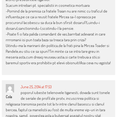
Si,acum intrebari pt. specialistii in cosmetica mortuara:
-Pornind de la premisa ca fratele Traian nu are nimic cu traficul de
influenta,pe ce cai a reusit fratele Mircea sa-l opreasca pe
procurorul Iacobescu sa duca la bun sfirsit dosarul?Luindu-i
dosarul,sanctionindu-l,scotindu-l la pensie.
-Poate fi o fata palida comandant de vas,barrrbat adevarat in care
rrrromanii isi pun toata baza sa treaca tara prin criza?
Uitindu-ma la marinarii din politica,de la frati pina la Mircea Toader si
Pandele,eu stiu ce sa spun?Tin minte ca se intra tare greu in
meseria asta,cum dreaq reuseau astia,si carte trebuia a stii,si
baremul sportiv era prohibitiv pt elevii obisnuiti!Asa ceva nu egzista!
June 25, 2014 at 17:53
poporul iubeste telenovele tiganesti, dovada sunt tonele
Cola
de seriale de profil ale protv, incuscrirea politica si
religioasa transmisa peste tot la tv intre clanul basescu si clanul
bercea, faptul ca manelistii au fost de multa vreme vip-uri in tara
noastra, samd.. povestea asta a bulversat asezatul nostru stat