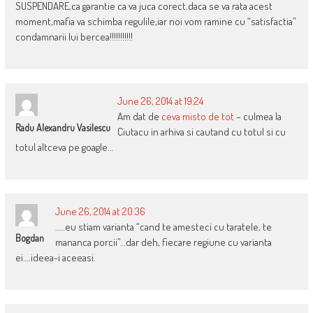
SUSPENDARE,ca garantie ca va juca corect.daca se va rata acest
moment,mafia va schimba regulile,iar noi vom ramine cu “satisfactia”
condamnarii lui bercea!!!!!!!!!!!
June 26, 2014 at 19:24
Am dat de
ceva misto de tot
– culmea la
Radu Alexandru Vasilescu
Ciutacu in arhiva si cautand cu totul si cu
totul altceva pe goagle…
June 26, 2014 at 20:36
…..eu stiam varianta “cand te amesteci cu taratele, te
Bogdan
mananca porcii”…dar deh, fiecare regiune cu varianta
ei….ideea-i aceeasi.