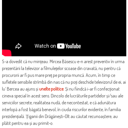
S-a dovedit că nu mințeau. Mircea Băsescu e-n arest preventiv în urma
prezentării la televizor a filmulețelor scoase din cravată, nu pentru că
procurorii ar fi pus mare preț pe propria muncă. Acum, în timp ce
sufletele sensibile strîmbă din nas că nu poți deschide televizorul de ei, ai
lu’ Bercea au ajuns și
unelte politice
. Și nu fiindcă i-ar fi confecționat
cineva special în acest sens. Dincolo de lucrăturile partidelor și/sau ale
serviciilor secrete, realitatea nudă, de necontestat, e că adunătura
interlopă a fost băgată benevol, în ciuda riscurilor evidente, în familia
prezidențială. Țiganii din Drăgănești-Olt au căutat recunoaștere, au
plătit pentru ea și au primit-o.