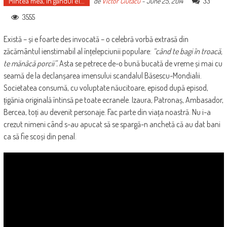
Mintea mea, în gândul ei...
33
de
Victor Ciutacu
-
June 25, 2014
3555
Există – și e foarte des invocată – o celebră vorbă extrasă din
zăcământul ienstimabil al înțelepciunii populare:
“când te bagi în troacă,
te mănâcă porcii”.
Asta se petrece de-o bună bucată de vreme și mai cu
seamă de la declanșarea imensului scandalul Băsescu-Mondialii.
Societatea consumă, cu voluptate năucitoare, episod după episod,
țigănia originală întinsă pe toate ecranele. Izaura, Patronaș, Ambasador,
Bercea, toți au devenit personaje. Fac parte din viața noastră. Nu i-a
crezut nimeni când s-au apucat să se spargă-n anchetă că au dat bani
ca să fie scoși din penal.