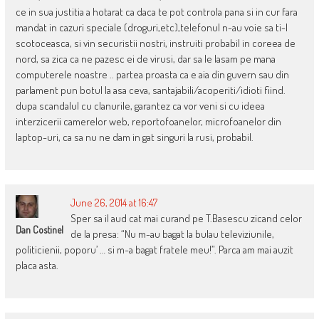
ce in sua justitia a hotarat ca daca te pot controla pana si in cur fara
mandat in cazuri speciale (droguri,etc),telefonul n-au voie sa ti-l
scotoceasca, si vin securistii nostri, instruiti probabil in coreea de
nord, sa zica ca ne pazesc ei de virusi, dar sa le lasam pe mana
computerele noastre .. partea proasta ca e aia din guvern sau din
parlament pun botul la asa ceva, santajabili/acoperiti/idioti fiind.
dupa scandalul cu clanurile, garantez ca vor veni si cu ideea
interzicerii camerelor web, reportofoanelor, microfoanelor din
laptop-uri, ca sa nu ne dam in gat singuri la rusi, probabil.
June 26, 2014 at 16:47
Sper sa il aud cat mai curand pe T.Basescu zicand celor
Dan Costinel
de la presa: “Nu m-au bagat la bulau televiziunile,
politicienii, poporu’ … si m-a bagat fratele meu!”. Parca am mai auzit
placa asta.