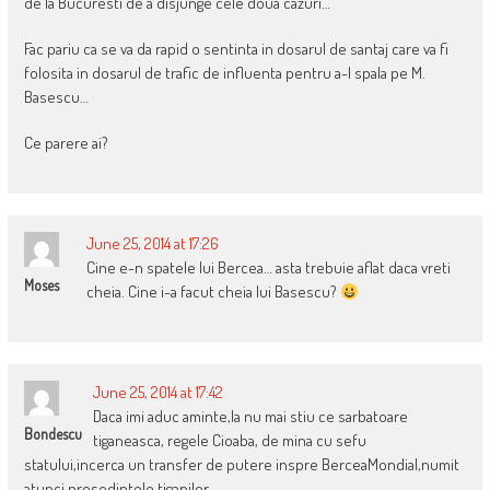
de la Bucuresti de a disjunge cele doua cazuri…
Fac pariu ca se va da rapid o sentinta in dosarul de santaj care va fi
folosita in dosarul de trafic de influenta pentru a-l spala pe M.
Basescu…
Ce parere ai?
June 25, 2014 at 17:26
Cine e-n spatele lui Bercea… asta trebuie aflat daca vreti
Moses
cheia. Cine i-a facut cheia lui Basescu?
June 25, 2014 at 17:42
Daca imi aduc aminte,la nu mai stiu ce sarbatoare
Bondescu
tiganeasca, regele Cioaba, de mina cu sefu
statului,incerca un transfer de putere inspre BerceaMondial,numit
atunci presedintele tiganilor.