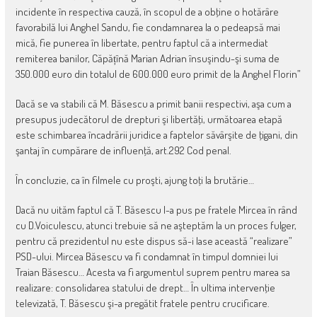
incidente în respectiva cauză, în scopul de a obţine o hotărâre
favorabilă lui Anghel Sandu, fie condamnarea la o pedeapsă mai
mică, fie punerea în libertate, pentru faptul că a intermediat
remiterea banilor, Căpățînă Marian Adrian însuşindu-şi suma de
350.000 euro din totalul de 600.000 euro primit de la Anghel Florin”
Dacă se va stabili că M. Băsescu a primit banii respectivi, aşa cum a
presupus judecătorul de drepturi şi libertăţi, următoarea etapă
este schimbarea încadrării juridice a faptelor săvârşite de ţigani, din
şantaj în cumpărare de influenţă, art.292 Cod penal.
În concluzie, ca în filmele cu proşti, ajung toţi la brutărie…
Dacă nu uităm faptul că T. Băsescu l-a pus pe fratele Mircea în rând
cu D.Voiculescu, atunci trebuie să ne aşteptăm la un proces fulger,
pentru că prezidentul nu este dispus să-i lase această “realizare”
PSD-ului. Mircea Băsescu va fi condamnat în timpul domniei lui
Traian Băsescu… Acesta va fi argumentul suprem pentru marea sa
realizare: consolidarea statului de drept… În ultima intervenţie
televizată, T. Băsescu şi-a pregătit fratele pentru crucificare.