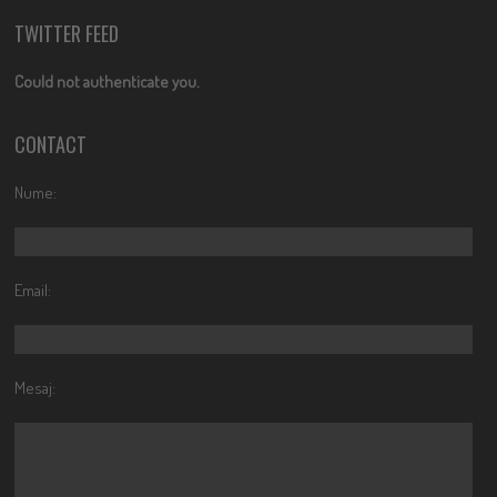
TWITTER FEED
Could not authenticate you.
CONTACT
Nume:
Email:
Mesaj: