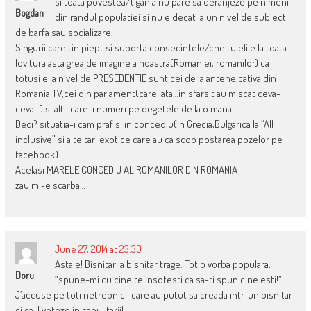
si toata povestea/tigania nu pare sa deranjeze pe nimeni
Bogdan
din randul populatiei si nu e decat la un nivel de subiect
de barfa sau socializare.
Singurii care tin piept si suporta consecintele/cheltuielile la toata
lovitura asta grea de imagine a noastra(Romaniei, romanilor) ca
totusi e la nivel de PRESEDENTIE sunt cei de la antene,cativa din
Romania TV,cei din parlament(care iata…in sfarsit au miscat ceva-
ceva…) si altii care-i numeri pe degetele de la o mana…
Deci? situatia-i cam praf si in concediu(in Grecia,Bulgarica la “All
inclusive” si alte tari exotice care au ca scop postarea pozelor pe
facebook).
Acelasi MARELE CONCEDIU AL ROMANILOR DIN ROMANIA
zau mi-e scarba…
June 27, 2014 at 23:30
Asta e! Bisnitar la bisnitar trage. Tot o vorba populara:
Doru
“spune-mi cu cine te insotesti ca sa-ti spun cine esti!”
J’accuse pe toti netrebnicii care au putut sa creada intr-un bisnitar
si sa-l voteze in capul tarii!