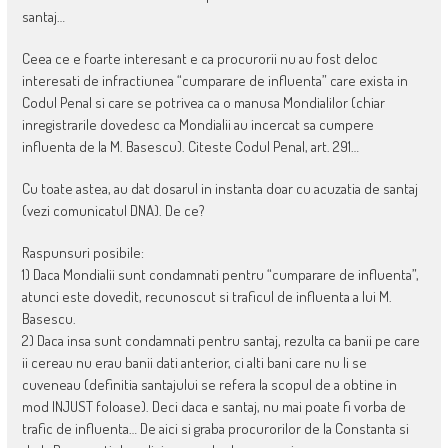
santaj…
Ceea ce e foarte interesant e ca procurorii nu au fost deloc
interesati de infractiunea “cumparare de influenta” care exista in
Codul Penal si care se potrivea ca o manusa Mondialilor (chiar
inregistrarile dovedesc ca Mondialii au incercat sa cumpere
influenta de la M. Basescu). Citeste Codul Penal, art. 291…
Cu toate astea, au dat dosarul in instanta doar cu acuzatia de santaj
(vezi comunicatul DNA). De ce?
Raspunsuri posibile:
1) Daca Mondialii sunt condamnati pentru “cumparare de influenta”,
atunci este dovedit, recunoscut si traficul de influenta a lui M.
Basescu.
2) Daca insa sunt condamnati pentru santaj, rezulta ca banii pe care
ii cereau nu erau banii dati anterior, ci alti bani care nu li se
cuveneau (definitia santajului se refera la scopul de a obtine in
mod INJUST foloase). Deci daca e santaj, nu mai poate fi vorba de
trafic de influenta… De aici si graba procurorilor de la Constanta si