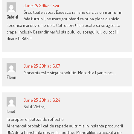
June 25, 2014 at 15:54
Si cu toate astea , Basescu ramane darz ca un marinar in
Gabriel
fata furtunii ,pe mare,anuntand ca nu va pleca cu nicio
secunda mai devreme de la Cotroceni ! Tara poate sa se agite ,sa
crape, inclusiv Cezar din varful stalpului cu steagul lui , cu tot ! Il
doare la BAS !!!
June 25, 2014 at 16:07
Monarhia este singura solutie. Monarhia tiganeasca…
Florin
June 25, 2014 at 16:24
Salut Victor,
Ionut
Iti propun o ipoteza de reflectie:
Ai remarcat probabil cat de repede au trimis in instanta procurorii
DNA de la Constanta dosarul importriva Mondialilor cu acuzatia de