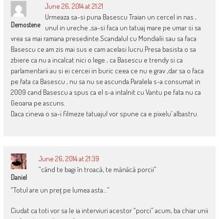
June 26, 2014 at 21:21
Urmeaza sa-si puna Basescu Traian un cercel in nas ,
Demostene
unul in ureche ,sa-si faca un tatuaj mare pe umar si sa
vrea sa mai ramana presedinte.Scandalul cu Mondialii sau sa faca
Basescu ce am zis mai sus e cam acelasi lucru.Presa basista o sa
zbiere ca nu a incalcat nici o lege , ca Basescu e trendy si ca
parlamentarii au si ei cercei in buric ceea ce nu e grav ,dar sa o faca
pe fata ca Basescu , nu sa nu se ascunda.Paralela s-a consumat in
2009 cand Basescu a spus ca el s-a intalnit cu Vantu pe fata nu ca
Geoana pe ascuns.
Daca cineva o sa-i filmeze tatuajul vor spune ca e pixelu’ albastru.
June 26, 2014 at 21:39
“când te bagi în troacă, te mănâcă porcii”
Daniel
“Totul are un preț pe lumea asta…”
Ciudat ca toti vor sa le ia interviuri acestor “porci” acum, ba chiar unii