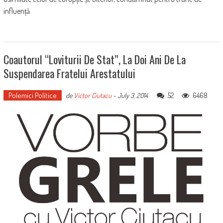
influență
Coautorul “loviturii De Stat”, La Doi Ani De La
Suspendarea Fratelui Arestatului
Polemici Politice
52
6468
de
Victor Ciutacu
-
July 3, 2014