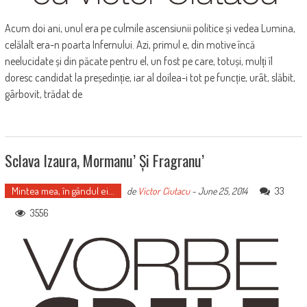
Acum doi ani, unul era pe culmile ascensiunii politice și vedea Lumina,
celălalt era-n poarta Infernului. Azi, primul e, din motive încă
neelucidate și din păcate pentru el, un fost pe care, totuși, mulți îl
doresc candidat la președinție, iar al doilea-i tot pe funcție, urât, slăbit,
gârbovit, trădat de
Sclava Izaura, Mormanu’ Și Fragranu’
Mintea mea, în gândul ei...
33
de
Victor Ciutacu
-
June 25, 2014
3556