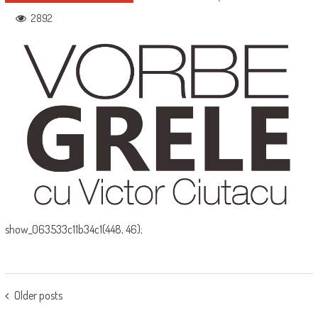
2892
show_063533c11b34c1(448, 46);
POSTS
Older posts
NAVIGATION