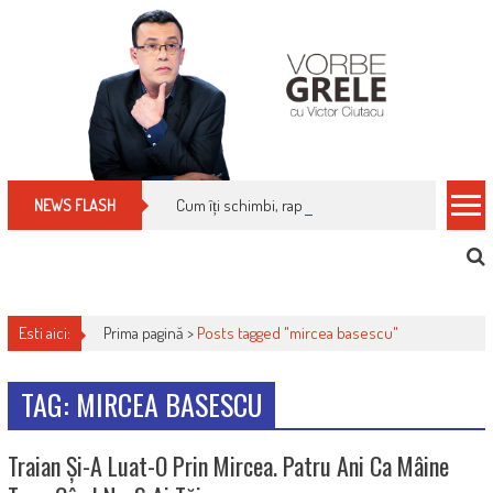
Skip
to
content
Cum îți schimbi, rapid, gratuit și eficient, furniz
NEWS FLASH
Esti aici:
Prima pagină >
Posts tagged "mircea basescu"
TAG: MIRCEA BASESCU
Traian Și-A Luat-O Prin Mircea. Patru Ani Ca Mâine