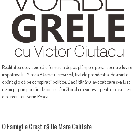
Realitatea dezvăluie că o femeie a depus plângere penală pentru lovire
împotriva lui Mircea Băsescu. Previzibil, fratele prezidenţial dezminte
opărit şi o dă pe conspiraţii politice. Dacă tânărul avocat care s-a luat
de piept prin parcări de birt cu Jucătorul era vinovat pentru o asociere
din trecut cu Sorin Roşca
O Famiglie Creștină De Mare Calitate