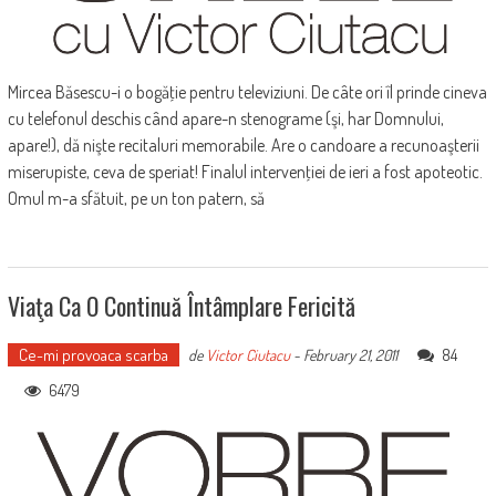
Mircea Băsescu-i o bogăţie pentru televiziuni. De câte ori îl prinde cineva
cu telefonul deschis când apare-n stenograme (şi, har Domnului,
apare!), dă nişte recitaluri memorabile. Are o candoare a recunoaşterii
miserupiste, ceva de speriat! Finalul intervenţiei de ieri a fost apoteotic.
Omul m-a sfătuit, pe un ton patern, să
Viaţa Ca O Continuă Întâmplare Fericită
Ce-mi provoaca scarba
84
de
Victor Ciutacu
-
February 21, 2011
6479