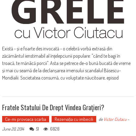
Există - și e foarte des invocată - o celebră vorbă extrasă din
zăcământul ienstimabil al înțelepciunii populare: "când te bagi în
troacă, te mănâcă porcii". Asta se petrece de-o bună bucată de vreme
și mai cu seamă de la declanșarea imensului scandalul Băsescu-
Mondialii. Societatea consumă, cu voluptate năucitoare, episod
Fratele Statului De Drept Vindea Graţieri?
Ce-mi provoaca scarba
Rezervaţia cu imbecili
de
Victor Ciutacu
-
51
6828
June 20, 2014