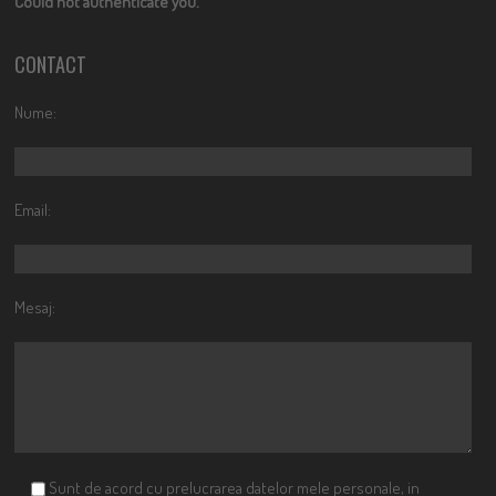
Could not authenticate you.
CONTACT
Nume:
Email:
Mesaj:
Sunt de acord cu prelucrarea datelor mele personale, in