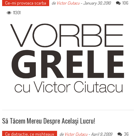
Ce-mi provoaca scarba
106
de
Victor Ciutacu
-
January 30, 2010
11301
Să Tăcem Mereu Despre Acelaşi Lucru!
Ce dixtractie, ce mishteaux
36
de
Victor Ciutacu
-
April 9, 2009