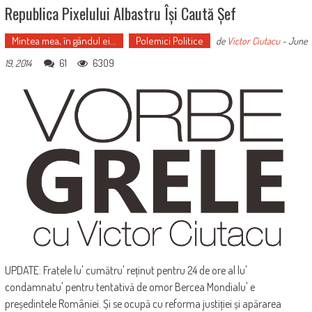
Republica Pixelului Albastru Își Caută Șef
Mintea mea, în gândul ei...
Polemici Politice
de
Victor Ciutacu
-
June
61
6309
19, 2014
UPDATE: Fratele lu' cumătru' reținut pentru 24 de ore al lu'
condamnatu' pentru tentativă de omor Bercea Mondialu' e
președintele României. Și se ocupă cu reforma justiției și apărarea