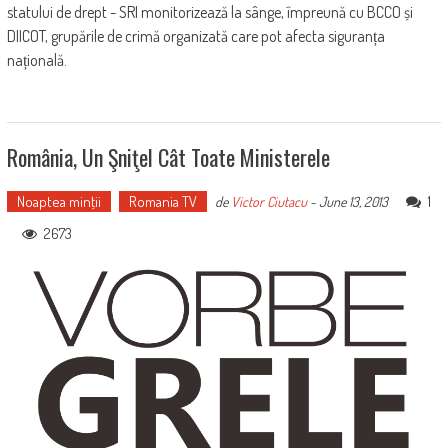
statului de drept - SRI monitorizează la sânge, împreună cu BCCO și
DIICOT, grupările de crimă organizată care pot afecta siguranța
națională.
România, Un Şniţel Cât Toate Ministerele
Noaptea minţii
Romania TV
1
de
Victor Ciutacu
-
June 13, 2013
2673