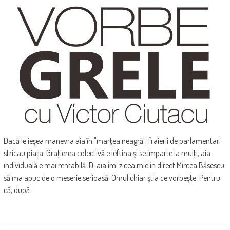
Dacă le ieşea manevra aia în "marţea neagră", fraierii de parlamentari
stricau piaţa. Graţierea colectivă e ieftina şi se imparte la mulţi, aia
individuală e mai rentabilă. D-aia îmi zicea mie în direct Mircea Băsescu
să ma apuc de o meserie serioasă. Omul chiar ştia ce vorbeşte. Pentru
că, după