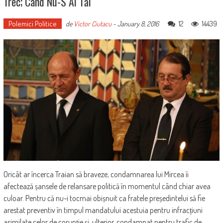
Trec; Când Nu-S Ai Tăi
Polemici Politice
12
14439
de
Victor Ciutacu
-
January 8, 2016
Oricât ar încerca Traian să braveze, condamnarea lui Mircea îi
afectează șansele de relansare politică în momentul când chiar avea
culoar. Pentru că nu-i tocmai obișnuit ca fratele președintelui să fie
arestat preventiv în timpul mandatului acestuia pentru infracțiuni
asimilate celor de corupție și, ulterior, condamnat pentru trafic de