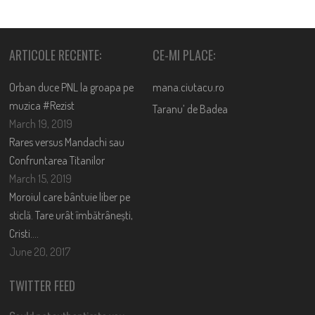
ARTICOLE RECENTE:
CE-MI PLACE:
Orban duce PNL la groapa pe
mana.ciutacu.ro
muzica #Rezist
Taranu’ de Badea
March 19, 2019
Rares versus Mandachi sau
Confruntarea Titanilor
March 15, 2019
Moroiul care bântuie liber pe
sticlă. Tare urât îmbătrânești,
Cristi….
June 20, 2017
TWITTER FEED