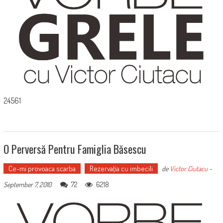
24561
O Perversă Pentru Famiglia Băsescu
Ce-mi provoaca scarba
Rezervaţia cu imbecili
de
Victor Ciutacu
-
72
6218
September 7, 2010