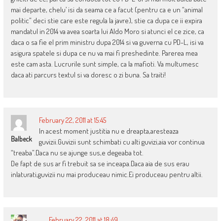
mai departe, chelu’ isi da seama ce a facut (pentru ca e un “animal
politic” deci stie care este regula la javre), stie ca dupa ce ii expira
mandatul in 2014 va avea soarta lui Aldo Moro si atunci el ce zice, ca
daca o sa fie el prim ministru dupa 2014 si va guverna cu PD-L, isi va
asigura spatele si dupa ce nu va mai fi preshedinte. Parerea mea
este cam asta. Lucrurile sunt simple, ca la mafioti. Va multumesc
daca ati parcurs textul si va doresc o zi buna. Sa traiti!
February 22, 2011 at 15:45
In acest moment justitia nu e dreapta,aresteaza
Balbeck
guvizii.Guvizii sunt schimbati cu alti guvizi,aia vor continua
“treaba”.Daca nu se ajunge sus,e degeaba tot.
De fapt de sus ar fi trebuit sa se inceapa.Daca aia de sus erau
inlaturati,guvizii nu mai produceau nimic.Ei produceau pentru altii.
February 22, 2011 at 18:49