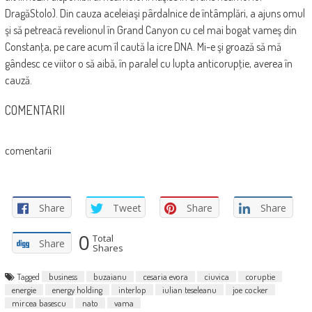
DragăStolo). Din cauza aceleiaşi pârdalnice de întâmplări, a ajuns omul
şi să petreacă revelionul în Grand Canyon cu cel mai bogat vameş din
Constanţa, pe care acum îl caută la icre DNA. Mi-e şi groază să mă
gândesc ce viitor o să aibă, în paralel cu lupta anticorupţie, averea în
cauză.
COMENTARII
comentarii
Share
Tweet
Share
Share
0
Total
Share
Shares
Tagged
business
buzaianu
cesaria evora
ciuvica
coruptie
energie
energy holding
interlop
iulian teseleanu
joe cocker
mircea basescu
nato
vama