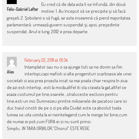
Eu cred că de data asta li se înfundă, din două
Felix-Gabriel Lefter
motive: 1. Au început să se precipite şi să facă
greşeli; 2. Şobolanii o să fugă, iar asta inseamnă că pierd majoritatea
parlamentară: urmează guvern suspendat şi, apoi, preşedinte
suspendat. Anul e lung. 2012 e prea departe.
February 22, 2011 at 01:34
Intamplator sau nu o sa ajunge toti sa ne dorim sa fim
Alex
interlopi,capi mafioti si alte progenituri scarboase ale unei
societati si asa prea proasta incat sa mai poata chiar respira.In ziua
de azi esti interlop…esti la moda,altfel iti sta cravata la gat,altfel se
asaza costumul pe tine,soarele…straluceste exclusiv pentru
tine,esti un mic Dumnezeu printre milioanele de pacatosi care isi
duc traiul cinstit de pe o zi pe alta.Ciudat este ca aboslut toata
lumea se uita uimita la ei neintelegand cum le merge lor bine,cum
de numai ei pot,cum FURA ei si nu sunt prinsi.
Simplu…IN TARA ORBILOR,”Chiorul” ESTE REGE.