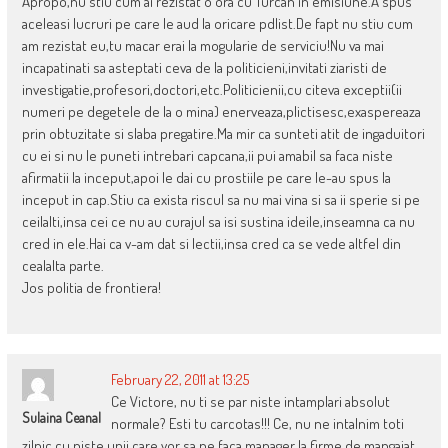
Apropo,nu stiu cum ai rezistat o ora cu Turcan in emisiune.A spus
aceleasi lucruri pe care le aud la oricare pdlist.De fapt nu stiu cum
am rezistat eu,tu macar erai la mogularie de serviciu!Nu va mai
incapatinati sa asteptati ceva de la politicieni,invitati ziaristi de
investigatie,profesori,doctori,etc.Politicienii,cu citeva exceptii(ii
numeri pe degetele de la o mina) enerveaza,plictisesc,exaspereaza
prin obtuzitate si slaba pregatire.Ma mir ca sunteti atit de ingaduitori
cu ei si nu le puneti intrebari capcana,ii pui amabil sa faca niste
afirmatii la inceput,apoi le dai cu prostiile pe care le-au spus la
inceput in cap.Stiu ca exista riscul sa nu mai vina si sa ii sperie si pe
ceilalti,insa cei ce nu au curajul sa isi sustina ideile,inseamna ca nu
cred in ele.Hai ca v-am dat si lectii,insa cred ca se vede altfel din
cealalta parte.
Jos politia de frontiera!
February 22, 2011 at 13:25
Ce Victore, nu ti se par niste intamplari absolut
Sulaina Ceanal
normale? Esti tu carcotas!!! Ce, nu ne intalnim toti
zilnic cu niste unii care vor sa ne faca manager la firme de mangaiat