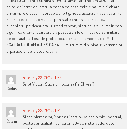
radea cu un ochi la slanina si unu la faina? cand noi am vazut clar cu
ce fel de intrerlopi statu la masa alde base fratele mai mic si chiare
si mai marele base in cort cu clanu tiganesc, aseara am auzit ca al mai
mic mircea a facut o vizita si prin state chiar s-a plimbat cu
elicopterul pe deasupra lui grand canyon, si atunci stau si ma intreb
sigur ii da drumul scarbei aleia peste 28 zile din lipsa de schimbare
de declaratii si lipsa de probe.poate am scris tampenii, dar MI-E
SCARBA UNDE AM AJUNS CA NATIE, multumim din inima guvernantilor
si partidului de la putere.dana
February 22, 2011 at 11:50
Salut Victor ! Sticla din poza sa fie Chivas ?
Curiosu
February 22, 2011 at 11:51
Si tot intamplator, Mondialu’ asta nu va pati nimic. Eventual,
Catalin
poate cei “abilitati” vor da un SUP cu niste laude, dupa