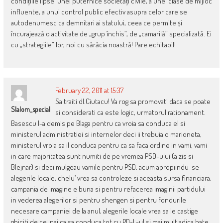
condițiile lipsei unei puternice societăți civile, a unei clase de mijloc
influente, a unui control public efectiv asupra celor care se
autodenumesc ca demnitari ai statului, ceea ce permite și
încurajează o activitate de „grup închis”, de „camarilă” specializată. Ei
cu „strategiile” lor, noi cu sărăcia noastră! Pare echitabil!
February 22, 2011 at 15:37
Sa traiti dl.Ciutacu! Va rog sa promovati daca se poate
Slalom_special
si considerati ca este logic, urmatorul rationament.
Basescu l-a demis pe Blaga pentru ca vroia sa conduca el si
ministerul administratiei si internelor deci ii trebuia o marioneta,
ministerul vroia sa il conduca pentru ca sa faca ordine in vami, vami
in care majoritatea sunt numiti de pe vremea PSD-ului (a zis si
Blejnar) si deci mulgeau vamile pentru PSD, acum apropiindu-se
alegerile locale, chelu’ vrea sa controleze si aceasta sursa financiara,
campania de imagine e buna si pentru refacerea imaginii partidului
in vederea alegerilor si pentru shengen si pentru fondurile
necesare campaniei de la anul, alegerile locale vrea sa le castige
ghiciti de ce, pai ca sa conduca tot cu PD-L-ul si mai mult adica bate