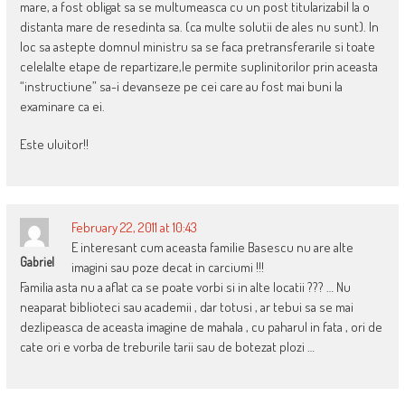
mare, a fost obligat sa se multumeasca cu un post titularizabil la o
distanta mare de resedinta sa. (ca multe solutii de ales nu sunt). In
loc sa astepte domnul ministru sa se faca pretransferarile si toate
celelalte etape de repartizare,le permite suplinitorilor prin aceasta
“instructiune” sa-i devanseze pe cei care au fost mai buni la
examinare ca ei.
Este uluitor!!
February 22, 2011 at 10:43
E interesant cum aceasta familie Basescu nu are alte
Gabriel
imagini sau poze decat in carciumi !!!
Familia asta nu a aflat ca se poate vorbi si in alte locatii ??? … Nu
neaparat biblioteci sau academii , dar totusi , ar tebui sa se mai
dezlipeasca de aceasta imagine de mahala , cu paharul in fata , ori de
cate ori e vorba de treburile tarii sau de botezat plozi …