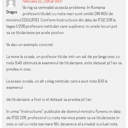
February 22, 2011 at 09:17
Va rog sa semnalati aceasta problema. In Romania
Dragos
profesorii titulati cu note mari sunt umiliti DIN NOU de
ministrul EDUCATIEI. Conform Instructiunii din data de 17.02.2011 la
legea 1/2011,profesorii netitulari care suplinesc in unele locuri pot
sa se titularizeze pe acele posturi.
Va dau un exemplu concret:
La mine la scoala, un profesor titular intr-un sat de pe langa oras cu
nota 9,40 obtinuta la examenul de titularizare, este detasat pt 1 an sa
predea in oras.
La aceasi scoala, un alt coleg netitular care a avut nota 8,10 la
examenul
de titularizare, a fost si el detasat sa predea pt 1 an.
In urma “Instructiunii” publicate de domnul ministru Funeriu in data
de 17.02.2011, profesorul cu nota mai mica poate sa se titularizeze in
oras si cel cu nota mai mare NU, deoarece el a invatat si a luat nota