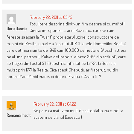
February 22, 2011 at 03:43
Totul pare desprins dintr-un film despre si cu mafioti!
Doru Danciu
Cineva imi spunea ca acel Buzaianu, care se cam
fereste sa apara la TV, ar fi proprietarul uzinei constructoare de
masini din Resita, o parte a fostului UDR (Uzinele Domeniilor Resita)
care detinea inainte de 1948 cam 160.000 de hectare (Auschnitt era
pe atunci patronul, Malaxa detinand si el vreo 20% din actiuni), care
se tragea din fostul STEG austriac infiintat pe la 1721, la Bocsa si
mutat prin 1777 la Resita. Cica acest Chebutiu ar fi aparut, nu din
spuma Marii Mediterane, ci de prin Elvetia ?! Asa o fi ?!
February 22, 2011 at 04:22
Se pare ca mai avem mult de asteptat pana cand sa
Romania Inedit
scapam de clanul Basescu !