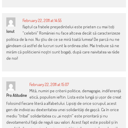
February 22, 2011 at 14:55
Faptul ca fratele preşedintelui este prieten cu mai toţi
Ionut
“celebrii” României nu face altceva decât să caracterizeze
politica de la noi. Nu ştiu de ce se miră toată lumea! De parcă nu ne
gândeam că astfel de lucruri sunt la ordinea zilei. Mai trebuie să ne
mirăm că politicienii noştri sunt bogaţi, după care naivitatea va râde
de noi!
February 22, 2011 at 15:07
Mită, numiri pe criterii politice, demagogie, indiferență
Pro Atitudine
etică, populism ieftin. Lista este lungă și ușor de creat
folosind fiecare literă a alfabetului. Lipsiți de orice scrupul, acest
gen de indivizi au dexteritatea unei solidarități de gașcă. Ca în orice
mediu ”tribal” solidaritatea cu „ai noștri” este prioritară și nu
devotamentul față de reguli sau valori. Acest fapt este posibil și în