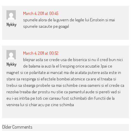
March 4, 2011 at 00:45
spunele alora de la guvern de legile lui Einstein si mai
Nykky
spunele sacaute pe goagal
March 4, 2011 at 00:52
blejnar asta se crede usa de biserica si nu il cred bun nici
Nykky
de balama ia auzi la el (resping orice acuzatie )pai ce
magnet si ce polaritate ai mancat ma de ai atata putere asta este in
stare sa respinga si efectele bombei atomice ca are el treaba si
trebui sa stearga probele sa mai schimbe ceva oameni si el crede ca
rezolva treaba dar prostu nu stie ca pamantul aude si pereti vad si
eu i-as intrba pe toti cei careau fost schimbati din functii de la
venirea lui si chiar acu pe cine schimba
COMMENT
Older Comments