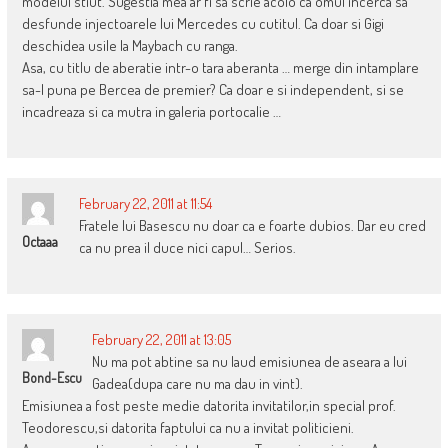
modelul stiut. Sugestia mea ar fi sa scrie acolo ca omul incerca sa
desfunde injectoarele lui Mercedes cu cutitul. Ca doar si Gigi
deschidea usile la Maybach cu ranga.
Asa, cu titlu de aberatie intr-o tara aberanta … merge din intamplare
sa-l puna pe Bercea de premier? Ca doar e si independent, si se
incadreaza si ca mutra in galeria portocalie …
February 22, 2011 at 11:54
Fratele lui Basescu nu doar ca e foarte dubios. Dar eu cred
Octaaa
ca nu prea il duce nici capul… Serios.
February 22, 2011 at 13:05
Nu ma pot abtine sa nu laud emisiunea de aseara a lui
Bond-Escu
Gadea(dupa care nu ma dau in vint).
Emisiunea a fost peste medie datorita invitatilor,in special prof.
Teodorescu,si datorita faptului ca nu a invitat politicieni.