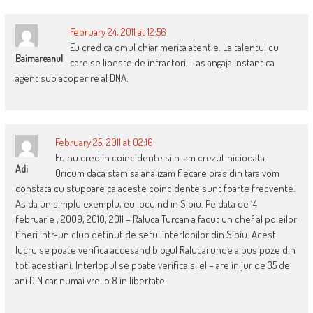
February 24, 2011 at 12:56
Eu cred ca omul chiar merita atentie. La talentul cu
Baimareanul
care se lipeste de infractori, l-as angaja instant ca
agent sub acoperire al DNA.
February 25, 2011 at 02:16
Eu nu cred in coincidente si n-am crezut niciodata.
Adi
Oricum daca stam sa analizam fiecare oras din tara vom
constata cu stupoare ca aceste coincidente sunt foarte frecvente.
As da un simplu exemplu, eu locuind in Sibiu. Pe data de 14
februarie , 2009, 2010, 2011 – Raluca Turcan a facut un chef al pdleilor
tineri intr-un club detinut de seful interlopilor din Sibiu. Acest
lucru se poate verifica accesand blogul Ralucai unde a pus poze din
toti acesti ani. Interlopul se poate verifica si el – are in jur de 35 de
ani DIN car numai vre-o 8 in libertate.