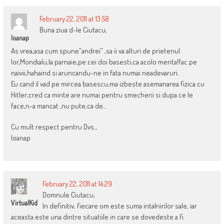
February 22, 2011 at 13:58
Buna ziua d-le Ciutacu,
Ioanap
As vrea,asa cum spune”andrei” ,sa ii va alturi de prietenul
lor,Mondialu,la parnaie,pe cei doi basesti,ca acolo merita!fac pe
naivii,hahaind si aruncandu-ne in fata numai neadevaruri.
Eu cand il vad pe mircea basescu,ma izbeste asemanarea fizica cu
Hitler;cred ca minte are numai pentru smecherii si dupa ce le
face,n-a mancat ,nu pute,ca de…
Cu mult respect pentru Dvs.,
Ioanap
February 22, 2011 at 14:29
Domnule Ciutacu,
VirtualKid
In definitiv, fiecare om este suma intalnirilor sale, iar
aceasta este una dintre situatiile in care se dovedeste a fi