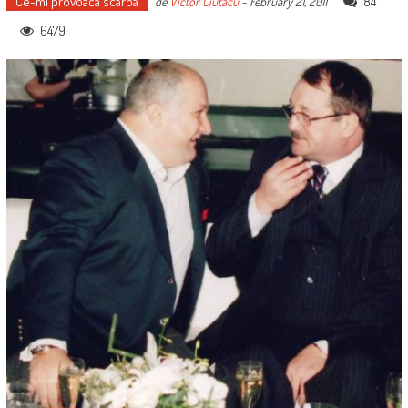
Ce-mi provoaca scarba
84
de
Victor Ciutacu
-
February 21, 2011
6479