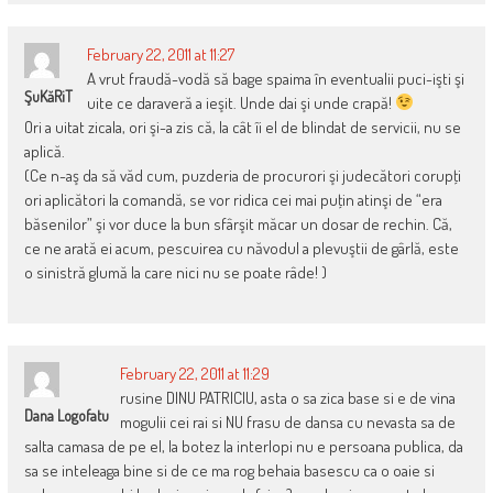
February 22, 2011 at 11:27
A vrut fraudă-vodă să bage spaima în eventualii puci-işti şi
ŞuKăRiT
uite ce daraveră a ieşit. Unde dai şi unde crapă!
Ori a uitat zicala, ori şi-a zis că, la cât îi el de blindat de servicii, nu se
aplică.
(Ce n-aş da să văd cum, puzderia de procurori şi judecători corupţi
ori aplicători la comandă, se vor ridica cei mai puţin atinşi de “era
băsenilor” şi vor duce la bun sfârşit măcar un dosar de rechin. Că,
ce ne arată ei acum, pescuirea cu năvodul a plevuştii de gârlă, este
o sinistră glumă la care nici nu se poate râde! )
February 22, 2011 at 11:29
rusine DINU PATRICIU, asta o sa zica base si e de vina
Dana Logofatu
mogulii cei rai si NU frasu de dansa cu nevasta sa de
salta camasa de pe el, la botez la interlopi nu e persoana publica, da
sa se inteleaga bine si de ce ma rog behaia basescu ca o oaie si