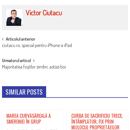
Victor Ciutacu
POST
Articolul anterior
ciutacu.ro, special pentru iPhone si iPad
NAVIGATION
Urmatorul articol
Majoritatea foştilor zimbri, astăzi boi
SIMILAR POSTS
MAREA CURVĂSĂREALĂ A
CURBA DE SACRIFICIU TRECE,
SMERENIEI ÎN GRUP
ÎNTÂMPLĂTOR, FIX PRIN
MIJLOCUL PROPRIETĂŢILOR