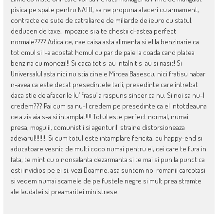
pisica pe spate pentru NATO, sa ne propuna afaceri cu armament,
contracte de sute de catraliarde de miliarde de ieuro cu statul,
deduceri de taxe, impozite si alte chestii d-astea perfect
normale???? Adica ce, nae caisa asta alimenta si el la benzinarie ca
tot omul si l-a acostat homul cu par de paie la coada cand platea
benzina cu monezi!!! Si daca tot s-au intalnit s-au si nasit! Si
Universalul asta nici nu stia cine e Mircea Basescu, nici fratisu habar
n-avea ca este decat presedintele tarii, presedinte care intrebat
daca stie de afacerile lu’ frasu’ a raspuns sincer ca nu. Si noi sa nu-l
credem??? Pai cum sa nu-l credem pe presedinte ca el intotdeauna
ce a zis aia s-a si intamplat!!!! Totul este perfect normal, numai
presa, mogulii, comunistii si agenturili straine distorsioneaza
adevarul!!!!!!!! Si cum totul este intamplare fericita, cu happy-end si
aducatoare vesnic de multi coco numai pentru ei, cei care te fura in
fata, te mint cu o nonsalanta dezarmanta si te mai si pun la punct ca
esti invidios pe ei si, vezi Doamne, asa suntem noi romanii carcotasi
si vedem numai scamele de pe fustele negre si mult prea stramte
ale laudatei si preamaritei ministrese!