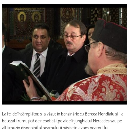
La fel de întâmplător, s-a văzut în benzinărie cu Bercea Mondialu şi i-a
botezat frumuşică de nepoţică (pe alde înjunghiatul Mercedes sau pe
alt limuzin disponibil al neamului îi năşise în avans neamul lui