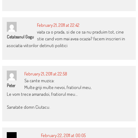
February 21, 2011 at 22:42
viata ca o prada, si de ce sa nu praduim tot, cine
Cetateanul Gogu
stie cand vom mai avea ocazia? facem inscrieri in
asociatia viitorilor detinuti politici
February 21, 2011 at 22:58
Sa cante muzica:
Peter
Multe griji multe nevoi, fratiorul meu,
Le vom trece amanadoi, fratiorul meu…
Sanatate domn Ciutacu.
February 22, 2011 at 00:05