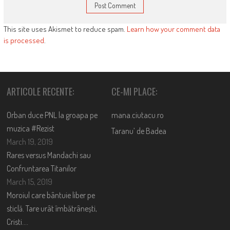
This site uses Akismet to reduce spam.
Learn how your comment data
is processed
.
ARTICOLE RECENTE:
CE-MI PLACE:
Orban duce PNL la groapa pe
mana.ciutacu.ro
muzica #Rezist
Taranu’ de Badea
March 19, 2019
Rares versus Mandachi sau
Confruntarea Titanilor
March 15, 2019
Moroiul care bântuie liber pe
sticlă. Tare urât îmbătrânești,
Cristi….