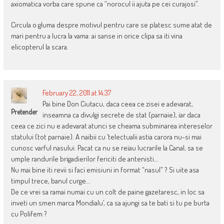
axiomatica vorba care spune ca “norocul ii ajuta pe cei curajosi”.
Circula o gluma despre motivul pentru care se platesc sume atat de
mari pentru a lucra la vama: ai sanse in orice clipa sa iti vina
elicopterul la scara.
February 22, 2011 at 14:37
Pai bine Don Ciutacu, daca ceea ce zisei e adevarat,
Pretender
inseamna ca divulgi secrete de stat (parnaie), iar daca
ceea ce zici nu e adevarat atunci se cheama subminarea intereselor
statului (tot parnaie). A naibii cu ‘telectualii astia carora nu-si mai
cunosc varful nasului. Pacat ca nu se reiau lucrarile la Canal, sa se
umple randurile brigadierilor fericiti de antenisti…
Nu mai bine iti revii si faci emisiuni in format “nasul” ? Si uite asa
timpul trece, banul curge…
De ce vrei sa ramai numai cu un colt de paine gazetaresc, in loc sa
inveti un smen marca Mondialu’, ca sa ajungi sa te bati si tu pe burta
cu Polifem ?