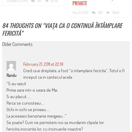
October 12, 2010
150
8706
PRIVATE
May 12, 2010
262
16549
84 THOUGHTS ON “
VIAŢA CA O CONTINUĂ ÎNTÂMPLARE
FERICITĂ
”
COMMENT
Older Comments
NAVIGATION
February 21, 2011 at 22:18
Cred ca ai dreptate, a fost “o intamplare fericita”…Totul o fi
Randu
inceput ca in cantecul acela:
“S-au vazut
Prima oara intr-o seara de Mai
S-au placut…..
Parca se cunosteau….
Ochi in ochi se priveau….
La aceeeasi benzinarie mergeau…”
Se poate? Cum ne permitem noi sa murdarim clipele lor
fericite,inocenta lor, cu insinuarile noastre?