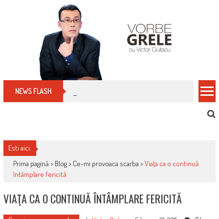
Skip
to
content
Cum îți schimbi, rapid, gratuit și eficient, furniz
NEWS FLASH
Esti aici:
Prima pagină >
Blog
>
Ce-mi provoaca scarba
>
Viaţa ca o continuă
întâmplare fericită
VIAŢA CA O CONTINUĂ ÎNTÂMPLARE FERICITĂ