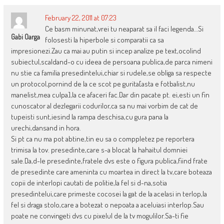
February 22, 2011 at 07:23
Ce basm minunat,vrei tu neaparat sa il faci legenda…Si
Gabi Oarga
folosesti la hiperbole si comparatii ca sa
impresionezi.Zau ca mai au putin si incep analize pe text,ocolind
subiectul,scaldand-o cu ideea de persoana publica,de parca nimeni
nu stie ca familia presedintelui,chiar si rudele,se obliga sa respecte
un protocol,pornind de la ce scot pe gurita[asta e fotbalist,nu
manelist,mea culpa],la ce afaceri fac.Dar din pacate pt. ei,esti un fin
cunoscator al dezlegarii codurilor,ca sa nu mai vorbim de cat de
tupeisti sunt,iesind la rampa deschisa,cu gura pana la
urechi,dansand in hora.
Si pt ca nu ma pot abtine,tin eu sa o comppletez pe reportera
trimisa la tov. presedinte,care s-a blocat la hahaitul domniei
sale.Da,d-le presedinte,fratele dvs este o figura publica,fiind frate
de presedinte care ameninta cu moartea in direct la tv,care boteaza
copii de interlopi cautati de politie,la fel si d-na,sotia
presedintelui,care primeste cocosei la gat de la acelasi in terlop,la
fel si draga stolo,care a botezat o nepoata a aceluiasi interlop.Sau
poate ne convingeti dvs cu pixelul de la tv mogulilor.Sa-ti fie