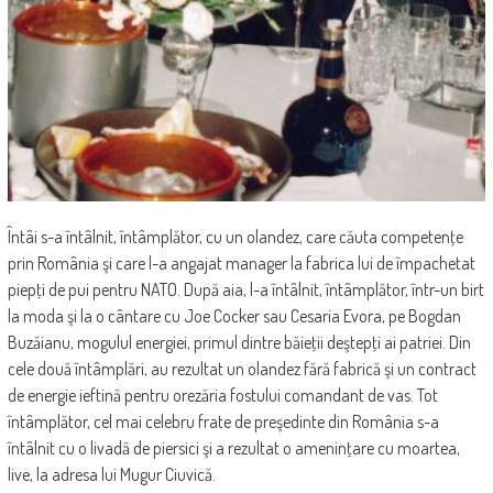
Întâi s-a întâlnit, întâmplător, cu un olandez, care căuta competenţe
prin România şi care l-a angajat manager la fabrica lui de împachetat
piepţi de pui pentru NATO. După aia, l-a întâlnit, întâmplător, într-un birt
la moda şi la o cântare cu Joe Cocker sau Cesaria Evora, pe Bogdan
Buzăianu, mogulul energiei, primul dintre băieţii deştepţi ai patriei. Din
cele două întâmplări, au rezultat un olandez fără fabrică şi un contract
de energie ieftină pentru orezăria fostului comandant de vas. Tot
întâmplător, cel mai celebru frate de preşedinte din România s-a
întâlnit cu o livadă de piersici şi a rezultat o ameninţare cu moartea,
live, la adresa lui Mugur Ciuvică.