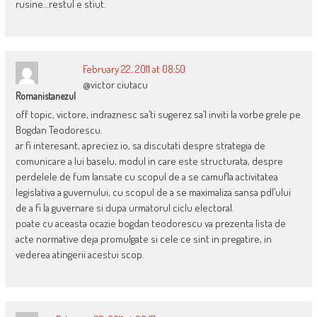
rusine…restul e stiut.
February 22, 2011 at 08:50
@victor ciutacu
Romanistanezul
off topic, victore, indraznesc sa’ti sugerez sa’l inviti la vorbe grele pe
Bogdan Teodorescu.
ar fi interesant, apreciez io, sa discutati despre strategia de
comunicare a lui baselu, modul in care este structurata, despre
perdelele de fum lansate cu scopul de a se camufla activitatea
legislativa a guvernului, cu scopul de a se maximaliza sansa pdl’ului
de a fi la guvernare si dupa urmatorul ciclu electoral.
poate cu aceasta ocazie bogdan teodorescu va prezenta lista de
acte normative deja promulgate si cele ce sint in pregatire, in
vederea atingerii acestui scop.