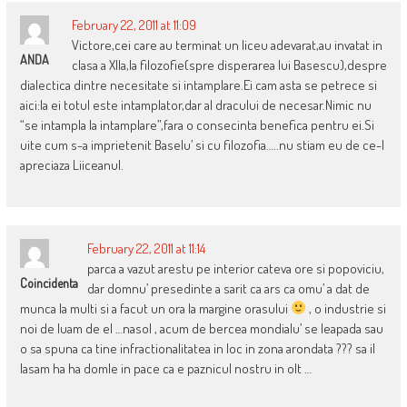
February 22, 2011 at 11:09
Victore,cei care au terminat un liceu adevarat,au invatat in
ANDA
clasa a XIIa,la filozofie(spre disperarea lui Basescu),despre
dialectica dintre necesitate si intamplare.Ei cam asta se petrece si
aici:la ei totul este intamplator,dar al dracului de necesar.Nimic nu
“se intampla la intamplare”,fara o consecinta benefica pentru ei.Si
uite cum s-a imprietenit Baselu’ si cu filozofia…..nu stiam eu de ce-l
apreciaza Liiceanul.
February 22, 2011 at 11:14
parca a vazut arestu pe interior cateva ore si popoviciu,
Coincidenta
dar domnu’ presedinte a sarit ca ars ca omu’ a dat de
munca la multi si a facut un ora la margine orasului
, o industrie si
noi de luam de el …nasol , acum de bercea mondialu’ se leapada sau
o sa spuna ca tine infractionalitatea in loc in zona arondata ??? sa il
lasam ha ha domle in pace ca e paznicul nostru in olt …