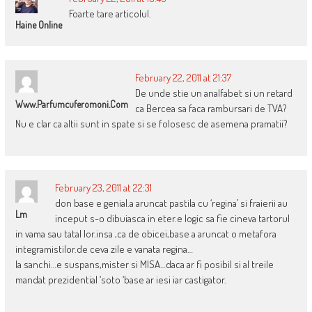
Foarte tare articolul.
Haine Online
February 22, 2011 at 21:37
De unde stie un analfabet si un retard
Www.parfumcuferomoni.com
ca Bercea sa faca rambursari de TVA?
Nu e clar ca altii sunt in spate si se folosesc de asemena pramatii?
February 23, 2011 at 22:31
don base e genial.a aruncat pastila cu ‘regina’ si fraierii au
Lm
inceput s-o dibuiasca in eter.e logic sa fie cineva tartorul
in vama sau tatal lor.insa ,ca de obicei,base a aruncat o metafora
integramistilor.de ceva zile e vanata regina…
la sanchi…e suspans,mister si MISA…daca ar fi posibil si al treile
mandat prezidential ‘soto ‘base ar iesi iar castigator.