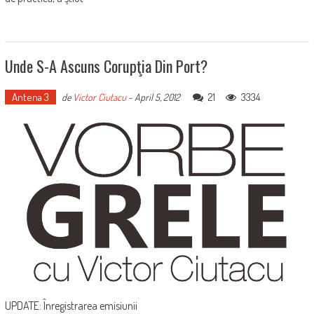
Unde S-A Ascuns Corupţia Din Port?
Antena 3
21
3334
de
Victor Ciutacu
-
April 5, 2012
UPDATE: Înregistrarea emisiunii