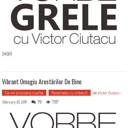
24561
Vibrant Omagiu Arestărilor De Bine
Ce-mi provoaca scarba
Rezervaţia cu imbecili
de
Victor Ciutacu
-
78
7317
February 10, 2011