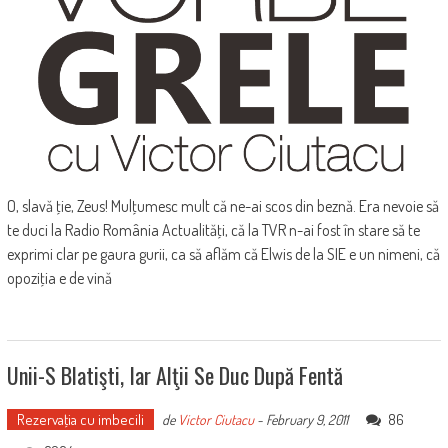
O, slavă ţie, Zeus! Mulţumesc mult că ne-ai scos din beznă. Era nevoie să
te duci la Radio România Actualităţi, că la TVR n-ai fost în stare să te
exprimi clar pe gaura gurii, ca să aflăm că Elwis de la SIE e un nimeni, că
opoziţia e de vină
Unii-S Blatişti, Iar Alţii Se Duc După Fentă
Rezervaţia cu imbecili
86
de
Victor Ciutacu
-
February 9, 2011