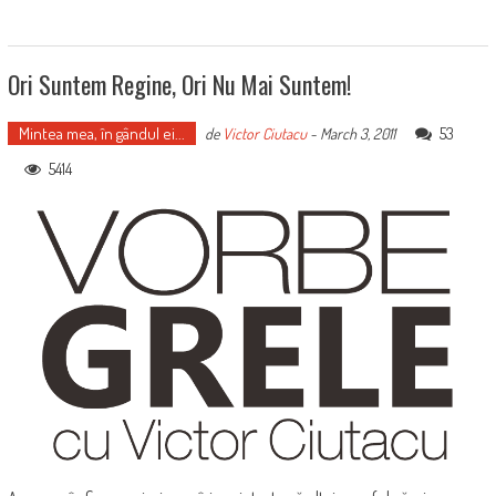
Ori Suntem Regine, Ori Nu Mai Suntem!
Mintea mea, în gândul ei...
53
de
Victor Ciutacu
-
March 3, 2011
5414