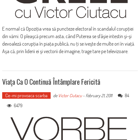
E normal că Opoziţia vrea să puncteze electoral în scandalul corupţiei
din vămi. O pleaşcă precum asta, când Puterea se sfâşie intestin şi-şi
devoaleză corupţia în piaţa publică, nu ţi se iveşte de multe ori în viaţă.
Aşa că, prin liderii ei şi vectorii de imagine, trage tare pe televizoare.
Viaţa Ca O Continuă Întâmplare Fericită
Ce-mi provoaca scarba
84
de
Victor Ciutacu
-
February 21, 2011
6479