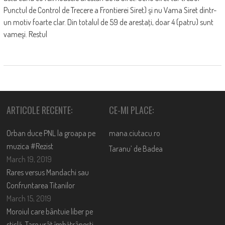
Punctul de Control de Trecere a Frontierei Siret) şi nu Vama Siret dintr-
un motiv foarte clar. Din totalul de 59 de arestaţi, doar 4 (patru) sunt
vameşi. Restul
ARTICOLE RECENTE:
CE-MI PLACE:
Orban duce PNL la groapa pe
mana.ciutacu.ro
muzica #Rezist
Taranu’ de Badea
March 19, 2019
Rares versus Mandachi sau
Confruntarea Titanilor
March 15, 2019
Moroiul care bântuie liber pe
sticlă. Tare urât îmbătrânești,