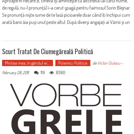
Aproape în fiecare zi, cineva îşi aminteşte că altcineva (al cărui nume,
de regulă, nu-l pronunţă) i-a cerut şpagă pentru faimosul Sorin Blejnar.
Se pronunţă nişte sume de te lasă picioarele doar când îţi închipui cum
arată banii ăia puşi unul peste altul. După diverşi angajaţi ai Vămii şi un
Scurt Tratat De Ciumegăreală Politică
Mintea mea, în gândul ei...
Polemici Politice
de
Victor Ciutacu
-
119
8380
February 28, 2011