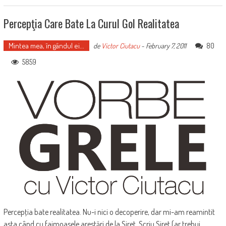
Percepţia Care Bate La Curul Gol Realitatea
Mintea mea, în gândul ei...
80
de
Victor Ciutacu
-
February 7, 2011
5859
Percepţia bate realitatea. Nu-i nici o decoperire, dar mi-am reamintit
asta când cu faimoasele arestări de la Siret. Scriu Siret (ar trebui