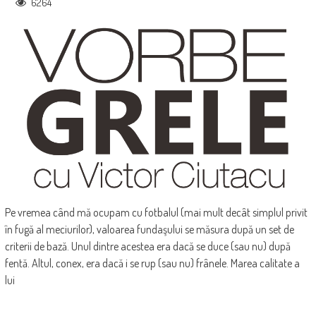
6264
Pe vremea când mă ocupam cu fotbalul (mai mult decât simplul privit
în fugă al meciurilor), valoarea fundaşului se măsura după un set de
criterii de bază. Unul dintre acestea era dacă se duce (sau nu) după
fentă. Altul, conex, era dacă i se rup (sau nu) frânele. Marea calitate a
lui