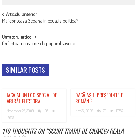
POST
Articolul anterior
Mai conteaza Geoana in ecuatia politica?
NAVIGATION
Urmatorul articol
(Re)intoarcerea mea la poporul suveran
SIMILAR POSTS
IACA ȘI UN LOC SPECIAL DE
DACĂ AȘ FI PREȘEDINTELE
ABERAT ELECTORAL
ROMÂNIEI…
November 22, 2009
136
May 24, 2009
73
12767
12639
119 THOUGHTS ON “
SCURT TRATAT DE CIUMEGĂREALĂ