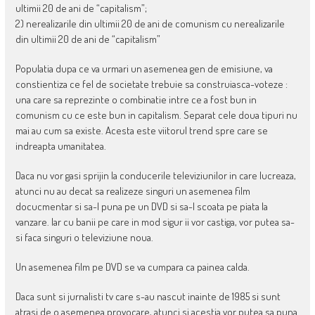
ultimii 20 de ani de “capitalism”;
2) nerealizarile din ultimii 20 de ani de comunism cu nerealizarile
din ultimii 20 de ani de “capitalism”
Populatia dupa ce va urmari un asemenea gen de emisiune, va
constientiza ce fel de societate trebuie sa construiasca-voteze :
una care sa reprezinte o combinatie intre ce a fost bun in
comunism cu ce este bun in capitalism. Separat cele doua tipuri nu
mai au cum sa existe. Acesta este viitorul trend spre care se
indreapta umanitatea.
Daca nu vor gasi sprijin la conducerile televiziunilor in care lucreaza,
atunci nu au decat sa realizeze singuri un asemenea film
docucmentar si sa-l puna pe un DVD si sa-l scoata pe piata la
vanzare. Iar cu banii pe care in mod sigur ii vor castiga, vor putea sa-
si faca singuri o televiziune noua.
Un asemenea film pe DVD se va cumpara ca painea calda.
Daca sunt si jurnalisti tv care s-au nascut inainte de 1985 si sunt
atrasi de o asemenea provocare, atunci si acestia vor putea sa puna