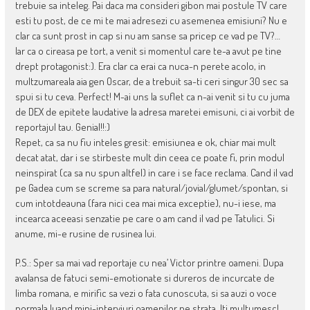
trebuie sa inteleg. Pai daca ma consideri gibon mai postule TV care
esti tu post, de ce mi te mai adresezi cu asemenea emisiuni? Nu e
clar ca sunt prost in cap si nu am sanse sa pricep ce vad pe TV?…
Iar ca o cireasa pe tort, a venit si momentul care te-a avut pe tine
drept protagonist:). Era clar ca erai ca nuca-n perete acolo, in
multzumareala aia gen Oscar, de a trebuit sa-ti ceri singur 30 sec sa
spui si tu ceva. Perfect! M-ai uns la suflet ca n-ai venit si tu cu juma
de DEX de epitete laudative la adresa maretei emisuni, ci ai vorbit de
reportajul tau. Genial!!:)
Repet, ca sa nu fiu inteles gresit: emisiunea e ok, chiar mai mult
decat atat, dar i se stirbeste mult din ceea ce poate fi, prin modul
neinspirat (ca sa nu spun altfel) in care i se face reclama. Cand il vad
pe Gadea cum se screme sa para natural/jovial/glumet/spontan, si
cum intotdeauna (fara nici cea mai mica exceptie), nu-i iese, ma
incearca aceeasi senzatie pe care o am cand il vad pe Tatulici. Si
anume, mi-e rusine de rusinea lui.
P.S.: Sper sa mai vad reportaje cu nea’ Victor printre oameni. Dupa
avalansa de fatuci semi-emotionate si dureros de incurcate de
limba romana, e mirific sa vezi o fata cunoscuta, si sa auzi o voce
normala luand mini-interviuri oamenilor pe strata. Iti multumesc!