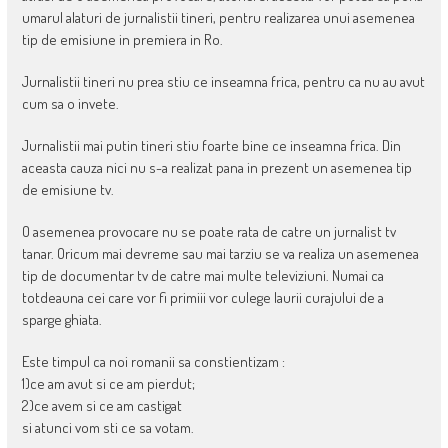
umarul alaturi de jurnalistii tineri, pentru realizarea unui asemenea
tip de emisiune in premiera in Ro.
Jurnalistii tineri nu prea stiu ce inseamna frica, pentru ca nu au avut
cum sa o invete.
Jurnalistii mai putin tineri stiu foarte bine ce inseamna frica. Din
aceasta cauza nici nu s-a realizat pana in prezent un asemenea tip
de emisiune tv.
O asemenea provocare nu se poate rata de catre un jurnalist tv
tanar. Oricum mai devreme sau mai tarziu se va realiza un asemenea
tip de documentar tv de catre mai multe televiziuni. Numai ca
totdeauna cei care vor fi primiii vor culege laurii curajului de a
sparge ghiata.
Este timpul ca noi romanii sa constientizam :
1)ce am avut si ce am pierdut;
2)ce avem si ce am castigat
si atunci vom sti ce sa votam.