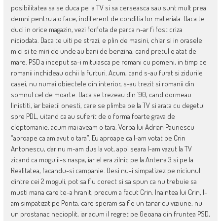
posibilitatea sa se duca pe la TV si sa cerseasca sau sunt mult prea
demni pentru a o face, indiferent de conditia lor materiala. Daca te
duci in orice magazin, vezi forfota de parca n-ar fi fost criza
niciodata. Daca te uiti pe strazi, e plin de masini, chiar si in orasele
mici si te miri de unde au bani de benzina, cand pretul e atat de
mare. PSD a inceput sa-i mituiasca pe romani cu pomeni, in timp ce
romanii inchideau ochii la furturi. Acum, cand s-au furat si zidurile
casei, nu numai obiectele din interior, s-au trezit si romanii din
somnul cel de moarte. Daca se trezeau din ’90, cand dormeau
linistiti, iar baietii onesti, care se plimba pe la TV si arata cu degetul
spre PDL, uitand ca au suferit de o forma foarte grava de
cleptomanie, acum mai aveam o tara. Vorba lui Adrian Paunescu
“aproape ca am avut o tara”. Eu aproape ca l-am votat pe Crin
Antonescu, dar nu m-am dus la vot, apoi seara l-am vazut la TV
zicand ca mogulii-s naspa, iar el era zilnic pe la Antena 3 si pe la
Realitatea, facandu-si campanie. Desi nu-i simpatizez pe niciunul
dintre cei 2 moguli, pot sa fiu corect si sa spun ca nu trebuie sa
musti mana care te-a hranit, precum a facut Crin. Inaintea lui Crin, l-
am simpatizat pe Ponta, care speram sa fie un tanar cu viziune, nu
un prostanac necioplit, iar acum il regret pe Geoana din fruntea PSD,