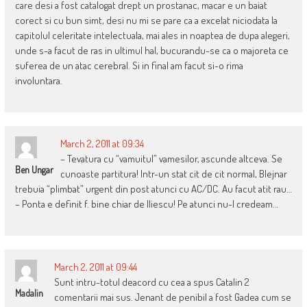
care desi a fost catalogat drept un prostanac, macar e un baiat
corect si cu bun simt, desi nu mi se pare ca a excelat niciodata la
capitolul celeritate intelectuala, mai ales in noaptea de dupa alegeri,
unde s-a facut de ras in ultimul hal, bucurandu-se ca o majoreta ce
suferea de un atac cerebral. Si in final am facut si-o rima
involuntara.
March 2, 2011 at 09:34
– Tevatura cu “vamuitul” vamesilor, ascunde altceva. Se
Ben Ungar
cunoaste partitura! Intr-un stat cit de cit normal, Blejnar
trebuia “plimbat” urgent din post atunci cu AC/DC. Au facut atit rau…
– Ponta e definit f. bine chiar de Iliescu! Pe atunci nu-l credeam…
March 2, 2011 at 09:44
Sunt intru-totul deacord cu cea a spus Catalin 2
Madalin
comentarii mai sus. Jenant de penibil a fost Gadea cum se