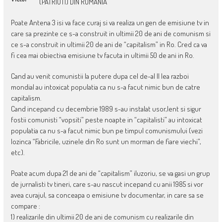
(PATRIOTI) DIN ROMANIA
Poate Antena 3 isi va face curaj si va realiza un gen de emisiune tv in
care sa prezinte ce s-a construit in ultimii 20 de ani de comunism si
ce s-a construit in ultimii 20 de ani de “capitalism” in Ro. Cred ca va
fi cea mai obiectiva emisiune tv facuta in ultimii 50 de ani in Ro.
Cand au venit comunistii la putere dupa cel de-al II lea razboi
mondial au intoxicat populatia ca nu s-a facut nimic bun de catre
capitalism.
Cand incepand cu decembrie 1989 s-au instalat usor,lent si sigur
fostii comunisti “vopsiti” peste noapte in “capitalisti” au intoxicat
populatia ca nu s-a facut nimic bun pe timpul comunismului (vezi
lozinca “Fabricile, uzinele din Ro sunt un morman de fiare viechi”,
etc).
Poate acum dupa 21 de ani de “capitalism” iluzoriu, se va gasi un grup
de jurnalisti tv tineri, care s-au nascut incepand cu anii 1985 si vor
avea curajul, sa conceapa o emisiune tv documentar, in care sa se
compare :
1) realizarile din ultimii 20 de ani de comunism cu realizarile din