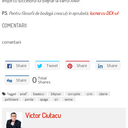
linişte cu succesorul lui Blejnar la vârful ANAF.
P.S.
Pentru filosofii de bodegă crescuţi în eprubetă,
lucrez cu DEX-ul
COMENTARII
comentarii
Share
Tweet
Share
Share
0
Total
Share
Shares
Tagged
anaf
basescu
blejnar
coruptie
crin
isterie
politizare
ponta
spaga
sri
vama
Victor Ciutacu