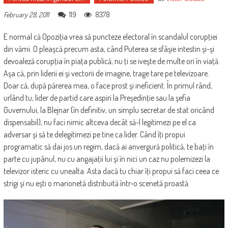
119
8378
February 28, 2011
E normal că Opoziţia vrea să puncteze electoral în scandalul corupţiei
din vămi. O pleaşcă precum asta, când Puterea se sfâşie intestin şi-şi
devoaleză corupţia în piaţa publică, nu ţi se iveşte de multe ori în viaţă.
Aşa că, prin liderii ei şi vectorii de imagine, trage tare pe televizoare.
Doar că, după părerea mea, o face prost şi ineficient. În primul rând,
urlând tu, lider de partid care aspiri la Preşedinţie sau la şefia
Guvernului, la Blejnar (în definitiv, un simplu secretar de stat oricând
dispensabil), nu faci nimic altceva decât să-l legitimezi pe el ca
adversar şi să te delegitimezi pe tine ca lider. Când îţi propui
programatic să dai jos un regim, dacă ai anvergură politică, te baţi în
parte cu jupânul, nu cu angajaţii lui şi în nici un caz nu polemizezi la
televizor isteric cu unealta. Asta dacă tu chiar îţi propui să faci ceea ce
strigi şi nu eşti o marionetă distribuită într-o scenetă proastă.