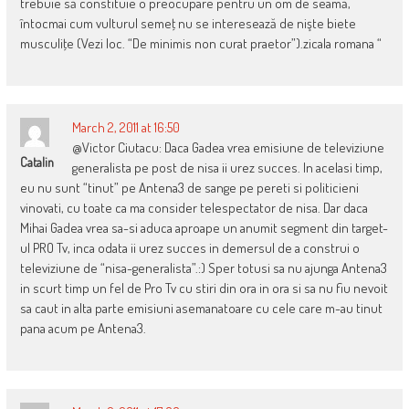
trebuie să constituie o preocupare pentru un om de seamă,
întocmai cum vulturul semeţ nu se interesează de nişte biete
musculiţe (Vezi loc. “De minimis non curat praetor”).zicala romana “
March 2, 2011 at 16:50
@Victor Ciutacu: Daca Gadea vrea emisiune de televiziune
Catalin
generalista pe post de nisa ii urez succes. In acelasi timp,
eu nu sunt “tinut” pe Antena3 de sange pe pereti si politicieni
vinovati, cu toate ca ma consider telespectator de nisa. Dar daca
Mihai Gadea vrea sa-si aduca aproape un anumit segment din target-
ul PRO Tv, inca odata ii urez succes in demersul de a construi o
televiziune de “nisa-generalista”.:) Sper totusi sa nu ajunga Antena3
in scurt timp un fel de Pro Tv cu stiri din ora in ora si sa nu fiu nevoit
sa caut in alta parte emisiuni asemanatoare cu cele care m-au tinut
pana acum pe Antena3.