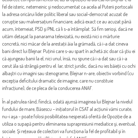
fel de isteric, netemeinic şi nedocumentat ca acela al Puterii portocalii
la adresa oricărui lider politic liberal sau social-democrat acuzat de
corupţie sau malversaţiuni financiare, adică exact ce au acuzat până
acum, întemeiat, PSD şi PNL că li s-a întâmplat. Să fim serioşi, dacă ne
uităm detaşat la panarama televizată, nu există nici o mărturie
concretă, nici măcar de la arestaţii ăia la grămadă, că i-a dat cineva
bani direct lui Blejnar. Puţinii care s-au spart în achetă zic doar că ştiu ei
că ajungeau banii la el, nici unul, însă, nu spune că i-a dat sau că i-a
cerut ăla să strângă pentru el. Iar, strict juridic, dacă nu ies băieţii cu ochi
albaştri cu imagini sau stenograme, Blejnar n-are, obiectiv vorbind (cu
excepţia deficitului dramatic de imagine, care nu constituie
infracţiune), de ce pleca de la conducerea ANAF.
În al patrulea rând, fiindcă, odată ajunsă imaginea lui Blejnar la nivelul
fundului de mare, Băsescu – iniţiatorul în CSAT al acţiunii vămi curate,
nu-i aşa – poate folosi posibilitatea nesperată oferită de Opoziţie de a
utiliza o supapă pentru eliminarea suprapresiunii mediatice şi, eventual,
sociale. Şi reţeaua de colectori va funcţiona la fel de profitabil şi în