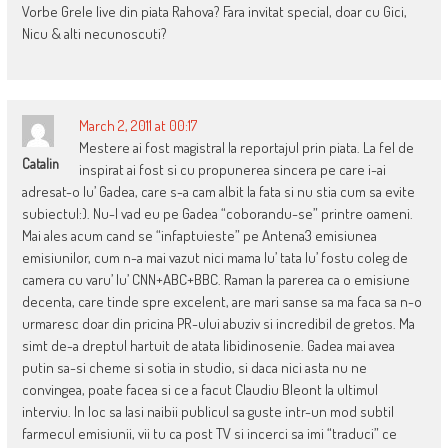
Vorbe Grele live din piata Rahova? Fara invitat special, doar cu Gici,
Nicu & alti necunoscuti?
March 2, 2011 at 00:17
Mestere ai fost magistral la reportajul prin piata. La fel de
Catalin
inspirat ai fost si cu propunerea sincera pe care i-ai
adresat-o lu’ Gadea, care s-a cam albit la fata si nu stia cum sa evite
subiectul:). Nu-l vad eu pe Gadea “coborandu-se” printre oameni.
Mai ales acum cand se “infaptuieste” pe Antena3 emisiunea
emisiunilor, cum n-a mai vazut nici mama lu’ tata lu’ fostu coleg de
camera cu varu’ lu’ CNN+ABC+BBC. Raman la parerea ca o emisiune
decenta, care tinde spre excelent, are mari sanse sa ma faca sa n-o
urmaresc doar din pricina PR-ului abuziv si incredibil de gretos. Ma
simt de-a dreptul hartuit de atata libidinosenie. Gadea mai avea
putin sa-si cheme si sotia in studio, si daca nici asta nu ne
convingea, poate facea si ce a facut Claudiu Bleont la ultimul
interviu. In loc sa lasi naibii publicul sa guste intr-un mod subtil
farmecul emisiunii, vii tu ca post TV si incerci sa imi “traduci” ce