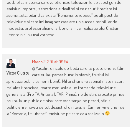
lauda el ca incearca sa revolutioneze televiziunile cu acest gen de
emisiuni reportaj, senzationale dealtfel si ce riscuri finaciare isi
asuma …etc, uitand ca exista “Romania, te iubesc” pe alt post de
televiziune si care imi imaginez care are un succes teribil, iar de
modestia, profesionalismul si bunul simt al realizatorului Cristian
Leonte nici nu mai vorbesc.
March 2, 2011 at 09:54
@Madalin: dincolo de lauda care te poate enerva (din
Victor Ciutacu
care eu iau partea buna: in sfarsit, trustul isi
apreciaza public oamenii buni!), Mihai chiar si-a asumat niste riscuri,
mai ales financiare, foarte mari. asta e un format de televiziune
generalista (Pro TV, Antena 1, TVR, Prima), nu de stiri. si poate prinde
sau nu la un public de nisa; care vrea sange pe pereti, stiri si
politicieni vinovati de tot dezastrul din tara. iar Carmen vine chiar de
la “Romania, te iubesc!”. emisiune pe care ea a realizat-o