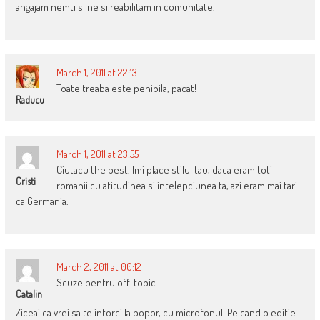
angajam nemti si ne si reabilitam in comunitate.
March 1, 2011 at 22:13
Toate treaba este penibila, pacat!
Raducu
March 1, 2011 at 23:55
Ciutacu the best. Imi place stilul tau, daca eram toti
Cristi
romanii cu atitudinea si intelepciunea ta, azi eram mai tari
ca Germania.
March 2, 2011 at 00:12
Scuze pentru off-topic.
Catalin
Ziceai ca vrei sa te intorci la popor, cu microfonul. Pe cand o editie