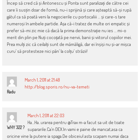
Încep să cred că și Antonescu și Ponta sunt paralizați de către cei
care îi susțin doar de formă, nu-i sprijină și care așteaptă să-și rupă
gâtul ca să poată veni la negocierile cu portocaliii … și care-s tare
numeroși în ambele partide. Așa că-i tratez de multe ori empatic și
prefer să-mi zic mie că dacă la prima demonstrație nu ies … mi-o
merit din plin pe Nuți cocoțată pe nervii, banii și viitorul copiilor mei.
Prea mulți zic că ceilalți sunt de mămăligă, dar ei înșiși nu și-ar mișca
curu’ să protesteze nici pân’ la colțu’ străzii!
March 1, 2011 at 21:48
http://blog.sporis.ro/nu-va-temeti
Radu
March 1, 2011 at 22:03
Ha…Ha..urarea pentru @Trax m-a facut sa uit de toate
WHY 322 ?
supararile.Ca’n DEX.In vami e paine de mancat,asa ca
oricine vine la putere ia spaga.De obiceiul asta scapam numai daca