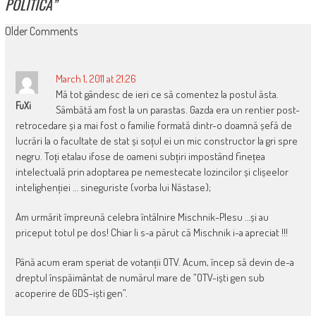
POLITICĂ
”
COMMENT
Older Comments
NAVIGATION
March 1, 2011 at 21:26
Mă tot gândesc de ieri ce să comentez la postul ăsta.
FuXi
Sâmbătă am fost la un parastas. Gazda era un rentier post-
retrocedare și a mai fost o familie formată dintr-o doamnă șefă de
lucrări la o facultate de stat și soțul ei un mic constructor la gri spre
negru. Toți etalau ifose de oameni subțiri impostând finețea
intelectuală prin adoptarea pe nemestecate lozincilor și clișeelor
intelighenției … sineguriste (vorba lui Năstase);
Am urmărit împreună celebra întâlnire Mischnik-Plesu …și au
priceput totul pe dos! Chiar li s-a părut că Mischnik i-a apreciat !!!
Până acum eram speriat de votanții OTV. Acum, încep să devin de-a
dreptul înspăimântat de numărul mare de ”OTV-iști gen sub
acoperire de GDS-iști gen”.