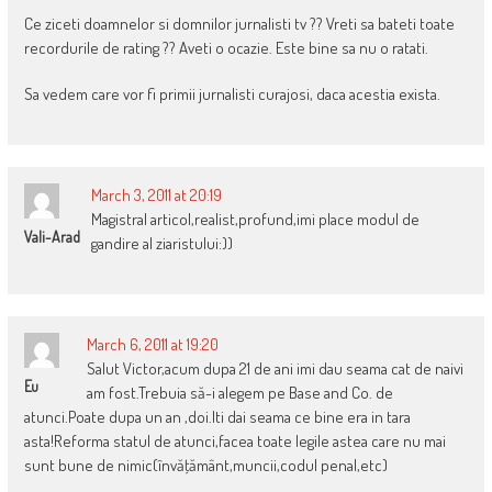
Ce ziceti doamnelor si domnilor jurnalisti tv ?? Vreti sa bateti toate
recordurile de rating ?? Aveti o ocazie. Este bine sa nu o ratati.
Sa vedem care vor fi primii jurnalisti curajosi, daca acestia exista.
March 3, 2011 at 20:19
Magistral articol,realist,profund,imi place modul de
Vali-Arad
gandire al ziaristului:))
March 6, 2011 at 19:20
Salut Victor,acum dupa 21 de ani imi dau seama cat de naivi
Eu
am fost.Trebuia să-i alegem pe Base and Co. de
atunci.Poate dupa un an ,doi.Iti dai seama ce bine era in tara
asta!Reforma statul de atunci,facea toate legile astea care nu mai
sunt bune de nimic(învăţământ,muncii,codul penal,etc)