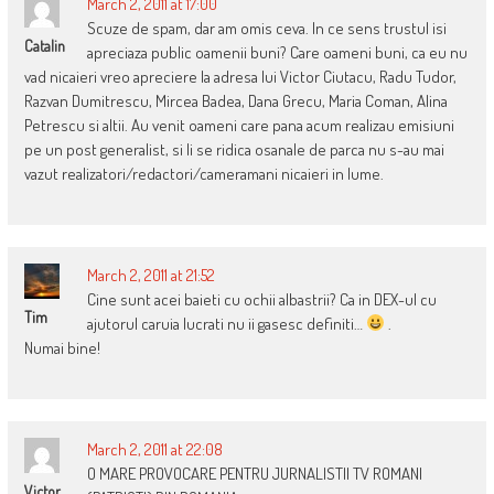
March 2, 2011 at 17:00
Scuze de spam, dar am omis ceva. In ce sens trustul isi
Catalin
apreciaza public oamenii buni? Care oameni buni, ca eu nu
vad nicaieri vreo apreciere la adresa lui Victor Ciutacu, Radu Tudor,
Razvan Dumitrescu, Mircea Badea, Dana Grecu, Maria Coman, Alina
Petrescu si altii. Au venit oameni care pana acum realizau emisiuni
pe un post generalist, si li se ridica osanale de parca nu s-au mai
vazut realizatori/redactori/cameramani nicaieri in lume.
March 2, 2011 at 21:52
Cine sunt acei baieti cu ochii albastrii? Ca in DEX-ul cu
Tim
ajutorul caruia lucrati nu ii gasesc definiti…
.
Numai bine!
March 2, 2011 at 22:08
O MARE PROVOCARE PENTRU JURNALISTII TV ROMANI
Victor