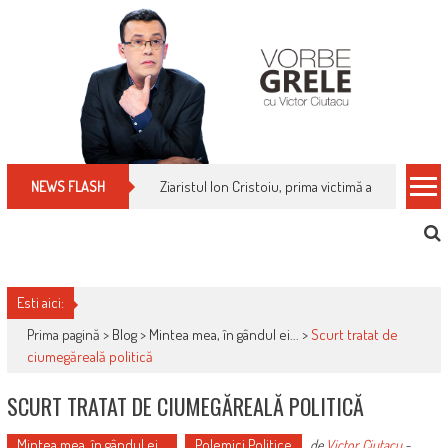
Skip
to
content
Cum îți schimbi, rapid, gratuit și eficient, furniz
NEWS FLASH
Esti aici:
Prima pagină >
Blog
>
Mintea mea, în gândul ei...
>
Scurt tratat de
ciumegăreală politică
SCURT TRATAT DE CIUMEGĂREALĂ POLITICĂ
Mintea mea, în gândul ei...
Polemici Politice
de
Victor Ciutacu
-