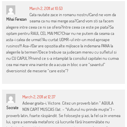
March 2, 2011 at 10:53
Cata rautate zace in romanu nostru!Cand ne vom da
Mihai Ferezan
seama ca nu mai merge asa?Cand vom sti sa facem
alegere intre ceea ce ni se ofera?Intre ceea ce este pe piata?Sa
optam pentru RAUL CEL MAI MIC?Chiar nu ne putem da seama ca
asta-i calea de urmat?Au curtat UDMR-ul intr-un mod aproape
rusinos!!! Asa-i!Dar are opozitia alte mijloace la indemana PANA la
alegerile la termen?Dece trebuie sa judecam mereu cu sufletul si
nu CU CAPUL?Privind ce s-a intamplat la consiliul capitalei nu cumva
cea mai mare vina inainte de a acuza in bloc o are “savantul”
diversionist de meserie “care este”?
March 2, 2011 at 12:37
Adevar graita-i, Victore. Citez un proverb latin ” AQUILA
Socrate
NON CAPIT MUSCAS (lat. – “Vulturul nu prinde muşte”) –
proverb latin, foarte răspândit. Se foloseşte şi azi, la fel ca în vremea
lui, spre a semnala metaforic că lucrurile fără însemnătate nu