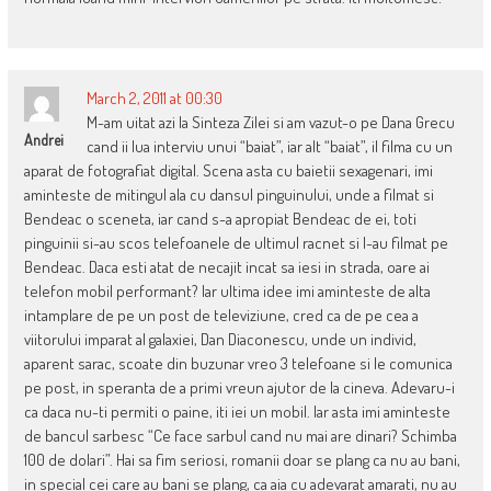
March 2, 2011 at 00:30
M-am uitat azi la Sinteza Zilei si am vazut-o pe Dana Grecu
Andrei
cand ii lua interviu unui “baiat”, iar alt “baiat”, il filma cu un
aparat de fotografiat digital. Scena asta cu baietii sexagenari, imi
aminteste de mitingul ala cu dansul pinguinului, unde a filmat si
Bendeac o sceneta, iar cand s-a apropiat Bendeac de ei, toti
pinguinii si-au scos telefoanele de ultimul racnet si l-au filmat pe
Bendeac. Daca esti atat de necajit incat sa iesi in strada, oare ai
telefon mobil performant? Iar ultima idee imi aminteste de alta
intamplare de pe un post de televiziune, cred ca de pe cea a
viitorului imparat al galaxiei, Dan Diaconescu, unde un individ,
aparent sarac, scoate din buzunar vreo 3 telefoane si le comunica
pe post, in speranta de a primi vreun ajutor de la cineva. Adevaru-i
ca daca nu-ti permiti o paine, iti iei un mobil. Iar asta imi aminteste
de bancul sarbesc “Ce face sarbul cand nu mai are dinari? Schimba
100 de dolari”. Hai sa fim seriosi, romanii doar se plang ca nu au bani,
in special cei care au bani se plang, ca aia cu adevarat amarati, nu au