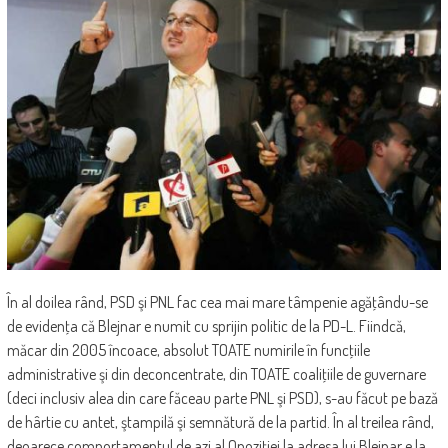
În al doilea rând, PSD şi PNL fac cea mai mare tâmpenie agăţându-se
de evidenţa că Blejnar e numit cu sprijin politic de la PD-L. Fiindcă,
măcar din 2005 încoace, absolut TOATE numirile în funcţiile
administrative şi din deconcentrate, din TOATE coaliţiile de guvernare
(deci inclusiv alea din care făceau parte PNL şi PSD), s-au făcut pe bază
de hârtie cu antet, ştampilă şi semnătură de la partid. În al treilea rând,
deoarece comportamentul de azi al Opoziţiei la adresa lui Blejnar e la