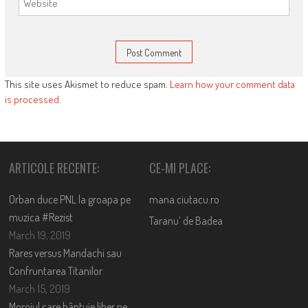
This site uses Akismet to reduce spam.
Learn how your comment data
is processed
.
ARTICOLE RECENTE:
CE-MI PLACE:
Orban duce PNL la groapa pe
mana.ciutacu.ro
muzica #Rezist
Taranu’ de Badea
March 19, 2019
Rares versus Mandachi sau
Confruntarea Titanilor
March 15, 2019
Moroiul care bântuie liber pe