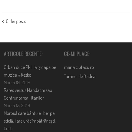
POSTS
Older posts
NAVIGATION
ARTICOLE RECENTE:
CE-MI PLACE:
Orban duce PNL la groapa pe
mana.ciutacu.ro
muzica #Rezist
Taranu’ de Badea
March 19, 2019
Rares versus Mandachi sau
Confruntarea Titanilor
March 15, 2019
Moroiul care bântuie liber pe
sticlă. Tare urât îmbătrânești,
Cristi….