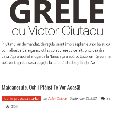
În ultimul an de mandat, de regulă, se întâmplă replierile unor băieţi cu
ochi albaştri. Care găsesc util să colaboreze cu ceilalţi. Şi să dea din
casă. Aşa a apărut moşia de la Nana, aşa a apărut Gazprom. Şi vor mai
apărea. Degraba se stropşeşte la Ionut Cristache şi la alţii. Au
Maidanezule, Ochii Plânși Te Vor Acasă!
Ce-mi provoaca scarba
29
de
Victor Ciutacu
-
September 25, 2013
3379