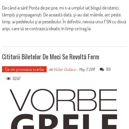
De când a sărit Ponta de pe şine, mi s-a umplut iat blogul de isterici,
tâmpiţi şi propaganişti. De această dată, şi-au dat mâinile, arc peste
timp, ai pedeleului şi ai pesedeului. În definitiv, nevoia unui FSN cu două
aripi, care să se contrazică ideatic în timp ce trag la
Cititorii Biletelor De Meci Se Revoltă Ferm
Ce-mi provoaca scarba
99
de
Victor Ciutacu
-
May 7, 2011
6247