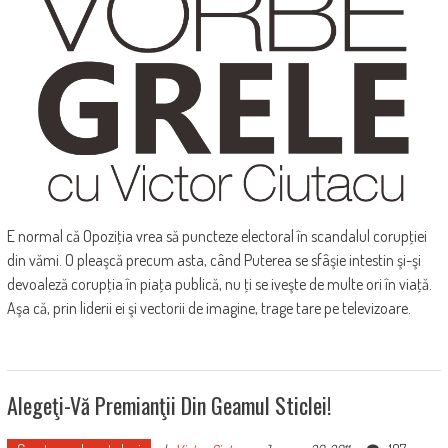
E normal că Opoziţia vrea să puncteze electoral în scandalul corupţiei
din vămi. O pleaşcă precum asta, când Puterea se sfâşie intestin şi-şi
devoaleză corupţia în piaţa publică, nu ţi se iveşte de multe ori în viaţă.
Aşa că, prin liderii ei şi vectorii de imagine, trage tare pe televizoare.
Alegeţi-Vă Premianţii Din Geamul Sticlei!