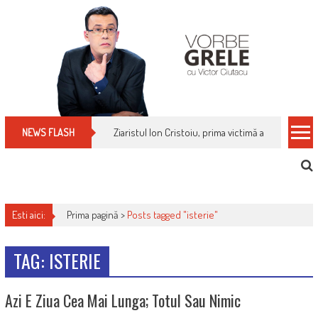
Skip
to
content
Ziaristul Ion Cristoiu, prima victimă a noi cenzuri 
NEWS FLASH
Esti aici:
Prima pagină >
Posts tagged "isterie"
TAG: ISTERIE
Azi E Ziua Cea Mai Lunga; Totul Sau Nimic