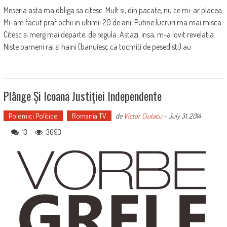
Meseria asta ma obliga sa citesc. Mult si, din pacate, nu ce mi-ar placea.
Mi-am facut praf ochii in ultimii 20 de ani. Putine lucruri ma mai misca.
Citesc si merg mai departe; de regula. Astazi, insa, m-a lovit revelatia.
Niste oameni rai si haini (banuiesc ca tocmiti de pesedisti) au
Plânge Și Icoana Justiției Independente
Polemici Politice
Romania TV
de
Victor Ciutacu
-
July 31, 2014
13
3693