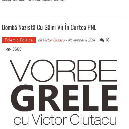
Bombă Nazistă Cu Găini Vii În Curtea PNL
Polemici Politice
18
de
Victor Ciutacu
-
November 11, 2014
3688