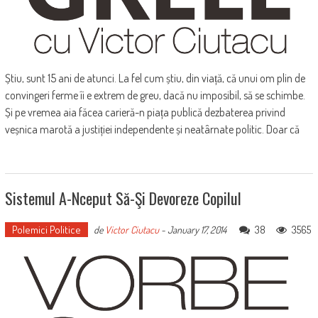
Știu, sunt 15 ani de atunci. La fel cum știu, din viață, că unui om plin de
convingeri ferme îi e extrem de greu, dacă nu imposibil, să se schimbe.
Și pe vremea aia făcea carieră-n piața publică dezbaterea privind
veșnica marotă a justiției independente și neatârnate politic. Doar că
Sistemul A-Nceput Să-Şi Devoreze Copilul
Polemici Politice
38
3565
de
Victor Ciutacu
-
January 17, 2014