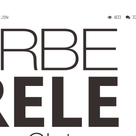
4133
3
 2014