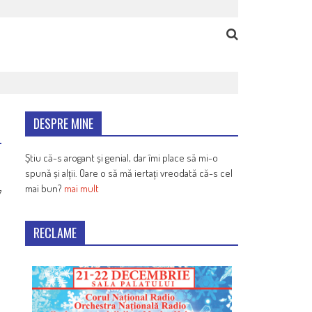
DESPRE MINE
Știu că-s arogant și genial, dar îmi place să mi-o
spună și alții. Oare o să mă iertați vreodată că-s cel
mai bun?
mai mult
7
RECLAME