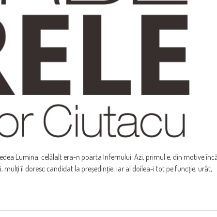
vedea Lumina, celălalt era-n poarta Infernului. Azi, primul e, din motive înc
 mulți îl doresc candidat la președinție, iar al doilea-i tot pe funcție, urât,