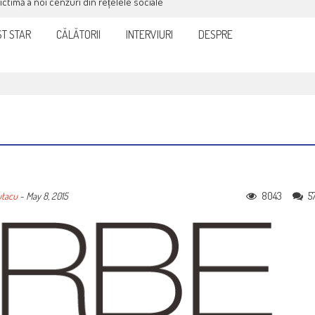
victimă a noi cenzuri din rețelele sociale
T STAR
CĂLĂTORII
INTERVIURI
DESPRE
8043
5
utacu
-
May 8, 2015