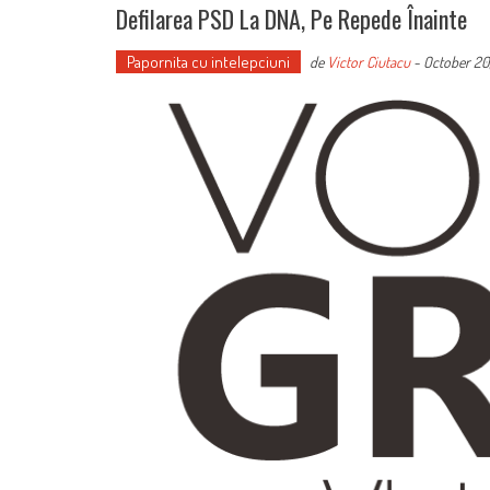
Defilarea PSD La DNA, Pe Repede Înainte
Papornita cu intelepciuni
de
Victor Ciutacu
-
October 20,