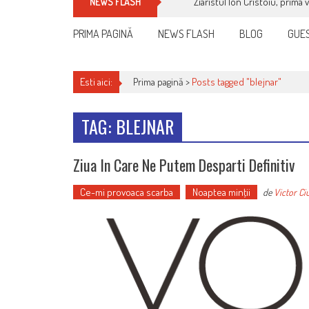
Ziaristul Ion Cristoiu, prima 
NEWS FLASH
PRIMA PAGINĂ
NEWS FLASH
BLOG
GUES
Esti aici:
Prima pagină >
Posts tagged "blejnar"
TAG: BLEJNAR
Ziua In Care Ne Putem Desparti Definitiv
Ce-mi provoaca scarba
Noaptea minţii
de
Victor Ci