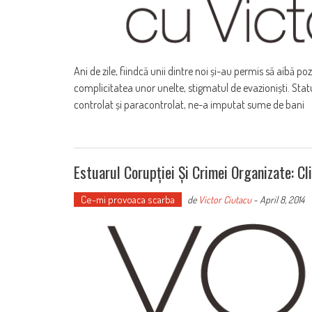
Ani de zile, fiindcă unii dintre noi și-au permis să aibă po
complicitatea unor unelte, stigmatul de evazioniști. Stat
controlat și paracontrolat, ne-a imputat sume de bani
Estuarul Corupției Și Crimei Organizate: 
Ce-mi provoaca scarba
de
Victor Ciutacu
-
April 8, 2014