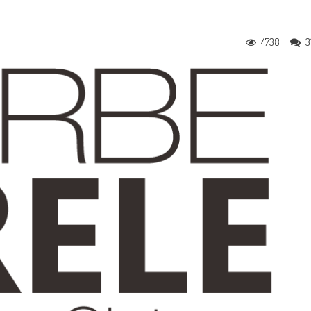
4738
3