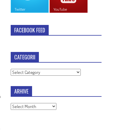
FACEBOOK FEED
CATEGORII
Categorii
ARHIVE
ă
Arhive