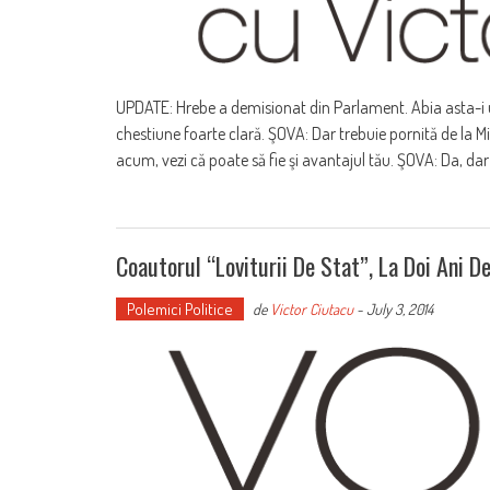
UPDATE: Hrebe a demisionat din Parlament. Abia asta-i u
chestiune foarte clară. ŞOVA: Dar trebuie pornită de la M
acum, vezi că poate să fie şi avantajul tău. ŞOVA: Da, dar
Coautorul “loviturii De Stat”, La Doi Ani D
Polemici Politice
de
Victor Ciutacu
-
July 3, 2014