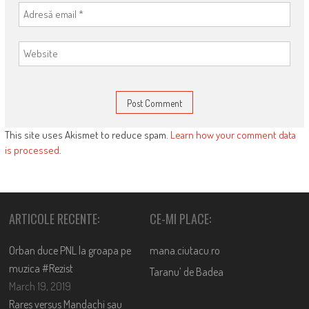
This site uses Akismet to reduce spam.
Learn how your comment data
is processed
.
ARTICOLE RECENTE:
CE-MI PLACE:
Orban duce PNL la groapa pe
mana.ciutacu.ro
muzica #Rezist
Taranu’ de Badea
March 19, 2019
Rares versus Mandachi sau