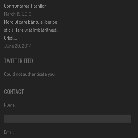
Confruntarea Titanilor
March 15, 2019
Moroiul care bântuie liber pe
sticlă. Tare urât îmbătrânești,
Cristi….
June 20, 2017
TWITTER FEED
Could not authenticate you.
CONTACT
Nume:
Email: