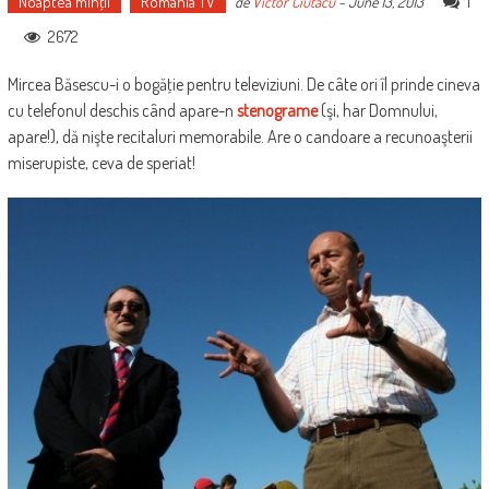
Noaptea minţii
Romania TV
1
de
Victor Ciutacu
-
June 13, 2013
2672
Mircea Băsescu-i o bogăţie pentru televiziuni. De câte ori îl prinde cineva
cu telefonul deschis când apare-n
stenograme
(şi, har Domnului,
apare!), dă nişte recitaluri memorabile. Are o candoare a recunoaşterii
miserupiste, ceva de speriat!