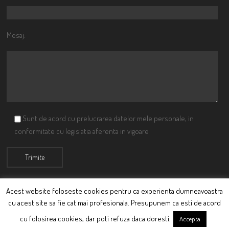
Mesaj:
Sunt de acord cu prelucrarea datelor mele personale, in
conformitate cu legislatia aferenta in vigoare
Acest website foloseste cookies pentru ca experienta dumneavoastra
cu acest site sa fie cat mai profesionala. Presupunem ca esti de acord
© Ciutacu 2015 Parte a Imperiului Ciutacesc.
cu folosirea cookies, dar poti refuza daca doresti.
Accepta
Powered By
Scriptics