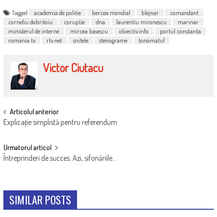
Tagged
academia de politie
bercea mondial
blejnar
comandant
corneliu dobritoiu
coruptie
dna
laurentiu mironescu
marinar
ministerul de interne
mircea basescu
obiectiv.info
portul constanta
romania tv
rtv.net
snitele
stenograme
tonomatul
Victor Ciutacu
POST
Articolul anterior
Explicație simplistă pentru referendum
NAVIGATION
Urmatorul articol
Întreprinderi de succes. Azi, sifonăriile…
SIMILAR POSTS