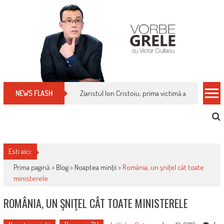
Skip
to
content
Ziaristul Ion Cristoiu, prima victimă a noi cenzuri 
NEWS FLASH
Esti aici:
Prima pagină >
Blog
>
Noaptea minţii
>
România, un şniţel cât toate
ministerele
ROMÂNIA, UN ŞNIŢEL CÂT TOATE MINISTERELE