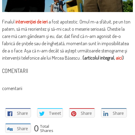
Finalul
intervenţiei de ieri
a fost apoteotic. Omul m-a sfătuit, pe un ton
patern, să mă reorientez şi să-mi caut o meserie serioasă. Chestie la
care mă cam gândeam şi eu, dar, dat fiind că n-am agonisit de-o
fabrică de şniţele sau de îngheţată, momentan sunt în imposibilitatea
de a o face. Aşa că n-am decât să aştept următoarele stenograme şi
intervenţii telefonice ale lui Mircea Băsescu…
(articolul integral,
aici
)
COMENTARII
comentarii
Share
Tweet
Share
Share
0
Total
Share
Shares