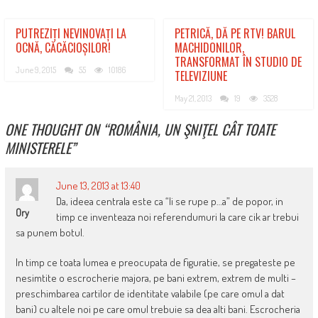
PUTREZIȚI NEVINOVAȚI LA
PETRICĂ, DĂ PE RTV! BARUL
OCNĂ, CĂCĂCIOȘILOR!
MACHIDONILOR,
TRANSFORMAT ÎN STUDIO DE
June 9, 2015
55
10186
TELEVIZIUNE
May 21, 2013
19
3528
ONE THOUGHT ON “
ROMÂNIA, UN ŞNIŢEL CÂT TOATE
MINISTERELE
”
June 13, 2013 at 13:40
Da, ideea centrala este ca “li se rupe p…a” de popor, in
Ory
timp ce inventeaza noi referendumuri la care cik ar trebui
sa punem botul.
In timp ce toata lumea e preocupata de figuratie, se pregateste pe
nesimtite o escrocherie majora, pe bani extrem, extrem de multi –
preschimbarea cartilor de identitate valabile (pe care omul a dat
bani) cu altele noi pe care omul trebuie sa dea alti bani. Escrocheria