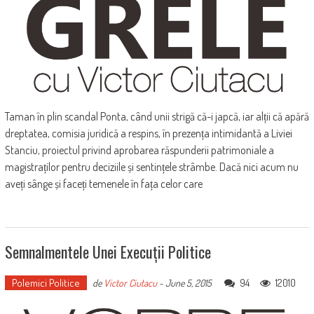
Taman în plin scandal Ponta, când unii strigă că-i japcă, iar alții că apără
dreptatea, comisia juridică a respins, în prezența intimidantă a Liviei
Stanciu, proiectul privind aprobarea răspunderii patrimoniale a
magistraților pentru deciziile și sentințele strâmbe. Dacă nici acum nu
aveți sânge și faceți temenele în fața celor care
Semnalmentele Unei Execuții Politice
Polemici Politice
94
12010
de
Victor Ciutacu
-
June 5, 2015