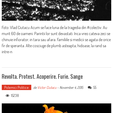
Foto: Vlad Ciutacu Acum se face luna de la tragedia din #colectiv. Au
murit 60 de oameni. Parintii lor sunt devastati. Inca vreo cateva zeci se
chinuie infiorator; in tara sau afara. Familiile si medicii se agata de orice
fir de speranta. Alte cosciuge de plumb asteapta, hidoase, la rand sa
intre-n
Revolta. Protest. Acoperire. Furie. Sange
Polemici Politice
55
de
Victor Ciutacu
-
November 4, 2015
15238