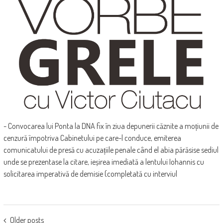
- Convocarea lui Ponta la DNA fix în ziua depunerii căznite a moțiunii de
cenzură împotriva Cabinetului pe care-l conduce, emiterea
comunicatului de presă cu acuzațiile penale când el abia părăsise sediul
unde se prezentase la citare, ieșirea imediată a lentului Iohannis cu
solicitarea imperativă de demisie (completată cu interviul
POSTS
Older posts