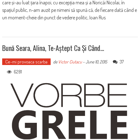
care și-au luat țara înapoi, cu excepția mea și a Noricăi Nicolai, în
spațiul public, n-am auzit pe nimeni să spună că, de fiecare dată când e
un moment-cheie din punct de vedere politic, Ioan Rus
Bună Seara, Alina, Te-Aștept Ca Și Când…
Ce-mi provoaca scarba
37
de
Victor Ciutacu
-
June 10, 2015
6281