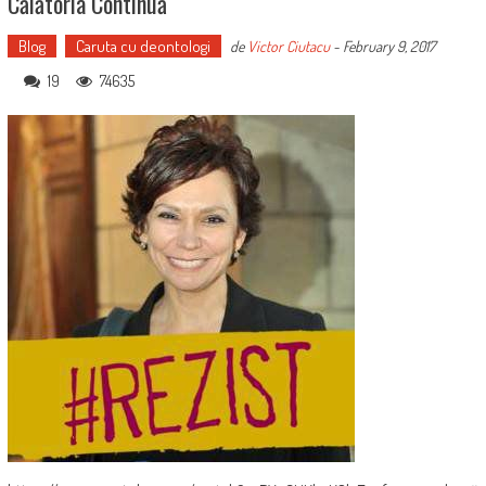
Călătoria Continuă
Blog
Caruta cu deontologi
de
Victor Ciutacu
-
February 9, 2017
19
74635