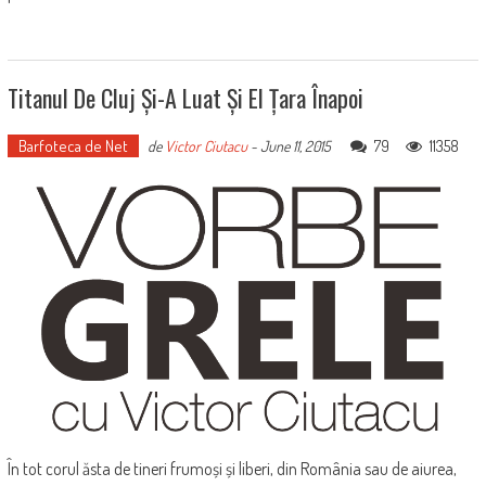
Titanul De Cluj Și-A Luat Și El Țara Înapoi
Barfoteca de Net
79
11358
de
Victor Ciutacu
-
June 11, 2015
În tot corul ăsta de tineri frumoși și liberi, din România sau de aiurea,