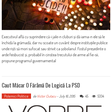
Executivul află cu suprindere că-i jale-n cluburi și dă iama-n ele să le
închidă la grămadă, dar nu scoate un cuvânt despre instituțiile publice
unde riști să mori sufocat sau strivit ca șobolanul. Fostul președinte o
arde feisbucist și, probabil în cinstea trecutului de arme al fie-sii,
propune programul guvernamental
Caut Măcar O Fărâmă De Logică La PSD
Polemici Politice
45
5334
de
Victor Ciutacu
-
July 16, 2015