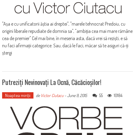
"Așa e cu unificatorii ăștia ai dreptei", "marele tehnocrat Predoiu, cu
origini liberale repudiate de domnia sa", "ambiția cea mai mare rămâne
cea de premier" Cel mai bine, în meseria asta, dacă vrei să reziști, e să
nu faci afirmații categorice. Sau, dacă le faci, măcar să te asiguri că-ți
ștergi
Putreziți Nevinovați La Ocnă, Căcăcioșilor!
Noaptea minţii
55
10184
de
Victor Ciutacu
-
June 9, 2015