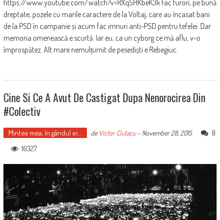
https://www.youtube.com/watch?v=RXqSHKbeK3k Fac furori, pe bună
dreptate, pozele cu marile caractere de la Voltaj, care au încasat bani
de la PSD în campanie și acum fac imnuri anti-PSD pentru tefelei. Dar
memoria omenească e scurtă. Iar eu, ca un cyborg ce mă aflu, v-o
împrospătez. Alt mare nemulțumit de pesediști e Rebegiuc.
Cine Si Ce A Avut De Castigat Dupa Nenorocirea Din
#Colectiv
Mintea mea, în gândul ei...
8
de
Victor Ciutacu
-
November 28, 2015
16327