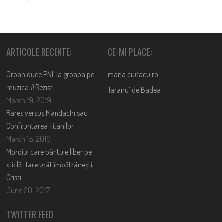
NAVIGATION
ARTICOLE RECENTE:
CE-MI PLACE:
Orban duce PNL la groapa pe
mana.ciutacu.ro
muzica #Rezist
Taranu’ de Badea
March 19, 2019
Rares versus Mandachi sau
Confruntarea Titanilor
March 15, 2019
Moroiul care bântuie liber pe
sticlă. Tare urât îmbătrânești,
Cristi….
June 20, 2017
TWITTER FEED