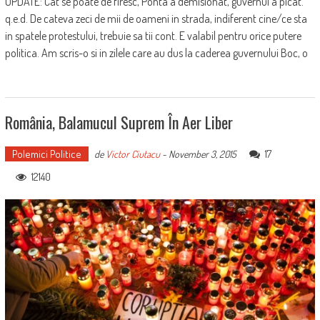
UPDATE: Cat se poate de firesc, Ponta a demisionat, guvernul a picat.
q.e.d. De cateva zeci de mii de oameni in strada, indiferent cine/ce sta
in spatele protestului, trebuie sa tii cont. E valabil pentru orice putere
politica. Am scris-o si in zilele care au dus la caderea guvernului Boc, o
România, Balamucul Suprem În Aer Liber
Polemici Politice
17
de
Victor Ciutacu
-
November 3, 2015
12140