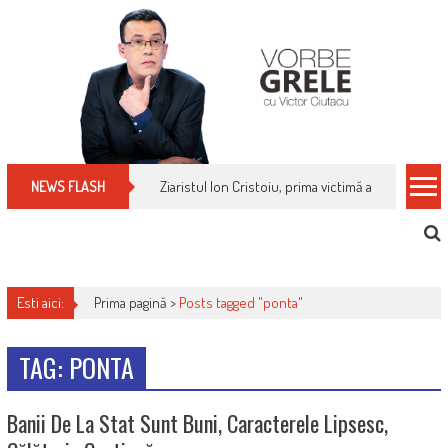
Skip
to
content
Ziaristul Ion Cristoiu, prima victimă a noi cenzuri 
NEWS FLASH
Esti aici:
Prima pagină >
Posts tagged "ponta"
TAG: PONTA
Banii De La Stat Sunt Buni, Caracterele Lipsesc,