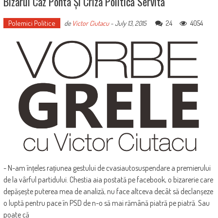
Bizarul Caz Ponta Și Criza Politică Servită
Polemici Politice
24
4054
de
Victor Ciutacu
-
July 13, 2015
- N-am înțeles rațiunea gestului de cvasiautosuspendare a premierului
de la vârful partidului. Chestia aia postată pe facebook, o bizarerie care
depășește puterea mea de analiză, nu face altceva decât să declanșeze
o luptă pentru pace în PSD de n-o să mai rămână piatră pe piatră. Sau
poate că