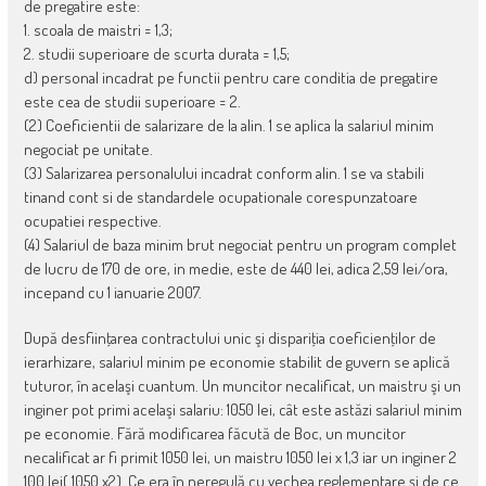
de pregatire este:
1. scoala de maistri = 1,3;
2. studii superioare de scurta durata = 1,5;
d) personal incadrat pe functii pentru care conditia de pregatire
este cea de studii superioare = 2.
(2) Coeficientii de salarizare de la alin. 1 se aplica la salariul minim
negociat pe unitate.
(3) Salarizarea personalului incadrat conform alin. 1 se va stabili
tinand cont si de standardele ocupationale corespunzatoare
ocupatiei respective.
(4) Salariul de baza minim brut negociat pentru un program complet
de lucru de 170 de ore, in medie, este de 440 lei, adica 2,59 lei/ora,
incepand cu 1 ianuarie 2007.
După desfiinţarea contractului unic şi dispariţia coeficienţilor de
ierarhizare, salariul minim pe economie stabilit de guvern se aplică
tuturor, în acelaşi cuantum. Un muncitor necalificat, un maistru şi un
inginer pot primi acelaşi salariu: 1050 lei, cât este astăzi salariul minim
pe economie. Fără modificarea făcută de Boc, un muncitor
necalificat ar fi primit 1050 lei, un maistru 1050 lei x 1,3 iar un inginer 2
100 lei( 1050 x2). Ce era în neregulă cu vechea reglementare şi de ce