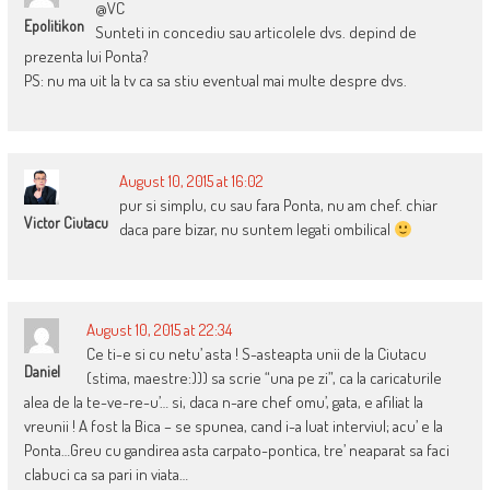
@VC
Epolitikon
Sunteti in concediu sau articolele dvs. depind de
prezenta lui Ponta?
PS: nu ma uit la tv ca sa stiu eventual mai multe despre dvs.
August 10, 2015 at 16:02
pur si simplu, cu sau fara Ponta, nu am chef. chiar
Victor Ciutacu
daca pare bizar, nu suntem legati ombilical
August 10, 2015 at 22:34
Ce ti-e si cu netu’ asta ! S-asteapta unii de la Ciutacu
Daniel
(stima, maestre:))) sa scrie “una pe zi”, ca la caricaturile
alea de la te-ve-re-u’… si, daca n-are chef omu’, gata, e afiliat la
vreunii ! A fost la Bica – se spunea, cand i-a luat interviul; acu’ e la
Ponta…Greu cu gandirea asta carpato-pontica, tre’ neaparat sa faci
clabuci ca sa pari in viata…