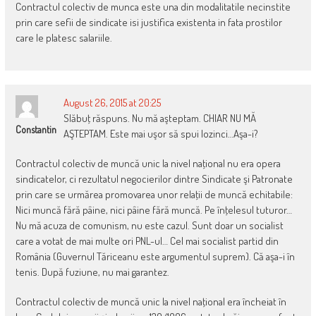
Contractul colectiv de munca este una din modalitatile necinstite
prin care sefii de sindicate isi justifica existenta in fata prostilor
care le platesc salariile.
August 26, 2015 at 20:25
Slăbuţ răspuns. Nu mă aşteptam. CHIAR NU MĂ
Constantin
AŞTEPTAM. Este mai uşor să spui lozinci…Aşa-i?
Contractul colectiv de muncă unic la nivel naţional nu era opera
sindicatelor, ci rezultatul negocierilor dintre Sindicate şi Patronate
prin care se urmărea promovarea unor relaţii de muncă echitabile:
Nici muncă fără pâine, nici pâine fără muncă. Pe înţelesul tuturor…
Nu mă acuza de comunism, nu este cazul. Sunt doar un socialist
care a votat de mai multe ori PNL-ul… Cel mai socialist partid din
România (Guvernul Tăriceanu este argumentul suprem). Că aşa-i în
tenis. După fuziune, nu mai garantez.
Contractul colectiv de muncă unic la nivel naţional era încheiat în