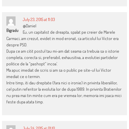
July 23, 2015 at 11:03
@Daniel
Bigradu
Eu, un capitalist de dreapta, spalat pe creier de Marele
Carmaci, am crezut, evidet in mod eronat, ca articolul lui Victor era
despre PSD.
Dupa ce am citit postul tau mi-am dat seama ca trebuia sa o istorie
completa, corecta si, preferabil, exhausitiva, a evolutiei partidelor
politice de la “pashopt” incoa’.
Ma apuc imediat de scris si am sa o public pe site-ul lui Victor
imediat ce o termin.
Intre timp, iti dau dreptate (fara nici o ironie) in privinta liberalilor,
cel putin referitor la evolutia lor de dupa 1989. In privinta Bratienilor
nu prea mai tin minte cum era pe vremea lor; memoria imi joaca mici
feste dupa atata timp.
July 24, 2015 at 01:10