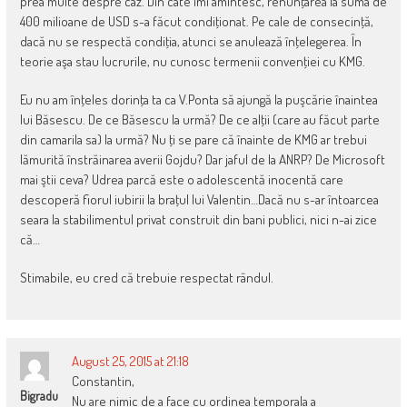
prea multe despre caz. Din câte îmi amintesc, renunţarea la suma de
400 milioane de USD s-a făcut condiţionat. Pe cale de consecinţă,
dacă nu se respectă condiţia, atunci se anulează înţelegerea. În
teorie aşa stau lucrurile, nu cunosc termenii convenţiei cu KMG.
Eu nu am înţeles dorinţa ta ca V.Ponta să ajungă la puşcărie înaintea
lui Băsescu. De ce Băsescu la urmă? De ce alţii (care au făcut parte
din camarila sa) la urmă? Nu ţi se pare că înainte de KMG ar trebui
lămurită înstrăinarea averii Gojdu? Dar jaful de la ANRP? De Microsoft
mai ştii ceva? Udrea parcă este o adolescentă inocentă care
descoperă fiorul iubirii la braţul lui Valentin…Dacă nu s-ar întoarcea
seara la stabilimentul privat construit din bani publici, nici n-ai zice
că…
Stimabile, eu cred că trebuie respectat rândul.
August 25, 2015 at 21:18
Constantin,
Bigradu
Nu are nimic de a face cu ordinea temporala a