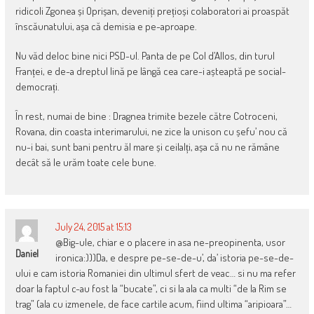
ridicoli Zgonea și Oprișan, deveniți prețioși colaboratori ai proaspăt
înscăunatului, așa că demisia e pe-aproape.
Nu văd deloc bine nici PSD-ul. Panta de pe Col d’Allos, din turul
Franței, e de-a dreptul lină pe lângă cea care-i așteaptă pe social-
democrați.
În rest, numai de bine : Dragnea trimite bezele către Cotroceni,
Rovana, din coasta interimarului, ne zice la unison cu șefu’ nou că
nu-i bai, sunt bani pentru ăl mare și ceilalți, așa că nu ne rămâne
decât să le urăm toate cele bune.
July 24, 2015 at 15:13
@Big-ule, chiar e o placere in asa ne-preopinenta, usor
Daniel
ironica:)))Da, e despre pe-se-de-u’, da’ istoria pe-se-de-
ului e cam istoria Romaniei din ultimul sfert de veac… si nu ma refer
doar la faptul c-au fost la “bucate”, ci si la ala ca multi “de la Rim se
trag” (ala cu izmenele, de face cartile acum, fiind ultima “aripioara”…