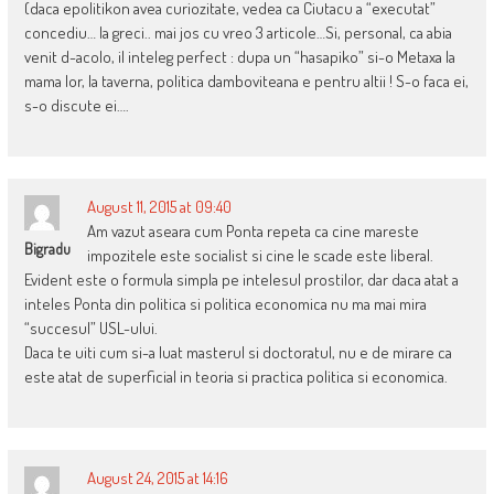
(daca epolitikon avea curiozitate, vedea ca Ciutacu a “executat”
concediu… la greci.. mai jos cu vreo 3 articole…Si, personal, ca abia
venit d-acolo, il inteleg perfect : dupa un “hasapiko” si-o Metaxa la
mama lor, la taverna, politica damboviteana e pentru altii ! S-o faca ei,
s-o discute ei….
August 11, 2015 at 09:40
Am vazut aseara cum Ponta repeta ca cine mareste
Bigradu
impozitele este socialist si cine le scade este liberal.
Evident este o formula simpla pe intelesul prostilor, dar daca atat a
inteles Ponta din politica si politica economica nu ma mai mira
“succesul” USL-ului.
Daca te uiti cum si-a luat masterul si doctoratul, nu e de mirare ca
este atat de superficial in teoria si practica politica si economica.
August 24, 2015 at 14:16