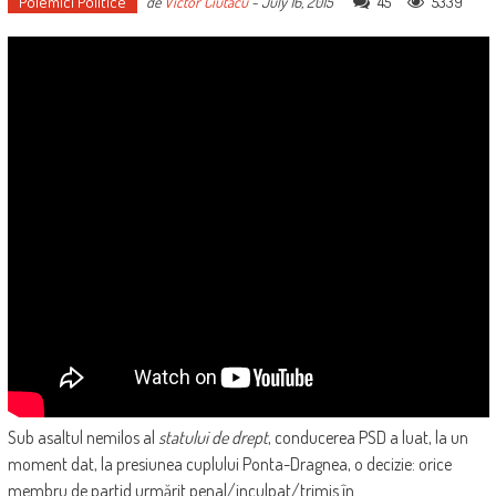
Polemici Politice
45
5339
de
Victor Ciutacu
-
July 16, 2015
Sub asaltul nemilos al
statului de drept
, conducerea PSD a luat, la un
moment dat, la presiunea cuplului Ponta-Dragnea, o decizie: orice
membru de partid urmărit penal/inculpat/trimis în