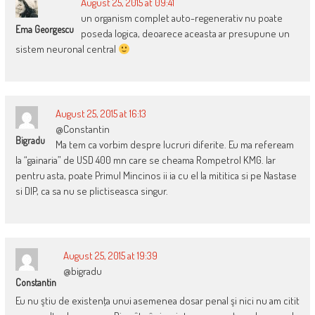
August 25, 2015 at 09:41
un organism complet auto-regenerativ nu poate
Ema Georgescu
poseda logica, deoarece aceasta ar presupune un
sistem neuronal central
August 25, 2015 at 16:13
@Constantin
Bigradu
Ma tem ca vorbim despre lucruri diferite. Eu ma refeream
la “gainaria” de USD 400 mn care se cheama Rompetrol KMG. Iar
pentru asta, poate Primul Mincinos ii ia cu el la mititica si pe Nastase
si DIP, ca sa nu se plictiseasca singur.
August 25, 2015 at 19:39
@bigradu
Constantin
Eu nu ştiu de existenţa unui asemenea dosar penal şi nici nu am citit