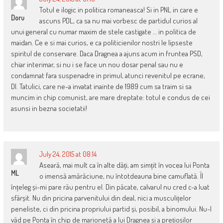
Totul e ilogic in politica romaneasca! Si in PNL in care e
Doru
ascuns PDL, ca sa nu mai vorbesc de partidul curios al
unui general cu numar maxim de stele castigate … in politica de
maidan. Ce e si mai curios, e ca politicienilor nostri le lipseste
spiritul de conservare. Daca Dragnea a ajuns acum in fruntea PSD,
chiar interimar, si nu i se face un nou dosar penal sau nu e
condamnat fara suspenadre in primul, atunci revenitul pe ecrane,
Dl. Tatulici, care ne-a invatat inainte de 1989 cum sa traim si sa
muncim in chip comunist, are mare dreptate: totul e condus de cei
asunsi in bezna societatii!
July 24, 2015 at 08:14
Aseară, mai mult ca în alte dăți, am simțit în vocea lui Ponta
ML
o imensă amărăciune, nu întotdeauna bine camuflată. Îl
înțeleg și-mi pare rău pentru el. Din păcate, calvarul nu cred c-a luat
sfârșit. Nu din pricina parvenitului din deal, nici a musculițelor
peneliste, ci din pricina propriului partid și, posibil, a binomului. Nu-l
văd pe Ponta în chip de marionetă a lui Dragnea și a prețioșilor