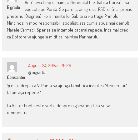
Acu’ ceva timp scriam ca Generalul (i.e. Gabita Oprea) il va
Bigradu
executa pe Ponta. Se pare ca am gresit. PSD-ul (mai precis
prietenul Dragnea) i-o ia inainte lui Gabita si i-o trage Primului
Mincinos in mod responsabil, socialist, asa cum a spus mai demult
Marele Carmaci. Sper sa se intample cat mai repede. Inca mai cred
ca Dottore va ajunge la mititica inaintea Marinarului.
August 24, 2015 at 20:26
@bigradu
Constantin
Şi este drept ca V. Ponta să ajungă la mititica înaintea Marinarului?
Uităm aşa repede?
La Victor Ponta este vorba despre o găinărie, dacă se va
demonstra…