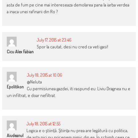
asta de fum pe cine mai intereseaza demolarea pana la iarba verdea
a inaca unei rafinarii din Ro ?
July 17, 2015 at 23:46
Spor la cautat, desi nu cred ca veti gasi!
Cicu Alex Fabian
July 18, 2015 at 10:06
@Neluta
Epolitikon
Cu permisiunea gazdei, iti raspund eu: Liviu Dragnea nu e
un infiltrat, e doar nefiltrat.
July 18, 2015 at 12:55
Logica e o ştiinţă. Ştiinţa nu prea are legătură cu politica,
Aiudeanul
de asta nici nu pricepem nimic din ea. În schimb ceea ce