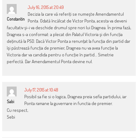
July 16, 2015 at 20:49
Decizia la care vă referiţi se numeşte Amendamentul
Constantin
Ponta. Odată încălcat de Victor Ponta, acesta va deveni
facultativ şi-i va deschide drumul spre nori lui Dragnea. În prima fază,
Dragnea s-a conformat: a plecat din Palatul Victoria şi din funcţia
deţinută la PSD. Dacă Victor Ponta a renunţat la funcţia din partid dar
îşi păstrează funcţia de premier, Dragnea nu va avea funcţie la
Victoria dar va candida pentru o funcţie în partid… Simetrie
perfectă. Dar Amendamentul Ponta devine nul.
July 17, 2015 at 10:48
Posibil sa fie si o logica, Dragnea preia sefia partidului, iar
Sabi
Ponta ramane la guvernare in functia de premier.
Cu respect,
Sebi