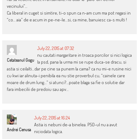
vecinului”…
Ca liberal in cuget si simtire, ti-o spun ca n-am cum ma pot regasi in
“co… aia” de e acum in pe-ne-le…si, ca mine, banuiesc ca-s multi !
July 22, 2015 at 07:32
nu cautati margaritare in troaca porcilor si nici logica
Cetateanul Gogu
la psd, pana la urma mi se rupe duca-se dracu, si
astia si ceilalti…dar pe cine sa punem la cama? ca nu mi-e rusine nici
cu kwi iar alinuta-i penibila ea nu stie proverbul cu, “cainele care
moare de drum lung…” si atunci?…poate blaga sa fie o solutie dar
fara imbecilii de predoiu sau apv…
July 22, 2015 at 16:24
Astia is nebuni de-a binelea. PSD-ul nu a avut
Andrei Cenusa
niciodata logica.