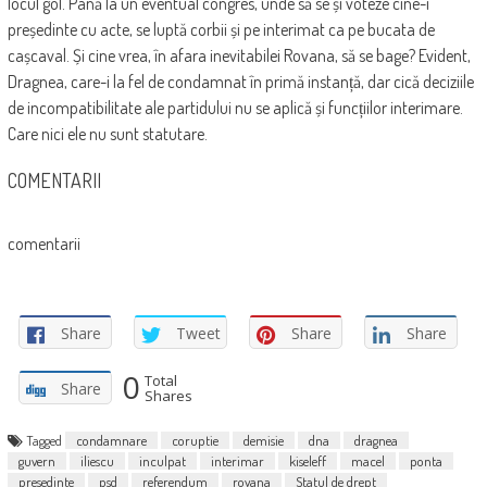
locul gol. Până la un eventual congres, unde să se și voteze cine-i
președinte cu acte, se luptă corbii și pe interimat ca pe bucata de
cașcaval. Și cine vrea, în afara inevitabilei Rovana, să se bage? Evident,
Dragnea, care-i la fel de condamnat în primă instanță, dar cică deciziile
de incompatibilitate ale partidului nu se aplică și funcțiilor interimare.
Care nici ele nu sunt statutare.
COMENTARII
comentarii
Share
Tweet
Share
Share
0
Total
Share
Shares
Tagged
condamnare
coruptie
demisie
dna
dragnea
guvern
iliescu
inculpat
interimar
kiseleff
macel
ponta
presedinte
psd
referendum
rovana
Statul de drept