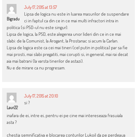
July 17, 2015 at 13:57
Lipsa de logica nu este in luarea masurilor de suspendare
Bigradu
ci in faptul ca din ce in ce mai multi infractori intra in
politica (si PSD-ul nu este singur).
Lipsa de logica, la PSD, este alegerea unor lideri din ce in ce mai
slabi: de la Comunist, la Arogant, la Prostanac si acum la Carlan.
Lipsa de logica este ca cei mai tineri (cel putin in politica) par sa fie
mai prosti, mai slabi pregatiti, mai corupti si, in general, mai rai decat
aia mai batrani (la varsta tinerilor de astazi).
Nu e de mirare ca nu progresam.
July 17, 2015 at 20:10
si ?
Laur22
inafara de ei, intre ei, pentru ei pe cine mai intereseaza frasuiala
asta ?
chestia semnificativa e blocarea conturilor Lukoil da pe perdeaua