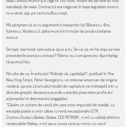
baza Codului muncii şi a Legii nr. 130/1996, votate de ăia care au fost
mandataţi de mata. Contractul era negociat în baza legislaţiei muncii,
nu a venit, aşa, pe centura Bucureşti.
Mă aşteptam să vii cu argumentul maeştrilor tăi (Băsescu, Boc,
Isărescu, Vasilescu): plata muncii în funcţie de productivitatea
muncii.
De fapt, mai timid, cam asta ai spus şi tu. De ce să-mi fie impuse mie
prevederile acestui contract? Pătesc eu cum apreciez. Aşa înţeleg
răspunsul tău.
Păi uite de ce. În articolul “Ridicaţi-vă, capitalişti!”, publicat în The
New Yorg Times, Peter Georgescu, un milionar american de origine
română, spune că actualul model de capitalism se îndreaptă într-o
direcţie greşită, deoarece acordă o atenţie prea mare profitului
acţionarilor în detrimentul angajaţilor.
“Clădim un sistem de castă din care este imposibil de evadat, cu
excepţia poate a unor câţiva cu minţi excepţionale (CTP,
Cristoiu,Ciutacu,Badea, Gâdea, CEO PETROM… n.m) cu calităţi atletice
remarcabile (Halep, n.m) sau a unora care au noroc cu carul