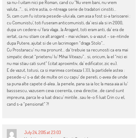
sa nu-l uitam nici pe Roman, cand cu “Nu vrem bani, nu vrem
valuta…”… si, intre astia, o-ntreaga serie de tradatori cinstiti…
Si, cam cum fu istoria pesede-ului ala, cam asa a fost si-a tarisoarei :
cu Comunistu’, toti fuseram anticomunisti, da’ iesi ala si in 2000,
dupa un cedere-u’ fara vlaga…la Arogant, toti eram anti, da’ era de
iertat, ca nu stiam ce alt arogant – mai viclean, s-a vazut – se-ntinde
dupa Putere, ajutat si de un lacrimogen “draga Stolo”…
Cu Prostanacu’ nu ma pronunt… da’ trebuie sa recunosti ca era mai
simpatic decat “prietenu’ lu’ Mihai Viteazu”… si, oricum, la el “nici ei
nu mai stiau cati sunt” (citat aproximtiv, da’ edificator, zic eu).
E de vazut, totusi, ca si marimea conteaza (:))), la partidele astea :
pesede-u’ s-a dat de multe ori cu capu’ de pereti, c-avea de unde
sa puna alte capete d-alea…la penele, pana sa ia loc la masa aia ai lu’
basssescu, vazusem ceva coerenta, ceva directie…de cand sunt
impreuna, parca le-a luat dracu’ mintile…sau le-o fi luat Crin cu el,
cand s-a “pensionat” ?!
July 24, 2015 at 23:03