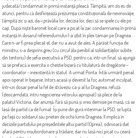
judecată/condamnat în primă instanță pleacă. Tâmpită, am zis eu de
atunci, pentru că desființează prezumția constituțională de nevinovăție,
tâmpită zic și azi, da-i prăvălia lor, decizia lor, deci să se spele cu ele pe
cap. După niște baronet local care a picat la zar, condamnarea în primă
instanță în dosarul referendumului l-a izbit în plex taman pe Dragnea.
Care n-ar fi prea plecat el, dar nu a avut de ales. A părăsit funcția de
ministru, s-a desprins greu (cu circul ăla penibil al solidarităților subite
din teritoriu) de șefia executivă a PSD, pentru ca, într-un final, să ajungă
să se prefacă a exercita o chestie bizară cu titulatură de dregătorie –
coordonator – inexistentă în statut. A urmat Ponta. Întâi urmărit penal,
apoi operat în bejanie, întors acasă și devenit la foc automat inculpat,
într-un dosar penal la fel de străveziu ca și al lui Dragnea, refuză
(deocamdată, întru negocierea viitorului apropiat) să plece de la
palatul Victoria, dar anunță, fără să pună și vreo demisie pe masă, că se
lasă de partid ca de fumat. Își pune din gură interimar la PSD, se luptă
pe față cu solidarul său prieten de ochii lumii Dragnea, îl implică în
deciziile partidului pe președintele altui partid (Oprea), odinioară dat
afară pentru insubordonare și trădare, dar nu lasă nici picat cu ceară