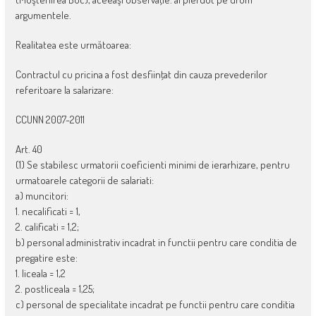
argumentele.
Realitatea este următoarea:
Contractul cu pricina a fost desfiinţat din cauza prevederilor
referitoare la salarizare:
CCUNN 2007-2011
Art. 40
(1) Se stabilesc urmatorii coeficienti minimi de ierarhizare, pentru
urmatoarele categorii de salariati:
a) muncitori:
1. necalificati = 1,
2. calificati = 1,2;
b) personal administrativ incadrat in functii pentru care conditia de
pregatire este:
1. liceala = 1,2
2. postliceala = 1,25;
c) personal de specialitate incadrat pe functii pentru care conditia