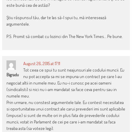
este bună cea de astăzi?
Ştiu răspunsul tău, dar te las să-l spui tu, mă interesează
argumentele.
P.S. Promit să combat cu lozinci din The New York Times… Pe bune.
August 26, 2015 at 17:11
Tot ceea ce spui tu sunt neajunsuri ale codului muncii. Eu
Bigradu
nu pot accepta sa mi se impuna un contract pe care l-au
negociat altii in numele meu. Eu nu-i cunosc pe acei oameni
(sindicalisti) si nici nu i-am mandatat sa face ceva pentru sau in
numele meu.
Prin urmare, nu constest argumentele tale. Eu contest necesitatea
si oportunitatea unui contract ale carui prevederi imi sunt aplicabile
(impuse) si sunt de multe ori in plus fata de prevederile codului
muncii, votat in Parlament de cei pe care i-am mandatat sa faca
treaba asta (sa voteze legi).