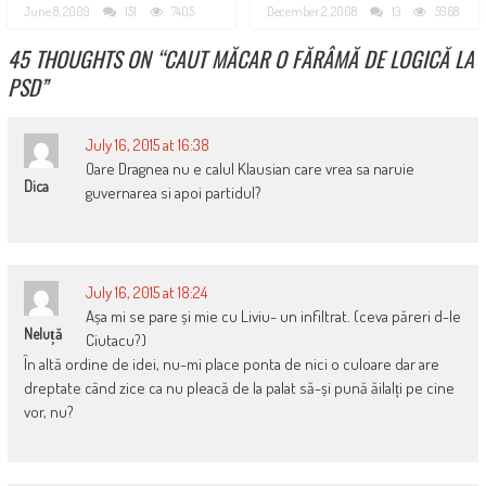
June 8, 2009
151
7405
December 2, 2008
13
5968
45 THOUGHTS ON “
CAUT MĂCAR O FĂRÂMĂ DE LOGICĂ LA
PSD
”
July 16, 2015 at 16:38
Oare Dragnea nu e calul Klausian care vrea sa naruie
Dica
guvernarea si apoi partidul?
July 16, 2015 at 18:24
Așa mi se pare și mie cu Liviu- un infiltrat. (ceva păreri d-le
Neluță
Ciutacu?)
În altă ordine de idei, nu-mi place ponta de nici o culoare dar are
dreptate când zice ca nu pleacă de la palat să-și pună ăilalți pe cine
vor, nu?