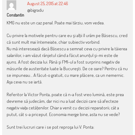
August 25, 2015 at 22:46
@bigradu
Constantin
KMG nu este un caz penal. Poate mai târziu, vom vedea.
Cu privire la motivele pentru care eu şi alţii îl urâm pe Băsescu, cred
că sunt mult mai întemeiate, chiar subiectiv vorbind.
Nu mă interesează dacă Băsescu a semnat ceva cu privire la tăierea
salariilor, i-am văzut rânjetul când a făcut anunţul şi-mi este de
ajuns. A fost decizia lui. Până şi FMI-ul a fost surprins negativ de
măsurile de austeritate luate la Bucureşti. De ce oare? Pentru că nu
se impuneau… A făcut-o gratuit, cu mare plăcere, ca un nemernic.
Aşa ceva nu se iartă.
Referitor la Victor Ponta, poate că n-a fost vreo lumină, este prea
devreme să judecăm, dar nici nu a luat decizii care să afecteze
negativ viaţa cetăţenilor. Chiar a venit cu decizii reparatorii; cât a
putut, cât s-a priceput. Economia merge bine, asta nu se vede?
Sunt trei lucruri care i se pot reproşa lui V. Ponta: