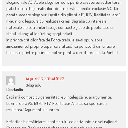
sloganuri ale A3. Acele sloganuri sunt pentru cresterea audientei si
plata (babana) a jurnalistilor (desi nu este specific exclusiv A3). Din
pacate, aceste sloganuri (gasite din plin si la B1, RTV, Realitatea, etc.)
n-au nici o legatura cu realitatea ci mai degraba cu interesle
materiale ale patronilor (spagi, contracte grase de publicitate cu
statul) si angajatilor (rating, spagi, salarii).
In privinta criticilor fata de Ponta trebuie sa-ti spun, spre
amuzamentul propriu (sper ca si al tau), ca punctul 3 din criticile
tale este printre putinele motive pentru care il apreciez la Ponta:)
August 26, 2015 at 16:52
@bigradu
Constantin
Dacă mă combaţi cu generalităţi, eu înţeleg că nu ai argumente.
Lozinci de la A3, B1(?!), RTV, Realitatea? Ai uitat să spui care-i
realitatea? Argumentul suprem.
Referitor la desfiinţarea contractului colectiv unic la nivel naţional
(Moştenirea Boc), aceeaşi observaţie: ai pierdut pe drum