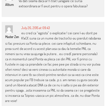
Va dati seama daca ar fi trait Caragiale ce sursa
Altium
extraordinara ar fi avut pentru o opera fabuloasa?
July 26, 2015 at 09:43
eu cred ca “egzista” o explicatie ! cei care l-au dorit pe
Master Zen
KWJ( suna ca un nume de tractor)si-au pierdut rabdarea
si fac presiuni ca Ponta sa plece. cei care infaptuit schimbare, nu
prea sunt de acord cu acest plan asa ca dau la temelie PNL ca
nimeni sa nu vrea sa ajunga la putere… eu cred( parere personala)
ca in momentul cand Ponta va pleca cei din PNL vor fi prinsi cu
fustele in cap ca pirandele ce fac pee pee pe strada si nu vor putea
oferi nimic! deci va veni cineva cu autoritate morala si care da
interviuri in care tb sa citesti printre randuri ca sa vezi ca cine este
acum popular pe FB trebuie sa cada…p.s. am ramas cu gura cascata
cand un liberal a atacat DNA ca de ce nu ii salta si pe aia din exterior
pentru spaga….asta inseamna ca PNL isi da seama ce i se pregateste
si incearca sa Tzipras-uiasca un pic atmosfera…ca de, nu doar Ponta
are voie!