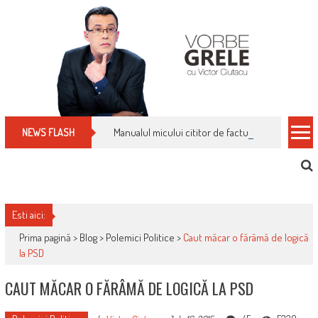
Skip
to
content
Manualul micului cititor de facturi: nu plăti nimic 
NEWS FLASH
Esti aici:
Prima pagină >
Blog
>
Polemici Politice
>
Caut măcar o fărâmă de logică
la PSD
CAUT MĂCAR O FĂRÂMĂ DE LOGICĂ LA PSD