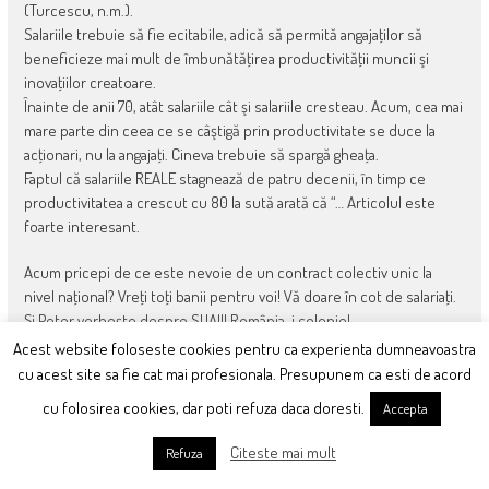
(Turcescu, n.m.).
Salariile trebuie să fie ecitabile, adică să permită angajaţilor să
beneficieze mai mult de îmbunătăţirea productivităţii muncii şi
inovaţiilor creatoare.
Înainte de anii 70, atât salariile cât şi salariile cresteau. Acum, cea mai
mare parte din ceea ce se câştigă prin productivitate se duce la
acţionari, nu la angajaţi. Cineva trebuie să spargă gheaţa.
Faptul că salariile REALE stagnează de patru decenii, în timp ce
productivitatea a crescut cu 80 la sută arată că “… Articolul este
foarte interesant.
Acum pricepi de ce este nevoie de un contract colectiv unic la
nivel naţional? Vreţi toţi banii pentru voi! Vă doare în cot de salariaţi.
Şi Peter vorbeşte despre SUA!!! România-i colonie!
Acest website foloseste cookies pentru ca experienta dumneavoastra
Când îl aud pe Vasilescu vorbind despre plata muncii în funcţie de
cu acest site sa fie cat mai profesionala. Presupunem ca esti de acord
productivitate am impresia că ne predă o lecţie de capitalism după
cu folosirea cookies, dar poti refuza daca doresti.
Accepta
un manual din anii 70…
Citeste mai mult
Refuza
Când citesc articolul milionarului american am impresia că citesc din
Capitalui lui Marx… Cum este posibil aşa ceva?