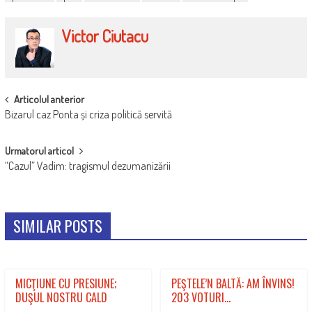
Victor Ciutacu
POST
Articolul anterior
Bizarul caz Ponta și criza politică servită
NAVIGATION
Urmatorul articol
“Cazul” Vadim: tragismul dezumanizării
SIMILAR POSTS
MICŢIUNE CU PRESIUNE;
PEŞTELE’N BALTĂ: AM ÎNVINS!
DUŞUL NOSTRU CALD
203 VOTURI…