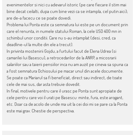
evenimentelor si nici cu adevarul istoric (pe care fiecare il stim mai
bine decat ceilalti, dupa cum bine vezi ca se intampla, cel putin aici);
are de-a facecu ce se poate dovedi.
Problema lui Ponta este ca semnatura lui este pe un document prin
care el renunta, in numele statului Roman, la cele USD 400 mn in
schimbul unor conditii. Care nu s-au intamplat (desi, cred, ca
deadline-ul la multe din ele a trecut).
In privinta mostenirii Gojdu, a furtului facut de Elena Udrea (si
camarilei lui Basescu), a retrocedarilor de la ANRP, a micosrarii
salariilor sau a taierii pensiilor inca nu am auzit pe cineva sa spuna ca
a fost semnatura Ochiosului pe macar unul din acele documente.
Se poate ca Mariarul sa fi beneficiat, direct sau indirect, de toate
cele de mai sus, dar asta trebuie dovedit.
In final, motivele pentru care il urasc pe Ponta sunt apropiate de
cele pentru care voi il urati pe Basescu: minte, fura, este arogant,
etc. Doar ca de acolo de unde ma uit la cei doi mi se pare ca la Ponta
este mai grav. Chestie de perspectiva.