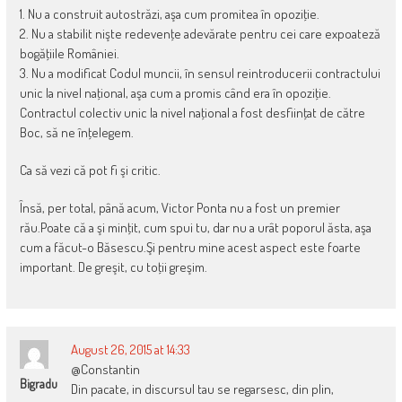
1. Nu a construit autostrăzi, aşa cum promitea în opoziţie.
2. Nu a stabilit nişte redevenţe adevărate pentru cei care expoateză
bogăţiile României.
3. Nu a modificat Codul muncii, în sensul reintroducerii contractului
unic la nivel naţional, aşa cum a promis când era în opoziţie.
Contractul colectiv unic la nivel naţional a fost desfiinţat de către
Boc, să ne înţelegem.
Ca să vezi că pot fi şi critic.
Însă, per total, până acum, Victor Ponta nu a fost un premier
rău.Poate că a şi minţit, cum spui tu, dar nu a urât poporul ăsta, aşa
cum a făcut-o Băsescu.Şi pentru mine acest aspect este foarte
important. De greşit, cu toţii greşim.
August 26, 2015 at 14:33
@Constantin
Bigradu
Din pacate, in discursul tau se regarsesc, din plin,