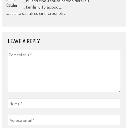
,,, nu stiti cine-i sor-sa pardon frate-su,,,
Catalin
,,, familia lu’ furaciosu ,,,
,,, asta ca sa stiti cu cine va puneti ,,,
LEAVE A REPLY