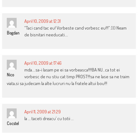
April 10, 2009 at 12:31
“Taci cand tac eu! Vorbeste cand vorbesc eu!!!”:))) Neam
Bogdan
de bisnitari needucati….
April 10, 2009 at 17:46
mda….sa-i lasam pe ei sa vorbeasca!!!!BA NU…ca tot ei
Nico
vorbesc de nu stiu cat timp PROST!!!sa ne lase sa ne traim
viata,si sa judecam la alte lucruri nu la fratele altui bou!!!
April 11, 2009 at 21:29
Ia … taceti dreacu’ cu totii …
Cocstel