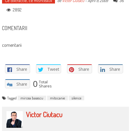
Ce dixtractie, ce mishteaux
36
de
Victor Ciutacu
-
April 9, 2009
2892
COMENTARII
comentarii
Share
Tweet
Share
Share
0
Total
Share
Shares
Tagged
mircea basescu
mitocanie
silence
Victor Ciutacu