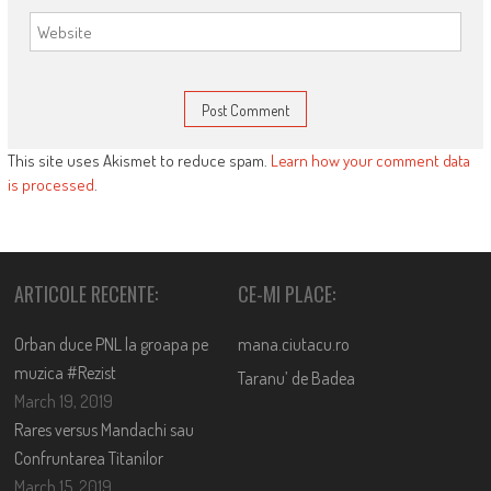
This site uses Akismet to reduce spam.
Learn how your comment data
is processed
.
ARTICOLE RECENTE:
CE-MI PLACE:
Orban duce PNL la groapa pe
mana.ciutacu.ro
muzica #Rezist
Taranu’ de Badea
March 19, 2019
Rares versus Mandachi sau
Confruntarea Titanilor
March 15, 2019