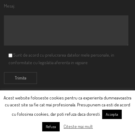
Mesaj:
Sunt de acord cu prelucrarea datelor mele personale, in
conformitate cu legislatia aferenta in vigoare
Acest website foloseste cookies pentru ca experienta dumneavoastra
cu acest site sa fie cat mai profesionala. Presupunem ca esti de acord
© Ciutacu 2015 Parte a Imperiului Ciutacesc.
cu folosirea cookies, dar poti refuza daca doresti.
Accepta
Powered By
Scriptics
Citeste mai mult
Refuza