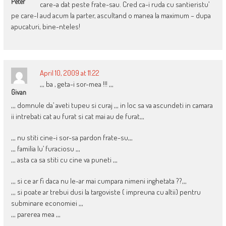
Peter
care-a dat peste frate-sau. Cred ca-i ruda cu santieristu’
pe care-l aud acum la parter, ascultand o manea la maximum – dupa
apucaturi, bine-nteles!
April 10, 2009 at 11:22
,,, ba , geta-i sor-mea !!! ,,,
Givan
,,, domnule da’ aveti tupeu si curaj ,,, in loc sa va ascundeti in camara
ii intrebati cat au furat si cat mai au de furat,,,
,,, nu stiti cine-i sor-sa pardon frate-su,,,
,,, familia lu’ furaciosu ,,,
,,, asta ca sa stiti cu cine va puneti ,,,
,,, si ce ar fi daca nu le-ar mai cumpara nimeni inghetata ??,,,
,,, si poate ar trebui dusi la targoviste ( impreuna cu altii) pentru
subminare economiei ,,,
,,, parerea mea ,,,