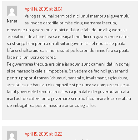
April 14, 2009 at 21:04
Va rog sa nu mai permiteti nici unui membru al guvernului
Nenea
sa invoce datoriile primite din guvernarea trecuta,
deoarece un guvern nu are nici o datorie fata de un alt guvern, ci
are datoria de a face tara sa mearga bine. Nici un guvern nu e dator
sa stranga bani pentru un alt viitor guvern ca cel nou sa se poata
lafai si cheltui aiurea si nemasurat pe lucruri de nimic fara sa poata
face nici un lucru concret.
Pe guvernarea trecuta era bine iar acum sunt oamenii dati in somaj
si se maresc taxele si impozitele. Sa vedem ce fac noii guvernanti
pentru poporul roman (drumuri, sanatate, invatamant, agricultura,
armata) cu ce bani iau din impozite si pe urma sa compare cu ce au
facut guvernele trecute, mai ales ca jumatate din guvernul actual a
mai fost de cateva ori la guvernare si nu au facut mare lucru in afara
de imbogatirea peste masura a unor colegi ai lor.
April 15, 2009 at 19:22