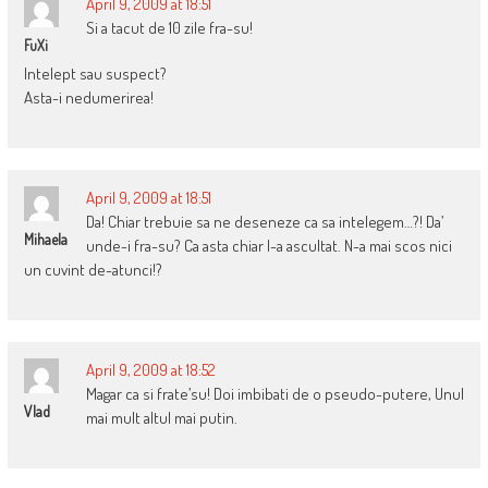
April 9, 2009 at 18:51
Si a tacut de 10 zile fra-su!
FuXi
Intelept sau suspect?
Asta-i nedumerirea!
April 9, 2009 at 18:51
Da! Chiar trebuie sa ne deseneze ca sa intelegem…?! Da’
Mihaela
unde-i fra-su? Ca asta chiar l-a ascultat. N-a mai scos nici
un cuvint de-atunci!?
April 9, 2009 at 18:52
Magar ca si frate’su! Doi imbibati de o pseudo-putere, Unul
Vlad
mai mult altul mai putin.