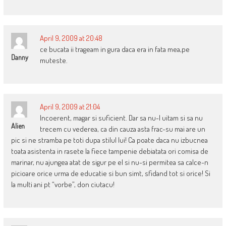
April 9, 2009 at 20:48
ce bucata ii trageam in gura daca era in fata mea,pe
Danny
muteste.
April 9, 2009 at 21:04
Incoerent, magar si suficient. Dar sa nu-l uitam si sa nu
Alien
trecem cu vederea, ca din cauza asta frac-su mai are un
pic si ne stramba pe toti dupa stilul lui! Ca poate daca nu izbucnea
toata asistenta in rasete la fiece tampenie debiatata ori comisa de
marinar, nu ajungea atat de sigur pe el si nu-si permitea sa calce-n
picioare orice urma de educatie si bun simt, sfidand tot si orice! Si
la multi ani pt “vorbe”, don ciutacu!