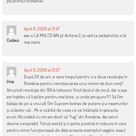
pe profilul Romaniei
April 9, 2009 at 21:47
aaa si LA MULTZI ANI pt Antena 2.ca vad ca sarbatoritzi.si la
Codeus
mai mare
April 9, 2009 at 21:57
După 20 de ani, e oare timpul pentru o a doua revoluție în
Irina
România pentru reinstaurarea unui minim de bun simț?
Am privit revoluția din ’89 la televizor fiind destul de mică, dar și așa
am înțeles că luptăm pentru mai bine…și unde am ajuns?!? Să fim
bătaia de joc a unui alt Om Suprem bolnav de putere și a neamurilor
și sclavilor săi… Mi-e scârbă de ceea ce se întâmplă în țara asta
acum. Niciodată nu mi-am dorit să “fug” din România, dar aerul
devine irespirabil. Totuși există și o parte pozitivă în măsura în care
pentru mine funcționează de data aceasta exemplul negativ, exact