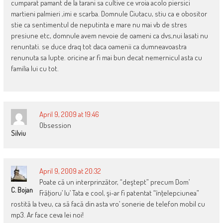
cumparat pamant de la tarani sa cultive ce vroia acolo piersici
martieni palmieri ,imi e scarba. Domnule Ciutacu, stiu ca e obositor
stie ca sentimentul de neputinta e mare nu mai vb de stres
presiune etc, domnule avem nevoie de oameni ca dvs,nui lasati nu
renuntati. se duce draq tot daca oamenii ca dumneavoastra
renunuta sa lupte. oricine ar fi mai bun decat nemernicul asta cu
familia lui cu tot.
April 9, 2009 at 19:46
Obsession
Silviu
April 9, 2009 at 20:32
Poate că un interprinzător, “deştept” precum Dom’
C. Bojan
Frăţioru’ lu’ Tata e cool, şi-ar fi patentat “înţelepciunea”
rostită la tveu, ca să facă din asta vro’ sonerie de telefon mobil cu
mp3. Ar face ceva lei noi!