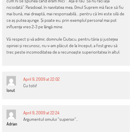
cum ni se spunea când eram mici : “Așa e rău. Să nu faci așa
niciodată”. Paradoxal, în naivitatea mea, Omul Suprem mă face să fiu
mai bună, mai dreaptă, mai responsabilă… pentru că îmi este silă de
ce aș putea ajunge. Și poate eu, prin exemplul personal mai pot
influența vreo 2-3 pe lângă mine.
Vă respect și vă admir, domnule Ciutacu, pentru tăria și justețea
opiniei și recunosc, nu v-am plăcut de la început, a fost greu să
trec peste incomoditatea de a recunoaște superioritatea în altul.
April 9, 2009 at 22:02
Cu totii!
Ionut
April 9, 2009 at 22:24
Argumentul omului “superior”…
Adrian