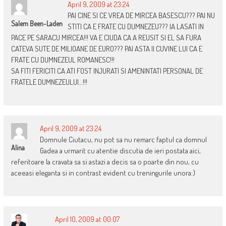
April 9, 2009 at 23:24
PAI CINE SI CE VREA DE MIRCEA BASESCU??? PAI NU
Salem Been-Laden
STITI CA E FRATE CU DUMNEZEU??? IA LASATI IN
PACE PE SARACU MIRCEA!!! VA E CIUDA CA A REUSIT SI EL SA FURA
CATEVA SUTE DE MILIOANE DE EURO??? PAI ASTA II CUVINE LUI CA E
FRATE CU DUMNEZEUL ROMANESC!!!
SA FITI FERICITI CA ATI FOST INJURATI SI AMENINTATI PERSONAL DE
FRATELE DUMNEZEULUI…!!!
April 9, 2009 at 23:24
Domnule Ciutacu, nu pot sa nu remarc faptul ca domnul
Alina
Gadea a urmarit cu atentie discutia de ieri postata aici,
referitoare la cravata sa si astazi a decis sa o poarte din nou, cu
aceeasi eleganta si in contrast evident cu treningurile unora:)
April 10, 2009 at 00:07