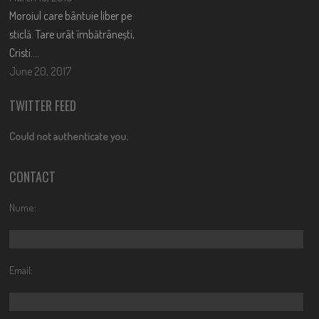
Moroiul care bântuie liber pe
sticlă. Tare urât îmbătrânești,
Cristi….
June 20, 2017
TWITTER FEED
Could not authenticate you.
CONTACT
Nume:
Email: