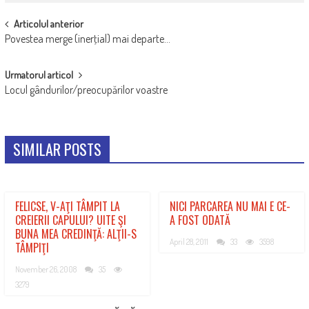
POST
Articolul anterior
Povestea merge (inerţial) mai departe…
NAVIGATION
Urmatorul articol
Locul gândurilor/preocupărilor voastre
SIMILAR POSTS
FELICSE, V-AŢI TÂMPIT LA
NICI PARCAREA NU MAI E CE-
CREIERII CAPULUI? UITE ŞI
A FOST ODATĂ
BUNA MEA CREDINŢĂ: ALŢII-S
April 28, 2011
33
3598
TÂMPIŢI
November 26, 2008
35
3279