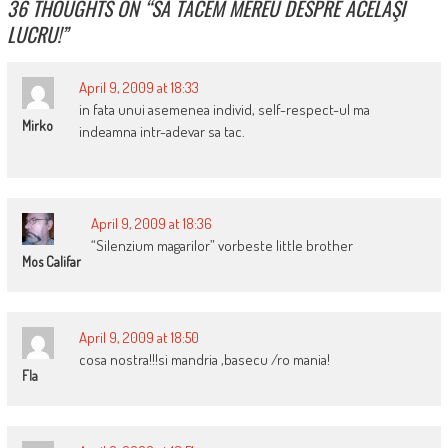
36 THOUGHTS ON “
SĂ TĂCEM MEREU DESPRE ACELAŞI
LUCRU!
”
April 9, 2009 at 18:33
in fata unui asemenea individ, self-respect-ul ma
Mirko
indeamna intr-adevar sa tac.
April 9, 2009 at 18:36
“Silenzium magarilor” vorbeste little brother
Mos Califar
April 9, 2009 at 18:50
cosa nostra!!!si mandria ,basecu /ro mania!
Fla