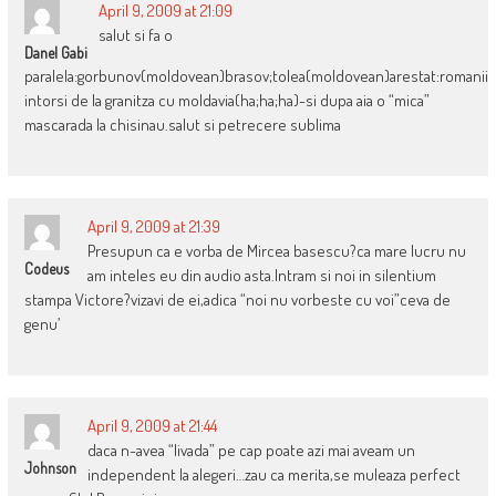
April 9, 2009 at 21:09
salut si fa o
Danel Gabi
paralela:gorbunov(moldovean)brasov;tolea(moldovean)arestat:romanii
intorsi de la granitza cu moldavia(ha;ha;ha)-si dupa aia o “mica”
mascarada la chisinau.salut si petrecere sublima
April 9, 2009 at 21:39
Presupun ca e vorba de Mircea basescu?ca mare lucru nu
Codeus
am inteles eu din audio asta.Intram si noi in silentium
stampa Victore?vizavi de ei,adica “noi nu vorbeste cu voi”ceva de
genu’
April 9, 2009 at 21:44
daca n-avea “livada” pe cap poate azi mai aveam un
Johnson
independent la alegeri…zau ca merita,se muleaza perfect