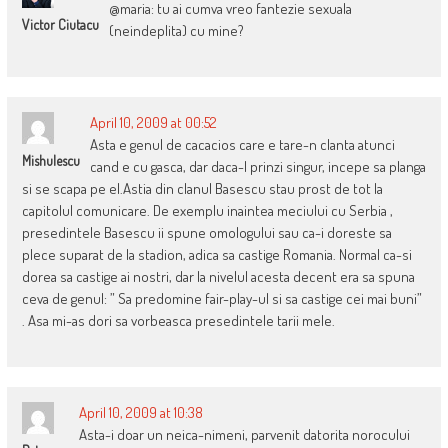
@maria: tu ai cumva vreo fantezie sexuala
Victor Ciutacu
(neindeplita) cu mine?
April 10, 2009 at 00:52
Asta e genul de cacacios care e tare-n clanta atunci
Mishulescu
cand e cu gasca, dar daca-l prinzi singur, incepe sa planga
si se scapa pe el.Astia din clanul Basescu stau prost de tot la
capitolul comunicare. De exemplu inaintea meciului cu Serbia ,
presedintele Basescu ii spune omologului sau ca-i doreste sa
plece suparat de la stadion, adica sa castige Romania. Normal ca-si
dorea sa castige ai nostri, dar la nivelul acesta decent era sa spuna
ceva de genul: ” Sa predomine fair-play-ul si sa castige cei mai buni”
. Asa mi-as dori sa vorbeasca presedintele tarii mele.
April 10, 2009 at 10:38
Asta-i doar un neica-nimeni, parvenit datorita norocului