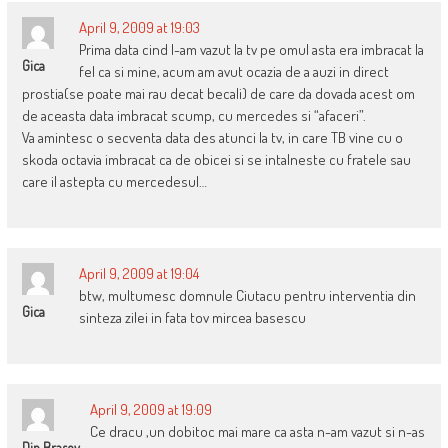
April 9, 2009 at 19:03
Prima data cind l-am vazut la tv pe omul asta era imbracat la
Gica
fel ca si mine, acum am avut ocazia de a auzi in direct
prostia(se poate mai rau decat becali) de care da dovada acest om
de aceasta data imbracat scump, cu mercedes si “afaceri”.
Va amintesc o secventa data des atunci la tv, in care TB vine cu o
skoda octavia imbracat ca de obicei si se intalneste cu fratele sau
care il astepta cu mercedesul…
April 9, 2009 at 19:04
btw, multumesc domnule Ciutacu pentru interventia din
Gica
sinteza zilei in fata tov mircea basescu
April 9, 2009 at 19:09
Ce dracu ,un dobitoc mai mare ca asta n-am vazut si n-as
Din Brasov