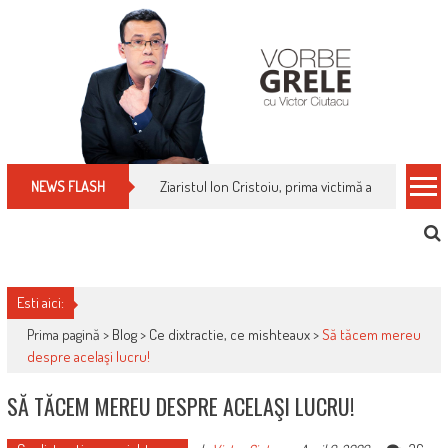
Skip
to
content
Ziaristul Ion Cristoiu, prima victimă a noi cenzuri 
NEWS FLASH
Esti aici:
Prima pagină >
Blog
>
Ce dixtractie, ce mishteaux
>
Să tăcem mereu
despre acelaşi lucru!
SĂ TĂCEM MEREU DESPRE ACELAŞI LUCRU!