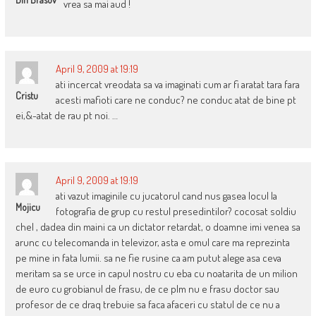
vrea sa mai aud !
April 9, 2009 at 19:19
ati incercat vreodata sa va imaginati cum ar fi aratat tara fara
Cristu
acesti mafioti care ne conduc? ne conduc atat de bine pt
ei,&-atat de rau pt noi. …
April 9, 2009 at 19:19
ati vazut imaginile cu jucatorul cand nus gasea locul la
Mojicu
fotografia de grup cu restul presedintilor? cocosat soldiu
chel , dadea din maini ca un dictator retardat, o doamne imi venea sa
arunc cu telecomanda in televizor, asta e omul care ma reprezinta
pe mine in fata lumii. sa ne fie rusine ca am putut alege asa ceva
meritam sa se urce in capul nostru cu eba cu noatarita de un milion
de euro cu grobianul de frasu, de ce plm nu e frasu doctor sau
profesor de ce draq trebuie sa faca afaceri cu statul de ce nu a