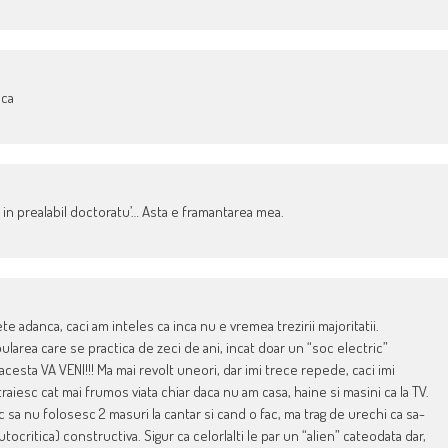
nca
at in prealabil doctoratu’… Asta e framantarea mea.
te adanca, caci am inteles ca inca nu e vremea trezirii majoritatii.
larea care se practica de zeci de ani, incat doar un “soc electric”
 acesta VA VENI!!! Ma mai revolt uneori, dar imi trece repede, caci imi
iesc cat mai frumos viata chiar daca nu am casa, haine si masini ca la TV.
c sa nu folosesc 2 masuri la cantar si cand o fac, ma trag de urechi ca sa-
utocritica) constructiva. Sigur ca celorlalti le par un “alien” cateodata dar,