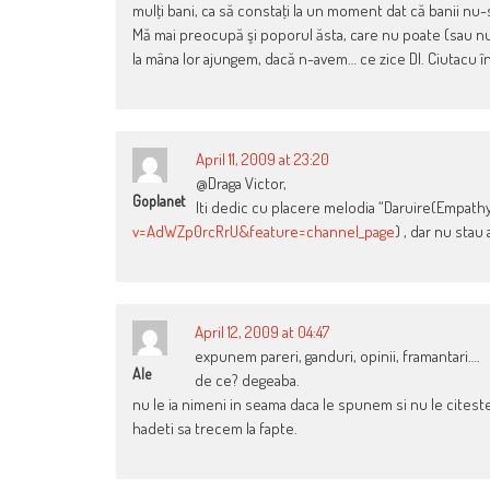
mulţi bani, ca să constaţi la un moment dat că banii nu-s
Mă mai preocupă şi poporul ăsta, care nu poate (sau nu v
la mâna lor ajungem, dacă n-avem… ce zice Dl. Ciutacu în
April 11, 2009 at 23:20
@Draga Victor,
Goplanet
Iti dedic cu placere melodia “Daruire(Empathy)
v=AdWZp0rcRrU&feature=channel_page
) , dar nu stau
April 12, 2009 at 04:47
expunem pareri, ganduri, opinii, framantari….
Ale
de ce? degeaba.
nu le ia nimeni in seama daca le spunem si nu le citest
hadeti sa trecem la fapte.