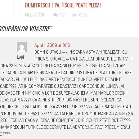
DUMITRESCU E PA, FISCUL POATE PLECA!
May 24, 2010
92
6252
OCUPĂRILOR VOASTRE
”
April 11, 2009 at 01:16
DOMN CIUTACU —– IN SEARA ASTA AM REALIZAT , CU
Lupi
FRICA SI OROARE — CA NE-A LUAT DRACU”, DEFINITIV !!!!!
 ORA 22 SI MI S-A FACUT PIELEA GAINII PE MINE— SI CRED CA NU TZI-AM
ULE, CA NU CONTAM PE NICAIERI ,DECAT DIN POSTURA DE PLATITORI DE TAXE
FACKAR , PUI DE LELE , BASTARD NENOROCIT SUNT CUVINTE DE ALINT
AIE ???? IAR IN COMPARATZIE CU BASTARZII CARE CONDUC LUMEA , AI
ODIOASE PRIN NIMICNICIA LOR DE SUPER-LACHEI AI MAI MARILOR ORDINII
 NE ASTEAPTA ???? CA AI NOSTRI COPII DIN NASTERE SUNT SCLAVI , CA
 URECHI ,, CROTALII” , NOI SA AVEM CIPURI ??????? CA LEPADATURILE AU
N BUCOVINA , DE PASTI ?????? CA TALHARII DE DRUMUL MARE AU AJUNS SA
EO LEGE IAR DACA AI CEVA DE COMENTAT , O IEI SCURT PESTE BOT ??????
NE MANA PRECUM TURMELE DE CORNUTE LA ABATOR,NE ,,FAC” PRECUM ERAU
E ????