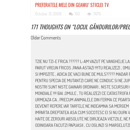
PREFERATELE MELE DIN GEAMU’ STICLEI TV
October 31, 2008
60
7479
171 THOUGHTS ON “
LOCUL GÂNDURILOR/PRE
COMMENT
Older Comments
NAVIGATION
TZIE NU TZI-E FRICA ?????? L-AM VAZUT PE VANGHELIE LA
PARUT VREUN FRICOS ,PANA ASTAZI !!!!TU REALIZEZI , OM
SI IMPOZITE , ADICA DE VACI BUNE DE MULS????? MADAR 
PENTRU SPECIA DE MUTANTZI CARE NE CONDUC SI NE JUPO
NOSTRI SUNT NISTE GAINARI ORDINARI , NISTE SCURSURI 
MONDIALE !!!! BAI ,OMULE , TU REALIZEZI CE CATASTROFA
URMEAZA CA , PRECUM ANIMALELE DIN FERMA CE POARTA IN
DEVENIT REPERE IAR TARFELE NE INDEAMNA SA MERGEM I
IMPARTA DREPTATEA ASA CUM SOCOTESC EI SI NU DUPA VR
HAITE DE ZEROURI ABSOLUTE NE DIRIJEAZA VIETZILE, 
ODINIOARA FACUTZI PAPUASII , CU OGLINZI SI MARGELUTZ