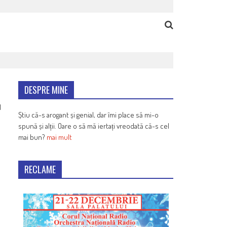
DESPRE MINE
1
Știu că-s arogant și genial, dar îmi place să mi-o
spună și alții. Oare o să mă iertați vreodată că-s cel
mai bun?
mai mult
RECLAME