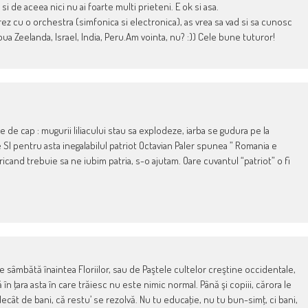
si de aceea nici nu ai foarte multi prieteni. E ok si asa.
rez cu o orchestra (simfonica si electronica), as vrea sa vad si sa cunosc
oua Zeelanda, Israel, India, Peru.Am vointa, nu? :)) Cele bune tuturor!
ace de cap : mugurii liliacului stau sa explodeze, iarba se gudura pe la
 SI pentru asta inegalabilul patriot Octavian Paler spunea ” Romania e
ricand trebuie sa ne iubim patria, s-o ajutam. Oare cuvantul “patriot” o fi
sâmbătă înaintea Floriilor, sau de Paştele cultelor creştine occidentale,
 ţara asta în care trăiesc nu este nimic normal. Până şi copiii, cărora le
decât de bani, că restu’ se rezolvă. Nu tu educaţie, nu tu bun-simţ, ci bani,