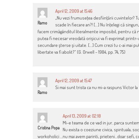
April 12, 2009 at 15:46
„Nu vezi frumuseţea desfiinţării cuvintelor? T
Ramo
scade în fiecare an?! […] Nu înţelegi că singuru
facem crimăgânditul literalmente imposibil, pentru că n
putea fi necesar vreodată orişicui va fi exprimat printr-
secundare şterse şi uitate. […] Cum crezi tu c-ai mai pu
libertate va fi abolit?” (G. Orwell – 1984, pp. 74, 75)
April 12, 2009 at 15:47
Si mai sunt trista ca nu mi-a raspuns Victor l
Ramo
April 13, 2009 at 02:18
Mi-e teama de ce vad in jur…parca suntem 
Cristina Popa
Nu exista o coeziune civica, spirituala, 
workoholici …nu mai avem parinti, prieteni…doar sefi, 