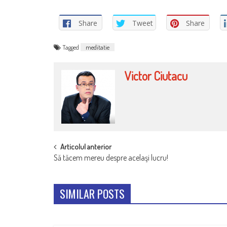
Share
Tweet
Share
Tagged
meditatie
Victor Ciutacu
POST
Articolul anterior
Să tăcem mereu despre acelaşi lucru!
NAVIGATION
SIMILAR POSTS