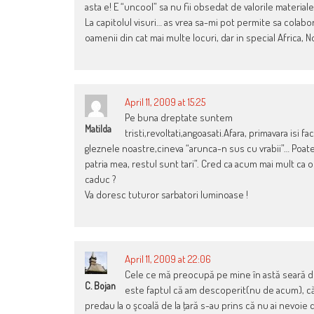
asta e! E “uncool” sa nu fii obsedat de valorile materiale 
La capitolul visuri… as vrea sa-mi pot permite sa colabo
oamenii din cat mai multe locuri, dar in special Africa, N
April 11, 2009 at 15:25
Pe buna dreptate suntem
Matilda
tristi,revoltati,angoasati.Afara, primavara isi f
gleznele noastre,cineva “arunca-n sus cu vrabii”… Poate
patria mea, restul sunt tari”. Cred ca acum mai mult ca o
caduc ?
Va doresc tuturor sarbatori luminoase !
April 11, 2009 at 22:06
Cele ce mă preocupă pe mine în astă seară de 
C. Bojan
este faptul că am descoperit(nu de acum), că în
predau la o şcoală de la ţară s-au prins că nu ai nevoie 