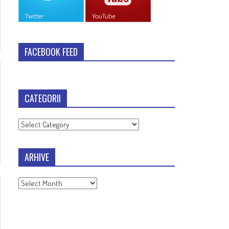
FACEBOOK FEED
CATEGORII
Categorii
ARHIVE
Arhive