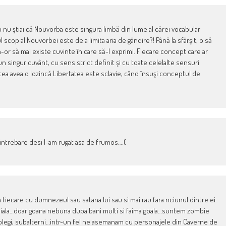
u nu ştiai că Nouvorba este singura limbă din lume al cărei vocabular
l scop al Nouvorbei este de a limita aria de gândire?! Până la sfârşit, o să
-or să mai existe cuvinte în care să-l exprimi. Fiecare concept care ar
un singur cuvânt, cu sens strict definit şi cu toate celelalte sensuri
tea avea o lozincă Libertatea este sclavie, când însuşi conceptul de
a intrebare desi l-am rugat asa de frumos…:(
fiecare cu dumnezeul sau satana lui sau si mai rau fara nciunul dintre ei.
sociala…doar goana nebuna dupa bani multi si faima goala…suntem zombie
colegi, subalterni…intr-un fel ne asemanam cu personajele din Caverne de