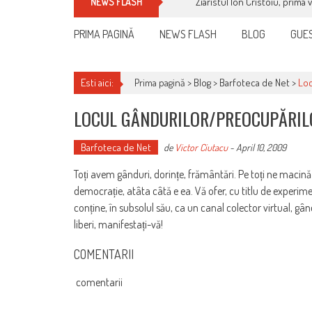
Ziaristul Ion Cristoiu, prima 
NEWS FLASH
PRIMA PAGINĂ
NEWS FLASH
BLOG
GUES
Esti aici:
Prima pagină >
Blog
>
Barfoteca de Net
>
Loc
LOCUL GÂNDURILOR/PREOCUPĂRIL
Barfoteca de Net
de
Victor Ciutacu
-
April 10, 2009
Toți avem gânduri, dorințe, frământări. Pe toți ne macină
democrație, atâta câtă e ea. Vă ofer, cu titlu de experime
conține, în subsolul său, ca un canal colector virtual, gâ
liberi, manifestați-vă!
COMENTARII
comentarii