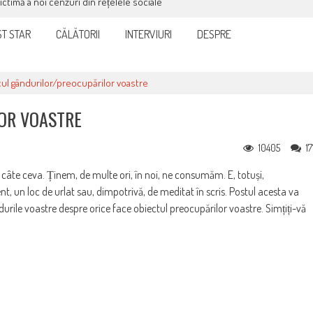
victimă a noi cenzuri din rețelele sociale
T STAR
CĂLĂTORII
INTERVIURI
DESPRE
ul gândurilor/preocupărilor voastre
OR VOASTRE
10405
17
 câte ceva. Ținem, de multe ori, în noi, ne consumăm. E, totuși,
nt, un loc de urlat sau, dimpotrivă, de meditat în scris. Postul acesta va
ndurile voastre despre orice face obiectul preocupărilor voastre. Simțiți-vă