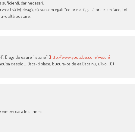
 suficienţi, dar necesari.
rea) să înţeleagă, că suntem egalii “celor mari”, şi că orice-am face, tot
tr-o altă postare.
”. Draga de ea are “istorie” (
http://www.youtube.com/watch?
 acu’sa despic … Daca-ti place, bucura-te de ea.Daca nu, uit-o! :)))
e nimeni daca le scriem;