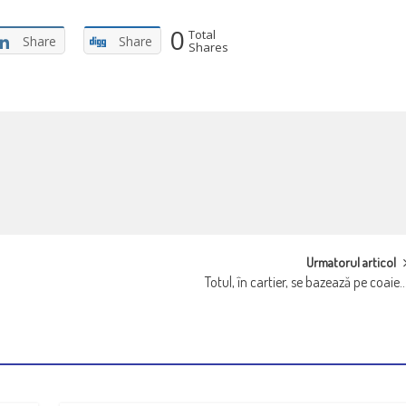
0
Total
Share
Share
Shares
Urmatorul articol
Totul, în cartier, se bazează pe coaie