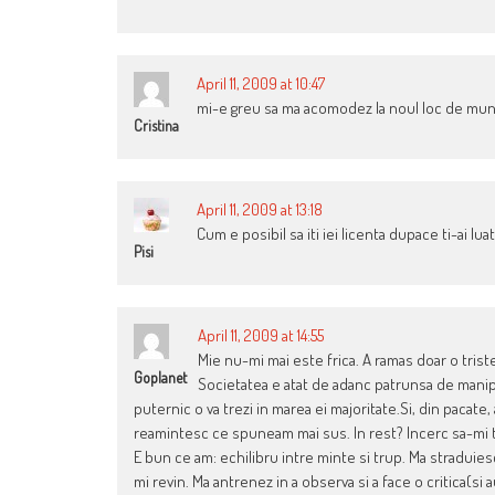
April 11, 2009 at 10:47
mi-e greu sa ma acomodez la noul loc de mu
Cristina
April 11, 2009 at 13:18
Cum e posibil sa iti iei licenta dupace ti-ai lu
Pisi
April 11, 2009 at 14:55
Mie nu-mi mai este frica. A ramas doar o triste
Goplanet
Societatea e atat de adanc patrunsa de manipu
puternic o va trezi in marea ei majoritate.Si, din pacate,
reamintesc ce spuneam mai sus. In rest? Incerc sa-mi tra
E bun ce am: echilibru intre minte si trup. Ma straduies
mi revin. Ma antrenez in a observa si a face o critica(si a