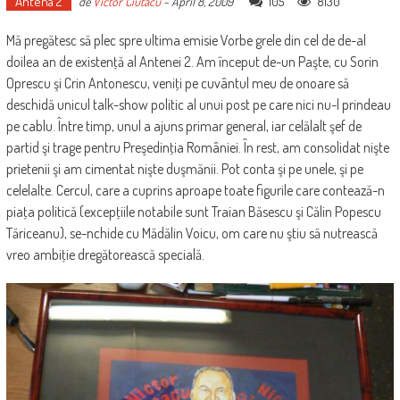
Antena 2
105
8130
de
Victor Ciutacu
-
April 8, 2009
Mă pregătesc să plec spre ultima emisie Vorbe grele din cel de de-al
doilea an de existenţă al Antenei 2. Am început de-un Paşte, cu Sorin
Oprescu şi Crin Antonescu, veniţi pe cuvântul meu de onoare să
deschidă unicul talk-show politic al unui post pe care nici nu-l prindeau
pe cablu. Între timp, unul a ajuns primar general, iar celălalt şef de
partid şi trage pentru Preşedinţia României. În rest, am consolidat nişte
prietenii şi am cimentat nişte duşmănii. Pot conta şi pe unele, şi pe
celelalte. Cercul, care a cuprins aproape toate figurile care contează-n
piaţa politică (excepţiile notabile sunt Traian Băsescu şi Călin Popescu
Tăriceanu), se-nchide cu Mădălin Voicu, om care nu ştiu să nutrească
vreo ambiţie dregătorească specială.