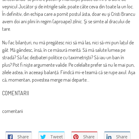
veşnicul Jucător şi de intrigile sale, poate câte ceva din toate la un loc.
În definitiv, din echipa care a pornit postul ăsta, doar eu şi Cristi Brancu
avem doi ani plini în regim (aproape) zilnic. Şi se simte al dracului de
tare.
Nu fac bilanţuri, nu mă pregătesc nici să mă las, nici să-mi pun laţul de
gât. Mă gândesc, însă, în ce măsură merită. Să mă salute lumea pe
stradă? Să fac dezbateri politice cu taximetriştii? Să iau un ban în
plus? Pot fi nişte argumente valide. Pe celelalte prefer să nu le mai pun,
zilele astea, în aceeaşi balanţă. Fiindcă mi-e teamă că se rupe axul. Aşa
că, momentan, povestea merge mai departe…
COMENTARII
comentarii
Share
Tweet
Share
Share