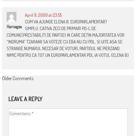
April 9, 2009 at 23:55
CUM VA AJUNGE ELENA B. EUROPARLAMENTAR?
Harnagea
SIMPLU: CATIVA ZECI DE PRIMARI PD-L DE
COMUNE(PRESTABILITI DE PARTID) IN CARE DETIN MAJORITATEA VOR
“INDRUMA” TZARANII SA VOTEZE CU EBA NU CU PDL. SI UITE ASA SE
STRANGE NUMARUL NECESAR DE VOTURI, PARTIDUL NE PIERZAND
NIMIC PENTRU CA TOT UN EUROPARLAMENTAR PDL IA VOTUL (ELENA B)
COMMENT
Older Comments
NAVIGATION
LEAVE A REPLY