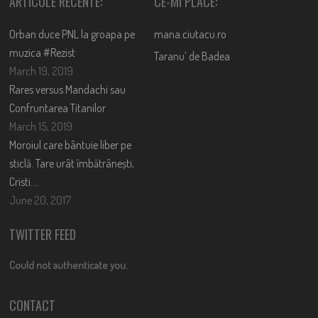
ARTICOLE RECENTE:
CE-MI PLACE:
Orban duce PNL la groapa pe
mana.ciutacu.ro
muzica #Rezist
Taranu’ de Badea
March 19, 2019
Rares versus Mandachi sau
Confruntarea Titanilor
March 15, 2019
Moroiul care bântuie liber pe
sticlă. Tare urât îmbătrânești,
Cristi….
June 20, 2017
TWITTER FEED
Could not authenticate you.
CONTACT