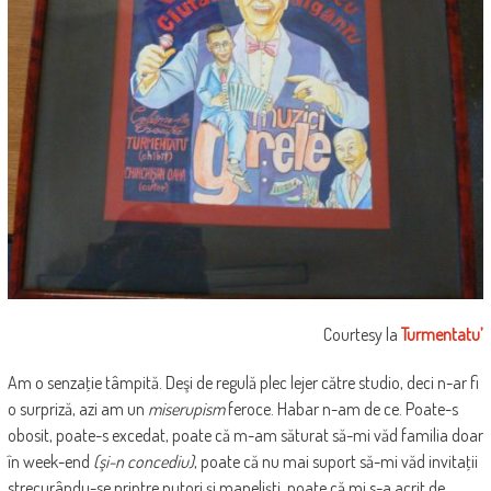
Courtesy la
Turmentatu’
Am o senzaţie tâmpită. Deşi de regulă plec lejer către studio, deci n-ar fi
o surpriză, azi am un
miserupism
feroce. Habar n-am de ce. Poate-s
obosit, poate-s excedat, poate că m-am săturat să-mi văd familia doar
în week-end
(şi-n concediu)
, poate că nu mai suport să-mi văd invitaţii
strecurându-se printre putori şi manelişti, poate că mi s-a acrit de