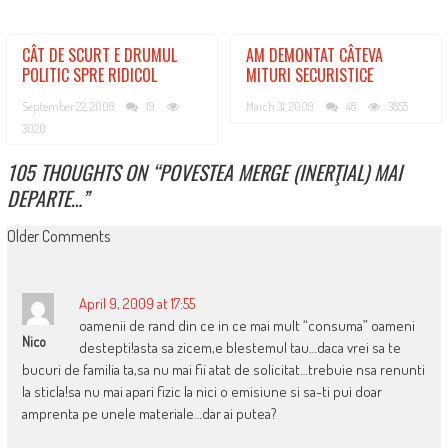
CÂT DE SCURT E DRUMUL
AM DEMONTAT CÂTEVA
POLITIC SPRE RIDICOL
MITURI SECURISTICE
September 22, 2008
19
March 31, 2009
48
3855
3020
105 THOUGHTS ON “
POVESTEA MERGE (INERŢIAL) MAI
DEPARTE…
”
COMMENT
Older Comments
NAVIGATION
April 9, 2009 at 17:55
oamenii de rand din ce in ce mai mult “consuma” oameni
Nico
destepti!asta sa zicem,e blestemul tau…daca vrei sa te
bucuri de familia ta,sa nu mai fii atat de solicitat…trebuie nsa renunti
la sticla!sa nu mai apari fizic la nici o emisiune si sa-ti pui doar
amprenta pe unele materiale…dar ai putea?