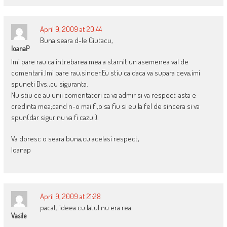
April 9, 2009 at 20:44
Buna seara d-le Ciutacu,
IoanaP
Imi pare rau ca intrebarea mea a starnit un asemenea val de
comentarii.Imi pare rau,sincer.Eu stiu ca daca va supara ceva,imi
spuneti Dvs.,cu siguranta.
Nu stiu ce au unii comentatori ca va admir si va respect-asta e
credinta mea;cand n-o mai fi,o sa fiu si eu la fel de sincera si va
spun(dar sigur nu va fi cazul).
Va doresc o seara buna,cu acelasi respect,
Ioanap
April 9, 2009 at 21:28
pacat, ideea cu latul nu era rea.
Vasile