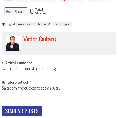
0
Total
Share
Shares
Tagged
aniversare
Antena 2
vorbe grele
Victor Ciutacu
POST
Articolul anterior
Uan, ciu, fri… Enough is not enough!
NAVIGATION
Urmatorul articol
Să tăcem mereu despre acelaşi lucru!
SIMILAR POSTS