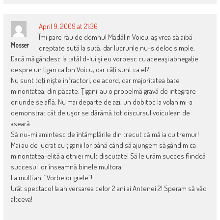
April 9, 2009 at 21:36
Îmi pare rău de domnul Mădălin Voicu, aş vrea să aibă
Mosser
dreptate sută la sută, dar lucrurile nu-s deloc simple.
Dacă mă gândesc la tatăl d-lui şi eu vorbesc cu aceeaşi abnegaţie
despre un ţigan ca Ion Voicu, dar câţi sunt ca el?!
Nu sunt toţi nişte infractori, de acord, dar majoritatea bate
minoritatea, din păcate. Ţiganii au o probelmă gravă de integrare
oriunde se află. Nu mai departe de azi, un dobitoc la volan mi-a
demonstrat cât de uşor se dărâmă tot discursul voiculean de
aseară.
Să nu-mi amintesc de întâmplările din trecut că mă ia cu tremur!
Mai au de lucrat cu ţiganii lor până când să ajungem să gândim ca
minoritatea-elită a etniei mult discutate! Să le urăm succes fiindcă
succesul lor înseamnă binele multora!
La mulţi ani “Vorbelor grele”!
Urât spectacol la aniversarea celor 2 ani ai Antenei 2! Speram să văd
altceva!