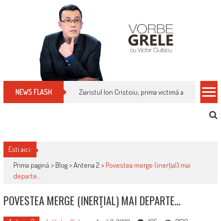
Skip
to
content
Ziaristul Ion Cristoiu, prima victimă a noi cenzuri 
NEWS FLASH
Esti aici:
Prima pagină >
Blog
>
Antena 2
>
Povestea merge (inerţial) mai
departe…
POVESTEA MERGE (INERŢIAL) MAI DEPARTE…