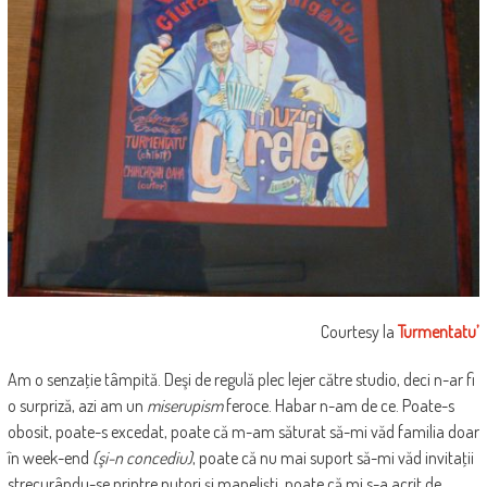
Courtesy la
Turmentatu’
Am o senzaţie tâmpită. Deşi de regulă plec lejer către studio, deci n-ar fi
o surpriză, azi am un
miserupism
feroce. Habar n-am de ce. Poate-s
obosit, poate-s excedat, poate că m-am săturat să-mi văd familia doar
în week-end
(şi-n concediu)
, poate că nu mai suport să-mi văd invitaţii
strecurându-se printre putori şi manelişti, poate că mi s-a acrit de