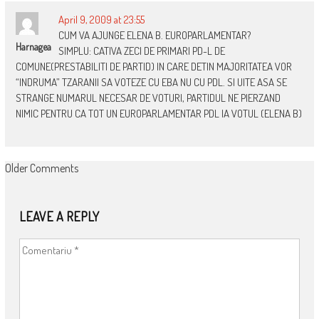
April 9, 2009 at 23:55
CUM VA AJUNGE ELENA B. EUROPARLAMENTAR?
Harnagea
SIMPLU: CATIVA ZECI DE PRIMARI PD-L DE
COMUNE(PRESTABILITI DE PARTID) IN CARE DETIN MAJORITATEA VOR
“INDRUMA” TZARANII SA VOTEZE CU EBA NU CU PDL. SI UITE ASA SE
STRANGE NUMARUL NECESAR DE VOTURI, PARTIDUL NE PIERZAND
NIMIC PENTRU CA TOT UN EUROPARLAMENTAR PDL IA VOTUL (ELENA B)
COMMENT
Older Comments
NAVIGATION
LEAVE A REPLY