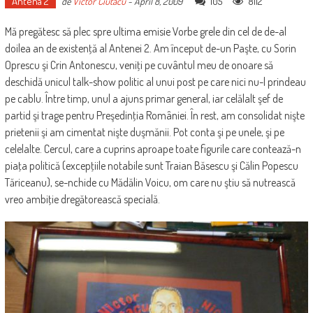
Antena 2
105
8112
de
Victor Ciutacu
-
April 8, 2009
Mă pregătesc să plec spre ultima emisie Vorbe grele din cel de de-al
doilea an de existenţă al Antenei 2. Am început de-un Paşte, cu Sorin
Oprescu şi Crin Antonescu, veniţi pe cuvântul meu de onoare să
deschidă unicul talk-show politic al unui post pe care nici nu-l prindeau
pe cablu. Între timp, unul a ajuns primar general, iar celălalt şef de
partid şi trage pentru Preşedinţia României. În rest, am consolidat nişte
prietenii şi am cimentat nişte duşmănii. Pot conta şi pe unele, şi pe
celelalte. Cercul, care a cuprins aproape toate figurile care contează-n
piaţa politică (excepţiile notabile sunt Traian Băsescu şi Călin Popescu
Tăriceanu), se-nchide cu Mădălin Voicu, om care nu ştiu să nutrească
vreo ambiţie dregătorească specială.