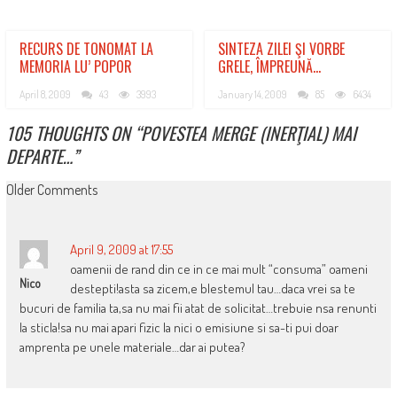
RECURS DE TONOMAT LA
SINTEZA ZILEI ŞI VORBE
MEMORIA LU’ POPOR
GRELE, ÎMPREUNĂ…
April 8, 2009
43
3993
January 14, 2009
85
6434
105 THOUGHTS ON “
POVESTEA MERGE (INERŢIAL) MAI
DEPARTE…
”
COMMENT
Older Comments
NAVIGATION
April 9, 2009 at 17:55
oamenii de rand din ce in ce mai mult “consuma” oameni
Nico
destepti!asta sa zicem,e blestemul tau…daca vrei sa te
bucuri de familia ta,sa nu mai fii atat de solicitat…trebuie nsa renunti
la sticla!sa nu mai apari fizic la nici o emisiune si sa-ti pui doar
amprenta pe unele materiale…dar ai putea?