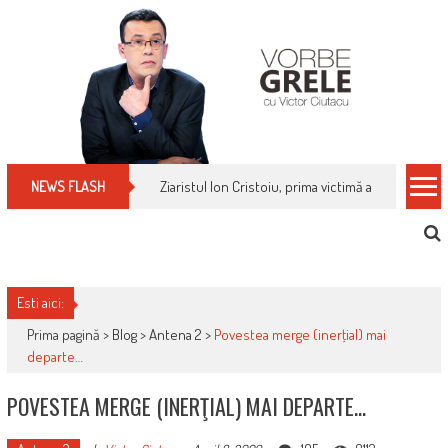
Skip
to
content
Ziaristul Ion Cristoiu, prima victimă a noi cenzuri 
NEWS FLASH
Esti aici:
Prima pagină >
Blog
>
Antena 2
>
Povestea merge (inerţial) mai
departe…
POVESTEA MERGE (INERŢIAL) MAI DEPARTE…