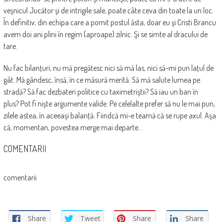
veşnicul Jucător şi de intrigile sale, poate câte ceva din toate la un loc.
În definitiv, din echipa care a pornit postul ăsta, doar eu şi Cristi Brancu
avem doi ani plini în regim (aproape) zilnic. Şi se simte al dracului de
tare.
Nu fac bilanţuri, nu mă pregătesc nici să mă las, nici să-mi pun laţul de
gât. Mă gândesc, însă, în ce măsură merită. Să mă salute lumea pe
stradă? Să fac dezbateri politice cu taximetriştii? Să iau un ban în
plus? Pot fi nişte argumente valide. Pe celelalte prefer să nu le mai pun,
zilele astea, în aceeaşi balanţă. Fiindcă mi-e teamă că se rupe axul. Aşa
că, momentan, povestea merge mai departe…
COMENTARII
comentarii
Share
Tweet
Share
Share