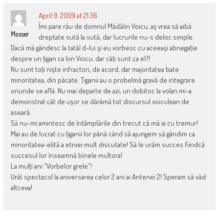
April 9, 2009 at 21:36
Îmi pare rău de domnul Mădălin Voicu, aş vrea să aibă
Mosser
dreptate sută la sută, dar lucrurile nu-s deloc simple.
Dacă mă gândesc la tatăl d-lui şi eu vorbesc cu aceeaşi abnegaţie
despre un ţigan ca Ion Voicu, dar câţi sunt ca el?!
Nu sunt toţi nişte infractori, de acord, dar majoritatea bate
minoritatea, din păcate. Ţiganii au o probelmă gravă de integrare
oriunde se află. Nu mai departe de azi, un dobitoc la volan mi-a
demonstrat cât de uşor se dărâmă tot discursul voiculean de
aseară.
Să nu-mi amintesc de întâmplările din trecut că mă ia cu tremur!
Mai au de lucrat cu ţiganii lor până când să ajungem să gândim ca
minoritatea-elită a etniei mult discutate! Să le urăm succes fiindcă
succesul lor înseamnă binele multora!
La mulţi ani “Vorbelor grele”!
Urât spectacol la aniversarea celor 2 ani ai Antenei 2! Speram să văd
altceva!