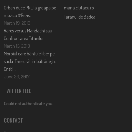
Orban duce PNL la groapa pe
mana.ciutacu.ro
muzica #Rezist
Taranu’ de Badea
March 19, 2019
Rares versus Mandachi sau
Confruntarea Titanilor
March 15, 2019
Moroiul care bântuie liber pe
sticlă. Tare urât îmbătrânești,
Cristi….
June 20, 2017
TWITTER FEED
Could not authenticate you.
CONTACT