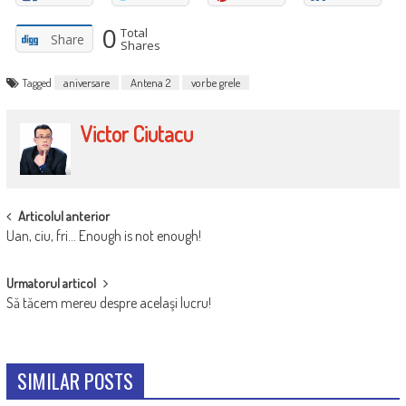
0
Total
Share
Shares
Tagged
aniversare
Antena 2
vorbe grele
Victor Ciutacu
POST
Articolul anterior
Uan, ciu, fri… Enough is not enough!
NAVIGATION
Urmatorul articol
Să tăcem mereu despre acelaşi lucru!
SIMILAR POSTS