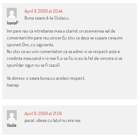
April 9, 2009 at 20:44
Buna seara d-le Ciutacu,
IoanaP
Imi pare rau ca intrebarea mea a starnit un asemenea val de
comentarii.Imi pare rau,sincer.Eu stiu ca daca va supara ceva,imi
spuneti Dvs.,cu siguranta.
Nu stiu ce au unii comentatori ca va admir si va respect-asta e
credinta mea;cand n-o mai fi,o sa fiu si eu la fel de sincera si va
spun(dar sigur nu va fi cazul).
Va doresc o seara buna,cu acelasi respect,
Ioanap
April 9, 2009 at 21:28
pacat, ideea cu latul nu era rea.
Vasile