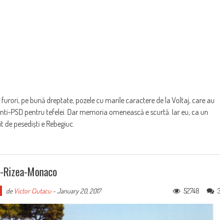
i, pe bună dreptate, pozele cu marile caractere de la Voltaj, care au
nti-PSD pentru tefelei. Dar memoria omenească e scurtă. Iar eu, ca un
 de pesediști e Rebegiuc.
a-Rizea-Monaco
52748
de
Victor Ciutacu
-
January 20, 2017