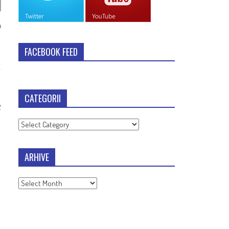
ă
FACEBOOK FEED
CATEGORII
2
Categorii
ARHIVE
Arhive