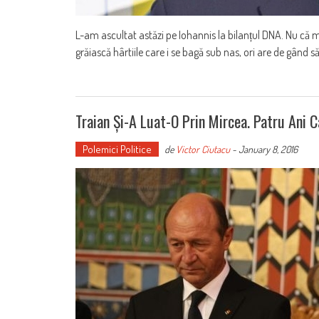
L-am ascultat astăzi pe Iohannis la bilanțul DNA. Nu că mi-
grăiască hârtiile care i se bagă sub nas, ori are de gând s
Traian Și-A Luat-O Prin Mircea. Patru Ani 
Polemici Politice
de
Victor Ciutacu
-
January 8, 2016