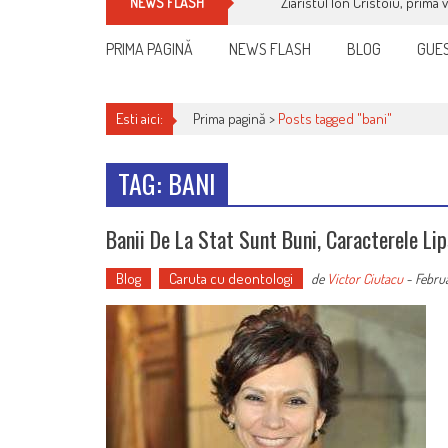
Ziaristul Ion Cristoiu, prima 
NEWS FLASH
PRIMA PAGINĂ
NEWS FLASH
BLOG
GUES
Esti aici:
Prima pagină >
Posts tagged "bani"
TAG: BANI
Banii De La Stat Sunt Buni, Caracterele Li
Blog
Caruta cu deontologi
de
Victor Ciutacu
-
Februa