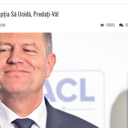
pția Să Ucidă, Predați-Vă!
19810
1
2016