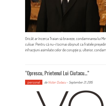
Oricât ar încerca Traian să braveze, condamnarea lui Mir
culoar. Pentru că nu-i tocmai obișnuit ca fratele președi
infracțiuni asimilate celor de corupție și, ulterior, conda
“Oprescu, Prietenul Lui Ciutacu…”
personal
de
Victor Ciutacu
-
September 21, 2015