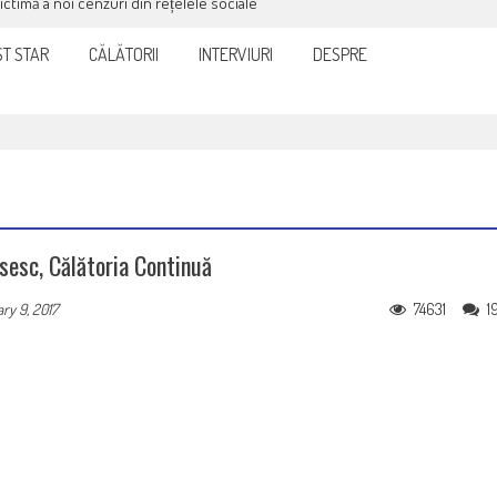
victimă a noi cenzuri din rețelele sociale
T STAR
CĂLĂTORII
INTERVIURI
DESPRE
psesc, Călătoria Continuă
74631
1
ry 9, 2017