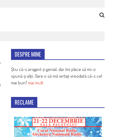
DESPRE MINE
Știu că-s arogant și genial, dar îmi place să mi-o
spună și alții. Oare o să mă iertați vreodată că-s cel
mai bun?
mai mult
9
RECLAME