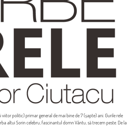
 viitor politic) primar general de mai bine de 7 (șapte) ani. Gurile rele
vorba altui Sorin celebru, fascinantul domn Vântu, să trecem peste. De la