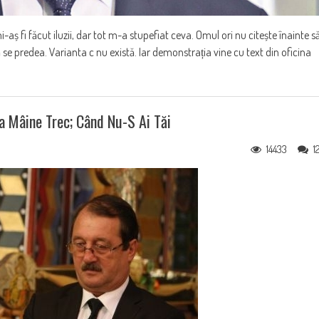
aș fi făcut iluzii, dar tot m-a stupefiat ceva. Omul ori nu citește înainte s
ă se predea. Varianta c nu există. Iar demonstrația vine cu text din oficina
Ca Mâine Trec; Când Nu-S Ai Tăi
14433
1