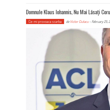
Domnule Klaus Iohannis, Nu Mai Lăsați Coru
Ce-mi provoaca scarba
de
Victor Ciutacu
-
February 25, 