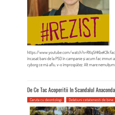
https://www.youtube.com/watch?v=RXqSHKbeK3k Fac furor
încasat bani de la PSD în campanie și acum fac imnuri a
cyborg ce mă aflu, v-o împrospătez. Alt mare nemulțumit
De Ce Tac Acoperitii In Scandalul Anacond
Caruta cu deontologi
Delatiuni cetatenesti de bine