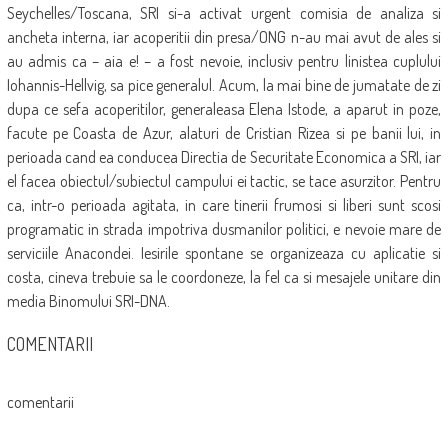
Seychelles/Toscana, SRI si-a activat urgent comisia de analiza si
ancheta interna, iar acoperitii din presa/ONG n-au mai avut de ales si
au admis ca – aia e! – a fost nevoie, inclusiv pentru linistea cuplului
Iohannis-Hellvig, sa pice generalul. Acum, la mai bine de jumatate de zi
dupa ce sefa acoperitilor, generaleasa Elena Istode, a aparut in poze,
facute pe Coasta de Azur, alaturi de Cristian Rizea si pe banii lui, in
perioada cand ea conducea Directia de Securitate Economica a SRI, iar
el facea obiectul/subiectul campului ei tactic, se tace asurzitor. Pentru
ca, intr-o perioada agitata, in care tinerii frumosi si liberi sunt scosi
programatic in strada impotriva dusmanilor politici, e nevoie mare de
serviciile Anacondei. Iesirile spontane se organizeaza cu aplicatie si
costa, cineva trebuie sa le coordoneze, la fel ca si mesajele unitare din
media Binomului SRI-DNA.
COMENTARII
comentarii