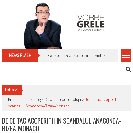
Skip
to
content
Ziaristul Ion Cristoiu, prima victimă a noi cenzuri 
NEWS FLASH
Esti aici:
Prima pagină >
Blog
>
Caruta cu deontologi
>
De ce tac acoperitii in
scandalul Anaconda-Rizea-Monaco
DE CE TAC ACOPERITII IN SCANDALUL ANACONDA-
RIZEA-MONACO