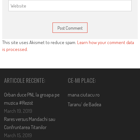
This site uses Akismet to reduce spam.
Learn how your comment data
is processed
.
ARTICOLE RECENTE:
CE-MI PLACE:
Orban duce PNL la groapa pe
mana.ciutacu.ro
muzica #Rezist
Taranu’ de Badea
March 19, 2019
Rares versus Mandachi sau
Confruntarea Titanilor
March 15, 2019