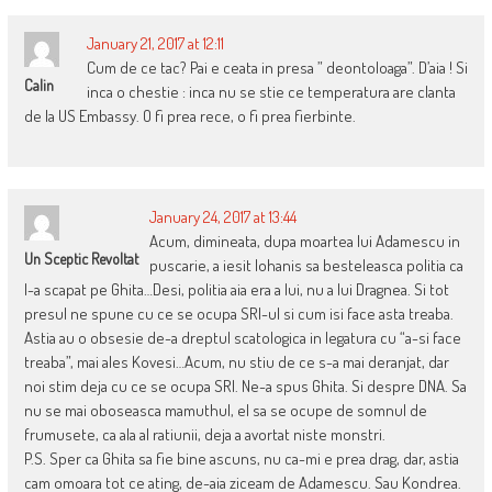
January 21, 2017 at 12:11
Cum de ce tac? Pai e ceata in presa ” deontoloaga”. D’aia ! Si
Calin
inca o chestie : inca nu se stie ce temperatura are clanta
de la US Embassy. O fi prea rece, o fi prea fierbinte.
January 24, 2017 at 13:44
Acum, dimineata, dupa moartea lui Adamescu in
Un Sceptic Revoltat
puscarie, a iesit Iohanis sa besteleasca politia ca
l-a scapat pe Ghita…Desi, politia aia era a lui, nu a lui Dragnea. Si tot
presul ne spune cu ce se ocupa SRI-ul si cum isi face asta treaba.
Astia au o obsesie de-a dreptul scatologica in legatura cu “a-si face
treaba”, mai ales Kovesi…Acum, nu stiu de ce s-a mai deranjat, dar
noi stim deja cu ce se ocupa SRI. Ne-a spus Ghita. Si despre DNA. Sa
nu se mai oboseasca mamuthul, el sa se ocupe de somnul de
frumusete, ca ala al ratiunii, deja a avortat niste monstri.
P.S. Sper ca Ghita sa fie bine ascuns, nu ca-mi e prea drag, dar, astia
cam omoara tot ce ating, de-aia ziceam de Adamescu. Sau Kondrea.