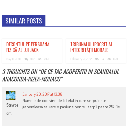
SIMILAR POSTS
DECONTUL PE PERSOANĂ
TRIBUNALUL IPOCRIT AL
FIZICĂ AL LUI JACK
INTEGRITĂŢII MORALE
May 11, 2010
107
7920
February 15, 2012
94
6211
3 THOUGHTS ON “
DE CE TAC ACOPERITII IN SCANDALUL
ANACONDA-RIZEA-MONACO
”
January 20, 2017 at 13:38
Numele de cod vine de la felul in care serpuieste
Stavros
generaleasa sau are o pasiune pentru serpii peste 25? De
cm.