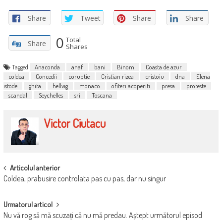
Share
Tweet
Share
Share
0
Total
Share
Shares
Tagged
Anaconda
anaf
bani
Binom
Coasta de azur
coldea
Concedii
coruptie
Cristian rizea
cristoiu
dna
Elena
istode
ghita
hellvig
monaco
ofiteri acoperiti
presa
proteste
scandal
Seychelles
sri
Toscana
Victor Ciutacu
POST
Articolul anterior
Coldea, prabusire controlata pas cu pas, dar nu singur
NAVIGATION
Urmatorul articol
Nu vă rog să mă scuzați că nu mă predau. Aștept următorul episod