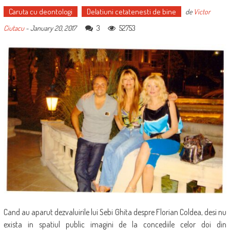
Caruta cu deontologi
Delatiuni cetatenesti de bine
de
Victor
3
52753
Ciutacu
-
January 20, 2017
Cand au aparut dezvaluirile lui Sebi Ghita despre Florian Coldea, desi nu
exista in spatiul public imagini de la concediile celor doi din