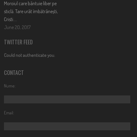
Moroiul care bântuie liber pe
sticlă. Tare urât îmbătrânești,
Cristi….
June 20, 2017
TWITTER FEED
Could not authenticate you.
CONTACT
Nume:
Email: