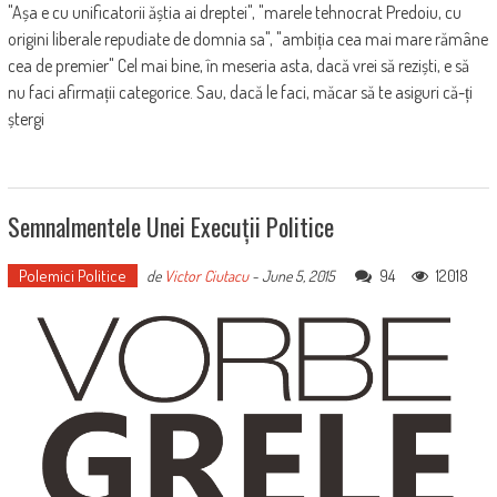
"Așa e cu unificatorii ăștia ai dreptei", "marele tehnocrat Predoiu, cu
origini liberale repudiate de domnia sa", "ambiția cea mai mare rămâne
cea de premier" Cel mai bine, în meseria asta, dacă vrei să reziști, e să
nu faci afirmații categorice. Sau, dacă le faci, măcar să te asiguri că-ți
ștergi
Semnalmentele Unei Execuții Politice
Polemici Politice
94
12018
de
Victor Ciutacu
-
June 5, 2015