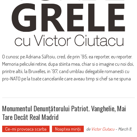
O cunosc pe Adriana Săftoiu, cred, de prin '95; ea reporter, eu reporter.
Memoria peliculei retine, dupa stiinta mea, chiar si o imagine cu noi doi,
printre altii, la Bruxelles, in '97, cand umblau delegatiile romanesti cu
pro-NATO pe la toate cancelariile care aveau timp si chef sa ne spuna
Monumentul Denunțătorului Patriot. Vanghelie, Mai
Tare Decât Real Madrid
Ce-mi provoaca scarba
Noaptea minţii
de
Victor Ciutacu
-
March 11,