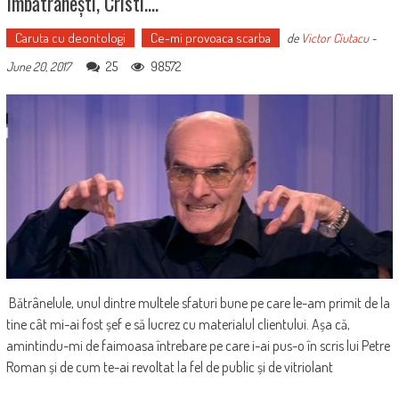
Îmbătrânești, Cristi….
Caruta cu deontologi
Ce-mi provoaca scarba
de
Victor Ciutacu
-
25
98572
June 20, 2017
Bătrânelule, unul dintre multele sfaturi bune pe care le-am primit de la
tine cât mi-ai fost șef e să lucrez cu materialul clientului. Așa că,
amintindu-mi de faimoasa întrebare pe care i-ai pus-o în scris lui Petre
Roman și de cum te-ai revoltat la fel de public și de vitriolant