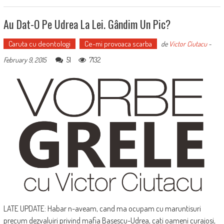
Au Dat-O Pe Udrea La Lei. Gândim Un Pic?
Caruta cu deontologi
Ce-mi provoaca scarba
de
Victor Ciutacu
-
51
7132
February 9, 2015
LATE UPDATE: Habar n-aveam, cand ma ocupam cu maruntisuri
precum dezvaluiri privind mafia Basescu-Udrea, cati oameni curajosi,