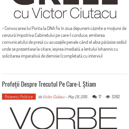
- Convocarea lui Ponta la DNA fix în ziua depunerii căznite a moțiunii de
cenzură împotriva Cabinetului pe care-l conduce, emiterea
comunicatului de presă cu acuzațiile penale când el abia părăsise sediul
unde se prezentase la citare, ieșirea imediată a lentului Iohannis cu
solicitarea imperativă de demisie (completată cu interviul
Profeții Despre Trecutul Pe Care-L Știam
Polemici Politice
17
5382
de
Victor Ciutacu
-
May 26, 2015