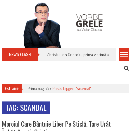
Skip
to
content
Ziaristul Ion Cristoiu, prima victimă a noi cenzuri 
NEWS FLASH
Esti aici:
Prima pagină >
Posts tagged "scandal"
TAG: SCANDAL
Moroiul Care Bântuie Liber Pe Sticlă. Tare Urât