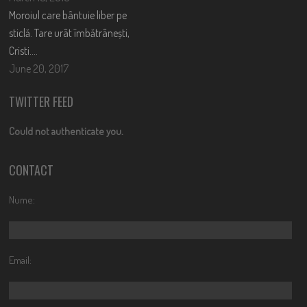
Moroiul care bântuie liber pe
sticlă. Tare urât îmbătrânești,
Cristi….
June 20, 2017
TWITTER FEED
Could not authenticate you.
CONTACT
Nume:
Email: