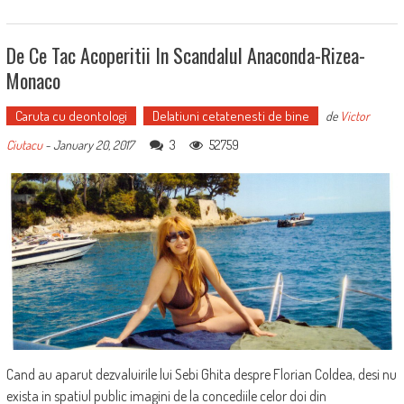
De Ce Tac Acoperitii In Scandalul Anaconda-Rizea-
Monaco
Caruta cu deontologi
Delatiuni cetatenesti de bine
de
Victor
3
52759
Ciutacu
-
January 20, 2017
Cand au aparut dezvaluirile lui Sebi Ghita despre Florian Coldea, desi nu
exista in spatiul public imagini de la concediile celor doi din