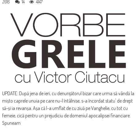
14
4147
2015
UPDATE: După jena de ieri, cu denunțătorul bizar care urma să vândă la
mișto caprele unuia pe care nu-l întâlnise, s-a încordat statu' de drept
să-și ia revanșa. Așa că l-a umflat de cu ziuă pe Vanghelie, cu tot cu
femeie, cică pentru un prejudiciu de domeniul apocalipsei financiare.
Spuneam