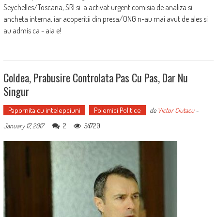
Seychelles/Toscana, SRI si-a activat urgent comisia de analiza si
ancheta interna, iar acoperitii din presa/ONG n-au mai avut de ales si
au admis ca - aia e!
Coldea, Prabusire Controlata Pas Cu Pas, Dar Nu
Singur
Papornita cu intelepciuni
Polemici Politice
de
Victor Ciutacu
-
2
54720
January 17, 2017