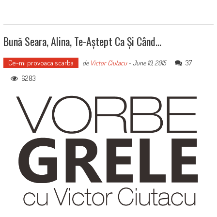
Bună Seara, Alina, Te-Aștept Ca Și Când…
Ce-mi provoaca scarba
37
de
Victor Ciutacu
-
June 10, 2015
6283