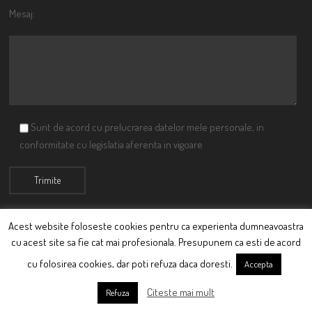
Mesaj:
Sunt de acord cu prelucrarea datelor mele personale, in
conformitate cu legislatia aferenta in vigoare
Acest website foloseste cookies pentru ca experienta dumneavoastra
cu acest site sa fie cat mai profesionala. Presupunem ca esti de acord
© Ciutacu 2015 Parte a Imperiului Ciutacesc.
cu folosirea cookies, dar poti refuza daca doresti.
Accepta
Powered By
Scriptics
Citeste mai mult
Refuza