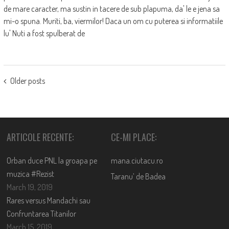
de mare caracter, ma sustin in tacere de sub plapuma, da' le e jena sa
mi-o spuna. Muriti, ba, viermilor! Daca un om cu puterea si informatiile
lu' Nuti a fost spulberat de
POSTS
Older posts
NAVIGATION
ARTICOLE RECENTE:
CE-MI PLACE:
Orban duce PNL la groapa pe
mana.ciutacu.ro
muzica #Rezist
Taranu’ de Badea
March 19, 2019
Rares versus Mandachi sau
Confruntarea Titanilor
March 15, 2019