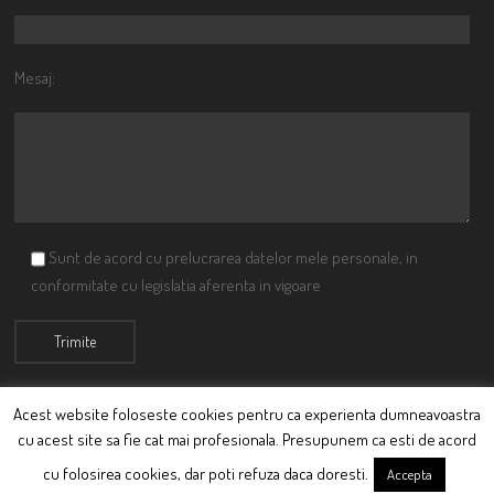
Mesaj:
Sunt de acord cu prelucrarea datelor mele personale, in
conformitate cu legislatia aferenta in vigoare
Acest website foloseste cookies pentru ca experienta dumneavoastra
cu acest site sa fie cat mai profesionala. Presupunem ca esti de acord
© Ciutacu 2015 Parte a Imperiului Ciutacesc.
cu folosirea cookies, dar poti refuza daca doresti.
Accepta
Powered By
Scriptics