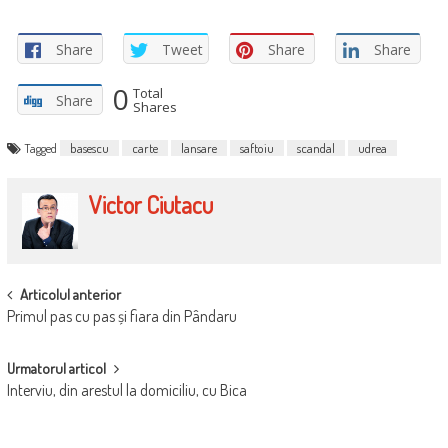
Share
Tweet
Share
Share
0
Total
Share
Shares
Tagged
basescu
carte
lansare
saftoiu
scandal
udrea
Victor Ciutacu
POST
Articolul anterior
Primul pas cu pas și fiara din Pândaru
NAVIGATION
Urmatorul articol
Interviu, din arestul la domiciliu, cu Bica