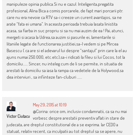
manipuleze opinia publica.Si nu e cazul. Inteligenta,pregatita
profesional, Alina Bica a comis porcarele, de fapt mari porcarii ptr.
care nu era nevoie ca RTV sa-i creeze un curent avantajos, sa ne
arate “fata ei umana”. In aceasta perioada trebuia lasata linistita
acasa, sa fiarba in suc propriu si sa nu mai auzim de ea ! Pai, atunci,
mergeti si acasa la Udrea,sa auzim si pasurile ei, lamentarile si
litaniile legate de functionarea justitiei,sa-l vedem si pe Mircea
Basescu ( ca are si el adevarul lui despre “santajul” prin care la el au
ajuns numai 250.000, etc.etc),sa-i ridicati la fileu si lui Cocos, tot la
domiciliu…… Sincer, nu inteleg cum de li se permite, in situatia de
arestati la domiciliu sa iasa la rampa ca vedetele de la Holywood,sa
dea interviuri , sa infiinteze fan-cluburi ……
May 29, 2015 at 10:19
@Corina: orice om, inclusiv condamnatii, ca sa nu mai
Victor Ciutacu
vorbesc despre arestatii preventiv aflati in stare de
judecata, are dreptul constitutional de a se exprima. Iar CEDO a
statuat, relativ recent, ca inculpatii au tot dreptul sa se apere, nu