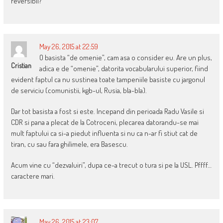
reversibil?
May 26, 2015 at 22:59
O basista “de omenie”, cam asa o consider eu. Are un plus,
Cristian
adica e de “omenie”, datorita vocabularului superior, fiind
evident faptul ca nu sustinea toate tampeniile basiste cu jargonul
de serviciu (comunistii, kgb-ul, Rusia, bla-bla).
Dar tot basista a fost si este. Incepand din perioada Radu Vasile si
CDR si pana a plecat de la Cotroceni, plecarea datorandu-se mai
mult faptului ca si-a piedut influenta si nu ca n-ar fi stiut cat de
tiran, cu sau fara ghilimele, era Basescu.
Acum vine cu “dezvaluiri”, dupa ce-a trecut o tura si pe la USL. Pffff…
caractere mari.
May 26, 2015 at 23:07