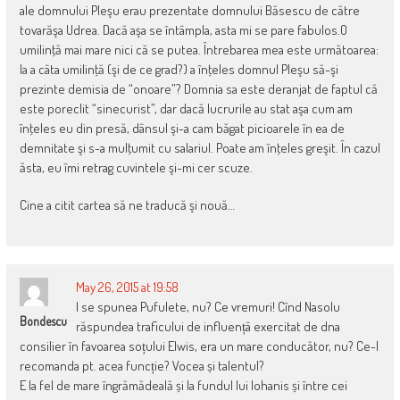
ale domnului Pleşu erau prezentate domnului Băsescu de către
tovarăşa Udrea. Dacă aşa se întâmpla, asta mi se pare fabulos.O
umilinţă mai mare nici că se putea. Întrebarea mea este următoarea:
la a câta umilinţă (şi de ce grad?) a înţeles domnul Pleşu să-şi
prezinte demisia de “onoare”? Domnia sa este deranjat de faptul că
este poreclit “sinecurist”, dar dacă lucrurile au stat aşa cum am
înţeles eu din presă, dânsul şi-a cam băgat picioarele în ea de
demnitate şi s-a mulţumit cu salariul. Poate am înţeles greşit. În cazul
ăsta, eu îmi retrag cuvintele şi-mi cer scuze.
Cine a citit cartea să ne traducă şi nouă…
May 26, 2015 at 19:58
I se spunea Pufulete, nu? Ce vremuri! Cînd Nasolu
Bondescu
răspundea traficului de influențâ exercitat de dna
consilier în favoarea soțului Elwis, era un mare conducător, nu? Ce-l
recomanda pt. acea funcție? Vocea și talentul?
E la fel de mare îngrămădeală și la fundul lui Iohanis și între cei