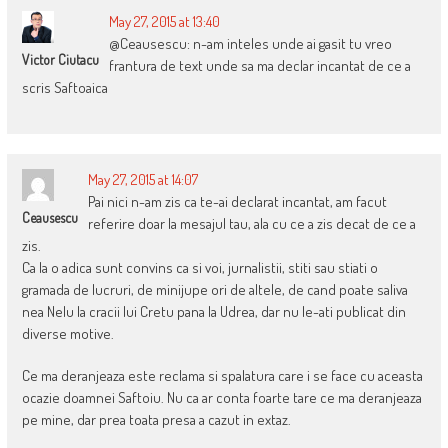
May 27, 2015 at 13:40
@Ceausescu: n-am inteles unde ai gasit tu vreo
Victor Ciutacu
frantura de text unde sa ma declar incantat de ce a
scris Saftoaica
May 27, 2015 at 14:07
Pai nici n-am zis ca te-ai declarat incantat, am facut
Ceausescu
referire doar la mesajul tau, ala cu ce a zis decat de ce a
zis.
Ca la o adica sunt convins ca si voi, jurnalistii, stiti sau stiati o
gramada de lucruri, de minijupe ori de altele, de cand poate saliva
nea Nelu la cracii lui Cretu pana la Udrea, dar nu le-ati publicat din
diverse motive.
Ce ma deranjeaza este reclama si spalatura care i se face cu aceasta
ocazie doamnei Saftoiu. Nu ca ar conta foarte tare ce ma deranjeaza
pe mine, dar prea toata presa a cazut in extaz.