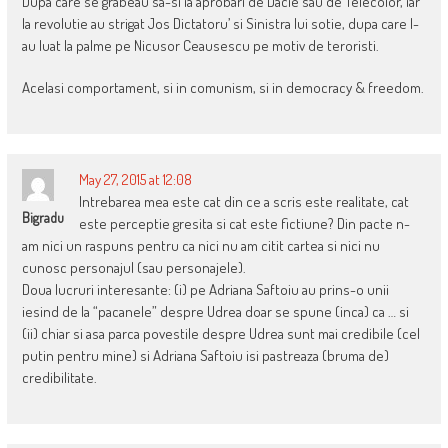
Dupa care se grabeau sa-si ia aprobari de Dacie sau de Telecolor, iar
la revolutie au strigat Jos Dictatoru’ si Sinistra lui sotie, dupa care l-
au luat la palme pe Nicusor Ceausescu pe motiv de teroristi.
Acelasi comportament, si in comunism, si in democracy & freedom.
May 27, 2015 at 12:08
Intrebarea mea este cat din ce a scris este realitate, cat
Bigradu
este perceptie gresita si cat este fictiune? Din pacte n-
am nici un raspuns pentru ca nici nu am citit cartea si nici nu
cunosc personajul (sau personajele).
Doua lucruri interesante: (i) pe Adriana Saftoiu au prins-o unii
iesind de la “pacanele” despre Udrea doar se spune (inca) ca … si
(ii) chiar si asa parca povestile despre Udrea sunt mai credibile (cel
putin pentru mine) si Adriana Saftoiu isi pastreaza (bruma de)
credibilitate.