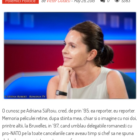
Polemici Politice
17
5383
de
Victor Ciutacu
-
May 26, 2015
O cunosc pe Adriana Săftoiu, cred, de prin ’95; ea reporter, eu reporter.
Memoria peliculei retine, dupa stiinta mea, chiar si o imagine cu noi doi,
printre altii, la Bruxelles, in ’97, cand umblau delegatiile romanesti cu
pro-NATO pe la toate cancelariile care aveau timp si chef sa ne spuna