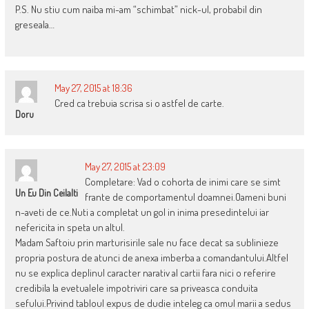
P.S. Nu stiu cum naiba mi-am “schimbat” nick-ul, probabil din
greseala…
May 27, 2015 at 18:36
Cred ca trebuia scrisa si o astfel de carte.
Doru
May 27, 2015 at 23:09
Completare: Vad o cohorta de inimi care se simt
Un Eu Din Ceilalti
frante de comportamentul doamnei.Oameni buni
n-aveti de ce.Nuti a completat un gol in inima presedintelui iar
nefericita in speta un altul.
Madam Saftoiu prin marturisirile sale nu face decat sa sublinieze
propria postura de atunci de anexa imberba a comandantului.Altfel
nu se explica deplinul caracter narativ al cartii fara nici o referire
credibila la evetualele impotriviri care sa priveasca conduita
sefului.Privind tabloul expus de dudie inteleg ca omul marii a sedus