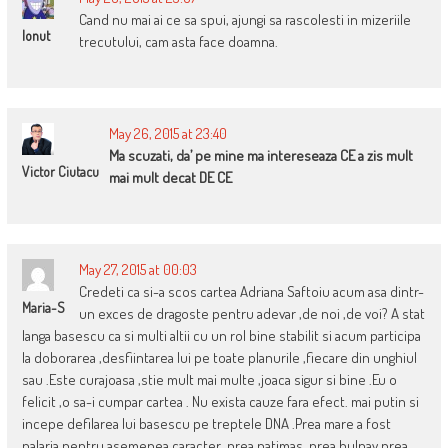
Cand nu mai ai ce sa spui, ajungi sa rascolesti in mizeriile
Ionut
trecutului, cam asta face doamna.
May 26, 2015 at 23:40
Ma scuzati, da’ pe mine ma intereseaza CE a zis mult
Victor Ciutacu
mai mult decat DE CE
May 27, 2015 at 00:03
Credeti ca si-a scos cartea Adriana Saftoiu acum asa dintr-
Maria-S
un exces de dragoste pentru adevar ,de noi ,de voi? A stat
langa basescu ca si multi altii cu un rol bine stabilit si acum participa
la doborarea ,desfiintarea lui pe toate planurile ,fiecare din unghiul
sau .Este curajoasa ,stie mult mai multe ,joaca sigur si bine .Eu o
felicit ,o sa-i cumpar cartea . Nu exista cauze fara efect. mai putin si
incepe defilarea lui basescu pe treptele DNA .Prea mare a fost
palaria pentru asemenea caracter ,prea patimas ,prea hulpav,prea