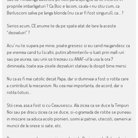
propriile imbarligaturi ? Ca Boc e lacom, ca ala-i nu stiu cum, ca
Berlusconi saliva pe langa blonda (nu ca ar fi fost singurul), ca… ?
Serios acum, CE anume te da pe spate atat de tare la aceste
“dezvaluiri” ?
Acu’ nu te supara pe mine, poate gresesc si eu cand ma gandesc ca
pe vremea cand tu (si altii, putini altminteri)v-o luati prin mall-uri
sau pe aiurea, sau unii se trezeau cu ANAF-ul la usa la ora 7
dimineata, toate asa-zisele dezvaluiri stateau la dospit bine mersi.
Nu ca as fi mai catolic decat Papa, dar si dumneai a fost o rotita care
a contribuit la mecanism. Nu cea mai importanta, de acord, dar o
rotita totusi…
Stii ceva, asa a fost si cu Ceausescu. Ala zicea ca se duce la Timpuri
Noi sau pe dracu zicea ca se duce, si-o gramada de rotite se puneau
in miscare sa aduca acolo pionieri, soimi ai patriei, utecisti, oameni ai
muncii de la orase si sate, etc.