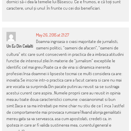
dornici să-i dea la temelie lui Băsescu. Ce e frumos, e că toți sunt
caractere, unul și unul .În frunte cu cei doi beneficiari.
May 26, 2015 at 21:27
Doamna ingroasa o cvasi majoritate de jurnalisti,
Un Eu Din Ceilalti
oameni politici, “oameni de afaceri”, “oameni de
cultura” etc care sunt consecventi in practica de a imbraca atitudini
functie de interesul zilei.In materie de “jurnalism” exceptiile le
identific cel mai greu.Poate ca e de vina si dinamica inerenta
profesiei.Insa doamnei ii lipseste tocmai ce multi considera ca are:
inovatia.Se inscrie intr-o practica care a facut cariera si care nu mai
are vocatia sa surprinda.Din pacate putini au reusit sa se sustraga
acestui curent care aspira…Numele proprii care au reusit in opinia
mea au toate doua caracteristici comune: cvasianonimat si bun
simt.Daca e sa ma intrebati pe mine chiar nu stiu de ce ( inca ) astfel
de comportamente mai provoaca rumoare?Avand alonja genialitatii
mereu gata sa va serveasca, asa cum apostolati, credeti ca, in
ipoteza in care ar fi valida sustinerea mea, curentul general e