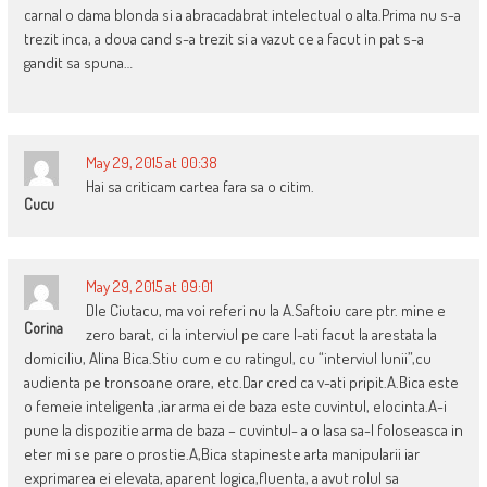
carnal o dama blonda si a abracadabrat intelectual o alta.Prima nu s-a
trezit inca, a doua cand s-a trezit si a vazut ce a facut in pat s-a
gandit sa spuna…
May 29, 2015 at 00:38
Hai sa criticam cartea fara sa o citim.
Cucu
May 29, 2015 at 09:01
Dle Ciutacu, ma voi referi nu la A.Saftoiu care ptr. mine e
Corina
zero barat, ci la interviul pe care l-ati facut la arestata la
domiciliu, Alina Bica.Stiu cum e cu ratingul, cu “interviul lunii”,cu
audienta pe tronsoane orare, etc.Dar cred ca v-ati pripit.A.Bica este
o femeie inteligenta ,iar arma ei de baza este cuvintul, elocinta.A-i
pune la dispozitie arma de baza – cuvintul- a o lasa sa-l foloseasca in
eter mi se pare o prostie.A,Bica stapineste arta manipularii iar
exprimarea ei elevata, aparent logica,fluenta, a avut rolul sa