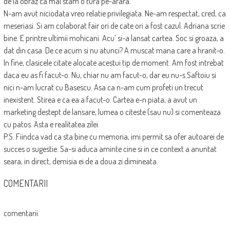
de la obraz ca mai stam o tura pe-afara.
N-am avut niciodata vreo relatie privilegiata. Ne-am respectat, cred, ca
meseriasi. Si am colaborat fair ori de cate ori a fost cazul. Adriana scrie
bine. E printre ultimii mohicani. Acu’ si-a lansat cartea. Soc si groaza, a
dat din casa. De ce acum si nu atunci? A muscat mana care a hranit-o.
In fine, clasicele citate alocate acestui tip de moment. Am fost intrebat
daca eu as fi facut-o. Nu, chiar nu am facut-o, dar eu nu-s Saftoiu si
nici n-am lucrat cu Basescu. Asa ca n-am cum profeti un trecut
inexistent. Stirea e ca ea a facut-o. Cartea e-n piata, a avut un
marketing destept de lansare, lumea o citeste (sau nu) si comenteaza
cu patos. Asta e realitatea zilei.
P.S. Fiindca vad ca sta bine cu memoria, imi permit sa ofer autoarei de
succes o sugestie. Sa-si aduca aminte cine si in ce context a anuntat
seara, in direct, demisia ei de a doua zi dimineata.
COMENTARII
comentarii