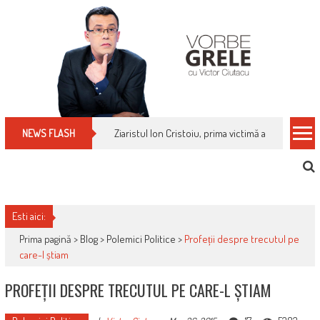
Skip
to
content
Ziaristul Ion Cristoiu, prima victimă a noi cenzuri 
NEWS FLASH
Esti aici:
Prima pagină >
Blog
>
Polemici Politice
>
Profeții despre trecutul pe
care-l știam
PROFEȚII DESPRE TRECUTUL PE CARE-L ȘTIAM