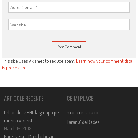
This site uses Akismet to reduce spam.
Learn how your comment data
is processed
.
ARTICOLE RECENTE:
CE-MI PLACE:
Orban duce PNL la groapa pe
mana.ciutacu.ro
muzica #Rezist
Taranu’ de Badea
March 19, 2019
Rares versus Mandachi sau