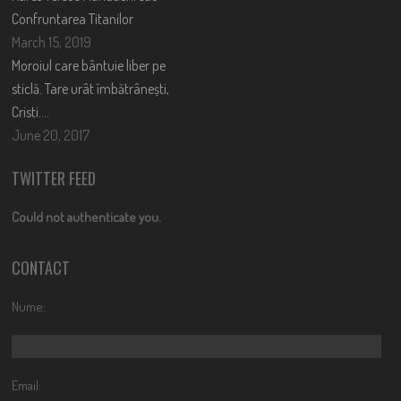
Confruntarea Titanilor
March 15, 2019
Moroiul care bântuie liber pe
sticlă. Tare urât îmbătrânești,
Cristi….
June 20, 2017
TWITTER FEED
Could not authenticate you.
CONTACT
Nume:
Email: