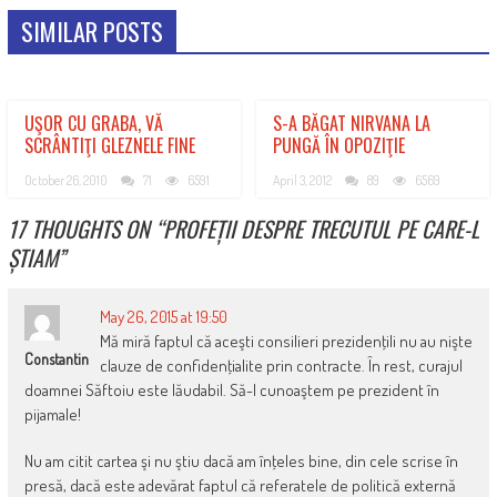
SIMILAR POSTS
UŞOR CU GRABA, VĂ
S-A BĂGAT NIRVANA LA
SCRÂNTIŢI GLEZNELE FINE
PUNGĂ ÎN OPOZIŢIE
October 26, 2010
71
6591
April 3, 2012
89
6569
17 THOUGHTS ON “
PROFEȚII DESPRE TRECUTUL PE CARE-L
ȘTIAM
”
May 26, 2015 at 19:50
Mă miră faptul că aceşti consilieri prezidenţili nu au nişte
Constantin
clauze de confidenţialite prin contracte. În rest, curajul
doamnei Săftoiu este lăudabil. Să-l cunoaştem pe prezident în
pijamale!
Nu am citit cartea şi nu ştiu dacă am înţeles bine, din cele scrise în
presă, dacă este adevărat faptul că referatele de politică externă