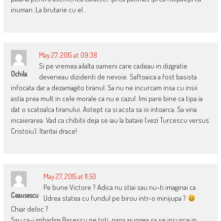
inuman .La brutarie cu el .
May 27, 2015 at 09:38
Si pe vremea ailalta oameni care cadeau in dizgratie
Ochila
deveneau dizidenti de nevoie. Saftoaica a fost basista
infocata dar a dezamagito tiranul. Sa nu ne incurcam insa cu insii
astia prea mult in cele morale ca nu e cazul. Imi pare bine ca tipa ia
dat o scatoalca tiranului. Astept ca si acsta sa io intoarca. Sa vina
incaierarea. Vad ca chibitii deja se iau la bataie (vezi Turcescu versus
Cristoiu). Itaritai drace!
May 27, 2015 at 11:50
Pe bune Victore ? Adica nu stiai sau nu-ti imaginai ca
Ceausescu
Udrea statea cu fundul pe birou intr-o minijupa ?
Chiar deloc ?
Sau ca-i imbarliga Basescu pe toti, pana ajungea sa se incurce in