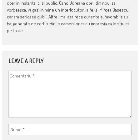
doar in instanta, ci si public. Cand Udrea va dori, din nou, sa
vorbeasca, va gasi in mine un interlocutor; la fel si Mircea Basescu,
dar am serioase dubii. Altfel, ma lasa rece curentele, favorabile au
ba, generate de certitudinile oamenilor ca au impresia ca le stiu ei
pe toate
LEAVE A REPLY