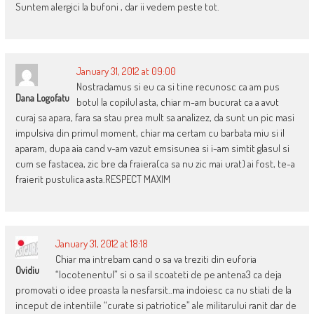
Suntem alergici la bufoni , dar ii vedem peste tot.
January 31, 2012 at 09:00
Nostradamus si eu ca si tine recunosc ca am pus
Dana Logofatu
botul la copilul asta, chiar m-am bucurat ca a avut
curaj sa apara, fara sa stau prea mult sa analizez, da sunt un pic masi
impulsiva din primul moment, chiar ma certam cu barbata miu si il
aparam, dupa aia cand v-am vazut emsisunea si i-am simtit glasul si
cum se fastacea, zic bre da fraiera(ca sa nu zic mai urat) ai fost, te-a
fraierit pustulica asta.RESPECT MAXIM
January 31, 2012 at 18:18
Chiar ma intrebam cand o sa va treziti din euforia
Ovidiu
“locotenentul” si o sa il scoateti de pe antena3 ca deja
promovati o idee proasta la nesfarsit..ma indoiesc ca nu stiati de la
inceput de intentiile “curate si patriotice” ale militarului ranit dar de