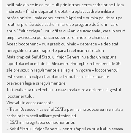
politizata din ce in ce mai mult prin introducerea cadrelor pe filiera
indirecta – fiind indepartati treptat – treptat , cadrele militare
profesioniste. Toata conducerea MApN este numita politic sau pe
relatii si pile. Se aduc cadre militare cu pregatire de 3 luni – care
spun ” Salut colega ” unui ofiter cu 4 ani de Academie , care in scurt
timp – avanseaza pe functii superioare fiindu-le chiar sefi.
Acest locotenent – nu a gresit cu nimic – deoarece – a depistat
neregulile si a facut rapoarte pana la cel mai inalt esalon.
Atata timp cat Seful Statului Major General nu a dat un raspuns
raportului intocmit de Lt. Alexandru Gheorghe in termenul de 30
zile prevazut in regulamentele si legile in vigoare – locotenentul
este scos din culpa chiar daca a trebuit sa incalce anumite
prevederi legale si regulamentare.
Toti analizeaza un efect si nu cauza reala care a determinat gestul
locotenentului.
Vinovatii in acest caz sant :
– Traian Basescu – ca sef al CSAT a permis introducerea in armata a
cadrelor fara scoli militare,profesionisti.
– CSAT in intregritatea componentii lui.
– Seful Statului Major General – pentru faptul ca nu a luat in seama