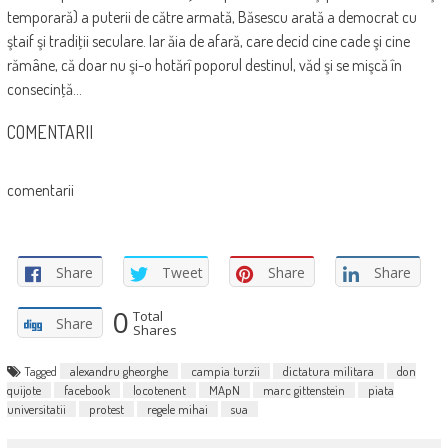
temporară) a puterii de către armată, Băsescu arată a democrat cu
ştaif şi tradiţii seculare. Iar ăia de afară, care decid cine cade şi cine
rămâne, că doar nu şi-o hotărî poporul destinul, văd şi se mişcă în
consecinţă…
COMENTARII
comentarii
Share
Tweet
Share
Share
0
Total
Share
Shares
Tagged
alexandru gheorghe
campia turzii
dictatura militara
don
quijote
facebook
locotenent
MApN
marc gittenstein
piata
universitatii
protest
regele mihai
sua