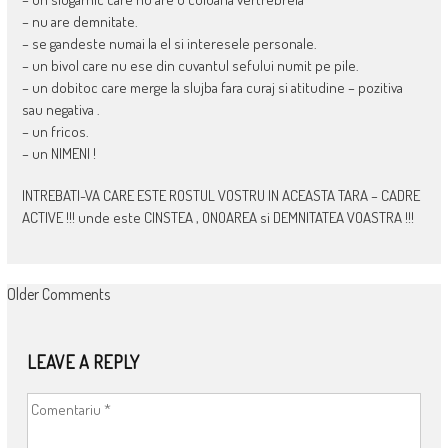
– nu are demnitate.
– se gandeste numai la el si interesele personale.
– un bivol care nu ese din cuvantul sefului numit pe pile.
– un dobitoc care merge la slujba fara curaj si atitudine – pozitiva
sau negativa .
– un fricos.
– un NIMENI !
INTREBATI-VA CARE ESTE ROSTUL VOSTRU IN ACEASTA TARA – CADRE
ACTIVE !!! unde este CINSTEA , ONOAREA si DEMNITATEA VOASTRA !!!
COMMENT
Older Comments
NAVIGATION
LEAVE A REPLY