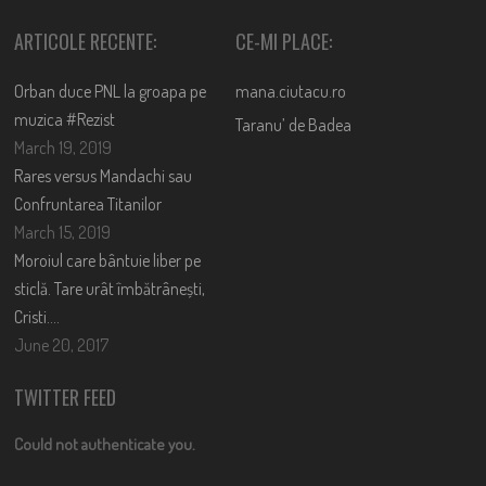
ARTICOLE RECENTE:
CE-MI PLACE:
Orban duce PNL la groapa pe
mana.ciutacu.ro
muzica #Rezist
Taranu’ de Badea
March 19, 2019
Rares versus Mandachi sau
Confruntarea Titanilor
March 15, 2019
Moroiul care bântuie liber pe
sticlă. Tare urât îmbătrânești,
Cristi….
June 20, 2017
TWITTER FEED
Could not authenticate you.