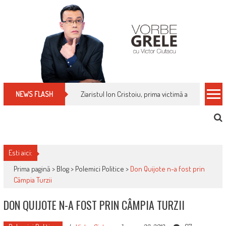
Skip
to
content
Cum îți schimbi, rapid, gratuit și eficient, furniz
NEWS FLASH
Esti aici:
Prima pagină >
Blog
>
Polemici Politice
>
Don Quijote n-a fost prin
Câmpia Turzii
DON QUIJOTE N-A FOST PRIN CÂMPIA TURZII