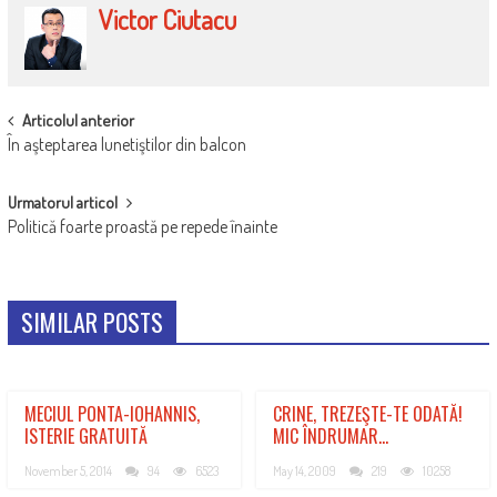
Victor Ciutacu
POST
Articolul anterior
În aşteptarea lunetiştilor din balcon
NAVIGATION
Urmatorul articol
Politică foarte proastă pe repede înainte
SIMILAR POSTS
MECIUL PONTA-IOHANNIS,
CRINE, TREZEŞTE-TE ODATĂ!
ISTERIE GRATUITĂ
MIC ÎNDRUMAR…
November 5, 2014
94
6523
May 14, 2009
219
10258