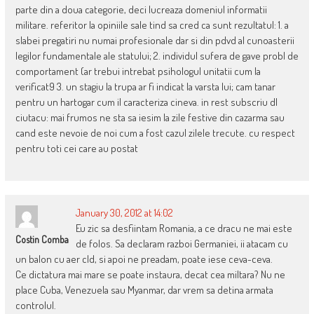
parte din a doua categorie, deci lucreaza domeniul informatii
militare. referitor la opiniile sale tind sa cred ca sunt rezultatul: 1. a
slabei pregatiri nu numai profesionale dar si din pdvd al cunoasterii
legilor fundamentale ale statului; 2. individul sufera de gave probl de
comportament (ar trebui intrebat psihologul unitatii cum la
verificat9 3. un stagiu la trupa ar fi indicat la varsta lui; cam tanar
pentru un hartogar cum il caracteriza cineva. in rest subscriu dl
ciutacu: mai frumos ne sta sa iesim la zile festive din cazarma sau
cand este nevoie de noi cum a fost cazul zilele trecute. cu respect
pentru toti cei care au postat
January 30, 2012 at 14:02
Eu zic sa desfiintam Romania, a ce dracu ne mai este
Costin Comba
de folos. Sa declaram razboi Germaniei, ii atacam cu
un balon cu aer cld, si apoi ne preadam, poate iese ceva-ceva.
Ce dictatura mai mare se poate instaura, decat cea miltara? Nu ne
place Cuba, Venezuela sau Myanmar, dar vrem sa detina armata
controlul.