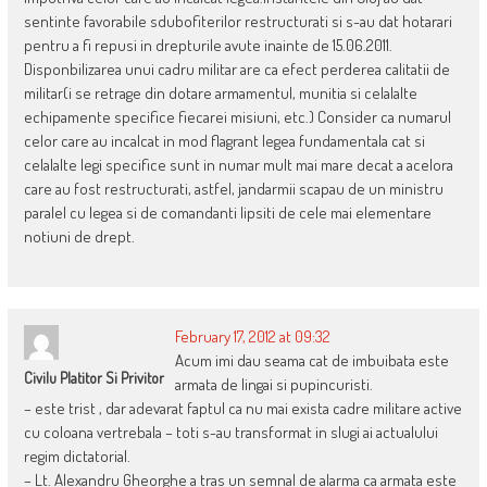
sentinte favorabile sdubofiterilor restructurati si s-au dat hotarari
pentru a fi repusi in drepturile avute inainte de 15.06.2011.
Disponbilizarea unui cadru militar are ca efect perderea calitatii de
militar(i se retrage din dotare armamentul, munitia si celalalte
echipamente specifice fiecarei misiuni, etc.) Consider ca numarul
celor care au incalcat in mod flagrant legea fundamentala cat si
celalalte legi specifice sunt in numar mult mai mare decat a acelora
care au fost restructurati, astfel, jandarmii scapau de un ministru
paralel cu legea si de comandanti lipsiti de cele mai elementare
notiuni de drept.
February 17, 2012 at 09:32
Acum imi dau seama cat de imbuibata este
Civilu Platitor Si Privitor
armata de lingai si pupincuristi.
– este trist , dar adevarat faptul ca nu mai exista cadre militare active
cu coloana vertrebala – toti s-au transformat in slugi ai actualului
regim dictatorial.
– Lt. Alexandru Gheorghe a tras un semnal de alarma ca armata este