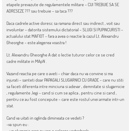
etapele prevazute de regulamentele militare – CUI TREBUIE SA SE
ADRESEZE ??? sau trebuie – sa taca ???
Daca cadrele active doresc sa ramana direct sau indirect , voit sau
involuntar – datorita sistemului dictatorial – SLUGI SI PUPINCURISTI –
actualului stat MAFIOT – fara a avea o reactie la cazul Lt. Alexandru
Gheorghe – este alegerea voastra !
Lt. Alexandru Gheorghe A dat o lectie tuturor celor ce se cred
cadre militate in MApN .
Vazand reactia pe care o aveti – chiar daca nu va convine si ma
injurati – santeti doar PAPAGALI SLUGARNICI CU GRADE – care nu stiti
sa faceti diferenta intre minciuna si adevar , demnitate si slugarnicie
, regulamente ,legi – cand si cum se aplica , pentru cine si cand ,
pentru ce au fost concepute – care este rostul unei armate intr-un
stat.
Cand va uitati in oglinda dimineata ce vedeti ?
-va spun eu :
– un slugarnic care nu are o coloana vertrebrela