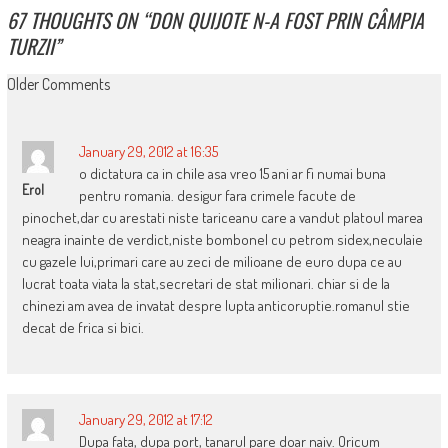
67 THOUGHTS ON “
DON QUIJOTE N-A FOST PRIN CÂMPIA
TURZII
”
COMMENT
Older Comments
NAVIGATION
January 29, 2012 at 16:35
o dictatura ca in chile asa vreo 15 ani ar fi numai buna
Erol
pentru romania. desigur fara crimele facute de
pinochet,dar cu arestati niste tariceanu care a vandut platoul marea
neagra inainte de verdict,niste bombonel cu petrom sidex,neculaie
cu gazele lui,primari care au zeci de milioane de euro dupa ce au
lucrat toata viata la stat,secretari de stat milionari. chiar si de la
chinezi am avea de invatat despre lupta anticoruptie.romanul stie
decat de frica si bici.
January 29, 2012 at 17:12
Dupa fata, dupa port, tanarul pare doar naiv. Oricum