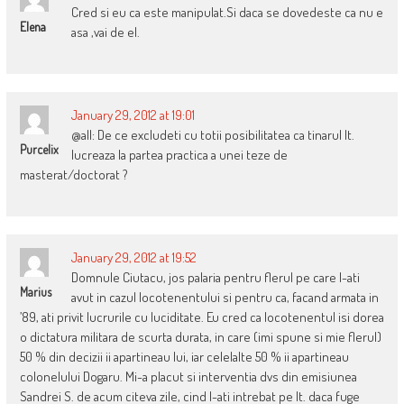
Cred si eu ca este manipulat.Si daca se dovedeste ca nu e
Elena
asa ,vai de el.
January 29, 2012 at 19:01
@all: De ce excludeti cu totii posibilitatea ca tinarul lt.
Purcelix
lucreaza la partea practica a unei teze de
masterat/doctorat ?
January 29, 2012 at 19:52
Domnule Ciutacu, jos palaria pentru flerul pe care l-ati
Marius
avut in cazul locotenentului si pentru ca, facand armata in
’89, ati privit lucrurile cu luciditate. Eu cred ca locotenentul isi dorea
o dictatura militara de scurta durata, in care (imi spune si mie flerul)
50 % din decizii ii apartineau lui, iar celelalte 50 % ii apartineau
colonelului Dogaru. Mi-a placut si interventia dvs din emisiunea
Sandrei S. de acum citeva zile, cind l-ati intrebat pe lt. daca fuge