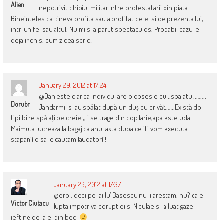
Alien
nepotrivit chipiul militar intre protestatarii din piata.
Bineinteles ca cineva profita sau a profitat de el si de prezenta lui,
intr-un fel sau altul. Nu mi s-a parut spectaculos. Probabil cazul e
deja inchis, cum zicea soric!
January 29, 2012 at 17:24
@Dan este clar ca individul are o obsesie cu ,,spalatul,,…..,,
Dorubr
Jandarmii s-au spălat după un duş cu crivăţ,,…,,Există doi
tipi bine spălaţi pe creier,, i se trage din copilarie,apa este uda.
Maimuta lucreaza la bagaj ca anul asta dupa ce iti vom executa
stapanii o sa le cautam laudatorii!
January 29, 2012 at 17:37
@eroi: deci pe-ai lu’ Basescu nu-i arestam, nu? ca ei
Victor Ciutacu
lupta impotriva coruptiei si Niculae si-a luat gaze
ieftine de la el din beci