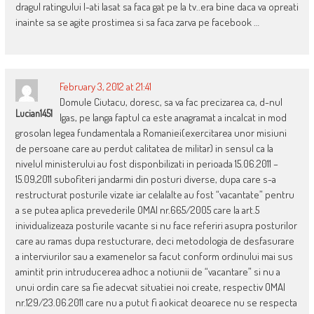
dragul ratingului l-ati lasat sa faca gat pe la tv..era bine daca va opreati
inainte sa se agite prostimea si sa faca zarva pe facebook …
February 3, 2012 at 21:41
Domule Ciutacu, doresc, sa va fac precizarea ca, d-nul
Lucian1451
Igas, pe langa faptul ca este anagramat a incalcat in mod
grosolan legea fundamentala a Romaniei(exercitarea unor misiuni
de persoane care au perdut calitatea de militar) in sensul ca la
nivelul ministerului au fost disponbilizati in perioada 15.06.2011 –
15.09,2011 subofiteri jandarmi din posturi diverse, dupa care s-a
restructurat posturile vizate iar celalalte au fost “vacantate” pentru
a se putea aplica prevederile OMAI nr.665/2005 care la art.5
inividualizeaza posturile vacante si nu face referiri asupra posturilor
care au ramas dupa restucturare, deci metodologia de desfasurare
a interviurilor sau a examenelor sa facut conform ordinului mai sus
amintit prin intruducerea adhoc a notiunii de “vacantare” si nu a
unui ordin care sa fie adecvat situatiei noi create, respectiv OMAI
nr.129/23.06.2011 care nu a putut fi aokicat deoarece nu se respecta