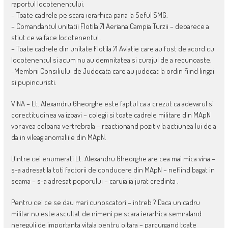
raportul locotenentului.
– Toate cadrele pe scara ierarhica pana la Seful SMG.
– Comandantul unitatii Flotila 71 Aeriana Campia Turzii – deoarece a
stiut ce va face locotenentul .
– Toate cadrele din unitate Flotila 71 Aviatie care au fost de acord cu
locotenentul si acum nu au demnitatea si curajul de a recunoaste.
-Membrii Consiliului de Judecata care au judecat la ordin fiind lingai
si pupincuristi.
VINA – Lt. Alexandru Gheorghe este faptul ca a crezut ca adevarul si
corectitudinea va izbavi – colegii si toate cadrele militare din MApN
vor avea coloana vertrebrala – reactionand pozitiv la actiunea lui de a
da in vileag anomaliile din MApN.
Dintre cei enumerati Lt. Alexandru Gheorghe are cea mai mica vina –
s-a adresat la toti factorii de conducere din MApN – nefiind bagat in
seama – s-a adresat poporului – caruia ia jurat credinta .
Pentru cei ce se dau mari cunoscatori – intreb ? Daca un cadru
militar nu este ascultat de nimeni pe scara ierarhica semnaland
nereguli de importanta vitala pentru o tara – parcurgand toate