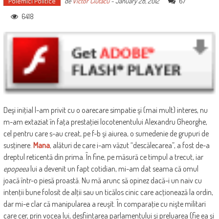
Polemici Politice
67
de
Victor Ciutacu
-
January 28, 2012
6418
Deşi iniţial l-am privit cu o oarecare simpatie şi (mai mult) interes, nu
m-am extaziat în faţa prestaţiei locotenentului Alexandru Gheorghe,
cel pentru care s-au creat, pe f-b şi aiurea, o sumedenie de grupuri de
susţinere.
Mana
, alături de care i-am văzut “descălecarea”, a fost de-a
dreptul reticentă din prima. În fine, pe măsură ce timpul a trecut, iar
epopeea
lui a devenit un fapt cotidian, mi-am dat seama că omul
joacă într-o piesă proastă. Nu mă arunc să opinez dacă-i un naiv cu
intenţii bune folosit de alţii sau un ticălos cinic care acţionează la ordin,
dar mi-e clar că manipularea a reuşit. În comparaţie cu nişte militari
care cer, prin vocea lui, desfiinţarea parlamentului şi preluarea (fie ea şi