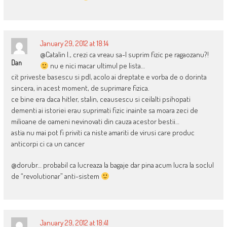
January 29, 2012 at 18:14
@Catalin I., crezi ca vreau sa-l suprim fizic pe ragaozanu?!
Dan
nu e nici macar ultimul pe lista…
cit priveste basescu si pdl, acolo ai dreptate e vorba de o dorinta
sincera, in acest moment, de suprimare fizica.
ce bine era daca hitler, stalin, ceausescu si ceilalti psihopati
dementi ai istoriei erau suprimati fizic inainte sa moara zeci de
milioane de oameni nevinovati din cauza acestor bestii…
astia nu mai pot fi priviti ca niste amariti de virusi care produc
anticorpi ci ca un cancer
@dorubr… probabil ca lucreaza la bagaje dar pina acum lucra la soclul
de “revolutionar” anti-sistem
January 29, 2012 at 18:41