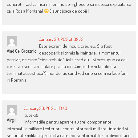
concret – vad ca inca nimeni nu se-nghesuie sa inceapa exploatarea
ca la Rosia Montana!
) sunt joaca de copii !
January 30, 2012 at 09:53
Este extrem de incult, cred eu. Si a fost
Vlad Cel Groaznic
descoperit si trimis la inaintare, la momentul
potrivit, de catre “cine trebuie”. Asta cred eu… Si presupun ca cei
care l-au scos la inaintare p-asta din Campia Turzii (acolo s-a
terminat autostrada?) mor de ras cand vad cine si cum isi face fani
in Romania.
January 30, 2012 at 13:40
tupak@
Virgil
informatiile pentru aparare au trei componente:
informatiile militare (exterior), contrainformatii militare (interior) și
securitate militara (protectia dateleor si informatiilor). individul face