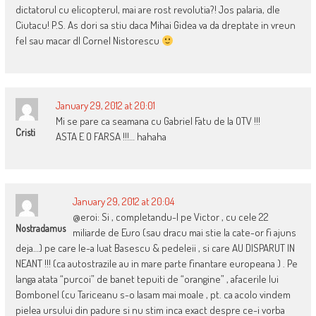
dictatorul cu elicopterul, mai are rost revolutia?! Jos palaria, dle
Ciutacu! P.S. As dori sa stiu daca Mihai Gidea va da dreptate in vreun
fel sau macar dl Cornel Nistorescu
January 29, 2012 at 20:01
Mi se pare ca seamana cu Gabriel Fatu de la OTV !!!
Cristi
ASTA E O FARSA !!!… hahaha
January 29, 2012 at 20:04
@eroi: Si , completandu-l pe Victor , cu cele 22
Nostradamus
miliarde de Euro (sau dracu mai stie la cate-or fi ajuns
deja…) pe care le-a luat Basescu & pedeleii , si care AU DISPARUT IN
NEANT !!! (ca autostrazile au in mare parte finantare europeana ) . Pe
langa atata “purcoi” de banet tepuiti de “orangine” , afacerile lui
Bombonel (cu Tariceanu s-o lasam mai moale , pt. ca acolo vindem
pielea ursului din padure si nu stim inca exact despre ce-i vorba