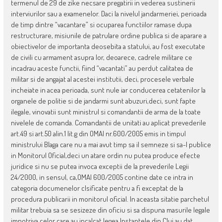
termenul de 29 de zike necsare pregatirii in vederea sustinerii
interviurilor sau a examenelor. Daci la nivelul jandarmeriei, perioada
de timp dintre “vacantare” si ocuparea functiilor ramase dupa
restructurare, misiunile de patrulare ordine publica si de aparare a
obiectivelor de importanta deosebita a statului, au fost executate
de civili cu armament asupra lor, deoarece, cadrele militare ce
incadrau aceste functii, fiind “vacantati” au perdut calitatea de
militar si de angajat al acestei institutii, deci, procesele verbale
incheiate in acea perioada, sunt nule iar conducerea cetatenilor la
organele de politie si de jandarmi sunt abuzuri,deci, sunt fapte
ilegale, vinovatii sunt ministrul si comandantii de arma de la toate
nivelele de comanda. Comandantii de unitati au aplicat prevederile
art.49 si art.50 alin.1 lit.g din OMAI nr.600/2005 emis in timpul
ministrului Blaga care nu a mai avut timp sa il semneze si sa-l publice
in Monitorul Oficial,deci un atare ordin nu putea produce efecte
juridice si nu se putea invoca exceptii de la prevederile Legii
24/2000, in sensul, ca,OMAI 600/2005 contine date ce intra in
categoria documenelor clsificate pentru a fi exceptat de la
procedura publicarii in monitorul oficial. In aceasta sitatie parchetul
militar trebuia sa se sesizeze din oficiu si sa dispuna masurile legale
impotriva celor care au incalcat legea.Instantele din Cluj au dat