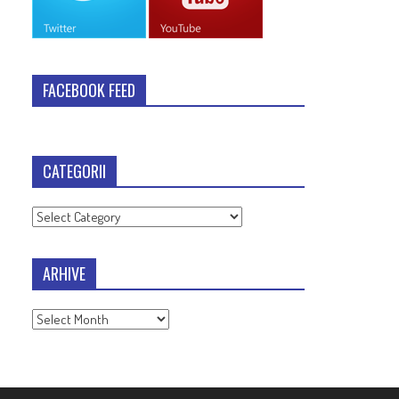
FACEBOOK FEED
CATEGORII
Categorii
ARHIVE
Arhive