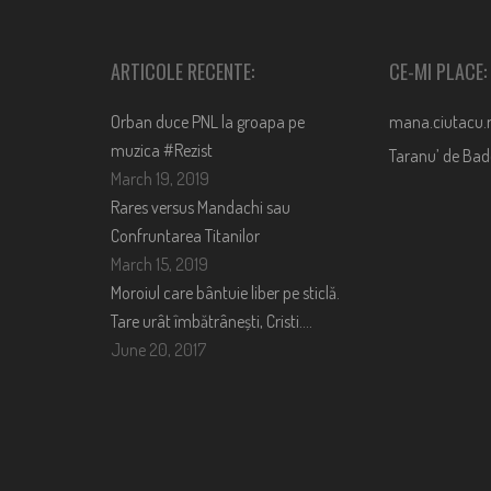
ARTICOLE RECENTE:
CE-MI PLACE:
Orban duce PNL la groapa pe
mana.ciutacu.
muzica #Rezist
Taranu’ de Ba
March 19, 2019
Rares versus Mandachi sau
Confruntarea Titanilor
March 15, 2019
Moroiul care bântuie liber pe sticlă.
Tare urât îmbătrânești, Cristi….
June 20, 2017