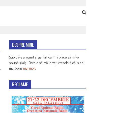
DESPRE MINE
Știu că-s arogant și genial, dar îmi place să mi-o
spună și alții. Oare o să mă iertați vreodată că-s cel
mai bun?
mai mult
7
RECLAME