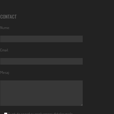
CONTACT
Nume:
Email:
Mesaj:
Sunt de acord cu prelucrarea datelor mele