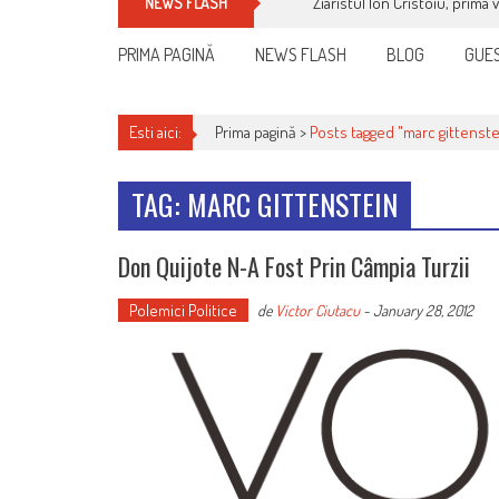
Ziaristul Ion Cristoiu, prima 
NEWS FLASH
PRIMA PAGINĂ
NEWS FLASH
BLOG
GUES
Esti aici:
Prima pagină >
Posts tagged "marc gittenste
TAG: MARC GITTENSTEIN
Don Quijote N-A Fost Prin Câmpia Turzii
Polemici Politice
de
Victor Ciutacu
-
January 28, 2012