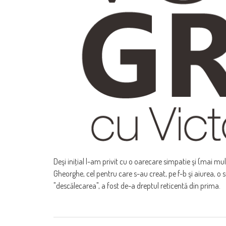
Deşi iniţial l-am privit cu o oarecare simpatie şi (mai m
Gheorghe, cel pentru care s-au creat, pe f-b şi aiurea, o
"descălecarea", a fost de-a dreptul reticentă din prima.