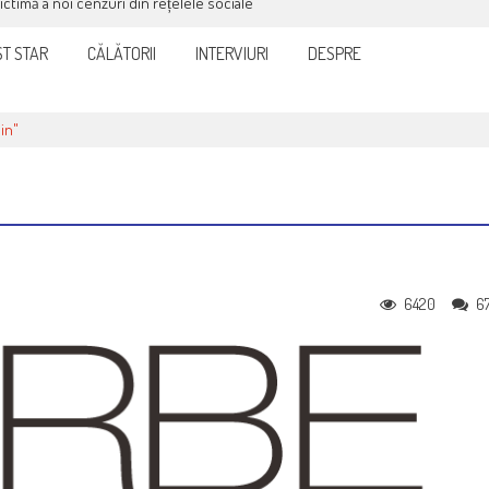
victimă a noi cenzuri din rețelele sociale
T STAR
CĂLĂTORII
INTERVIURI
DESPRE
in"
6420
6