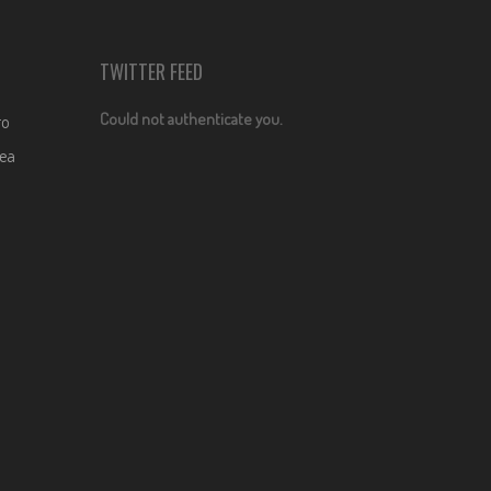
TWITTER FEED
Could not authenticate you.
ro
dea