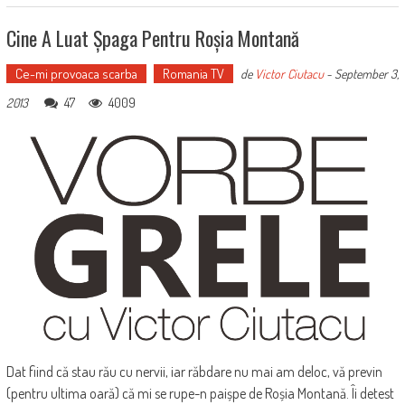
Cine A Luat Șpaga Pentru Roșia Montană
Ce-mi provoaca scarba
Romania TV
de
Victor Ciutacu
-
September 3,
47
4009
2013
Dat fiind că stau rău cu nervii, iar răbdare nu mai am deloc, vă previn
(pentru ultima oară) că mi se rupe-n paișpe de Roșia Montană. Îi detest