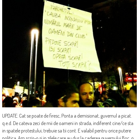
UPDATE: Cat se poate de firesc, Ponta a demisionat, guvernul a picat.
q.e.d. De cateva zeci de mii de oameni in strada, indiferent cine/ce sta
in spatele protestului, trebuie sa tii cont. E valabil pentru orice putere
politica. Am scris-o si in zilele care au dus la caderea guvernului Boc, o