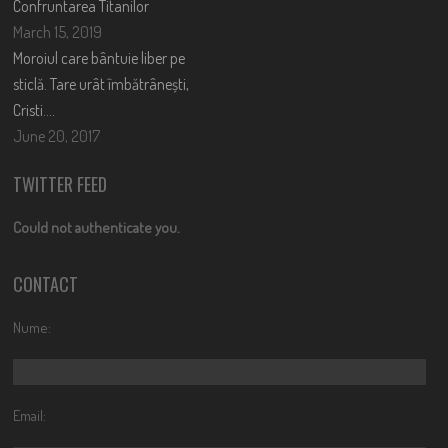
Confruntarea Titanilor
March 15, 2019
Moroiul care bântuie liber pe
sticlă. Tare urât îmbătrânești,
Cristi….
June 20, 2017
TWITTER FEED
Could not authenticate you.
CONTACT
Nume:
Email: