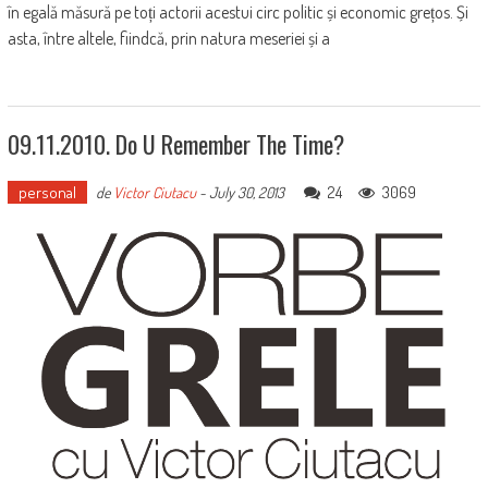
în egală măsură pe toți actorii acestui circ politic și economic grețos. Și
asta, între altele, fiindcă, prin natura meseriei și a
09.11.2010. Do U Remember The Time?
personal
24
3069
de
Victor Ciutacu
-
July 30, 2013