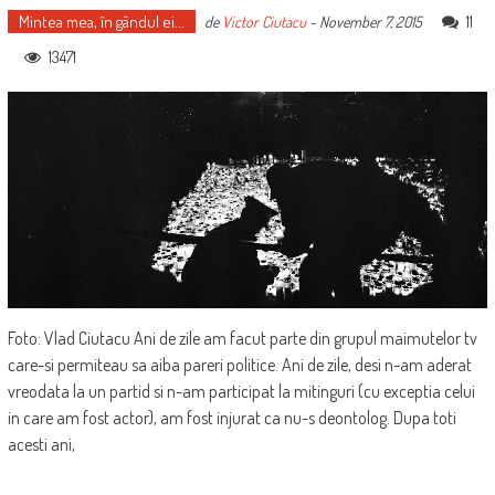
Mintea mea, în gândul ei...
11
de
Victor Ciutacu
-
November 7, 2015
13471
Foto: Vlad Ciutacu Ani de zile am facut parte din grupul maimutelor tv
care-si permiteau sa aiba pareri politice. Ani de zile, desi n-am aderat
vreodata la un partid si n-am participat la mitinguri (cu exceptia celui
in care am fost actor), am fost injurat ca nu-s deontolog. Dupa toti
acesti ani,