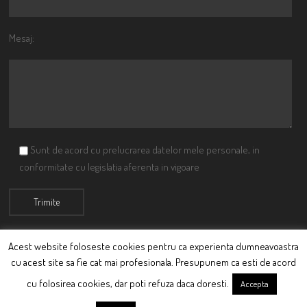
Mesaj:
Sunt de acord cu prelucrarea datelor mele personale, in
conformitate cu legislatia aferenta in vigoare
Acest website foloseste cookies pentru ca experienta dumneavoastra
cu acest site sa fie cat mai profesionala. Presupunem ca esti de acord
© Ciutacu 2015 Parte a Imperiului Ciutacesc.
cu folosirea cookies, dar poti refuza daca doresti.
Accepta
Powered By
Scriptics