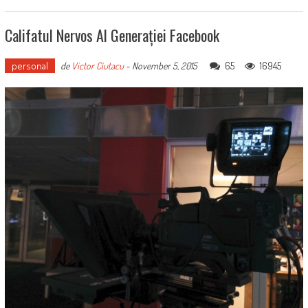
Califatul Nervos Al Generației Facebook
personal
65
16945
de
Victor Ciutacu
-
November 5, 2015