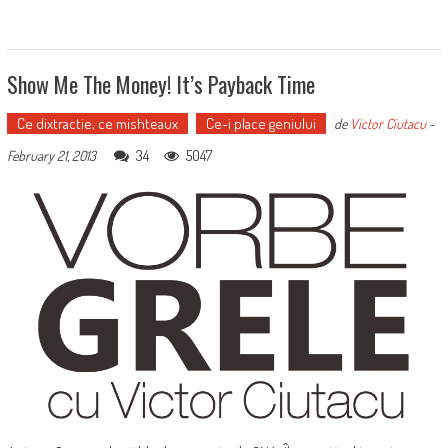
Show Me The Money! It’s Payback Time
Ce dixtractie, ce mishteaux
Ce-i place geniului
de
Victor Ciutacu
-
34
5047
February 21, 2013