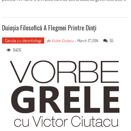
Duioșia Filosofică A Flegmei Printre Dinți
Caruta cu deontologi
55
de
Victor Ciutacu
-
March 17, 2014
6426