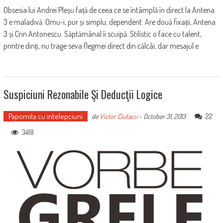
Obsesia lui Andrei Pleșu față de ceea ce se întâmplă în direct la Antena
3 e maladivă. Omu-i, pur și simplu, dependent. Are două fixații, Antena
3 și Crin Antonescu. Săptămânal îi scuipă. Stilistic o face cu talent,
printre dinți, nu trage seva flegmei direct din călcâi, dar mesajul e
Suspiciuni Rezonabile Şi Deducţii Logice
Papornita cu intelepciuni
22
de
Victor Ciutacu
-
October 31, 2013
3418