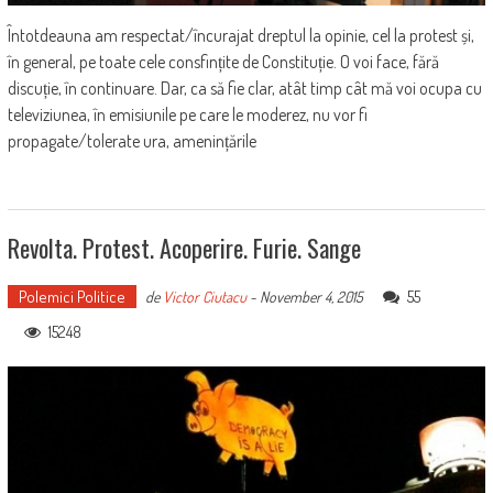
Întotdeauna am respectat/încurajat dreptul la opinie, cel la protest și,
în general, pe toate cele consfințite de Constituție. O voi face, fără
discuție, în continuare. Dar, ca să fie clar, atât timp cât mă voi ocupa cu
televiziunea, în emisiunile pe care le moderez, nu vor fi
propagate/tolerate ura, amenințările
Revolta. Protest. Acoperire. Furie. Sange
Polemici Politice
55
de
Victor Ciutacu
-
November 4, 2015
15248