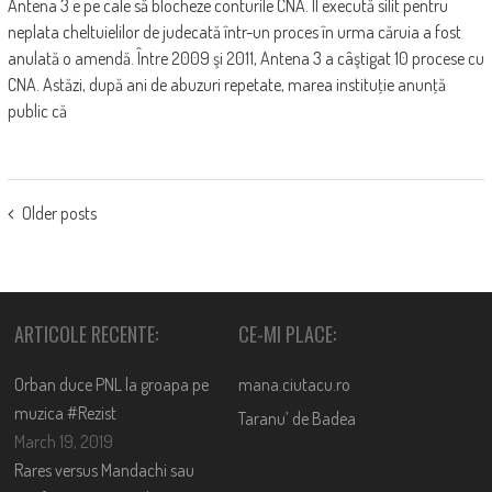
Antena 3 e pe cale să blocheze conturile CNA. Îl execută silit pentru
neplata cheltuielilor de judecată într-un proces în urma căruia a fost
anulată o amendă. Între 2009 şi 2011, Antena 3 a câştigat 10 procese cu
CNA. Astăzi, după ani de abuzuri repetate, marea instituţie anunţă
public că
POSTS
Older posts
NAVIGATION
ARTICOLE RECENTE:
CE-MI PLACE:
Orban duce PNL la groapa pe
mana.ciutacu.ro
muzica #Rezist
Taranu’ de Badea
March 19, 2019
Rares versus Mandachi sau