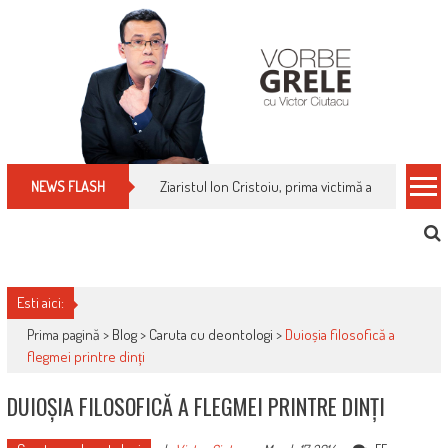
Skip
to
content
Ziaristul Ion Cristoiu, prima victimă a noi cenzuri 
NEWS FLASH
Esti aici:
Prima pagină >
Blog
>
Caruta cu deontologi
>
Duioșia filosofică a
flegmei printre dinți
DUIOȘIA FILOSOFICĂ A FLEGMEI PRINTRE DINȚI