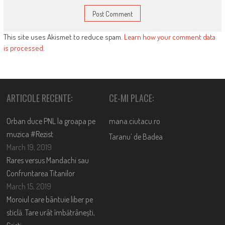
This site uses Akismet to reduce spam.
Learn how your comment data
is processed
.
ARTICOLE RECENTE:
CE-MI PLACE:
Orban duce PNL la groapa pe
mana.ciutacu.ro
muzica #Rezist
Taranu’ de Badea
March 19, 2019
Rares versus Mandachi sau
Confruntarea Titanilor
March 15, 2019
Moroiul care bântuie liber pe
sticlă. Tare urât îmbătrânești,