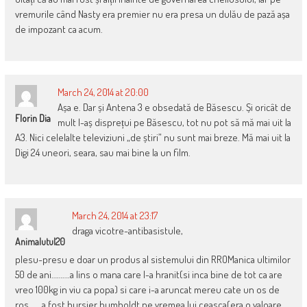
vremurile când Nasty era premier nu era presa un dulău de pază așa
de impozant ca acum.
March 24, 2014 at 20:00
Așa e. Dar și Antena 3 e obsedată de Băsescu. Și oricât de
Florin Dia
mult l-aș disprețui pe Băsescu, tot nu pot să mă mai uit la
A3. Nici celelalte televiziuni „de știri” nu sunt mai breze. Mă mai uit la
Digi 24 uneori, seara, sau mai bine la un film.
March 24, 2014 at 23:17
draga vicotre-antibasistule,
Animalutul20
plesu-presu e doar un produs al sistemului din RROManica ultimilor
50 de ani……….a lins o mana care l-a hranit(si inca bine de tot ca are
vreo 100kg in viu ca popa) si care i-a aruncat mereu cate un os de
ros…….a fost bursier humboldt pe vremea lui ceasca(era o valoare