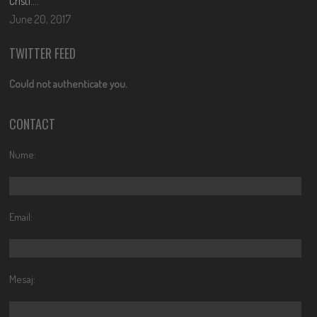
Cristi….
June 20, 2017
TWITTER FEED
Could not authenticate you.
CONTACT
Nume:
Email:
Mesaj: