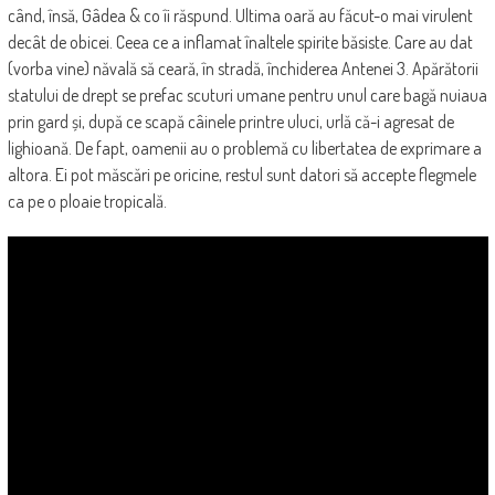
când, însă, Gâdea & co îi răspund. Ultima oară au făcut-o mai virulent
decât de obicei. Ceea ce a inflamat înaltele spirite băsiste. Care au dat
(vorba vine) năvală să ceară, în stradă, închiderea Antenei 3. Apărătorii
statului de drept se prefac scuturi umane pentru unul care bagă nuiaua
prin gard și, după ce scapă câinele printre uluci, urlă că-i agresat de
lighioană. De fapt, oamenii au o problemă cu libertatea de exprimare a
altora. Ei pot măscări pe oricine, restul sunt datori să accepte flegmele
ca pe o ploaie tropicală.