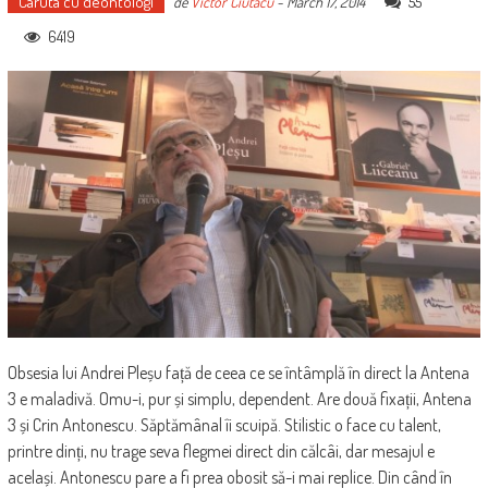
Caruta cu deontologi
55
de
Victor Ciutacu
-
March 17, 2014
6419
Obsesia lui Andrei Pleșu față de ceea ce se întâmplă în direct la Antena
3 e maladivă. Omu-i, pur și simplu, dependent. Are două fixații, Antena
3 și Crin Antonescu. Săptămânal îi scuipă. Stilistic o face cu talent,
printre dinți, nu trage seva flegmei direct din călcâi, dar mesajul e
același. Antonescu pare a fi prea obosit să-i mai replice. Din când în