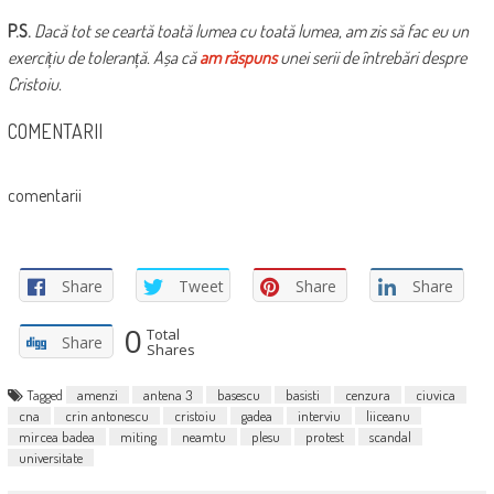
P.S.
Dacă tot se ceartă toată lumea cu toată lumea, am zis să fac eu un
exercițiu de toleranță. Așa că
am răspuns
unei serii de întrebări despre
Cristoiu.
COMENTARII
comentarii
Share
Tweet
Share
Share
0
Total
Share
Shares
Tagged
amenzi
antena 3
basescu
basisti
cenzura
ciuvica
cna
crin antonescu
cristoiu
gadea
interviu
liiceanu
mircea badea
miting
neamtu
plesu
protest
scandal
universitate