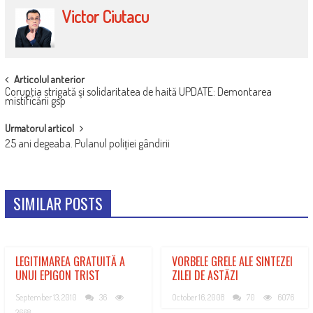
Victor Ciutacu
POST
Articolul anterior
Corupţia strigată şi solidaritatea de haită UPDATE: Demontarea
NAVIGATION
mistificării gsp
Urmatorul articol
25 ani degeaba. Pulanul poliției gândirii
SIMILAR POSTS
LEGITIMAREA GRATUITĂ A
VORBELE GRELE ALE SINTEZEI
UNUI EPIGON TRIST
ZILEI DE ASTĂZI
September 13, 2010
36
October 16, 2008
70
6076
3668