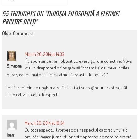
55 THOUGHTS ON “
DUIOȘIA FILOSOFICĂ A FLEGMEI
PRINTRE DINȚI
”
COMMENT
Older Comments
NAVIGATION
March 20, 2014 at 14:33
“Îți spun sincer, am obosit cu exercițiul urii colective. Nu-s
Simeona
vreun dreptcredincios gata să întoarcă și cel de-al doilea
obraz, dar nu mai pot nici cu atmosfera asta de peluză.”
Indiferent din ce ungher al sufletului aţi scos gândurile astea, atât
timp cât vă aparţin, Respect!
March 20, 2014 at 18:34
Cu tot respectul (vorbesc de respectul datorat unui alt
Ioan
om, căci tagma jurnaliștilor este aproape de zero relevanță