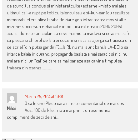
de atunci) , a condus si ministere(culte+externe -misto mai ales
ultimul, ca i-a rupt pe toti cu talentul sau epi-kur-ean)cu rezultate
memorabile(era plina taraba de ziare gen infractoarea mov si alte
mizerii+ succesuri nebanuite in politica externa in 2004-2005)………
acu isi doreste un ciolan cu ceva mai multa maduva si ceva mai safe,
ca pleaca si chiorul de la trei coceni si risca sa ajunga sa traiasca din
ce scrie(“din putza gandirii”)….la RL nu mai sunt bani,la LA-BE1 o sa
intarce balaia in curand, propaganda basista a mai saracit si nici nu
mai are nici un “cal”pe care sa mai parieze asa ca vine timpul sa
traiasca din osanza………….
March 25, 2014 at 10:31
O sa lesine Plesu daca citeste comentariul de mai sus.
Mihai
Auzi, 100 de kile… nu a mai primit un asemenea
compliment de zeci de ani…