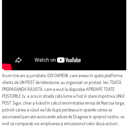
Acum trei ani şi jumătate, DOI OAMENI, care aveau în spate platforma
oferită de UN POST de televiziune, au organizat un protest. Ieri, TOATĂ
PROPAGANDA BĂSISTĂ, care a avut la dispoziţie APROAPE TOATE
POSTURILE tv, a scos în stradă câtă lume a fost în stare împotriva UNUI
POST. Sigur, chiar și luând în calcul enormitatea emisă de Narcisa Iorga,
potrivit căreia a văzut ea (de după perdeaua în spatele căreia se
ascunsese) parcate autocarele aduse de Dragnea în sprijinul nostru, vă
invit să comparaţi voi amploarea şi entuziasmul celor două acţiuni…