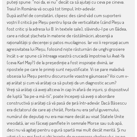
puteți spune: ”noi da, ei nu” decât ca să ajutați cu ceva pe cineva.
Traiul în România vă ocupă tot timpul, într-adevăr.
După astfel de constatări, clipesc des când văd cum suporterii
voștri îl critică pe Pleșu pentru lipsa de verticalitate (când Pleșu a
fost critic și la adresa lui B. în textele sale), slăvindu-l pe un Gâdea,
care a ridicat ștacheta în materie de răstălmăciri, absență a
raționalității și decenței și patos mucilaginos. Iar voi îi reproșați acum
agresivitatea lui Pleșu, folosind niște răsturnări de unghi grosiere
încât s-ar spune că întreaga voastră cruciadă împotriva lui Avat-Ya
(ceva Karl May?) de la președinție a fost inspirație divină, iar
ripostele pe care le primiți sunt nejustificate. Vi se pare maladivă
obsesia lui Pleșu pentru discursurile voastre găunoase? Voi cum v-
ați arătat și cum vă arătați ca să puteți da un diagnostic acum?
Vreți să arătați că aveți altceva în cap în afară de injurii, și dispozitivul
de luptă ”ba pe-a mă-tii”, poate începeți să aveți o abordare
constructivă și arătați că vă pasă de țară într-adevăr. Dacă Băsescu
era dictatorul de care ați chirăit, Ponta nu era șeful guvernului,
numărul de deputați nu era mai mare decât au visat Statele Unite
vreodată, iar voi făceați pamflete în semnale Morse sau sub apă,
deci nu vă agitați pentru o gură spartă mai mult decât merită. Și nu
uitați că au mai fost și alții înainte de guvernarea cheliosului, iar pe