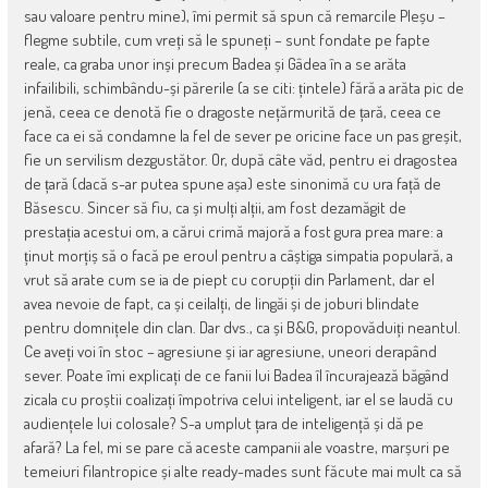
sau valoare pentru mine), îmi permit să spun că remarcile Pleșu –
flegme subtile, cum vreți să le spuneți – sunt fondate pe fapte
reale, ca graba unor inși precum Badea și Gâdea în a se arăta
infailibili, schimbându-și părerile (a se citi: țintele) fără a arăta pic de
jenă, ceea ce denotă fie o dragoste nețărmurită de țară, ceea ce
face ca ei să condamne la fel de sever pe oricine face un pas greșit,
fie un servilism dezgustător. Or, după câte văd, pentru ei dragostea
de țară (dacă s-ar putea spune așa) este sinonimă cu ura față de
Băsescu. Sincer să fiu, ca și mulți alții, am fost dezamăgit de
prestația acestui om, a cărui crimă majoră a fost gura prea mare: a
ținut morțiș să o facă pe eroul pentru a câștiga simpatia populară, a
vrut să arate cum se ia de piept cu corupții din Parlament, dar el
avea nevoie de fapt, ca și ceilalți, de lingăi și de joburi blindate
pentru domnițele din clan. Dar dvs., ca și B&G, propovăduiți neantul.
Ce aveți voi în stoc – agresiune și iar agresiune, uneori derapând
sever. Poate îmi explicați de ce fanii lui Badea îl încurajează băgând
zicala cu proștii coalizați împotriva celui inteligent, iar el se laudă cu
audiențele lui colosale? S-a umplut țara de inteligență și dă pe
afară? La fel, mi se pare că aceste campanii ale voastre, marșuri pe
temeiuri filantropice și alte ready-mades sunt făcute mai mult ca să