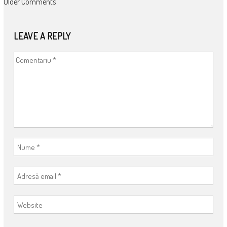
COMMENT
Older Comments
NAVIGATION
LEAVE A REPLY