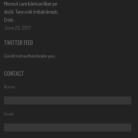
Moroiul care bântuie liber pe
sticlă. Tare urât îmbătrânești,
Cristi….
June 20, 2017
TWITTER FEED
Could not authenticate you.
CONTACT
Nume:
Email: