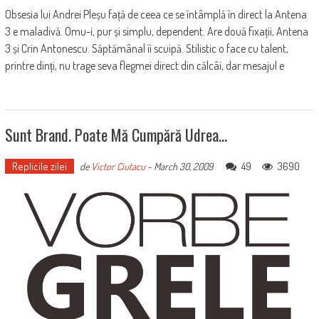
Obsesia lui Andrei Pleșu față de ceea ce se întâmplă în direct la Antena
3 e maladivă. Omu-i, pur și simplu, dependent. Are două fixații, Antena
3 și Crin Antonescu. Săptămânal îi scuipă. Stilistic o face cu talent,
printre dinți, nu trage seva flegmei direct din călcâi, dar mesajul e
Sunt Brand. Poate Mă Cumpără Udrea…
Replicile zilei
49
3690
de
Victor Ciutacu
-
March 30, 2009