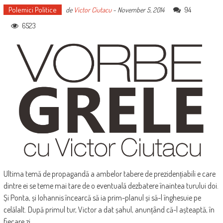
Polemici Politice
94
de
Victor Ciutacu
-
November 5, 2014
6523
Ultima temă de propagandă a ambelor tabere de prezidențiabili e care
dintre ei se teme mai tare de o eventuală dezbatere înaintea turului doi.
Și Ponta, și Iohannis încearcă să ia prim-planul și să-l înghesuie pe
celălalt. După primul tur, Victor a dat șahul, anunțând că-l așteaptă, în
fiecare zi