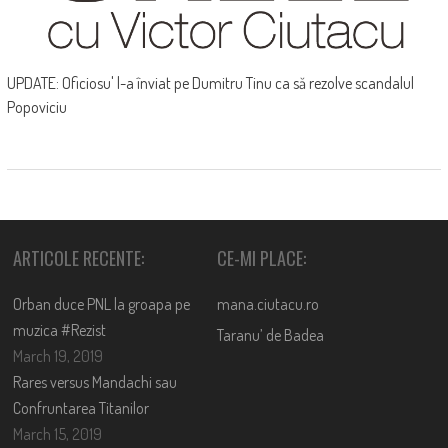
UPDATE: Oficiosu' l-a înviat pe Dumitru Tinu ca să rezolve scandalul
Popoviciu
ARTICOLE RECENTE:
CE-MI PLACE:
Orban duce PNL la groapa pe
mana.ciutacu.ro
muzica #Rezist
Taranu’ de Badea
March 19, 2019
Rares versus Mandachi sau
Confruntarea Titanilor
March 15, 2019