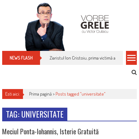
Skip
to
content
Ziaristul Ion Cristoiu, prima victimă a noi cenzuri 
NEWS FLASH
Esti aici:
Prima pagină >
Posts tagged "universitate"
TAG: UNIVERSITATE
Meciul Ponta-Iohannis, Isterie Gratuită