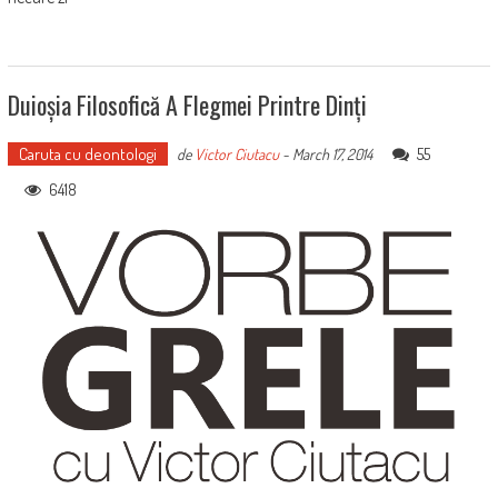
Duioșia Filosofică A Flegmei Printre Dinți
Caruta cu deontologi
55
de
Victor Ciutacu
-
March 17, 2014
6418