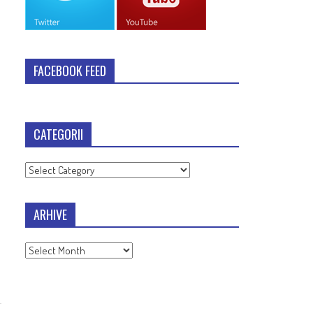
FACEBOOK FEED
CATEGORII
Categorii
ARHIVE
Arhive