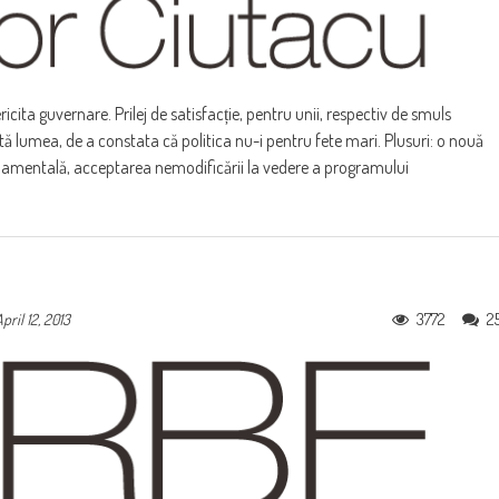
icita guvernare. Prilej de satisfacție, pentru unii, respectiv de smuls
ată lumea, de a constata că politica nu-i pentru fete mari. Plusuri: o nouă
rnamentală, acceptarea nemodificării la vedere a programului
3772
2
pril 12, 2013