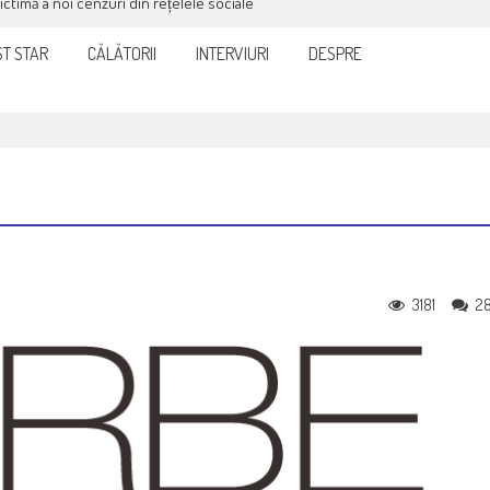
victimă a noi cenzuri din rețelele sociale
T STAR
CĂLĂTORII
INTERVIURI
DESPRE
3181
2