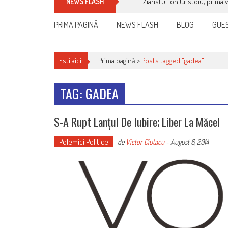
Ziaristul Ion Cristoiu, prima 
NEWS FLASH
PRIMA PAGINĂ
NEWS FLASH
BLOG
GUES
Esti aici:
Prima pagină >
Posts tagged "gadea"
TAG: GADEA
S-A Rupt Lanțul De Iubire; Liber La Măcel
Polemici Politice
de
Victor Ciutacu
-
August 6, 2014