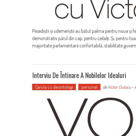
Pesediștii și udemeriștii au bătut palma pentru noua și fer
demonstrativ părul din cap, pentru ceilalți. Și, pentru to
majoritate parlamentară confortabilă, stabilitate guve
Interviu De Întinare A Nobilelor Idealuri
Caruta cu deontologi
personal
de
Victor Ciutacu
-
A