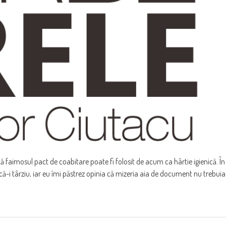
ă faimosul pact de coabitare poate fi folosit de acum ca hârtie igienică. În
acă-i târziu, iar eu îmi păstrez opinia că mizeria aia de document nu trebuia