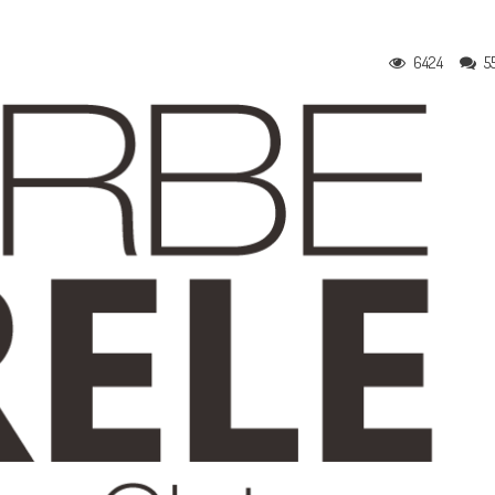
6424
5