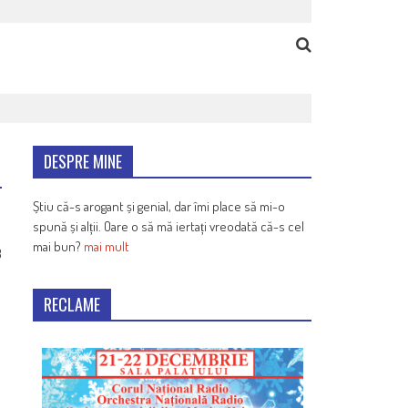
DESPRE MINE
Știu că-s arogant și genial, dar îmi place să mi-o
spună și alții. Oare o să mă iertați vreodată că-s cel
mai bun?
mai mult
8
RECLAME