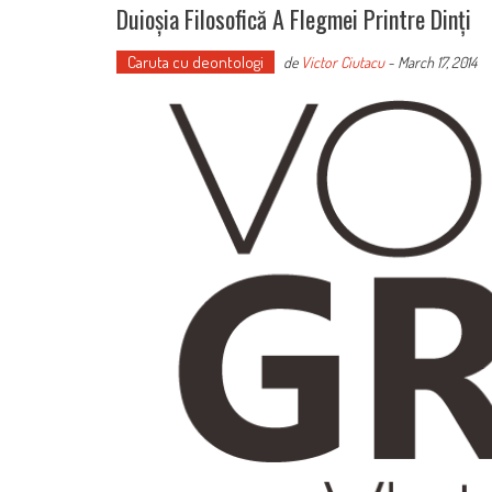
Duioșia Filosofică A Flegmei Printre Dinți
Caruta cu deontologi
de
Victor Ciutacu
-
March 17, 2014