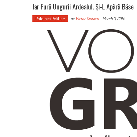
Iar Fură Ungurii Ardealul. Și-L Apără Băse
Polemici Politice
de
Victor Ciutacu
-
March 3, 2014