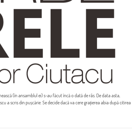
ească (în ansamblul ei) s-au făcut încă o dată de râs. De data asta,
scu a scris din pușcărie. Se decide dacă va cere grațierea abia după citirea