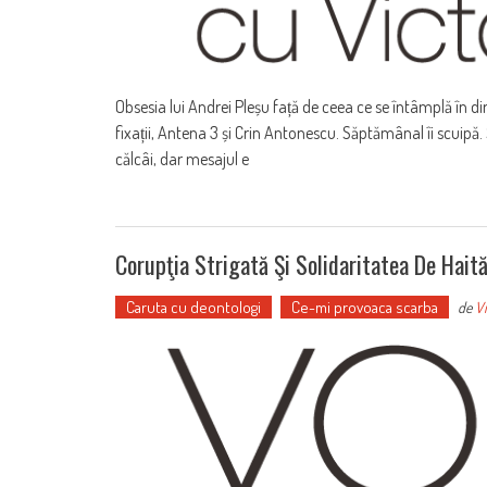
Obsesia lui Andrei Pleșu față de ceea ce se întâmplă în d
fixații, Antena 3 și Crin Antonescu. Săptămânal îi scuipă. S
călcâi, dar mesajul e
Corupţia Strigată Şi Solidaritatea De Hait
Caruta cu deontologi
Ce-mi provoaca scarba
de
Vi