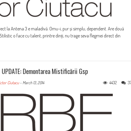
irect la Antena 3 e maladivă. Omu-i, pur și simplu, dependent. Are două
tilistic o face cu talent, printre dinți, nu trage seva flegmei direct din
ă UPDATE: Demontarea Mistificării Gsp
4432
3
ctor Ciutacu
-
March 13, 2014