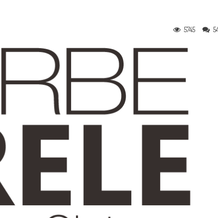
5745
5